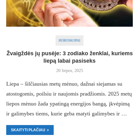
HOROSKOPAI
Žvaigždės jų pusėje: 3 zodiako ženklai, kuriems
liepą labai pasiseks
20 liepos, 2025
Liepa – šilčiausias metų mėnuo, dažnai siejamas su
atostogomis, poilsiu ir naujomis pradžiomis. 2025 metų
liepos mėnuo žada ypatingą energijos bangą, įkvėpimą
ir galimybes tiems, kurie geba matyti galimybes ir …
SKAITYTI PLAČIAU