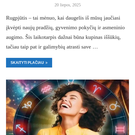
20 liepos, 2025
Rugpjūtis – tai mėnuo, kai daugelis iš mūsų jaučiasi
įkvėpti naujų pradžių, gyvenimo pokyčių ir asmeninio
augimo. Šis laikotarpis dažnai būna kupinas iššūkių,
tačiau taip pat ir galimybių atrasti save …
SKAITYTI PLAČIAU