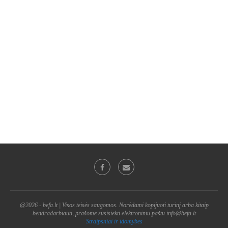
@2026 - befa.lt | Visos teisės saugomos. Norėdami kopijuoti turinį arba kitaip
bendradarbiauti, prašome susisiekti elektroniniu paštu info@befa.lt
Straipsniai ir idomybes