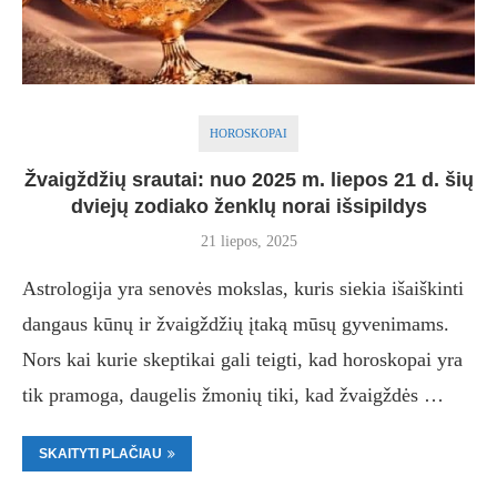
HOROSKOPAI
Žvaigždžių srautai: nuo 2025 m. liepos 21 d. šių
dviejų zodiako ženklų norai išsipildys
21 liepos, 2025
Astrologija yra senovės mokslas, kuris siekia išaiškinti
dangaus kūnų ir žvaigždžių įtaką mūsų gyvenimams.
Nors kai kurie skeptikai gali teigti, kad horoskopai yra
tik pramoga, daugelis žmonių tiki, kad žvaigždės …
SKAITYTI PLAČIAU