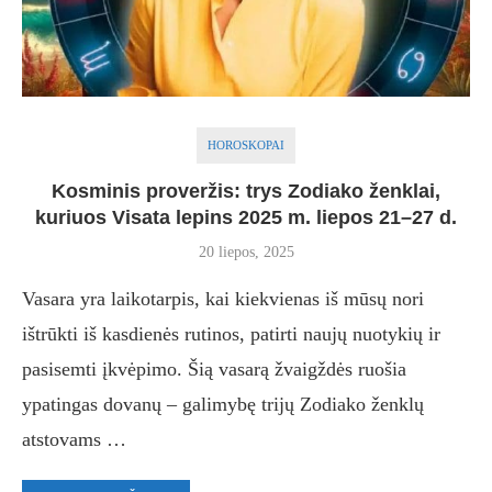
HOROSKOPAI
Kosminis proveržis: trys Zodiako ženklai,
kuriuos Visata lepins 2025 m. liepos 21–27 d.
20 liepos, 2025
Vasara yra laikotarpis, kai kiekvienas iš mūsų nori
ištrūkti iš kasdienės rutinos, patirti naujų nuotykių ir
pasisemti įkvėpimo. Šią vasarą žvaigždės ruošia
ypatingas dovanų – galimybę trijų Zodiako ženklų
atstovams …