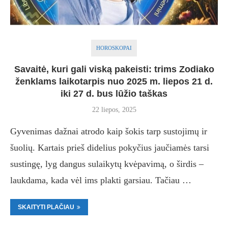
HOROSKOPAI
Savaitė, kuri gali viską pakeisti: trims Zodiako
ženklams laikotarpis nuo 2025 m. liepos 21 d.
iki 27 d. bus lūžio taškas
22 liepos, 2025
Gyvenimas dažnai atrodo kaip šokis tarp sustojimų ir
šuolių. Kartais prieš didelius pokyčius jaučiamės tarsi
sustingę, lyg dangus sulaikytų kvėpavimą, o širdis –
laukdama, kada vėl ims plakti garsiau. Tačiau …
SKAITYTI PLAČIAU