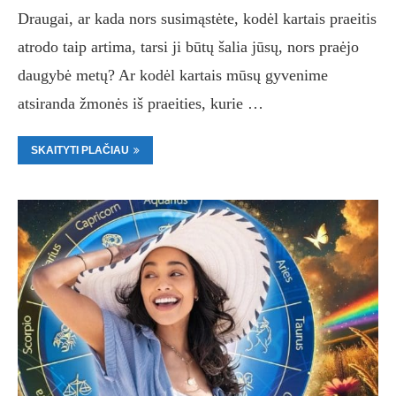
Draugai, ar kada nors susimąstėte, kodėl kartais praeitis
atrodo taip artima, tarsi ji būtų šalia jūsų, nors praėjo
daugybė metų? Ar kodėl kartais mūsų gyvenime
atsiranda žmonės iš praeities, kurie …
SKAITYTI PLAČIAU