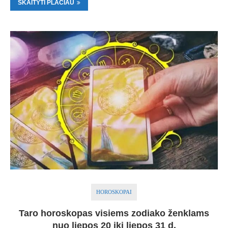
SKAITYTI PLAČIAU
HOROSKOPAI
Taro horoskopas visiems zodiako ženklams
nuo liepos 20 iki liepos 31 d.