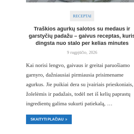
RECEPTAI
Traškios agurkų salotos su medaus ir
garstyčių padažu – gaivus receptas, kuri
dingsta nuo stalo per kelias minutes
9 rugpjūčio, 2026
Kai norisi lengvo, gaivaus ir greitai paruošiamo
garnyro, dažniausiai pirmiausia prisimename
agurkus. Jie puikiai dera su įvairiais prieskoniais,
žolelėmis ir padažais, todėl net iš kelių paprastų
ingredientų galima sukurti patiekalą, …
SKAITYTI PLAČIAU