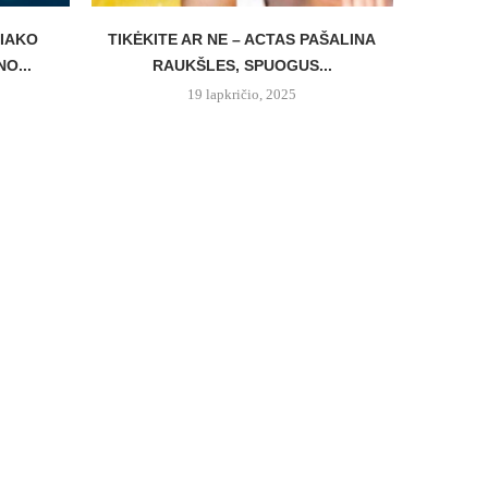
DIAKO
TIKĖKITE AR NE – ACTAS PAŠALINA
VANG
O...
RAUKŠLES, SPUOGUS...
ZOD
19 lapkričio, 2025