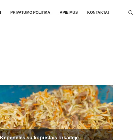
I
PRIVATUMO POLITIKA
APIE MUS
KONTAKTAI
Kepenėlės su kopūstais orkaitėje –