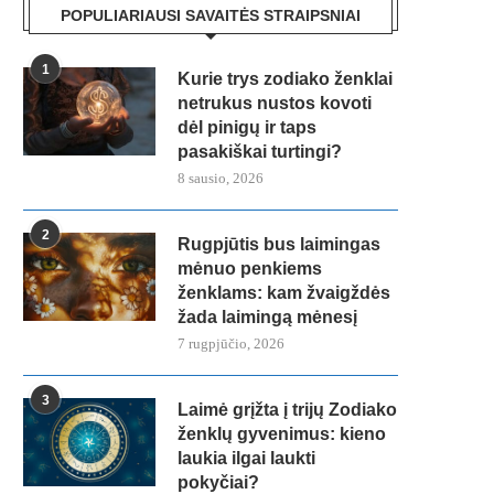
POPULIARIAUSI SAVAITĖS STRAIPSNIAI
1
Kurie trys zodiako ženklai
netrukus nustos kovoti
dėl pinigų ir taps
pasakiškai turtingi?
8 sausio, 2026
2
Rugpjūtis bus laimingas
mėnuo penkiems
ženklams: kam žvaigždės
žada laimingą mėnesį
7 rugpjūčio, 2026
3
Laimė grįžta į trijų Zodiako
ženklų gyvenimus: kieno
laukia ilgai laukti
pokyčiai?