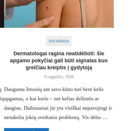
PATARIMAI
Dermatologai ragina neatidėlioti: šie
apgamo pokyčiai gali būti signalas kuo
greičiau kreiptis į gydytoją
9 rugpjūčio, 2026
ų
Dauguma žmonių ant savo kūno turi bent kelis
ių
apgamus, o kai kurie – net kelias dešimtis ar
daugiau. Dažniausiai jie yra visiškai nepavojingi ir
nesukelia jokių sveikatos problemų. Vis dėlto …