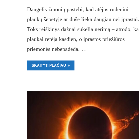
Daugelis žmonių pastebi, kad atėjus rudeniui
plaukų šepetyje ar duše lieka daugiau nei įprastai
Toks reiškinys dažnai sukelia nerimą – atrodo, k
plaukai retėja kasdien, o įprastos priežiūros
priemonės nebepadeda. …
SKAITYTI PLAČIAU