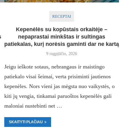
RECEPTAI
Kepenėlės su kopūstais orkaitėje –
s
nepaprastai minkštas ir sultingas
patiekalas, kurį norėsis gaminti dar ne kartą
9 rugpjūčio, 2026
Jeigu ieškote sotaus, nebrangaus ir maistingo
patiekalo visai šeimai, verta prisiminti jautienos
kepenėles. Nors vieni jas mėgsta nuo vaikystės, o
kiti jų vengia, tinkamai paruoštos kepenėlės gali
maloniai nustebinti net …
SKAITYTI PLAČIAU