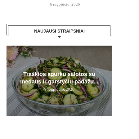
6 rugpjūčio, 2026
NAUJAUSI STRAIPSNIAI
Plau
Traškios agurkų salotos su
Kepenė
Karmi
Bra
Derm
medaus ir garstyčių padažu...
pamir
12 d.
– n
9 rugpjūčio, 2026