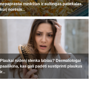
nepaprastai minkštas ir sultingas patiekalas,
kurį norėsis...
Plaukai rudenį slenka labiau? Dermatologai
Brašk
paaiškina, kas gali padėti sustiprinti plaukus
naudin
ir...