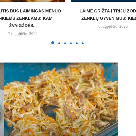
ŪTIS BUS LAIMINGAS MĖNUO
LAIMĖ GRĮŽTA Į TRIJŲ ZO
NKIEMS ŽENKLAMS: KAM
ŽENKLŲ GYVENIMUS: KIEN
ŽVAIGŽDĖS...
6 rugpjūčio, 2026
7 rugpjūčio, 2026