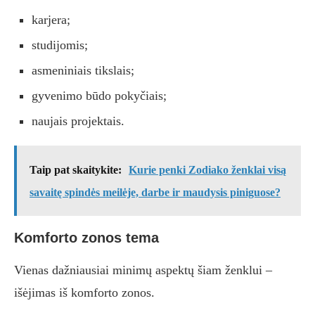
karjera;
studijomis;
asmeniniais tikslais;
gyvenimo būdo pokyčiais;
naujais projektais.
Taip pat skaitykite:
Kurie penki Zodiako ženklai visą
savaitę spindės meilėje, darbe ir maudysis piniguose?
Komforto zonos tema
Vienas dažniausiai minimų aspektų šiam ženklui –
išėjimas iš komforto zonos.