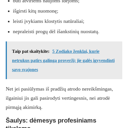
būti atviriems naujoms idėjoms;
išgirsti kitų nuomonę;
leisti įvykiams klostytis natūraliai;
nepraleisti progų dėl išankstinių nuostatų.
Taip pat skaitykite:
5 Zodiako ženklai, kurie
netrukus patirs galingą proveržį: jie galės įgyvendinti
savo svajones
Net jei pasiūlymas iš pradžių atrodo nereikšmingas,
ilgainiui jis gali pasirodyti vertingesnis, nei atrodė
pirmąją akimirką.
Šaulys: dėmesys profesiniams