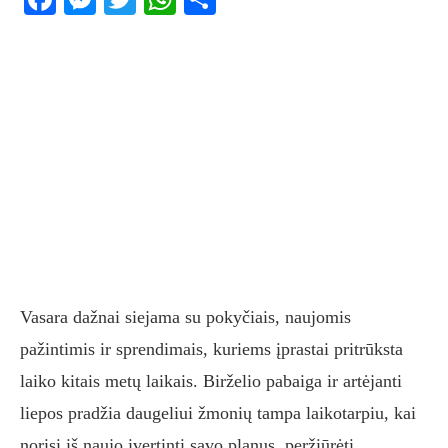
Vasara dažnai siejama su pokyčiais, naujomis
pažintimis ir sprendimais, kuriems įprastai pritrūksta
laiko kitais metų laikais. Birželio pabaiga ir artėjanti
liepos pradžia daugeliui žmonių tampa laikotarpiu, kai
norisi iš naujo įvertinti savo planus, peržiūrėti