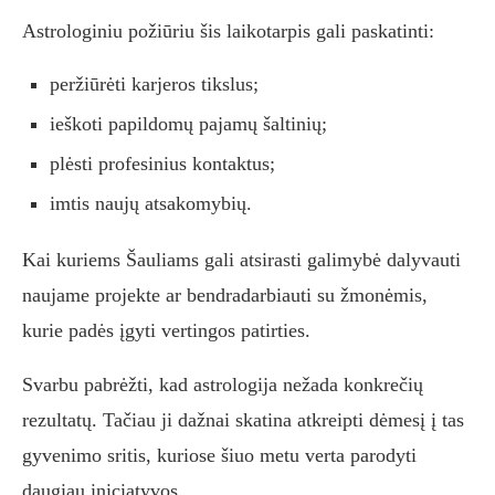
Astrologiniu požiūriu šis laikotarpis gali paskatinti:
peržiūrėti karjeros tikslus;
ieškoti papildomų pajamų šaltinių;
plėsti profesinius kontaktus;
imtis naujų atsakomybių.
Kai kuriems Šauliams gali atsirasti galimybė dalyvauti
naujame projekte ar bendradarbiauti su žmonėmis,
kurie padės įgyti vertingos patirties.
Svarbu pabrėžti, kad astrologija nežada konkrečių
rezultatų. Tačiau ji dažnai skatina atkreipti dėmesį į tas
gyvenimo sritis, kuriose šiuo metu verta parodyti
daugiau iniciatyvos.