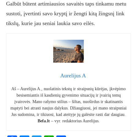
Galbūt būtent artimiausios savaitės taps tinkamu metu
sustoti, įvertinti savo kryptį ir žengti kitą žingsnį link
tikslų, kurie jau seniai laukia savo eilės.
Aurelijus A
Aš – Aurelijus A., nuolatinis tekstų ir straipsnių kūrėjas, įkvėpimo
besisemiantis iš kasdienių gyvenimo situacijų ir įvairių temų
įvairovės. Mano rašymo stilius – šiltas, nuoširdus ir skatinantis
mąstyti bei atrasti naujus dalykus. Džiaugiuosi, jei mano straipsniai
Jus sudomina, ir tikiuosi, kad ateityje jų galėsite rasti dar daugiau.
Befa.lt
– vyr. redaktorius Aurelijus.