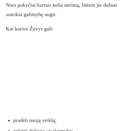
Nors pokyčiai kartais kelia nerimą, būtent jie dažnai
suteikia galimybę augti.
Kai kurios Žuvys gali:
pradėti naują veiklą;
priimti didesnę atsakomybę;