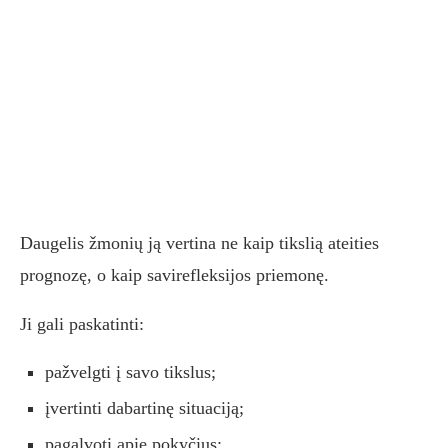
Daugelis žmonių ją vertina ne kaip tikslią ateities
prognozę, o kaip savirefleksijos priemonę.
Ji gali paskatinti:
pažvelgti į savo tikslus;
įvertinti dabartinę situaciją;
pagalvoti apie pokyčius;