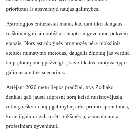
prioritetus ir apsvarstyti naujas galimybes.
Astrologijos entuziastai mano, kad tam tikri dangaus
reiškiniai gali simboliškai sutapti su gyvenimo pokyčių
etapais. Nors astrologinės prognozės nėra mokslinis
ateities numatymo metodas, daugelis žmonių jas vertina
kaip įdomų būdą pažvelgti į savo tikslus, motyvaciją ir
galimus ateities scenarijus.
Artėjant 2026 metų liepos pradžiai, trys Zodiako
ženklai gali jausti stipresnį norą keisti nusistovėjusią
rutiną, ieškoti naujų galimybių arba priimti sprendimus,
kurie ilgainiui gali turėti reikšmės jų asmeniniam ar
profesiniam gyvenimui.