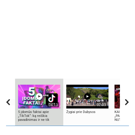
04:13
02:03
5 įdomūs faktai apie
Žygiai prie Dubysos
KAIP KINIJA
„TikTok“: ką reiškia
„PASAULIO F
pavadinimas ir ne tik
NUTYLĖTA I