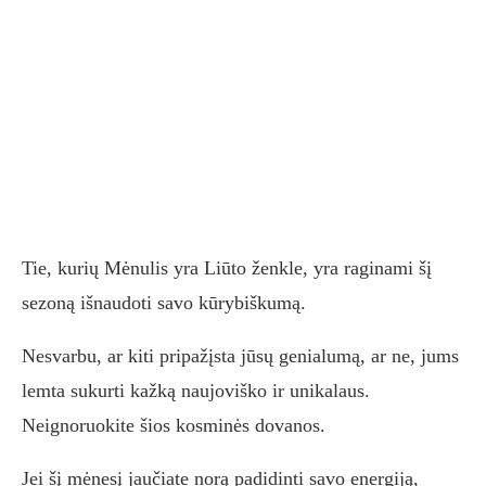
Tie, kurių Mėnulis yra Liūto ženkle, yra raginami šį
sezoną išnaudoti savo kūrybiškumą.
Nesvarbu, ar kiti pripažįsta jūsų genialumą, ar ne, jums
lemta sukurti kažką naujoviško ir unikalaus.
Neignoruokite šios kosminės dovanos.
Jei šį mėnesį jaučiate norą padidinti savo energiją,