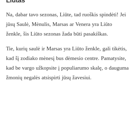
Liūtas
Na, dabar tavo sezonas, Liūte, tad ruoškis spindėti! Jei
jūsų Saulė, Mėnulis, Marsas ar Venera yra Liūto
ženkle, šis Liūto sezonas žada būti pasakiškas.
Tie, kurių saulė ir Marsas yra Liūto ženkle, gali tikėtis,
kad šį zodiako mėnesį bus dėmesio centre. Pamatysite,
kad be vargo užkopsite į populiarumo skalę, o dauguma
žmonių negalės atsispirti jūsų žavesiui.