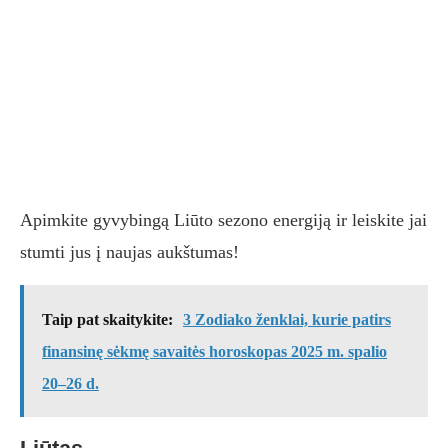
Apimkite gyvybingą Liūto sezono energiją ir leiskite jai
stumti jus į naujas aukštumas!
Taip pat skaitykite:
3 Zodiako ženklai, kurie patirs
finansinę sėkmę savaitės horoskopas 2025 m. spalio
20–26 d.