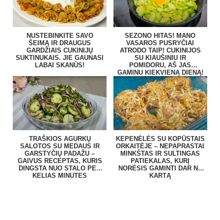
NUSTEBINKITE SAVO
SEZONO HITAS! MANO
ŠEIMĄ IR DRAUGUS
VASAROS PUSRYČIAI
GARDŽIAIS CUKINIJŲ
ATRODO TAIP! CUKINIJOS
SUKTINUKAIS. JIE GAUNASI
SU KIAUŠINIU IR
LABAI SKANŪS!
POMIDORU, AŠ JAS
GAMINU KIEKVIENĄ DIENĄ!
TRAŠKIOS AGURKŲ
KEPENĖLĖS SU KOPŪSTAIS
SALOTOS SU MEDAUS IR
ORKAITĖJE – NEPAPRASTAI
GARSTYČIŲ PADAŽU –
MINKŠTAS IR SULTINGAS
GAIVUS RECEPTAS, KURIS
PATIEKALAS, KURĮ
DINGSTA NUO STALO PER
NORĖSIS GAMINTI DAR NE
KELIAS MINUTES
KARTĄ