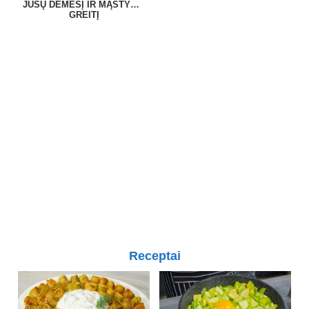
JŪSŲ DĖMESĮ IR MĄSTYMO
GREITĮ
Receptai