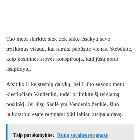
Tuo metu skirkite šiek tiek laiko išsakyti savo
troškimus visatai, kai ramiai pabūsite vienas. Stebėkite,
kaip kosminės srovės konspiruoja, kad jūsų norai
išsipildytų.
Atsitiko ir keistesnių dalykų, nei Liūto sezono metu
klestinčiam Vandeniui, todėl priimkite šį teigiamą
poslinkį. Jei jūsų Saulė yra Vandenio ženkle, šiuo
laikotarpiu esate raginami būti labiau atsipalaidavę.
Taip pat skaitykite:
Runų savaitės prognozė