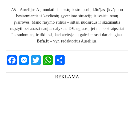
Aš – Aurelijus A., nuolatinis tekstų ir straipsnių kūrėjas, įkvėpimo
besisemiantis iš kasdienių gyvenimo situacijų ir įvairių temų
įvairovės. Mano rašymo stilius – šiltas, nuoširdus ir skatinantis
mąstyti bei atrasti naujus dalykus. Džiaugiuosi, jei mano straipsniai
Jus sudomina, ir tikiuosi, kad ateityje jų galėsite rasti dar daugiau.
Befa.lt
– vyr. redaktorius Aurelijus.
Facebook
Messenger
Twitter
WhatsApp
Share
REKLAMA