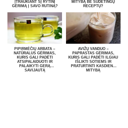
ĮTRAUKIANT ŠĮ RYTINĮ
MITYBĄ BE SUDĖTINGŲ
GĖRIMĄ Į SAVO RUTINĄ?
RECEPTŲ?
PIPIRMĖČIŲ ARBATA –
AVIŽŲ VANDUO –
NATŪRALUS GĖRIMAS,
PAPRASTAS GĖRIMAS,
KURIS GALI PADĖTI
KURIS GALI PADĖTI ILGIAU
ATSIPALAIDUOTI IR
IŠLIKTI SOTIEMS IR
PALAIKYTI GERĄ
PRATURTINTI KASDIENĘ
SAVIJAUTĄ
MITYBĄ