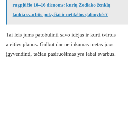
rugpjūčio 10–16 dienoms: kurių Zodiako ženklų
laukia svarbūs pokyčiai ir netikėtos galimybės?
Tai leis jums patobulinti savo idėjas ir kurti tvirtus
ateities planus. Galbūt dar netinkamas metas juos
įgyvendinti, tačiau pasiruošimas yra labai svarbus.