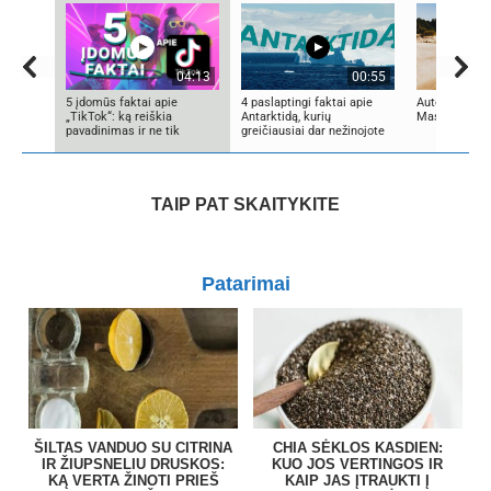
04:13
00:55
5 įdomūs faktai apie
4 paslaptingi faktai apie
Autorius Edg
„TikTok“: ką reiškia
Antarktidą, kurių
Mascinskas
pavadinimas ir ne tik
greičiausiai dar nežinojote
TAIP PAT SKAITYKITE
Patarimai
ŠILTAS VANDUO SU CITRINA
CHIA SĖKLOS KASDIEN:
IR ŽIUPSNELIU DRUSKOS:
KUO JOS VERTINGOS IR
KĄ VERTA ŽINOTI PRIEŠ
KAIP JAS ĮTRAUKTI Į