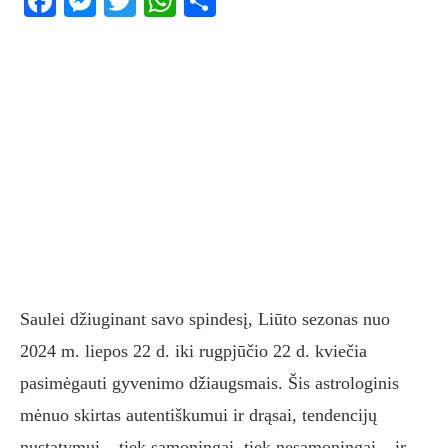
Facebook
Messenger
Twitter
WhatsApp
Share
Saulei džiuginant savo spindesį, Liūto sezonas nuo
2024 m. liepos 22 d. iki rugpjūčio 22 d. kviečia
pasimėgauti gyvenimo džiaugsmais. Šis astrologinis
mėnuo skirtas autentiškumui ir drąsai, tendencijų
nustatymui – tiek sąmoningai, tiek nesąmoningai – ir