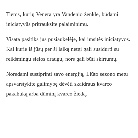
Tiems, kurių Venera yra Vandenio ženkle, būdami
iniciatyvūs pritrauksite palaiminimų.
Visata pasitiks jus pusiaukelėje, kai imsitės iniciatyvos.
Kai kurie iš jūsų per šį laiką netgi gali susidurti su
reikšmingu sielos draugu, nors gali būti skirtumų.
Norėdami sustiprinti savo energiją, Liūto sezono metu
apsvarstykite galimybę dėvėti skaidraus kvarco
pakabuką arba dūminį kvarco žiedą.