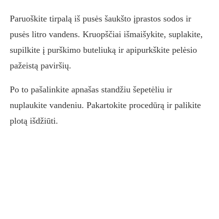
Paruoškite tirpalą iš pusės šaukšto įprastos sodos ir
pusės litro vandens. Kruopščiai išmaišykite, suplakite,
supilkite į purškimo buteliuką ir apipurkškite pelėsio
pažeistą paviršių.
Po to pašalinkite apnašas standžiu šepetėliu ir
nuplaukite vandeniu. Pakartokite procedūrą ir palikite
plotą išdžiūti.