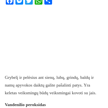
Facebook
Messenger
Twitter
WhatsApp
Share
Grybelį ir pelėsius ant sienų, lubų, grindų, baldų ir
namų apyvokos daiktų galite pašalinti patys. Yra
keletas veiksmingų būdų veiksmingai kovoti su jais.
Vandenilio peroksidas