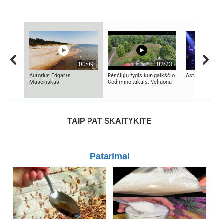
00:09
02:23
Autorius Edgaras
Pėsčiųjų žygis kunigaikščio
Asta Pilypaitė
Mascinskas
Gedimino takais. Veliuona
TAIP PAT SKAITYKITE
Patarimai