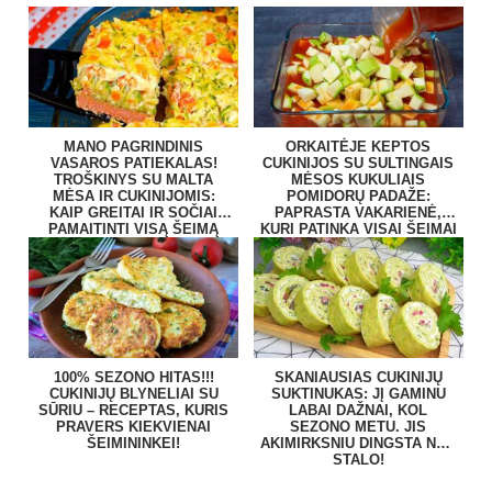
MANO PAGRINDINIS
ORKAITĖJE KEPTOS
VASAROS PATIEKALAS!
CUKINIJOS SU SULTINGAIS
TROŠKINYS SU MALTA
MĖSOS KUKULIAIS
MĖSA IR CUKINIJOMIS:
POMIDORŲ PADAŽE:
KAIP GREITAI IR SOČIAI
PAPRASTA VAKARIENĖ,
PAMAITINTI VISĄ ŠEIMĄ
KURI PATINKA VISAI ŠEIMAI
100% SEZONO HITAS!!!
SKANIAUSIAS CUKINIJŲ
CUKINIJŲ BLYNELIAI SU
SUKTINUKAS: JĮ GAMINU
SŪRIU – RECEPTAS, KURIS
LABAI DAŽNAI, KOL
PRAVERS KIEKVIENAI
SEZONO METU. JIS
ŠEIMININKEI!
AKIMIRKSNIU DINGSTA NUO
STALO!