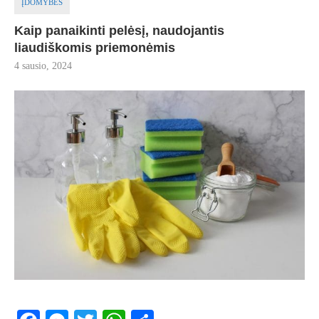
ĮDOMYBĖS
Kaip panaikinti pelėsį, naudojantis
liaudiškomis priemonėmis
4 sausio, 2024