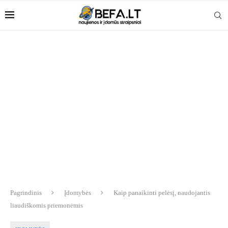
Pagrindinis
Įdomybės
Kaip panaikinti pelėsį, naudojantis
liaudiškomis priemonėmis