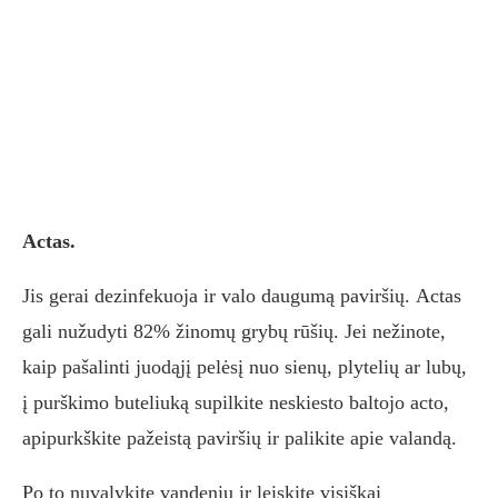
Actas.
Jis gerai dezinfekuoja ir valo daugumą paviršių. Actas
gali nužudyti 82% žinomų grybų rūšių. Jei nežinote,
kaip pašalinti juodąjį pelėsį nuo sienų, plytelių ar lubų,
į purškimo buteliuką supilkite neskiesto baltojo acto,
apipurkškite pažeistą paviršių ir palikite apie valandą.
Po to nuvalykite vandeniu ir leiskite visiškai