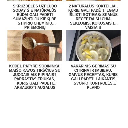
SKRUZDĖLĖS UŽPLŪDO
2 NATŪRALŪS KOKTEILIAI,
SODĄ? ŠIE NATŪRALŪS
KURIE GALI PADĖTI ILGIAU
BŪDAI GALI PADĖTI
IŠLIKTI SOTIEMS: SKANŪS
SUMAŽINTI JŲ KIEKĮ BE
RECEPTAI SU CHIA
STIPRIŲ CHEMINIŲ
SĖKLOMIS, KOKOSAIS IR
PRIEMONIŲ
VAISIAIS
KODĖL PATYRĘ SODININKAI
VAKARINIS GĖRIMAS SU
MAIŠO KAVOS TIRŠČIUS SU
CITRINA IR IMBIERU:
JUODAISIAIS PIPIRAIS?
GAIVUS RECEPTAS, KURIS
PAPRASTAS TRIUKAS,
GALI PADĖTI LAIKANTIS
KURIS GALI PADĖTI
SVORIO KONTROLĖS
APSAUGOTI AUGALUS
PLANO