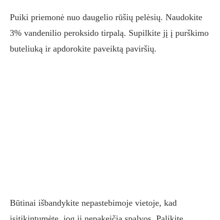
Puiki priemonė nuo daugelio rūšių pelėsių. Naudokite
3% vandenilio peroksido tirpalą. Supilkite jį į purškimo
buteliuką ir apdorokite paveiktą paviršių.
Būtinai išbandykite nepastebimoje vietoje, kad
įsitikintumėte, jog ji nepakeičia spalvos. Palikite