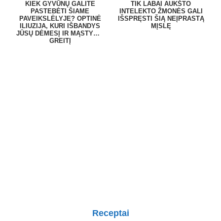
KIEK GYVŪNŲ GALITE
TIK LABAI AUKŠTO
PASTEBĖTI ŠIAME
INTELEKTO ŽMONĖS GALI
PAVEIKSLĖLYJE? OPTINĖ
IŠSPRĘSTI ŠIĄ NEĮPRASTĄ
ILIUZIJA, KURI IŠBANDYS
MĮSLĘ
JŪSŲ DĖMESĮ IR MĄSTYMO
GREITĮ
Receptai