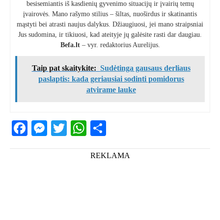
besisemiantis iš kasdienių gyvenimo situacijų ir įvairių temų
įvairovės. Mano rašymo stilius – šiltas, nuoširdus ir skatinantis
mąstyti bei atrasti naujus dalykus. Džiaugiuosi, jei mano straipsniai
Jus sudomina, ir tikiuosi, kad ateityje jų galėsite rasti dar daugiau.
Befa.lt
– vyr. redaktorius Aurelijus.
Taip pat skaitykite:
Sudėtinga gausaus derliaus
paslaptis: kada geriausiai sodinti pomidorus
atvirame lauke
Facebook
Messenger
Twitter
WhatsApp
Share
REKLAMA