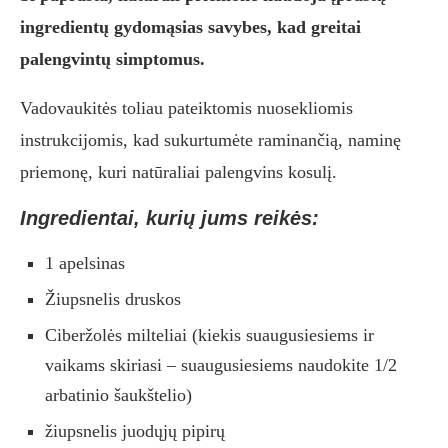
ingredientų gydomąsias savybes, kad greitai
palengvintų simptomus.
Vadovaukitės toliau pateiktomis nuosekliomis
instrukcijomis, kad sukurtumėte raminančią, naminę
priemonę, kuri natūraliai palengvins kosulį.
Ingredientai, kurių jums reikės:
1 apelsinas
Žiupsnelis druskos
Ciberžolės milteliai (kiekis suaugusiesiems ir
vaikams skiriasi – suaugusiesiems naudokite 1/2
arbatinio šaukštelio)
žiupsnelis juodųjų pipirų