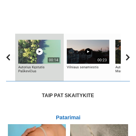
00:14
00:23
Autorius Kęstutis
Vilniaus senamiestis
Autorius Edg
Paškevičius
Mascinskas
TAIP PAT SKAITYKITE
Patarimai