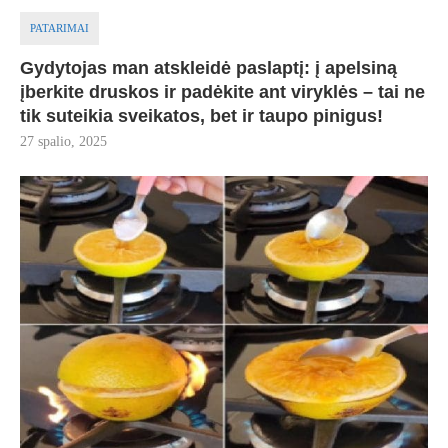
PATARIMAI
Gydytojas man atskleidė paslaptį: į apelsiną
įberkite druskos ir padėkite ant viryklės – tai ne
tik suteikia sveikatos, bet ir taupo pinigus!
27 spalio, 2025