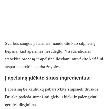
Svarbus saugos patarimas: naudokite kuo silpnesnę
liepsną, kad apelsinas nesudegtų. Visada atidžiai
stebėkite procesą ir apelsiną liesdami mūvėkite karščiui
atsparias pirštines arba žnyples.
Į apelsiną įdėkite šiuos ingredientus:
Į apelsiną be kauliukų pabarstykite žiupsnelį druskos.
Druska padeda sumažinti gleivių kiekį ir palengvinti
gerklės dirginimą.