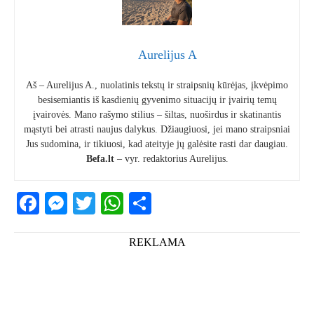
Aurelijus A
Aš – Aurelijus A., nuolatinis tekstų ir straipsnių kūrėjas, įkvėpimo
besisemiantis iš kasdienių gyvenimo situacijų ir įvairių temų
įvairovės. Mano rašymo stilius – šiltas, nuoširdus ir skatinantis
mąstyti bei atrasti naujus dalykus. Džiaugiuosi, jei mano straipsniai
Jus sudomina, ir tikiuosi, kad ateityje jų galėsite rasti dar daugiau.
Befa.lt
– vyr. redaktorius Aurelijus.
Facebook
Messenger
Twitter
WhatsApp
Share
REKLAMA