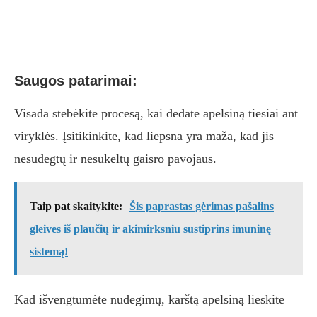
Saugos patarimai:
Visada stebėkite procesą, kai dedate apelsiną tiesiai ant
viryklės. Įsitikinkite, kad liepsna yra maža, kad jis
nesudegtų ir nesukeltų gaisro pavojaus.
Taip pat skaitykite:
Šis paprastas gėrimas pašalins
gleives iš plaučių ir akimirksniu sustiprins imuninę
sistemą!
Kad išvengtumėte nudegimų, karštą apelsiną lieskite