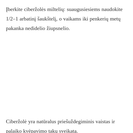
Įberkite ciberžolės miltelių: suaugusiesiems naudokite
1/2–1 arbatinį šaukštelį, o vaikams iki penkerių metų
pakanka nedidelio žiupsnelio.
Ciberžolė yra natūralus priešuždegiminis vaistas ir
palaiko kvėpavimo takų sveikatą.