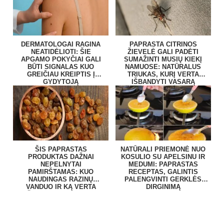
DERMATOLOGAI RAGINA
PAPRASTA CITRINOS
NEATIDĖLIOTI: ŠIE
ŽIEVELĖ GALI PADĖTI
APGAMO POKYČIAI GALI
SUMAŽINTI MUSIŲ KIEKĮ
BŪTI SIGNALAS KUO
NAMUOSE: NATŪRALUS
GREIČIAU KREIPTIS Į
TRIUKAS, KURĮ VERTA
GYDYTOJĄ
IŠBANDYTI VASARĄ
ŠIS PAPRASTAS
NATŪRALI PRIEMONĖ NUO
PRODUKTAS DAŽNAI
KOSULIO SU APELSINU IR
NEPELNYTAI
MEDUMI: PAPRASTAS
PAMIRŠTAMAS: KUO
RECEPTAS, GALINTIS
NAUDINGAS RAZINŲ
PALENGVINTI GERKLĖS
VANDUO IR KĄ VERTA
DIRGINIMĄ
ŽINOTI APIE KEPENŲ
SVEIKATĄ?