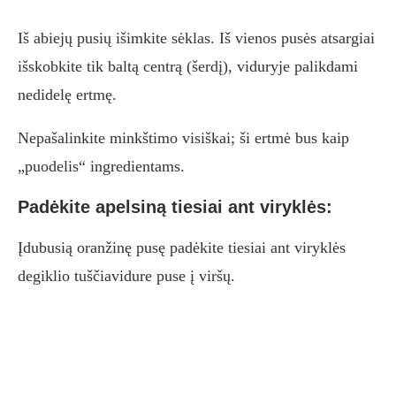
Iš abiejų pusių išimkite sėklas. Iš vienos pusės atsargiai
išskobkite tik baltą centrą (šerdį), viduryje palikdami
nedidelę ertmę.
Nepašalinkite minkštimo visiškai; ši ertmė bus kaip
„puodelis“ ingredientams.
Padėkite apelsiną tiesiai ant viryklės:
Įdubusią oranžinę pusę padėkite tiesiai ant viryklės
degiklio tuščiavidure puse į viršų.