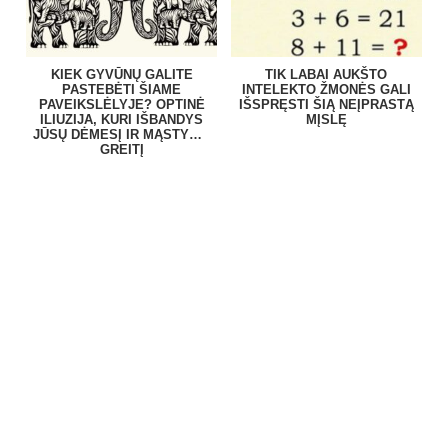
KIEK GYVŪNŲ GALITE
TIK LABAI AUKŠTO
PASTEBĖTI ŠIAME
INTELEKTO ŽMONĖS GALI
PAVEIKSLĖLYJE? OPTINĖ
IŠSPRĘSTI ŠIĄ NEĮPRASTĄ
ILIUZIJA, KURI IŠBANDYS
MĮSLĘ
JŪSŲ DĖMESĮ IR MĄSTYMO
GREITĮ