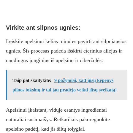
Virkite ant silpnos ugnies:
Leiskite apelsinui kelias minutes pavirti ant silpniausios
ugnies. Šis procesas padeda išskirti eterinius aliejus ir
naudingus junginius iš apelsino ir ciberžolės.
Taip pat skaitykite:
9 požymiai, kad jūsų kepenys
pilnos toksinų ir tai jau pradėjo veikti jūsų sveikatą!
Apelsinui įkaistant, viduje esantys ingredientai
natūraliai susimaišys. Retkarčiais pakoreguokite
apelsino padėtį, kad jis šiltų tolygiai.