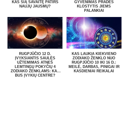
KAS ŠIĄ SAVAITĘ PATIRS
GYVENIMAS PRADĖS
NAUJŲ JAUSMŲ?
KLOSTYTIS JIEMS
PALANKIAI
RUGPJŪČIO 12 D.
KAS LAUKIA KIEKVIENO
ĮVYKSIANTIS SAULĖS
ZODIAKO ŽENKLO NUO
UŽTEMIMAS ATNEŠ
RUGPJŪČIO 10 IKI 16 D.:
LEMTINGŲ POKYČIŲ 4
MEILĖ, DARBAS, PINIGAI IR
ZODIAKO ŽENKLAMS: KAS
KASDIENIAI REIKALAI
BUS ĮVYKIŲ CENTRE?