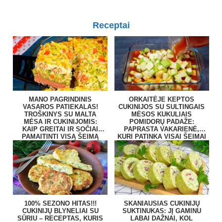
Receptai
MANO PAGRINDINIS
ORKAITĖJE KEPTOS
VASAROS PATIEKALAS!
CUKINIJOS SU SULTINGAIS
TROŠKINYS SU MALTA
MĖSOS KUKULIAIS
MĖSA IR CUKINIJOMIS:
POMIDORŲ PADAŽE:
KAIP GREITAI IR SOČIAI
PAPRASTA VAKARIENĖ,
PAMAITINTI VISĄ ŠEIMĄ
KURI PATINKA VISAI ŠEIMAI
100% SEZONO HITAS!!!
SKANIAUSIAS CUKINIJŲ
CUKINIJŲ BLYNELIAI SU
SUKTINUKAS: JĮ GAMINU
SŪRIU – RECEPTAS, KURIS
LABAI DAŽNAI, KOL