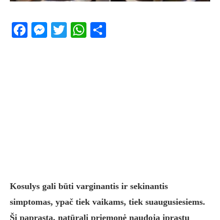
Facebook
Messenger
Twitter
WhatsApp
Share
Kosulys gali būti varginantis ir sekinantis
simptomas, ypač tiek vaikams, tiek suaugusiesiems.
Ši paprasta, natūrali priemonė naudoja įprastų