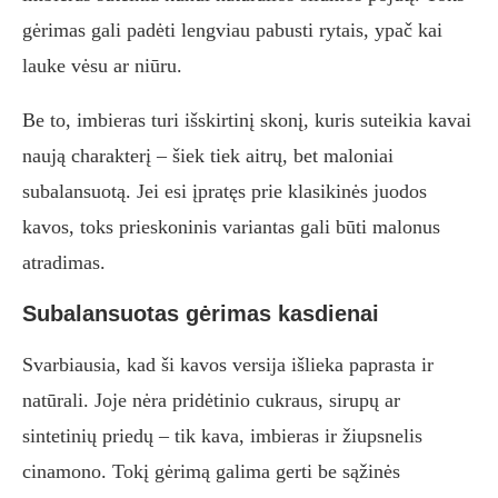
gėrimas gali padėti lengviau pabusti rytais, ypač kai
lauke vėsu ar niūru.
Be to, imbieras turi išskirtinį skonį, kuris suteikia kavai
naują charakterį – šiek tiek aitrų, bet maloniai
subalansuotą. Jei esi įpratęs prie klasikinės juodos
kavos, toks prieskoninis variantas gali būti malonus
atradimas.
Subalansuotas gėrimas kasdienai
Svarbiausia, kad ši kavos versija išlieka paprasta ir
natūrali. Joje nėra pridėtinio cukraus, sirupų ar
sintetinių priedų – tik kava, imbieras ir žiupsnelis
cinamono. Tokį gėrimą galima gerti be sąžinės