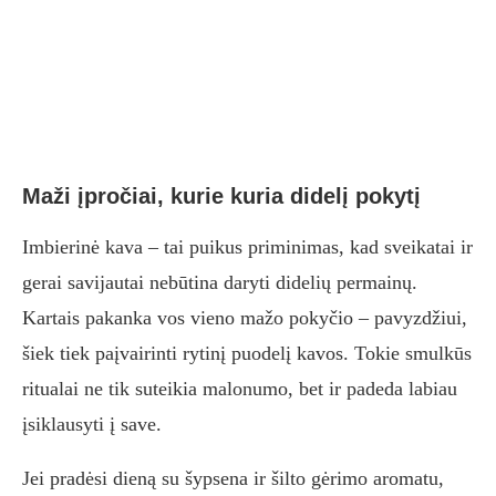
Maži įpročiai, kurie kuria didelį pokytį
Imbierinė kava – tai puikus priminimas, kad sveikatai ir
gerai savijautai nebūtina daryti didelių permainų.
Kartais pakanka vos vieno mažo pokyčio – pavyzdžiui,
šiek tiek paįvairinti rytinį puodelį kavos. Tokie smulkūs
ritualai ne tik suteikia malonumo, bet ir padeda labiau
įsiklausyti į save.
Jei pradėsi dieną su šypsena ir šilto gėrimo aromatu,