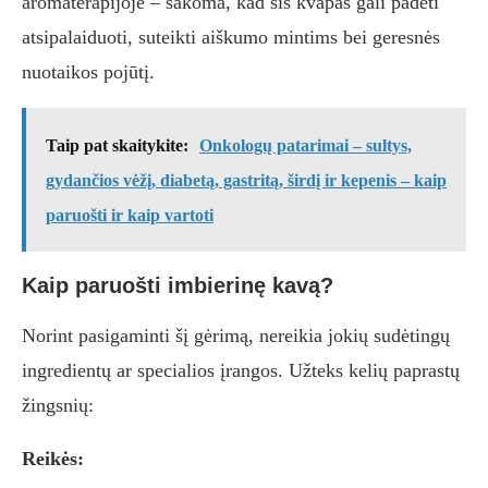
aromaterapijoje – sakoma, kad šis kvapas gali padėti
atsipalaiduoti, suteikti aiškumo mintims bei geresnės
nuotaikos pojūtį.
Taip pat skaitykite:
Onkologų patarimai – sultys,
gydančios vėžį, diabetą, gastritą, širdį ir kepenis – kaip
paruošti ir kaip vartoti
Kaip paruošti imbierinę kavą?
Norint pasigaminti šį gėrimą, nereikia jokių sudėtingų
ingredientų ar specialios įrangos. Užteks kelių paprastų
žingsnių:
Reikės: