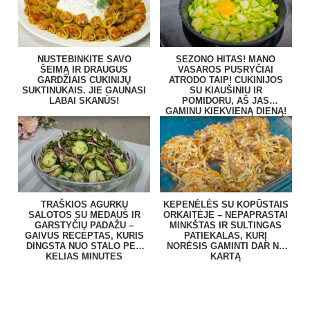
NUSTEBINKITE SAVO
SEZONO HITAS! MANO
ŠEIMĄ IR DRAUGUS
VASAROS PUSRYČIAI
GARDŽIAIS CUKINIJŲ
ATRODO TAIP! CUKINIJOS
SUKTINUKAIS. JIE GAUNASI
SU KIAUŠINIU IR
LABAI SKANŪS!
POMIDORU, AŠ JAS
GAMINU KIEKVIENĄ DIENĄ!
TRAŠKIOS AGURKŲ
KEPENĖLĖS SU KOPŪSTAIS
SALOTOS SU MEDAUS IR
ORKAITĖJE – NEPAPRASTAI
GARSTYČIŲ PADAŽU –
MINKŠTAS IR SULTINGAS
GAIVUS RECEPTAS, KURIS
PATIEKALAS, KURĮ
DINGSTA NUO STALO PER
NORĖSIS GAMINTI DAR NE
KELIAS MINUTES
KARTĄ