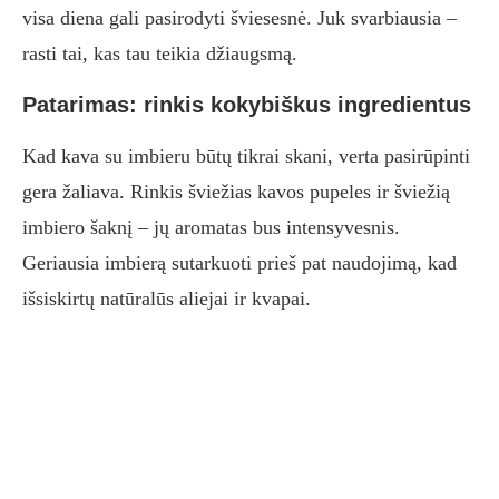
visa diena gali pasirodyti šviesesnė. Juk svarbiausia –
rasti tai, kas tau teikia džiaugsmą.
Patarimas: rinkis kokybiškus ingredientus
Kad kava su imbieru būtų tikrai skani, verta pasirūpinti
gera žaliava. Rinkis šviežias kavos pupeles ir šviežią
imbiero šaknį – jų aromatas bus intensyvesnis.
Geriausia imbierą sutarkuoti prieš pat naudojimą, kad
išsiskirtų natūralūs aliejai ir kvapai.