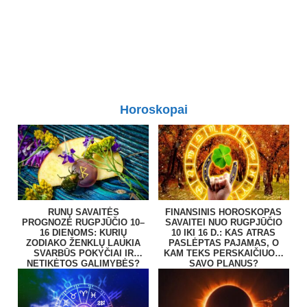
Horoskopai
RUNŲ SAVAITĖS
FINANSINIS HOROSKOPAS
PROGNOZĖ RUGPJŪČIO 10–
SAVAITEI NUO RUGPJŪČIO
16 DIENOMS: KURIŲ
10 IKI 16 D.: KAS ATRAS
ZODIAKO ŽENKLŲ LAUKIA
PASLĖPTAS PAJAMAS, O
SVARBŪS POKYČIAI IR
KAM TEKS PERSKAIČIUOTI
NETIKĖTOS GALIMYBĖS?
SAVO PLANUS?