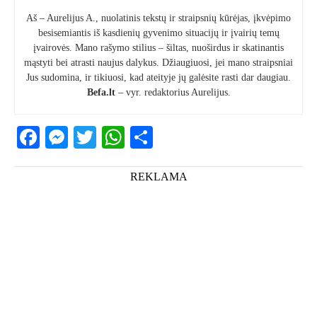
Aš – Aurelijus A., nuolatinis tekstų ir straipsnių kūrėjas, įkvėpimo
besisemiantis iš kasdienių gyvenimo situacijų ir įvairių temų
įvairovės. Mano rašymo stilius – šiltas, nuoširdus ir skatinantis
mąstyti bei atrasti naujus dalykus. Džiaugiuosi, jei mano straipsniai
Jus sudomina, ir tikiuosi, kad ateityje jų galėsite rasti dar daugiau.
Befa.lt
– vyr. redaktorius Aurelijus.
Facebook
Messenger
Twitter
WhatsApp
Share
REKLAMA