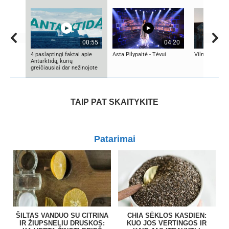
00:55
04:20
4 paslaptingi faktai apie
Asta Pilypaitė - Tėvui
Vilniaus sen
Antarktidą, kurių
greičiausiai dar nežinojote
TAIP PAT SKAITYKITE
Patarimai
ŠILTAS VANDUO SU CITRINA
CHIA SĖKLOS KASDIEN:
IR ŽIUPSNELIU DRUSKOS:
KUO JOS VERTINGOS IR