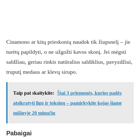
Cinamono ar kitų prieskonių naudok tik žiupsnelį – jie
turėtų papildyti, o ne užgožti kavos skonį. Jei mėgsti
saldžiau, geriau rinkis natūralius saldiklius, pavyzdžiui,
truputį medaus ar klevų sirupo.
Taip pat skaitykite:
Štai 3 priemonės, kurios padės
atsikratyti ligų ir toksinų – pamirkykite kojas šiame
mišinyje 20 minučių
Pabaigai