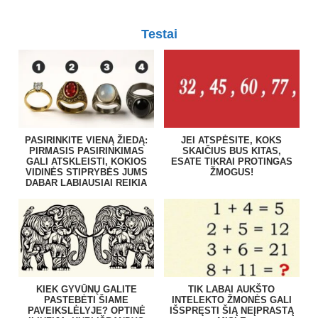
Testai
PASIRINKITE VIENĄ ŽIEDĄ:
JEI ATSPĖSITE, KOKS
PIRMASIS PASIRINKIMAS
SKAIČIUS BUS KITAS,
GALI ATSKLEISTI, KOKIOS
ESATE TIKRAI PROTINGAS
VIDINĖS STIPRYBĖS JUMS
ŽMOGUS!
DABAR LABIAUSIAI REIKIA
KIEK GYVŪNŲ GALITE
TIK LABAI AUKŠTO
PASTEBĖTI ŠIAME
INTELEKTO ŽMONĖS GALI
PAVEIKSLĖLYJE? OPTINĖ
IŠSPRĘSTI ŠIĄ NEĮPRASTĄ