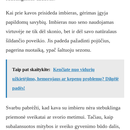
Kai prie kavos prisideda imbieras, gėrimas įgyja
papildomų savybių. Imbieras nuo seno naudojamas
virtuvėje ne tik dėl skonio, bet ir dėl savo natūralaus
šildančio poveikio. Jis padeda pažadinti pojūčius,
pagerina nuotaiką, ypač šaltuoju sezonu.
Taip pat skaitykite:
Kenčiate nuo vidurių
užkietėjimo, hemorojaus ar kepenų problemų? Dilgėlė
padės!
Svarbu pabrėžti, kad kava su imbieru nėra stebuklinga
priemonė sveikatai ar svorio metimui. Tačiau, kaip
subalansuotos mitybos ir sveiko gyvenimo būdo dalis,