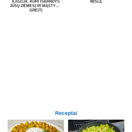
ILIUZIJA, KURI IŠBANDYS
MĮSLĘ
JŪSŲ DĖMESĮ IR MĄSTYMO
GREITĮ
Receptai