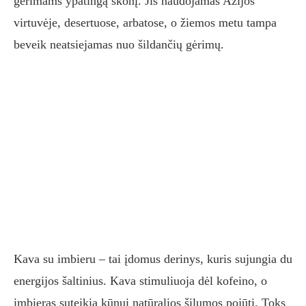
gėrimams ypatingą skonį. Jis naudojamas Azijos
virtuvėje, desertuose, arbatose, o žiemos metu tampa
beveik neatsiejamas nuo šildančių gėrimų.
Kava su imbieru – tai įdomus derinys, kuris sujungia du
energijos šaltinius. Kava stimuliuoja dėl kofeino, o
imbieras suteikia kūnui natūralios šilumos pojūtį. Toks