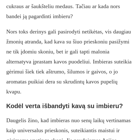
cukraus ar šaukšteliu medaus. Tačiau ar kada nors
bandei ją pagardinti imbieru?
Nors toks derinys gali pasirodyti netikėtas, vis daugiau
žmonių atranda, kad kava su šiuo prieskoniu pasižymi
ne tik įdomiu skoniu, bet ir gali tapti malonia
alternatyva įprastam kavos puodeliui. Imbieras suteikia
gėrimui šiek tiek aštrumo, šilumos ir gaivos, o jo
aromatas puikiai dera su skrudintų kavos pupelių
kvapu.
Kodėl verta išbandyti kavą su imbieru?
Daugelis žino, kad imbieras nuo senų laikų vertinamas
kaip universalus prieskonis, suteikiantis maistui ir