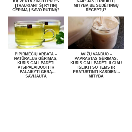
KĄ VERTA ŽINOTI PRIEŠ
KAIP JAS ĮTRAUKTI Į
ĮTRAUKIANT ŠĮ RYTINĮ
MITYBĄ BE SUDĖTINGŲ
GĖRIMĄ Į SAVO RUTINĄ?
RECEPTŲ?
PIPIRMĖČIŲ ARBATA –
AVIŽŲ VANDUO –
NATŪRALUS GĖRIMAS,
PAPRASTAS GĖRIMAS,
KURIS GALI PADĖTI
KURIS GALI PADĖTI ILGIAU
ATSIPALAIDUOTI IR
IŠLIKTI SOTIEMS IR
PALAIKYTI GERĄ
PRATURTINTI KASDIENĘ
SAVIJAUTĄ
MITYBĄ