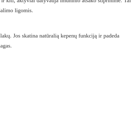
 ir kiti, aktyviai dalyvauja imuninio atsako stiprinime. Tai
alimo ligomis.
lakų. Jos skatina natūralią kepenų funkciją ir padeda
iagas.