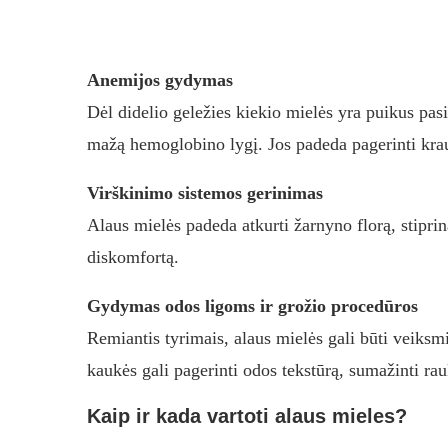
Anemijos gydymas
Dėl didelio geležies kiekio mielės yra puikus pa
mažą hemoglobino lygį. Jos padeda pagerinti krau
Virškinimo sistemos gerinimas
Alaus mielės padeda atkurti žarnyno florą, stipri
diskomfortą.
Gydymas odos ligoms ir grožio procedūros
Remiantis tyrimais, alaus mielės gali būti veiksm
kaukės gali pagerinti odos tekstūrą, sumažinti rau
Kaip ir kada vartoti alaus mieles?