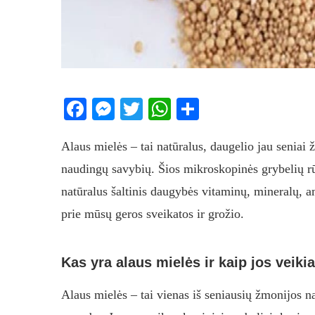
Facebook
Messenger
Twitter
WhatsApp
Share
Alaus mielės – tai natūralus, daugelio jau seniai 
naudingų savybių. Šios mikroskopinės grybelių r
natūralus šaltinis daugybės vitaminų, mineralų, a
prie mūsų geros sveikatos ir grožio.
Kas yra alaus mielės ir kaip jos veiki
Alaus mielės – tai vienas iš seniausių žmonijos 