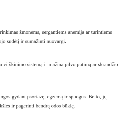
sirinkimas žmonėms, sergantiems anemija ar turintiems
jo sudėtį ir sumažinti nuovargį.
na virškinimo sistemą ir mažina pilvo pūtimą ar skrandžio
ingos gydant psoriazę, egzemą ir spuogus. Be to, jų
kšles ir pagerinti bendrą odos būklę.