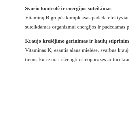
Svorio kontrolė ir energijos suteikimas
Vitaminų B grupės kompleksas padeda efektyviau 
suteikdamas organizmui energijos ir padėdamas pa
Kraujo krešėjimo gerinimas ir kaulų stiprinim
Vitaminas K, esantis alaus mielėse, svarbus krauj
tiems, kurie nori išvengti osteoporozės ar turi kr