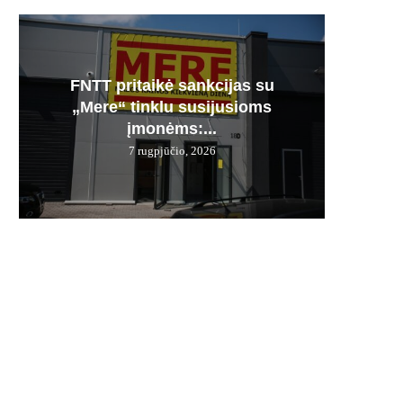
FNTT pritaikė sankcijas su
Česnak
Močiuč
Skania
100% 
„Mere“ tinklu susijusioms
vie
pr
jį g
įmonėms:...
7 rugpjūčio, 2026