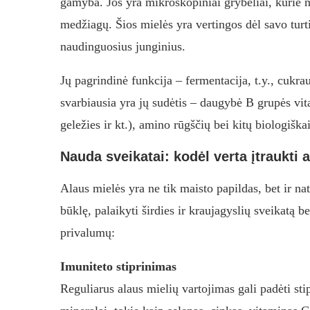
gamyba. Jos yra mikroskopiniai grybeliai, kurie na
medžiagų. Šios mielės yra vertingos dėl savo turtin
naudinguosius junginius.
Jų pagrindinė funkcija – fermentacija, t.y., cukr
svarbiausia yra jų sudėtis – daugybė B grupės vi
geležies ir kt.), amino rūgščių bei kitų biologišk
Nauda sveikatai: kodėl verta įtraukti
Alaus mielės yra ne tik maisto papildas, bet ir na
būklę, palaikyti širdies ir kraujagyslių sveikatą b
privalumų:
Imuniteto stiprinimas
Reguliarus alaus mielių vartojimas gali padėti sti