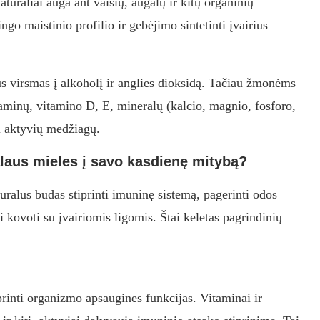
tūraliai auga ant vaisių, augalų ir kitų organinių
go maistinio profilio ir gebėjimo sintetinti įvairius
aus virsmas į alkoholį ir anglies dioksidą. Tačiau žmonėms
taminų, vitamino D, E, mineralų (kalcio, magnio, fosforo,
ai aktyvių medžiagų.
 alaus mieles į savo kasdienę mitybą?
tūralus būdas stiprinti imuninę sistemą, pagerinti odos
ei kovoti su įvairiomis ligomis. Štai keletas pagrindinių
printi organizmo apsaugines funkcijas. Vitaminai ir