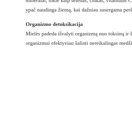
mineralai, tokie kaip selenas, cinkas, vitaminas C
ypač naudinga žiemą, kai dažniau susergama perš
Organizmo detoksikacija
Mielės padeda išvalyti organizmą nuo toksinų ir š
organizmui efektyviau šalinti nereikalingas medž