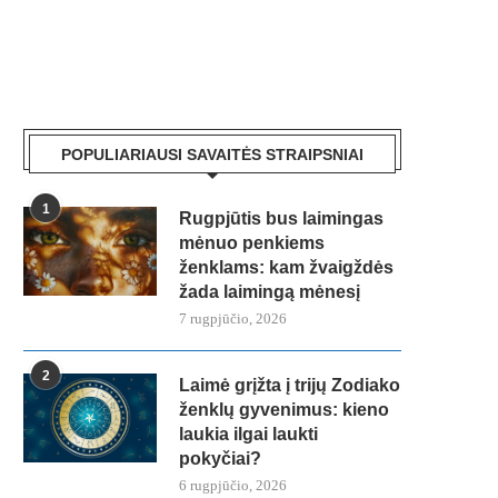
POPULIARIAUSI SAVAITĖS STRAIPSNIAI
1
Rugpjūtis bus laimingas
mėnuo penkiems
ženklams: kam žvaigždės
žada laimingą mėnesį
7 rugpjūčio, 2026
2
Laimė grįžta į trijų Zodiako
ženklų gyvenimus: kieno
laukia ilgai laukti
pokyčiai?
6 rugpjūčio, 2026