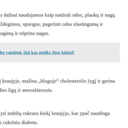
ės dažnai naudojamos kaip natūrali odos, plaukų ir nagų
ždegimus, spuogus, pagerinti odos elastingumą ir
augimą ir stiprina nagus.
iltą vandenį, štai kas nutiks jūsų kūnui!
 kraujyje, mažina „blogojo“ cholesterolio lygį ir gerina
ies ligų ir aterosklerozės.
yti stabilų cukraus kiekį kraujyje, kas ypač naudinga
s cukriniu diabetu.