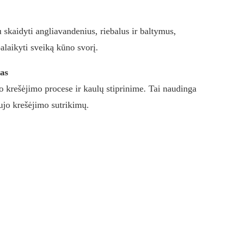
skaidyti angliavandenius, riebalus ir baltymus,
laikyti sveiką kūno svorį.
as
o krešėjimo procese ir kaulų stiprinime. Tai naudinga
aujo krešėjimo sutrikimų.