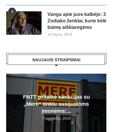
3
Vanga apie juos kalbėjo: 3
Zodiako ženklai, kurie kėlė
baimę aiškiaregėms
10 liepos, 2024
NAUJAUSI STRAIPSNIAI
FNTT pritaikė sankcijas su
Česnak
Močiuč
Skania
100% 
„Mere“ tinklu susijusioms
vie
pr
jį g
įmonėms:...
7 rugpjūčio, 2026