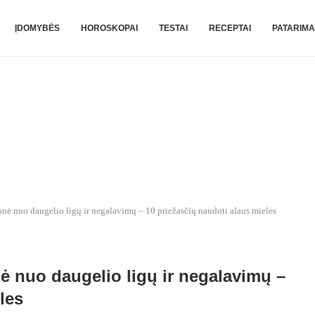
ĮDOMYBĖS
HOROSKOPAI
TESTAI
RECEPTAI
PATARIMA
onė nuo daugelio ligų ir negalavimų – 10 priežasčių naudoti alaus mieles
ė nuo daugelio ligų ir negalavimų –
les