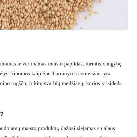
žinomas ir vertinamas maisto papildas, turintis daugybę
ūšys, žinomos kaip Saccharomyces cerevisiae, yra
mino rūgščių ir kitų svarbių medžiagų, kurios prisideda
a?
naudojamų maisto produktų, dažnai siejamas su alaus