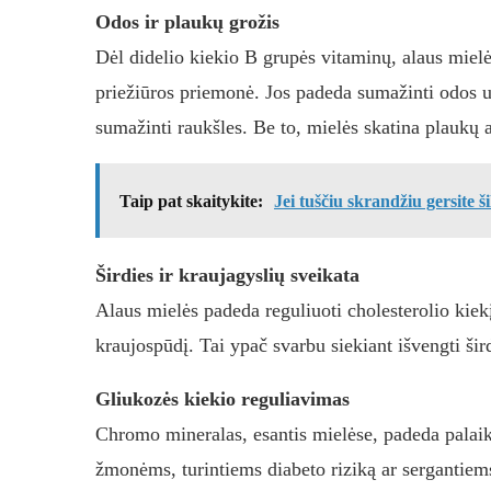
Odos ir plaukų grožis
Dėl didelio kiekio B grupės vitaminų, alaus miel
priežiūros priemonė. Jos padeda sumažinti odos u
sumažinti raukšles. Be to, mielės skatina plaukų 
Taip pat skaitykite:
Jei tuščiu skrandžiu gersite š
Širdies ir kraujagyslių sveikata
Alaus mielės padeda reguliuoti cholesterolio kiekį
kraujospūdį. Tai ypač svarbu siekiant išvengti šird
Gliukozės kiekio reguliavimas
Chromo mineralas, esantis mielėse, padeda palaik
žmonėms, turintiems diabeto riziką ar sergantiem