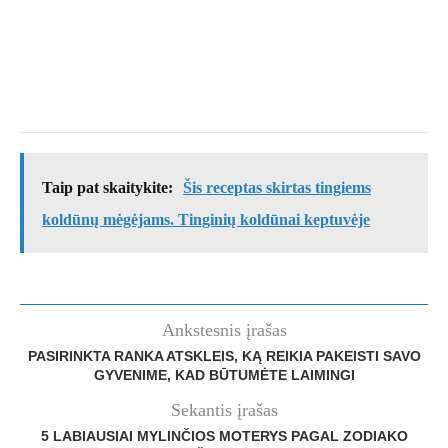
Taip pat skaitykite:
Šis receptas skirtas tingiems
koldūnų mėgėjams. Tinginių koldūnai keptuvėje
Ankstesnis įrašas
PASIRINKTA RANKA ATSKLEIS, KĄ REIKIA PAKEISTI SAVO
GYVENIME, KAD BŪTUMĖTE LAIMINGI
Sekantis įrašas
5 LABIAUSIAI MYLINČIOS MOTERYS PAGAL ZODIAKO