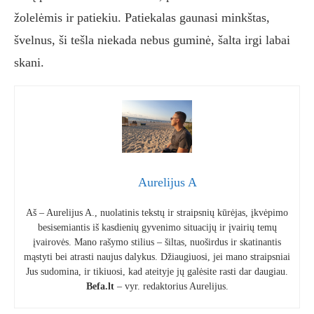
žolelėmis ir patiekiu. Patiekalas gaunasi minkštas,
švelnus, ši tešla niekada nebus guminė, šalta irgi labai
skani.
Aurelijus A
Aš – Aurelijus A., nuolatinis tekstų ir straipsnių kūrėjas, įkvėpimo
besisemiantis iš kasdienių gyvenimo situacijų ir įvairių temų
įvairovės. Mano rašymo stilius – šiltas, nuoširdus ir skatinantis
mąstyti bei atrasti naujus dalykus. Džiaugiuosi, jei mano straipsniai
Jus sudomina, ir tikiuosi, kad ateityje jų galėsite rasti dar daugiau.
Befa.lt
– vyr. redaktorius Aurelijus.