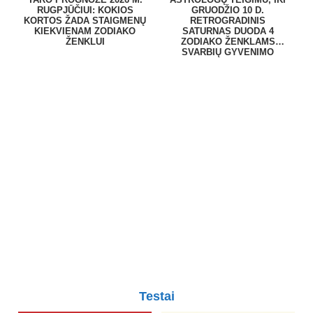
RUGPJŪČIUI: KOKIOS
GRUODŽIO 10 D.
KORTOS ŽADA STAIGMENŲ
RETROGRADINIS
KIEKVIENAM ZODIAKO
SATURNAS DUODA 4
ŽENKLUI
ZODIAKO ŽENKLAMS
SVARBIŲ GYVENIMO
PAMOKŲ
Testai