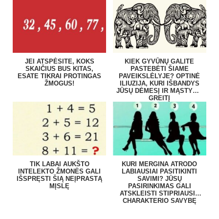
JEI ATSPĖSITE, KOKS
KIEK GYVŪNŲ GALITE
SKAIČIUS BUS KITAS,
PASTEBĖTI ŠIAME
ESATE TIKRAI PROTINGAS
PAVEIKSLĖLYJE? OPTINĖ
ŽMOGUS!
ILIUZIJA, KURI IŠBANDYS
JŪSŲ DĖMESĮ IR MĄSTYMO
GREITĮ
TIK LABAI AUKŠTO
KURI MERGINA ATRODO
INTELEKTO ŽMONĖS GALI
LABIAUSIAI PASITIKINTI
IŠSPRĘSTI ŠIĄ NEĮPRASTĄ
SAVIMI? JŪSŲ
MĮSLĘ
PASIRINKIMAS GALI
ATSKLEISTI STIPRIAUSIĄ
CHARAKTERIO SAVYBĘ