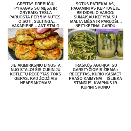
GREITAS DREBUČIŲ
SOTUS PATIEKALAS,
PYRAGAS SU MĖSA IR
PAGAMINTAS KEPTUVĖJE
GRYBAIS: TEŠLA
BE DIDELIO VARGO:
PARUOŠTA PER 5 MINUTES,
SUMAIŠAU KEFYRĄ SU
O SOTI, SULTINGA
MALTA MĖSA IR PARUOŠIU
VAKARIENĖ – ANT STALO
NEĮTIKĖTINAI GARDŲ
BE VARGO
PATIEKALĄ
JIE AKIMIRKSNIU DINGSTA
TRAŠKŪS AGURKAI SU
NUO STALO! ŠIS CUKINIJŲ
GARSTYČIOMIS ŽIEMAI:
KOTLETŲ RECEPTAS TOKS
RECEPTAS, KURIO KASMET
GERAS, KAD ŽODŽIAIS
PRAŠO KAIMYNAI – IŠLIEKA
NEAPSAKOMAS!
STANDŪS, KVAPNŪS IR
KUPINI SKONIO