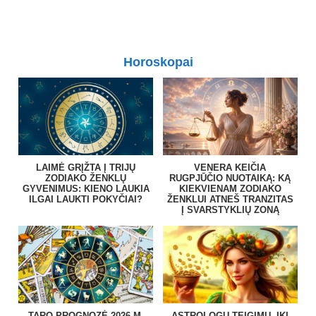
Horoskopai
LAIMĖ GRĮŽTA Į TRIJŲ
VENERA KEIČIA
ZODIAKO ŽENKLŲ
RUGPJŪČIO NUOTAIKĄ: KĄ
GYVENIMUS: KIENO LAUKIA
KIEKVIENAM ZODIAKO
ILGAI LAUKTI POKYČIAI?
ŽENKLUI ATNEŠ TRANZITAS
Į SVARSTYKLIŲ ZONĄ
TARO PROGNOZĖ 2026 M.
ASTROLOGŲ TEIGIMU, IKI