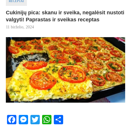
RECEPTAI
Cukinijų pica: skanu ir sveika, negalėsit nustoti
valgyti! Paprastas ir sveikas receptas
11 birželio, 2024
Facebook
Messenger
Twitter
WhatsApp
Share