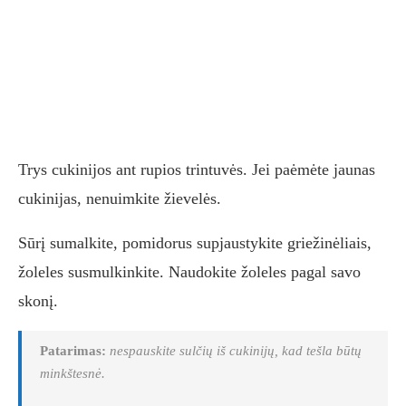
Trys cukinijos ant rupios trintuvės. Jei paėmėte jaunas
cukinijas, nenuimkite žievelės.
Sūrį sumalkite, pomidorus supjaustykite griežinėliais,
žoleles susmulkinkite. Naudokite žoleles pagal savo
skonį.
Patarimas:
nespauskite sulčių iš cukinijų, kad tešla būtų
minkštesnė.