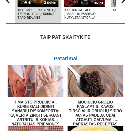
09:20
06:20
10 FILMUOSE IŠGALVOTŲ
KAIP KINIJA TAPO
Tradiciniai ce
TECHNOLOGIJŲ, KURIOS
„PASAULIO FABRIKU“:
TAPO REALYBE
NUTYLĖTA ISTORIJA
TAIP PAT SKAITYKITE
Patarimai
7 MAISTO PRODUKTAI,
MOČIUČIŲ GROŽIO
KURIE GALI DIDINTI
PASLAPTIS: KAVOS
SĄNARIŲ DISKOMFORTĄ:
TIRŠČIAI IR OBUOLIŲ SIDRO
KĄ VERTA ŽINOTI SERGANT
ACTAS PADEDA ODAI
ARTRITU IR KOKIAS
ATGAUTI GAIVUMĄ –
NATŪRALIAS PRIEMONES
PAPRASTAS RECEPTAS
RENKASI ŽMONĖS?
NAMUOSE