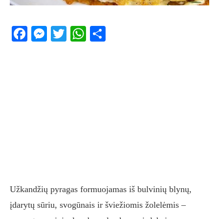
Facebook
Messenger
Twitter
WhatsApp
Share
Užkandžių pyragas formuojamas iš bulvinių blynų,
įdarytų sūriu, svogūnais ir šviežiomis žolelėmis –