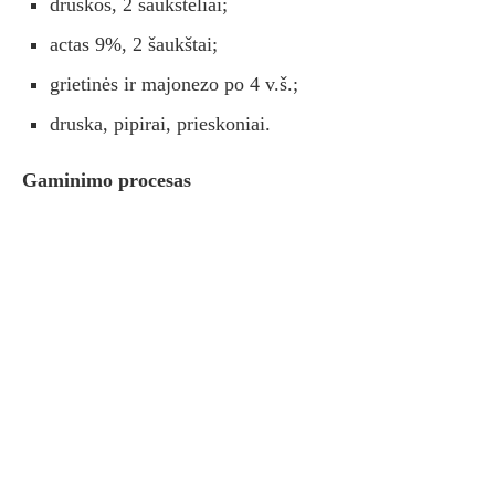
druskos, 2 šaukšteliai;
actas 9%, 2 šaukštai;
grietinės ir majonezo po 4 v.š.;
druska, pipirai, prieskoniai.
Gaminimo procesas