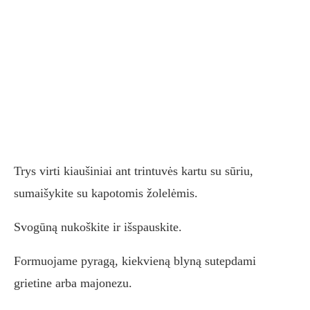
Trys virti kiaušiniai ant trintuvės kartu su sūriu,
sumaišykite su kapotomis žolelėmis.
Svogūną nukoškite ir išspauskite.
Formuojame pyragą, kiekvieną blyną sutepdami
grietine arba majonezu.