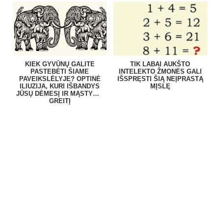
KIEK GYVŪNŲ GALITE
TIK LABAI AUKŠTO
PASTEBĖTI ŠIAME
INTELEKTO ŽMONĖS GALI
PAVEIKSLĖLYJE? OPTINĖ
IŠSPRĘSTI ŠIĄ NEĮPRASTĄ
ILIUZIJA, KURI IŠBANDYS
MĮSLĘ
JŪSŲ DĖMESĮ IR MĄSTYMO
GREITĮ