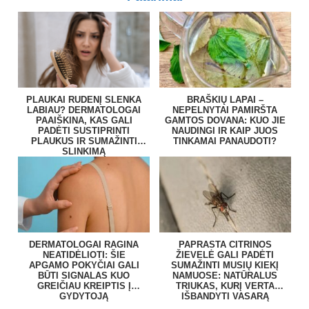
PLAUKAI RUDENĮ SLENKA
BRAŠKIŲ LAPAI –
LABIAU? DERMATOLOGAI
NEPELNYTAI PAMIRŠTA
PAAIŠKINA, KAS GALI
GAMTOS DOVANA: KUO JIE
PADĖTI SUSTIPRINTI
NAUDINGI IR KAIP JUOS
PLAUKUS IR SUMAŽINTI
TINKAMAI PANAUDOTI?
SLINKIMĄ
DERMATOLOGAI RAGINA
PAPRASTA CITRINOS
NEATIDĖLIOTI: ŠIE
ŽIEVELĖ GALI PADĖTI
APGAMO POKYČIAI GALI
SUMAŽINTI MUSIŲ KIEKĮ
BŪTI SIGNALAS KUO
NAMUOSE: NATŪRALUS
GREIČIAU KREIPTIS Į
TRIUKAS, KURĮ VERTA
GYDYTOJĄ
IŠBANDYTI VASARĄ