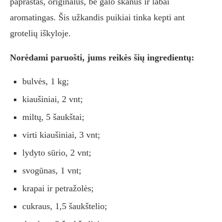
paprastas, originalus, be galo skanus ir labai
aromatingas. Šis užkandis puikiai tinka kepti ant
grotelių iškyloje.
Norėdami paruošti, jums reikės šių ingredientų:
bulvės, 1 kg;
kiaušiniai, 2 vnt;
miltų, 5 šaukštai;
virti kiaušiniai, 3 vnt;
lydyto sūrio, 2 vnt;
svogūnas, 1 vnt;
krapai ir petražolės;
cukraus, 1,5 šaukštelio;