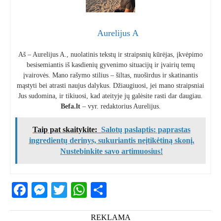
Aurelijus A
Aš – Aurelijus A., nuolatinis tekstų ir straipsnių kūrėjas, įkvėpimo
besisemiantis iš kasdienių gyvenimo situacijų ir įvairių temų
įvairovės. Mano rašymo stilius – šiltas, nuoširdus ir skatinantis
mąstyti bei atrasti naujus dalykus. Džiaugiuosi, jei mano straipsniai
Jus sudomina, ir tikiuosi, kad ateityje jų galėsite rasti dar daugiau.
Befa.lt
– vyr. redaktorius Aurelijus.
Taip pat skaitykite:
Salotų paslaptis: paprastas
ingredientų derinys, sukuriantis neįtikėtiną skonį.
Nustebinkite savo artimuosius!
Facebook
Messenger
Twitter
WhatsApp
Share
REKLAMA