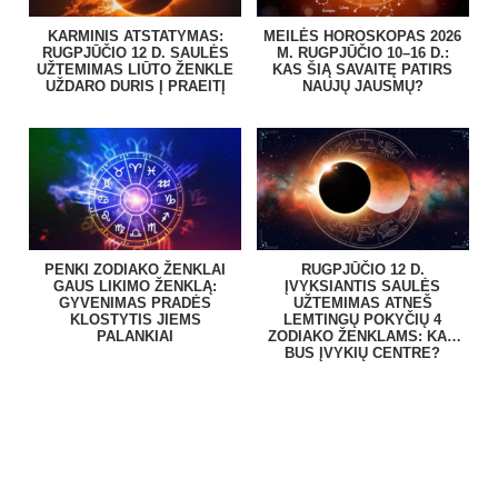
KARMINIS ATSTATYMAS:
MEILĖS HOROSKOPAS 2026
RUGPJŪČIO 12 D. SAULĖS
M. RUGPJŪČIO 10–16 D.:
UŽTEMIMAS LIŪTO ŽENKLE
KAS ŠIĄ SAVAITĘ PATIRS
UŽDARO DURIS Į PRAEITĮ
NAUJŲ JAUSMŲ?
PENKI ZODIAKO ŽENKLAI
RUGPJŪČIO 12 D.
GAUS LIKIMO ŽENKLĄ:
ĮVYKSIANTIS SAULĖS
GYVENIMAS PRADĖS
UŽTEMIMAS ATNEŠ
KLOSTYTIS JIEMS
LEMTINGŲ POKYČIŲ 4
PALANKIAI
ZODIAKO ŽENKLAMS: KAS
BUS ĮVYKIŲ CENTRE?