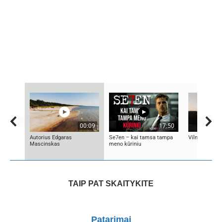
00:09
17:50
Autorius Edgaras
Se7en – kai tamsa tampa
Vilniaus sen
Mascinskas
meno kūriniu
TAIP PAT SKAITYKITE
Patarimai