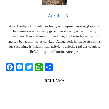
Aurelijus A
Aš – Aurelijus A., nuolatinis tekstų ir straipsnių kūrėjas, įkvėpimo
besisemiantis iš kasdienių gyvenimo situacijų ir įvairių temų
įvairovės. Mano rašymo stilius – šiltas, nuoširdus ir skatinantis
mąstyti bei atrasti naujus dalykus. Džiaugiuosi, jei mano straipsniai
Jus sudomina, ir tikiuosi, kad ateityje jų galėsite rasti dar daugiau.
Befa.lt
– vyr. redaktorius Aurelijus.
Facebook
Messenger
Twitter
WhatsApp
Share
REKLAMA