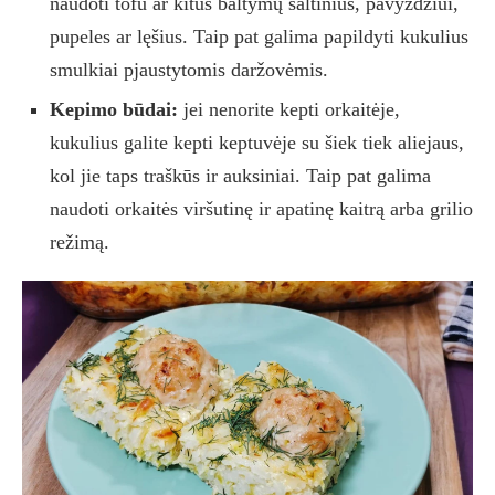
naudoti tofu ar kitus baltymų šaltinius, pavyzdžiui,
pupeles ar lęšius. Taip pat galima papildyti kukulius
smulkiai pjaustytomis daržovėmis.
Kepimo būdai:
jei nenorite kepti orkaitėje,
kukulius galite kepti keptuvėje su šiek tiek aliejaus,
kol jie taps traškūs ir auksiniai. Taip pat galima
naudoti orkaitės viršutinę ir apatinę kaitrą arba grilio
režimą.