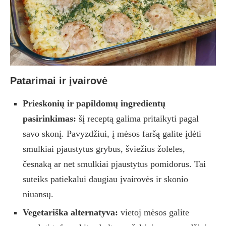
Patarimai ir įvairovė
Prieskonių ir papildomų ingredientų
pasirinkimas:
šį receptą galima pritaikyti pagal
savo skonį. Pavyzdžiui, į mėsos faršą galite įdėti
smulkiai pjaustytus grybus, šviežius žoleles,
česnaką ar net smulkiai pjaustytus pomidorus. Tai
suteiks patiekalui daugiau įvairovės ir skonio
niuansų.
Vegetariška alternatyva:
vietoj mėsos galite