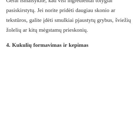
Gerai išmaišykite, kad visi ingredientai tolygiai
pasiskirstytų. Jei norite pridėti daugiau skonio ar
tekstūros, galite įdėti smulkiai pjaustytų grybus, šviežių
žolelių ar kitų mėgstamų prieskonių.
4. Kukulių formavimas ir kepimas