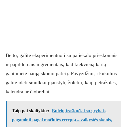
Be to, galite eksperimentuoti su patiekalo prieskoniais
ir papildomais ingredientais, kad kiekvieną kartą
gautumėte naują skonio patirtį. Pavyzdžiui, į kukulius
galite įdėti smulkiai pjaustytų žolelių, kaip petražolės,
kalendra ar čiobreliai.
Taip pat skaitykite:
Bulvių traškučiai su grybais,
pagaminti pagal močiutės receptą – vaikystės skonis,