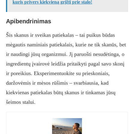
kuris privers kiekvieną grįžti prie stalo!
Apibendrinimas
Šis skanus ir sveikas patiekalas – tai puikus būdas
mėgautis naminiais patiekalais, kurie ne tik skanūs, bet
ir naudingi jūsų organizmui. Jį paruošti nesudėtinga, o
ingredientų įvairovė leidžia pritaikyti pagal savo skonį
ir poreikius. Eksperimentuokite su prieskoniais,
daržovėmis ir mėsos rūšimis – svarbiausia, kad
kiekvienas patiekalas būtų skanus ir tinkamas jūsų
šeimos stalui.