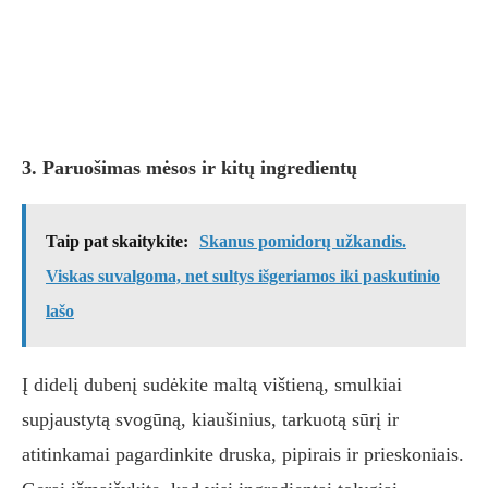
3. Paruošimas mėsos ir kitų ingredientų
Taip pat skaitykite:
Skanus pomidorų užkandis.
Viskas suvalgoma, net sultys išgeriamos iki paskutinio
lašo
Į didelį dubenį sudėkite maltą vištieną, smulkiai
supjaustytą svogūną, kiaušinius, tarkuotą sūrį ir
atitinkamai pagardinkite druska, pipirais ir prieskoniais.