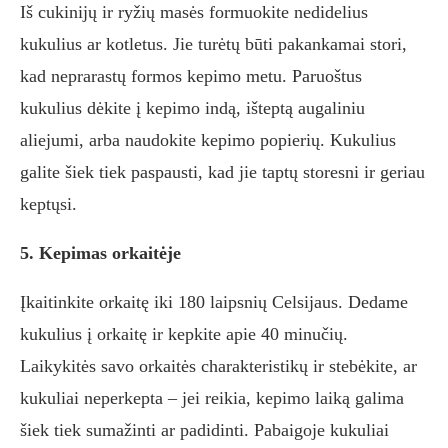
Iš cukinijų ir ryžių masės formuokite nedidelius
kukulius ar kotletus. Jie turėtų būti pakankamai stori,
kad neprarastų formos kepimo metu. Paruoštus
kukulius dėkite į kepimo indą, išteptą augaliniu
aliejumi, arba naudokite kepimo popierių. Kukulius
galite šiek tiek paspausti, kad jie taptų storesni ir geriau
keptųsi.
5. Kepimas orkaitėje
Įkaitinkite orkaitę iki 180 laipsnių Celsijaus. Dedame
kukulius į orkaitę ir kepkite apie 40 minučių.
Laikykitės savo orkaitės charakteristikų ir stebėkite, ar
kukuliai neperkepta – jei reikia, kepimo laiką galima
šiek tiek sumažinti ar padidinti. Pabaigoje kukuliai