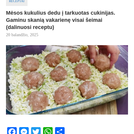
RECEPTAI
Mėsos kukulius dedu į tarkuotas cukinijas.
Gaminu skanią vakarienę visai šeimai
(dalinuosi receptu)
20 balandžio, 2025
Facebook
Messenger
Twitter
WhatsApp
Share