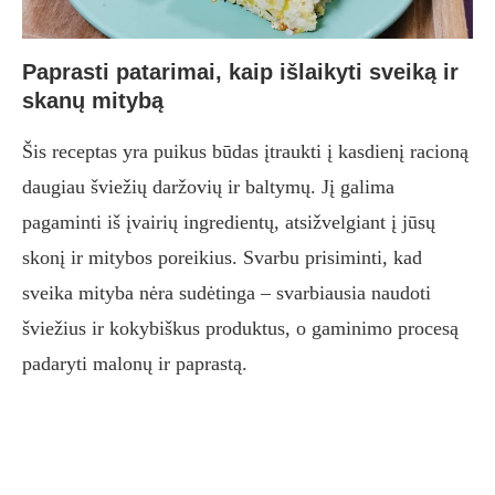
Paprasti patarimai, kaip išlaikyti sveiką ir
skanų mitybą
Šis receptas yra puikus būdas įtraukti į kasdienį racioną
daugiau šviežių daržovių ir baltymų. Jį galima
pagaminti iš įvairių ingredientų, atsižvelgiant į jūsų
skonį ir mitybos poreikius. Svarbu prisiminti, kad
sveika mityba nėra sudėtinga – svarbiausia naudoti
šviežius ir kokybiškus produktus, o gaminimo procesą
padaryti malonų ir paprastą.