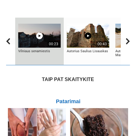
00:23
00:43
Vilniaus senamiestis
Autorius Saulius Lisauskas
Autorius Edg
Mascinskas
TAIP PAT SKAITYKITE
Patarimai