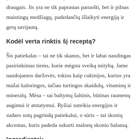
draugais. Jis yra ne tik paprastas paruošti, bet ir pilnas
maistingų medžiagų, padedančių išlaikyti energiją ir
gerą savijautą.
Kodėl verta rinktis šį receptą?
Šis patiekalas – tai ne tik skanus, bet ir labai naudingas
pasirinkimas tiems, kurie mėgsta sveiką mitybą. Jame
naudojamos daržovės, tokios kaip cukinijos, kurios yra
mažai kaloringos, tačiau turtingos skaidulų, vitaminų ir
mineralų. Mėsa – tai baltymų šaltinis, būtinas raumenų
augimui ir atstatymui. Ryžiai suteikia energijos ir
sudaro sotų pagrindą patiekalui, o sūris – tai skonių
akcentas, kuris padeda sukurti malonų skonio balansą.