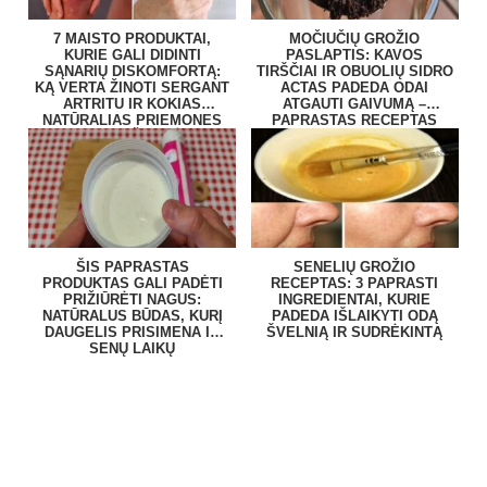
7 MAISTO PRODUKTAI,
MOČIUČIŲ GROŽIO
KURIE GALI DIDINTI
PASLAPTIS: KAVOS
SĄNARIŲ DISKOMFORTĄ:
TIRŠČIAI IR OBUOLIŲ SIDRO
KĄ VERTA ŽINOTI SERGANT
ACTAS PADEDA ODAI
ARTRITU IR KOKIAS
ATGAUTI GAIVUMĄ –
NATŪRALIAS PRIEMONES
PAPRASTAS RECEPTAS
RENKASI ŽMONĖS?
NAMUOSE
ŠIS PAPRASTAS
SENELIŲ GROŽIO
PRODUKTAS GALI PADĖTI
RECEPTAS: 3 PAPRASTI
PRIŽIŪRĖTI NAGUS:
INGREDIENTAI, KURIE
NATŪRALUS BŪDAS, KURĮ
PADEDA IŠLAIKYTI ODĄ
DAUGELIS PRISIMENA IŠ
ŠVELNIĄ IR SUDRĖKINTĄ
SENŲ LAIKŲ