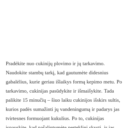
Pradėkite nuo cukinijų plovimo ir jų tarkavimo.
Naudokite stambų tarkį, kad gautumėte didesnius
gabalėlius, kurie geriau išlaikys formą kepimo metu. Po
tarkavimo, cukinijas pasūdykite ir išmaišykite. Tada
palikite 15 minučių – šiuo laiku cukinijos išskirs sultis,
kurios padės sumažinti jų vandeningumą ir padarys jas
tvirtesnes formuojant kukulius. Po to, cukinijas
įspauskite, kad pašalintumėte perteklinį skystį, ir jas