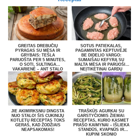
GREITAS DREBUČIŲ
SOTUS PATIEKALAS,
PYRAGAS SU MĖSA IR
PAGAMINTAS KEPTUVĖJE
GRYBAIS: TEŠLA
BE DIDELIO VARGO:
PARUOŠTA PER 5 MINUTES,
SUMAIŠAU KEFYRĄ SU
O SOTI, SULTINGA
MALTA MĖSA IR PARUOŠIU
VAKARIENĖ – ANT STALO
NEĮTIKĖTINAI GARDŲ
BE VARGO
PATIEKALĄ
JIE AKIMIRKSNIU DINGSTA
TRAŠKŪS AGURKAI SU
NUO STALO! ŠIS CUKINIJŲ
GARSTYČIOMIS ŽIEMAI:
KOTLETŲ RECEPTAS TOKS
RECEPTAS, KURIO KASMET
GERAS, KAD ŽODŽIAIS
PRAŠO KAIMYNAI – IŠLIEKA
NEAPSAKOMAS!
STANDŪS, KVAPNŪS IR
KUPINI SKONIO