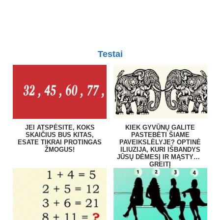
Testai
JEI ATSPĖSITE, KOKS
KIEK GYVŪNŲ GALITE
SKAIČIUS BUS KITAS,
PASTEBĖTI ŠIAME
ESATE TIKRAI PROTINGAS
PAVEIKSLĖLYJE? OPTINĖ
ŽMOGUS!
ILIUZIJA, KURI IŠBANDYS
JŪSŲ DĖMESĮ IR MĄSTYMO
GREITĮ