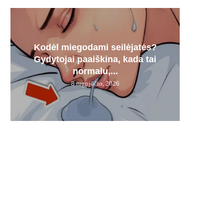
Kodėl miegodami seilėjatės?
Šį g
FNT
100% 
Tri
Gydytojai paaiškina, kada tai
„Me
ren
trium
normalu,...
8 rugpjūčio, 2026