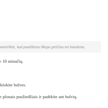
pamirškite, kad paukštiena iškepa greičiau nei kiauliena.
te 10 minučių.
leiskite bulves.
 plonais pusžiedžiais ir padėkite ant bulvių.