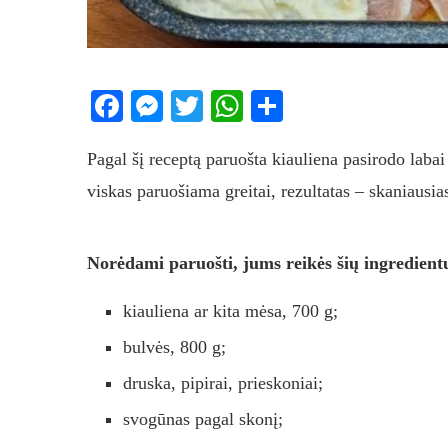
Facebook
Messenger
Twitter
WhatsApp
Share
Pagal šį receptą paruošta kiauliena pasirodo labai
viskas paruošiama greitai, rezultatas – skaniausias
Norėdami paruošti, jums reikės šių ingredient
kiauliena ar kita mėsa, 700 g;
bulvės, 800 g;
druska, pipirai, prieskoniai;
svogūnas pagal skonį;