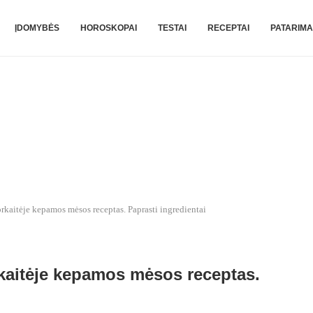
ĮDOMYBĖS
HOROSKOPAI
TESTAI
RECEPTAI
PATARIMA
 orkaitėje kepamos mėsos receptas. Paprasti ingredientai
orkaitėje kepamos mėsos receptas.