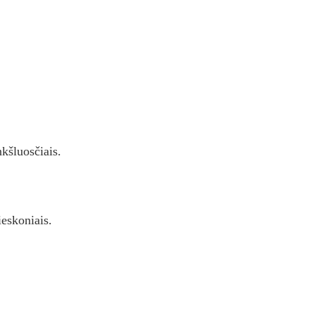
kšluosčiais.
ieskoniais.