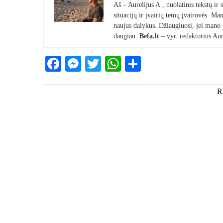
Aš – Aurelijus A., nuolatinis tekstų ir
situacijų ir įvairių temų įvairovės. Mano
naujus dalykus. Džiaugiuosi, jei mano st
daugiau.
Befa.lt
– vyr. redaktorius Aur
Facebook
Messenger
Twitter
WhatsApp
Share