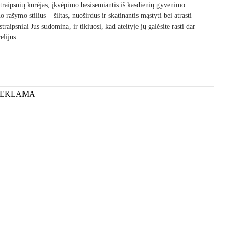
 straipsnių kūrėjas, įkvėpimo besisemiantis iš kasdienių gyvenimo
 rašymo stilius – šiltas, nuoširdus ir skatinantis mąstyti bei atrasti
raipsniai Jus sudomina, ir tikiuosi, kad ateityje jų galėsite rasti dar
elijus.
REKLAMA