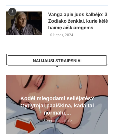
3
Vanga apie juos kalbėjo: 3
Zodiako ženklai, kurie kėlė
baimę aiškiaregėms
10 liepos, 2024
NAUJAUSI STRAIPSNIAI
Kodėl miegodami seilėjatės?
Šį g
FNT
100% 
Tri
Gydytojai paaiškina, kada tai
„Me
ren
trium
normalu,...
8 rugpjūčio, 2026