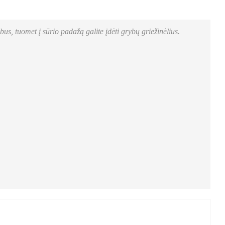
bus, tuomet į sūrio padažą galite įdėti grybų griežinėlius.