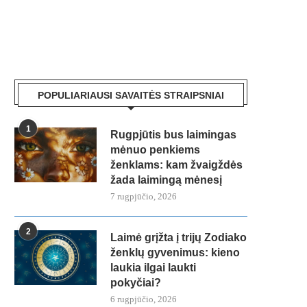
POPULIARIAUSI SAVAITĖS STRAIPSNIAI
1
Rugpjūtis bus laimingas
mėnuo penkiems
ženklams: kam žvaigždės
žada laimingą mėnesį
7 rugpjūčio, 2026
2
Laimė grįžta į trijų Zodiako
ženklų gyvenimus: kieno
laukia ilgai laukti
pokyčiai?
6 rugpjūčio, 2026