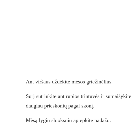
Ant viršaus uždėkite mėsos griežinėlius.
Sūrį sutrinkite ant rupios trintuvės ir sumaišykit
daugiau prieskonių pagal skonį.
Mėsą lygiu sluoksniu aptepkite padažu.