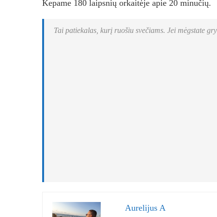
Kepame 180 laipsnių orkaitėje apie 20 minučių.
Tai patiekalas, kurį ruošiu svečiams. Jei mėgstate gry
Aurelijus A