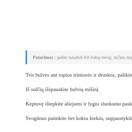
Patarimas
: galite naudoti bet kokią mėsą, tačiau ne
Tris bulves ant rupios trintuvės ir druskos, paliki
Iš sulčių išspauskite bulvių mišinį.
Keptuvę ištepkite aliejumi ir lygiu sluoksniu pask
Svogūnus paimkite bet kokiu kiekiu, supjaustykite