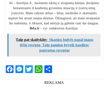
Aš – Aurelijus A., nuolatinis tekstų ir straipsnių kūrėjas, įkvėpimo
besisemiantis iš kasdienių gyvenimo situacijų ir įvairių temų
įvairovės. Mano rašymo stilius – šiltas, nuoširdus ir skatinantis
mąstyti bei atrasti naujus dalykus. Džiaugiuosi, jei mano straipsniai
Jus sudomina, ir tikiuosi, kad ateityje jų galėsite rasti dar daugiau.
Befa.lt
– vyr. redaktorius Aurelijus.
Taip pat skaitykite:
Skanios bulvės pagal mano
tėčio receptą. Taip gaminu beveik kasdien:
paprastas receptas
Facebook
Messenger
Twitter
WhatsApp
Share
REKLAMA