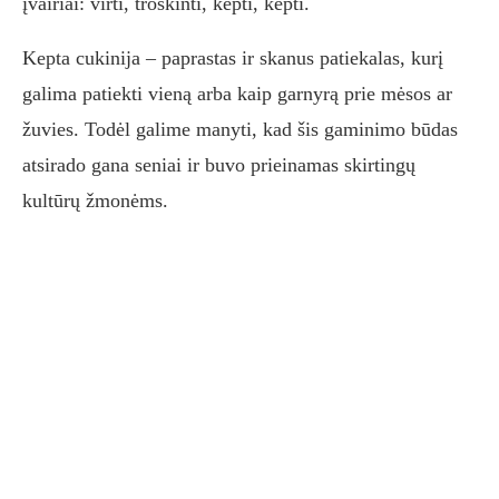
įvairiai: virti, troškinti, kepti, kepti.
Kepta cukinija – paprastas ir skanus patiekalas, kurį
galima patiekti vieną arba kaip garnyrą prie mėsos ar
žuvies. Todėl galime manyti, kad šis gaminimo būdas
atsirado gana seniai ir buvo prieinamas skirtingų
kultūrų žmonėms.