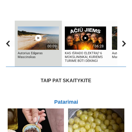
00:09
06:28
Autorius Edgaras
KAS IŠRADO ELEKTRĄ? 6
Autorius Edg
Mascinskas
MOKSLININKAI, KURIEMS
Mascinskas
TURIME BŪTI DĖKINGI
TAIP PAT SKAITYKITE
Patarimai