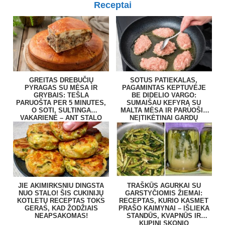
Receptai
GREITAS DREBUČIŲ
SOTUS PATIEKALAS,
PYRAGAS SU MĖSA IR
PAGAMINTAS KEPTUVĖJE
GRYBAIS: TEŠLA
BE DIDELIO VARGO:
PARUOŠTA PER 5 MINUTES,
SUMAIŠAU KEFYRĄ SU
O SOTI, SULTINGA
MALTA MĖSA IR PARUOŠIU
VAKARIENĖ – ANT STALO
NEĮTIKĖTINAI GARDŲ
BE VARGO
PATIEKALĄ
JIE AKIMIRKSNIU DINGSTA
TRAŠKŪS AGURKAI SU
NUO STALO! ŠIS CUKINIJŲ
GARSTYČIOMIS ŽIEMAI:
KOTLETŲ RECEPTAS TOKS
RECEPTAS, KURIO KASMET
GERAS, KAD ŽODŽIAIS
PRAŠO KAIMYNAI – IŠLIEKA
NEAPSAKOMAS!
STANDŪS, KVAPNŪS IR
KUPINI SKONIO