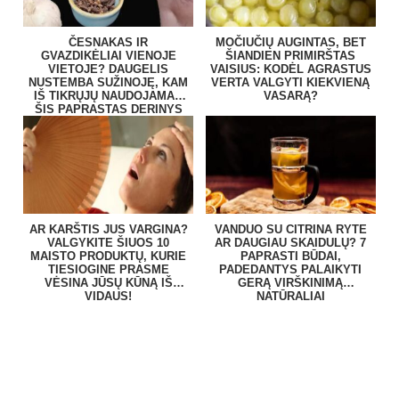
ČESNAKAS IR
MOČIUČIŲ AUGINTAS, BET
GVAZDIKĖLIAI VIENOJE
ŠIANDIEN PRIMIRŠTAS
VIETOJE? DAUGELIS
VAISIUS: KODĖL AGRASTUS
NUSTEMBA SUŽINOJĘ, KAM
VERTA VALGYTI KIEKVIENĄ
IŠ TIKRŲJŲ NAUDOJAMAS
VASARĄ?
ŠIS PAPRASTAS DERINYS
AR KARŠTIS JUS VARGINA?
VANDUO SU CITRINA RYTE
VALGYKITE ŠIUOS 10
AR DAUGIAU SKAIDULŲ? 7
MAISTO PRODUKTŲ, KURIE
PAPRASTI BŪDAI,
TIESIOGINE PRASME
PADEDANTYS PALAIKYTI
VĖSINA JŪSŲ KŪNĄ IŠ
GERĄ VIRŠKINIMĄ
VIDAUS!
NATŪRALIAI