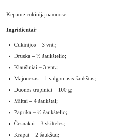
Kepame cukiniją namuose.
Ingridientai:
Cukinijos – 3 vnt.;
Druska – ½ šaukštelio;
Kiaušiniai – 3 vnt.;
Majonezas – 1 valgomasis šaukštas;
Duonos trupiniai – 100 g;
Miltai – 4 šaukštai;
Paprika – ½ šaukštelio;
Česnakai – 3 skiltelės;
Krapai – 2 šaukštai;