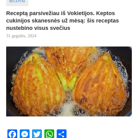
RECEPTAI
Receptą parsivežiau iš Vokietijos. Keptos
cukinijos skanesnės už mėsą: šis receptas
nustebino visus svečius
31 gegužės, 2024
Facebook
Messenger
Twitter
WhatsApp
Share