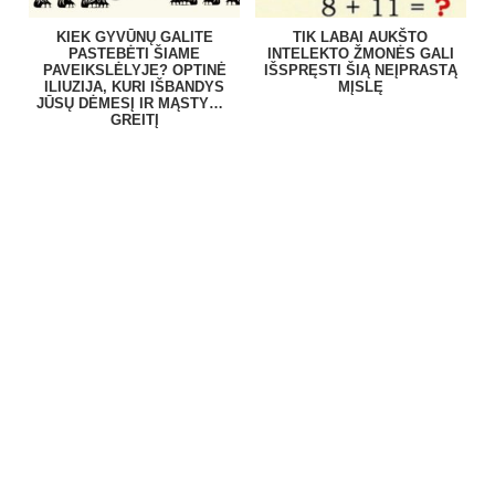
KIEK GYVŪNŲ GALITE
TIK LABAI AUKŠTO
PASTEBĖTI ŠIAME
INTELEKTO ŽMONĖS GALI
PAVEIKSLĖLYJE? OPTINĖ
IŠSPRĘSTI ŠIĄ NEĮPRASTĄ
ILIUZIJA, KURI IŠBANDYS
MĮSLĘ
JŪSŲ DĖMESĮ IR MĄSTYMO
GREITĮ