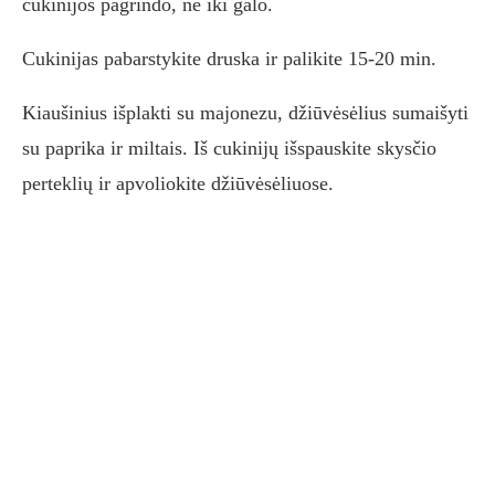
cukinijos pagrindo, ne iki galo.
Cukinijas pabarstykite druska ir palikite 15-20 min.
Kiaušinius išplakti su majonezu, džiūvėsėlius sumaišyti
su paprika ir miltais. Iš cukinijų išspauskite skysčio
perteklių ir apvoliokite džiūvėsėliuose.