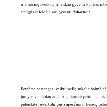
ir emocinę sveikatą ir leidžia gyventi kur kas
tik
stengtis ir leidžia sau gyventi
dabartimi.
Perdėtas pastangas įveikti meilę sukelia baimė d
jumyse vis labiau auga ir galiausiai pritrauks tai, 
paleiskite
nereikalingus rūpesčius
ir tiesiog pale