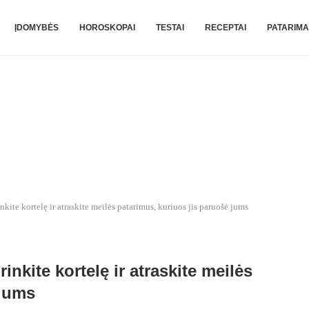
ĮDOMYBĖS
HOROSKOPAI
TESTAI
RECEPTAI
PATARIMA
nkite kortelę ir atraskite meilės patarimus, kuriuos jis paruošė jums
inkite kortelę ir atraskite meilės
 jums