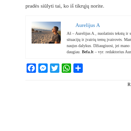
pradės siūlyti tai, ko iš tikrųjų norite.
Aurelijus A
Aš – Aurelijus A., nuolatinis tekstų ir
situacijų ir įvairių temų įvairovės. Mano
naujus dalykus. Džiaugiuosi, jei mano st
daugiau.
Befa.lt
– vyr. redaktorius Aur
Facebook
Messenger
Twitter
WhatsApp
Share