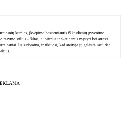
 straipsnių kūrėjas, įkvėpimo besisemiantis iš kasdienių gyvenimo
 rašymo stilius – šiltas, nuoširdus ir skatinantis mąstyti bei atrasti
raipsniai Jus sudomina, ir tikiuosi, kad ateityje jų galėsite rasti dar
elijus.
REKLAMA