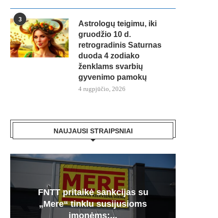
3
Astrologų teigimu, iki
gruodžio 10 d.
retrogradinis Saturnas
duoda 4 zodiako
ženklams svarbių
gyvenimo pamokų
4 rugpjūčio, 2026
NAUJAUSI STRAIPSNIAI
FNTT pritaikė sankcijas su
Česnak
Močiuč
Skania
100% 
„Mere“ tinklu susijusioms
vie
pr
jį g
įmonėms:...