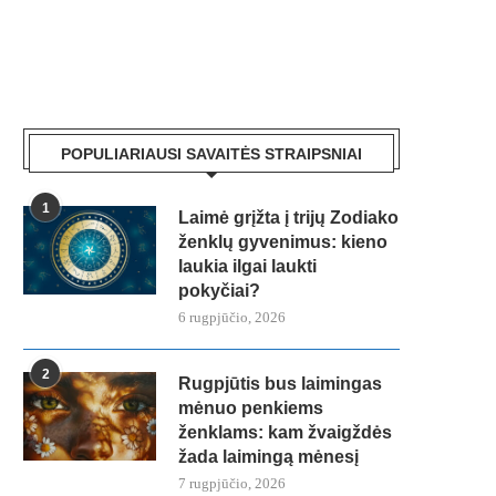
POPULIARIAUSI SAVAITĖS STRAIPSNIAI
1
Laimė grįžta į trijų Zodiako
ženklų gyvenimus: kieno
laukia ilgai laukti
pokyčiai?
6 rugpjūčio, 2026
2
Rugpjūtis bus laimingas
mėnuo penkiems
ženklams: kam žvaigždės
žada laimingą mėnesį
7 rugpjūčio, 2026