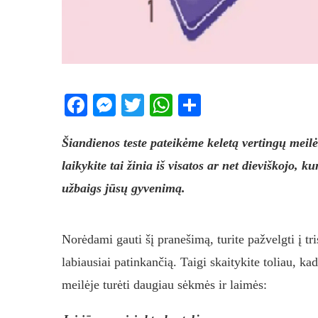
Facebook
Messenger
Twitter
WhatsApp
Share
Šiandienos teste pateikėme keletą vertingų meilės
laikykite tai žinia iš visatos ar net dieviškojo, k
užbaigs jūsų gyvenimą.
Norėdami gauti šį pranešimą, turite pažvelgti į tri
labiausiai patinkančią. Taigi skaitykite toliau, k
meilėje turėti daugiau sėkmės ir laimės: