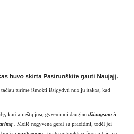
kas buvo skirta Pasiruoškite gauti Naująjį.
tačiau turime išmokti išsigydyti nuo jų įtakos, kad
eilę, kuri atneštų jūsų gyvenimui daugiau
džiaugsmo ir
tarimą
. Meilė negyvena gerai su praeitimi, todėl jei
s daugiau
pozityvumo
, turite nutraukti ryšius su tais, su