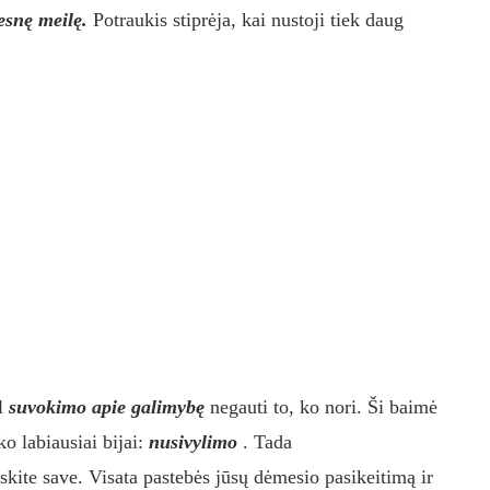
resnę meilę.
Potraukis stiprėja, kai nustoji tiek daug
ėl
suvokimo apie galimybę
negauti to, ko nori. Ši baimė
ko labiausiai bijai:
nusivylimo
. Tada
iskite save. Visata pastebės jūsų dėmesio pasikeitimą ir