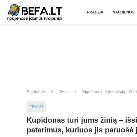
PRADŽIA
NAUJIENOS
Pagrindinis
Testai
Kupidonas turi jums žinią – išsiri
TESTAI
Kupidonas turi jums žinią – išsir
patarimus, kuriuos jis paruošė