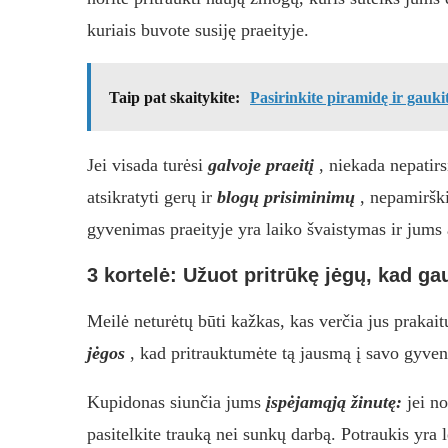
kuriais buvote susiję praeityje.
Taip pat skaitykite:
Pasirinkite piramidę ir gauk
Jei visada turėsi
galvoje praeitį
, niekada nepatirs
atsikratyti gerų ir
blogų prisiminimų
, nepamirški
gyvenimas praeityje yra laiko švaistymas ir jums 
3 kortelė: Užuot pritrūkę jėgų, kad g
Meilė neturėtų būti kažkas, kas verčia jus prakait
jėgos
, kad pritrauktumėte tą jausmą į savo gyve
Kupidonas siunčia jums
įspėjamąją žinutę:
jei no
pasitelkite trauką nei sunkų darbą. Potraukis yra 