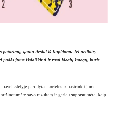
 patarimų, gautų tiesiai iš Kupidono. Jei netikite,
uri padės jums išsiaiškinti ir rasti idealų žmogų, kuris
s paveikslėlyje parodytas korteles ir pasirinkti jums
ad sužinotumėte savo rezultatą ir geriau suprastumėte, kaip