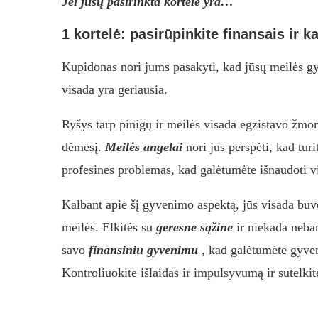
Jei jūsų pasirinkta kortelė yra…
1 kortelė: pasirūpinkite finansais ir ka
Kupidonas nori jums pasakyti, kad jūsų meilės g
visada yra geriausia.
Ryšys tarp pinigų ir meilės visada egzistavo žmonių
dėmesį.
Meilės angelai
nori jus perspėti, kad turi
profesines problemas, kad galėtumėte išnaudoti vi
Kalbant apie šį gyvenimo aspektą, jūs visada buv
meilės. Elkitės su
geresne sąžine
ir niekada neba
savo
finansiniu gyvenimu
, kad galėtumėte gyvent
Kontroliuokite išlaidas ir impulsyvumą ir sutelkite