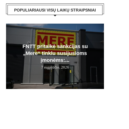
POPULIARIAUSI VISŲ LAIKŲ STRAIPSNIAI
FNTT pritaikė sankcijas su
Česnak
Močiuč
Skania
100% 
„Mere“ tinklu susijusioms
vie
pr
jį g
įmonėms:...
7 rugpjūčio, 2026