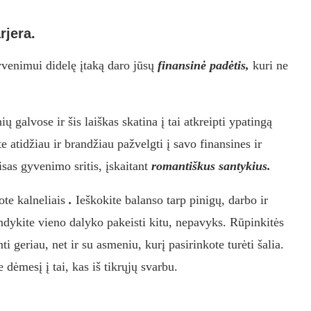
rjera.
yvenimui didelę įtaką daro jūsų
finansinė padėtis,
kuri ne
 galvose ir šis laiškas skatina į tai atkreipti ypatingą
te atidžiau ir brandžiau pažvelgti į savo finansines ir
sas gyvenimo sritis, įskaitant
romantiškus santykius.
ote kalneliais
.
Ieškokite balanso tarp pinigų, darbo ir
ndykite vieno dalyko pakeisti kitu, nepavyks. Rūpinkitės
i geriau, net ir su asmeniu, kurį pasirinkote turėti šalia.
 dėmesį į tai, kas iš tikrųjų svarbu.