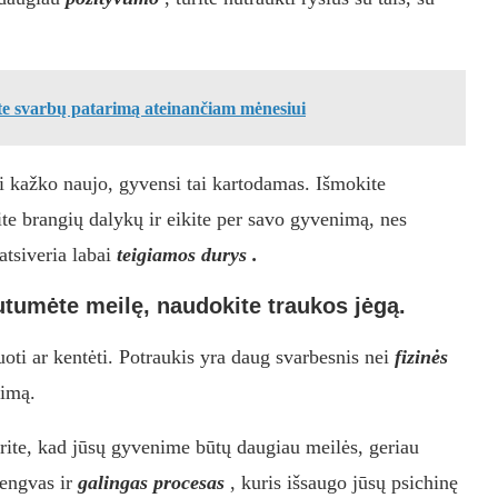
ite svarbų patarimą ateinančiam mėnesiui
i kažko naujo, gyvensi tai kartodamas. Išmokite
te brangių dalykų ir eikite per savo gyvenimą, nes
atsiveria labai
teigiamos durys .
autumėte meilę, naudokite traukos jėgą.
uoti ar kentėti. Potraukis yra daug svarbesnis nei
fizinės
nimą.
rite, kad jūsų gyvenime būtų daugiau meilės, geriau
lengvas ir
galingas procesas
, kuris išsaugo jūsų psichinę