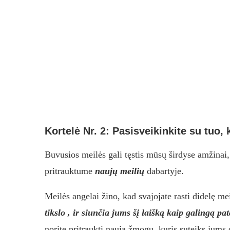
Kortelė Nr. 2: Pasisveikinkite su tuo, 
Buvusios meilės gali tęstis mūsų širdyse amžinai, 
pritrauktume
naujų meilių
dabartyje.
Meilės angelai žino, kad svajojate rasti didelę m
tikslo , ir siunčia jums šį laišką kaip galingą
pa
norite pritraukti naują žmogų, kuris suteiks jum