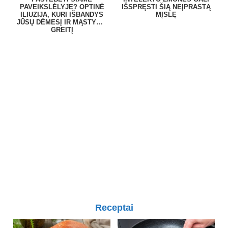
PAVEIKSLĖLYJE? OPTINĖ
IŠSPRĘSTI ŠIĄ NEĮPRASTĄ
ILIUZIJA, KURI IŠBANDYS
MĮSLĘ
JŪSŲ DĖMESĮ IR MĄSTYMO
GREITĮ
Receptai