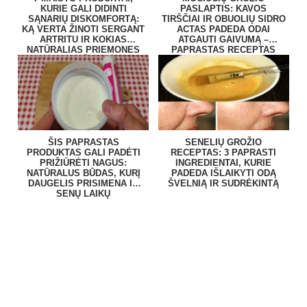
KURIE GALI DIDINTI
PASLAPTIS: KAVOS
SĄNARIŲ DISKOMFORTĄ:
TIRŠČIAI IR OBUOLIŲ SIDRO
KĄ VERTA ŽINOTI SERGANT
ACTAS PADEDA ODAI
ARTRITU IR KOKIAS
ATGAUTI GAIVUMĄ –
NATŪRALIAS PRIEMONES
PAPRASTAS RECEPTAS
RENKASI ŽMONĖS?
NAMUOSE
ŠIS PAPRASTAS
SENELIŲ GROŽIO
PRODUKTAS GALI PADĖTI
RECEPTAS: 3 PAPRASTI
PRIŽIŪRĖTI NAGUS:
INGREDIENTAI, KURIE
NATŪRALUS BŪDAS, KURĮ
PADEDA IŠLAIKYTI ODĄ
DAUGELIS PRISIMENA IŠ
ŠVELNIĄ IR SUDRĖKINTĄ
SENŲ LAIKŲ