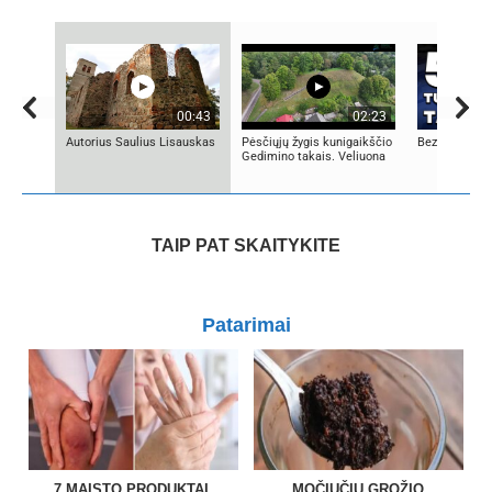
00:43
02:23
Autorius Saulius Lisauskas
Pėsčiųjų žygis kunigaikščio
Bezos secret
Gedimino takais. Veliuona
TAIP PAT SKAITYKITE
Patarimai
7 MAISTO PRODUKTAI,
MOČIUČIŲ GROŽIO