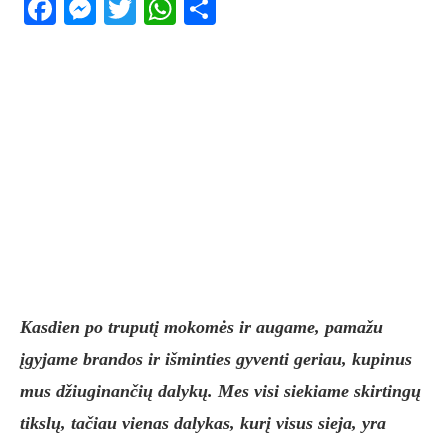
Facebook
Messenger
Twitter
WhatsApp
Share
Kasdien po truputį mokomės ir augame, pamažu
įgyjame brandos ir išminties gyventi geriau, kupinus
mus džiuginančių dalykų. Mes visi siekiame skirtingų
tikslų, tačiau vienas dalykas, kurį visus sieja, yra