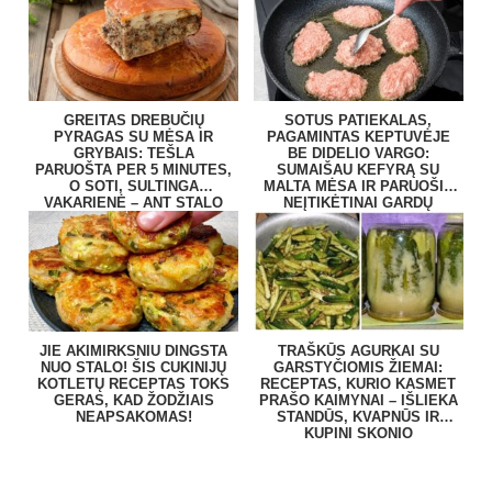
GREITAS DREBUČIŲ
SOTUS PATIEKALAS,
PYRAGAS SU MĖSA IR
PAGAMINTAS KEPTUVĖJE
GRYBAIS: TEŠLA
BE DIDELIO VARGO:
PARUOŠTA PER 5 MINUTES,
SUMAIŠAU KEFYRĄ SU
O SOTI, SULTINGA
MALTA MĖSA IR PARUOŠIU
VAKARIENĖ – ANT STALO
NEĮTIKĖTINAI GARDŲ
BE VARGO
PATIEKALĄ
JIE AKIMIRKSNIU DINGSTA
TRAŠKŪS AGURKAI SU
NUO STALO! ŠIS CUKINIJŲ
GARSTYČIOMIS ŽIEMAI:
KOTLETŲ RECEPTAS TOKS
RECEPTAS, KURIO KASMET
GERAS, KAD ŽODŽIAIS
PRAŠO KAIMYNAI – IŠLIEKA
NEAPSAKOMAS!
STANDŪS, KVAPNŪS IR
KUPINI SKONIO