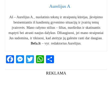
Aurelijus A
Aš – Aurelijus A., nuolatinis tekstų ir straipsnių kūrėjas, įkvėpimo
besisemiantis iš kasdienių gyvenimo situacijų ir įvairių temų
įvairovės. Mano rašymo stilius – šiltas, nuoširdus ir skatinantis
mąstyti bei atrasti naujus dalykus. Džiaugiuosi, jei mano straipsniai
Jus sudomina, ir tikiuosi, kad ateityje jų galėsite rasti dar daugiau.
Befa.lt
– vyr. redaktorius Aurelijus.
Facebook
Messenger
Twitter
WhatsApp
Share
REKLAMA