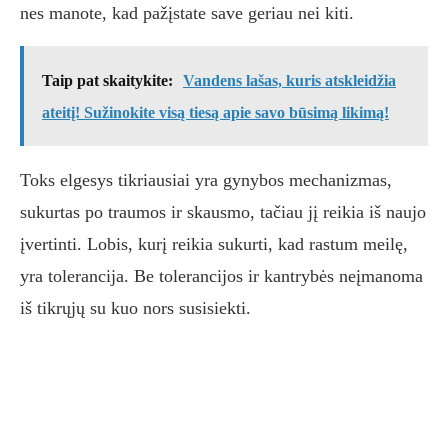
nes manote, kad pažįstate save geriau nei kiti.
Taip pat skaitykite:
Vandens lašas, kuris atskleidžia
ateitį! Sužinokite visą tiesą apie savo būsimą likimą!
Toks elgesys tikriausiai yra gynybos mechanizmas,
sukurtas po traumos ir skausmo, tačiau jį reikia iš naujo
įvertinti. Lobis, kurį reikia sukurti, kad rastum meilę,
yra tolerancija. Be tolerancijos ir kantrybės neįmanoma
iš tikrųjų su kuo nors susisiekti.