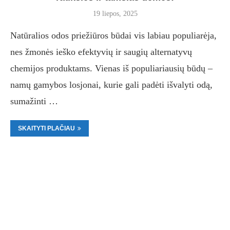
19 liepos, 2025
Natūralios odos priežiūros būdai vis labiau populiarėja,
nes žmonės ieško efektyvių ir saugių alternatyvų
chemijos produktams. Vienas iš populiariausių būdų –
namų gamybos losjonai, kurie gali padėti išvalyti odą,
sumažinti …
SKAITYTI PLAČIAU