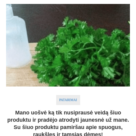
PATARIMAI
Mano uošvė ką tik nusiprausė veidą šiuo
produktu ir pradėjo atrodyti jaunesnė už mane.
Su šiuo produktu pamiršau apie spuogus,
raukšles ir tamsias dėmes!