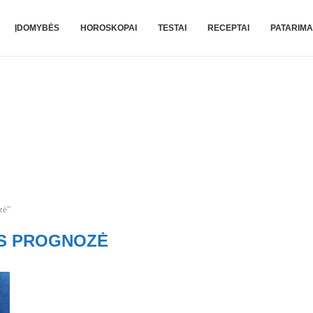
ĮDOMYBĖS
HOROSKOPAI
TESTAI
RECEPTAI
PATARIMA
zė"
ES PROGNOZĖ