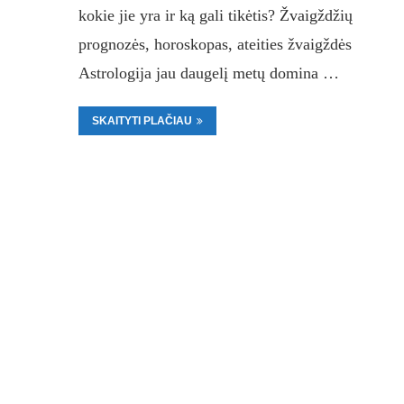
kokie jie yra ir ką gali tikėtis? Žvaigždžių
prognozės, horoskopas, ateities žvaigždės
Astrologija jau daugelį metų domina …
SKAITYTI PLAČIAU