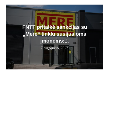
FNTT pritaikė sankcijas su
Česnak
Močiuč
Skania
100% 
„Mere“ tinklu susijusioms
vie
pr
jį g
įmonėms:...
7 rugpjūčio, 2026