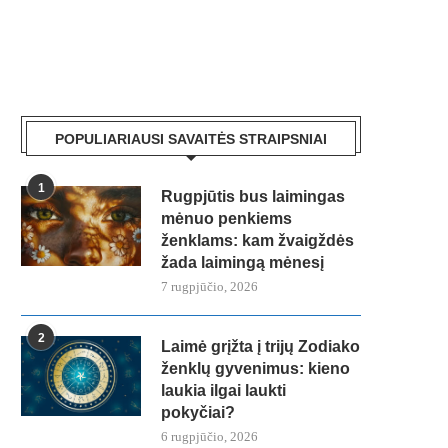
POPULIARIAUSI SAVAITĖS STRAIPSNIAI
1
Rugpjūtis bus laimingas
mėnuo penkiems
ženklams: kam žvaigždės
žada laimingą mėnesį
7 rugpjūčio, 2026
2
Laimė grįžta į trijų Zodiako
ženklų gyvenimus: kieno
laukia ilgai laukti
pokyčiai?
6 rugpjūčio, 2026