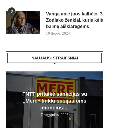
3
Vanga apie juos kalbėjo: 3
Zodiako ženklai, kurie kėlė
baimę aiškiaregėms
10 liepos, 2024
NAUJAUSI STRAIPSNIAI
FNTT pritaikė sankcijas su
Česnak
Močiuč
Skania
100% 
„Mere“ tinklu susijusioms
vie
pr
jį g
įmonėms:...
7 rugpjūčio, 2026