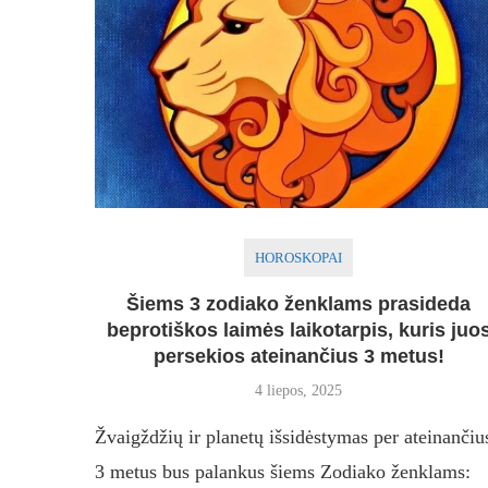
HOROSKOPAI
Šiems 3 zodiako ženklams prasideda
beprotiškos laimės laikotarpis, kuris juo
persekios ateinančius 3 metus!
4 liepos, 2025
Žvaigždžių ir planetų išsidėstymas per ateinančiu
3 metus bus palankus šiems Zodiako ženklams: