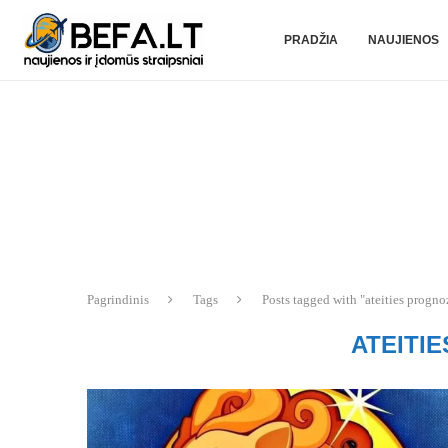
PRADŽIA
NAUJIENOS
Pagrindinis
Tags
Posts tagged with "ateities progno
ATEITI