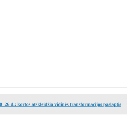
26 d.: kortos atskleidžia vidinės transformacijos paslaptis