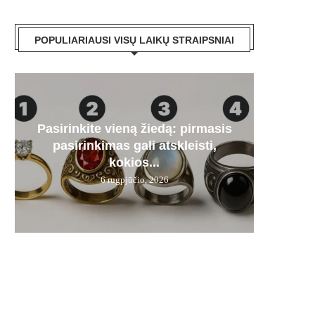
POPULIARIAUSI VISŲ LAIKŲ STRAIPSNIAI
Pasirinkite vieną žiedą: pirmasis
Paa
„Mer
Artėj
Audr
pasirinkimas gali atskleisti,
dyze
stipru
kas
į
kokios...
6 rugpjūčio, 2026