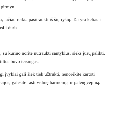
i pirmyn.
, tačiau reikia pasitraukti iš šių ryšių. Tai yra kelias į
i į duris.
su kuriuo norite nutraukti santykius, sieks jūsų palikti.
iltus buvo teisingas.
įvykiai gali šiek tiek užtrukti, nenorėkite kartoti
uacijos, galėsite rasti vidinę harmoniją ir palengvėjimą.