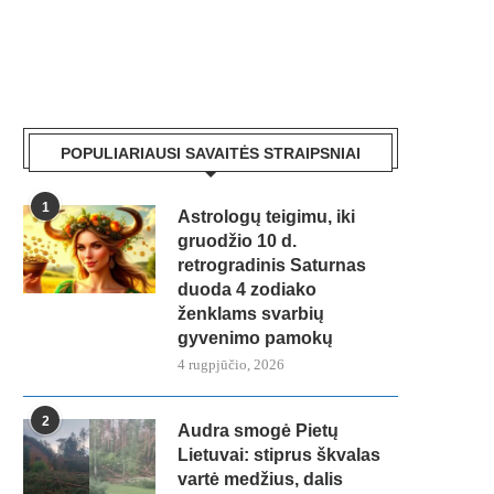
POPULIARIAUSI SAVAITĖS STRAIPSNIAI
1
Astrologų teigimu, iki
gruodžio 10 d.
retrogradinis Saturnas
duoda 4 zodiako
ženklams svarbių
gyvenimo pamokų
4 rugpjūčio, 2026
2
Audra smogė Pietų
Lietuvai: stiprus škvalas
vartė medžius, dalis