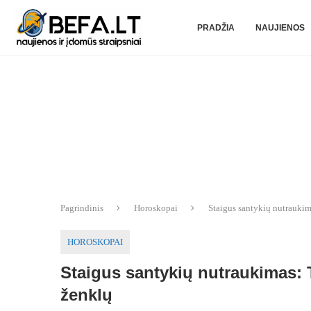
PRADŽIA
NAUJIENOS
Pagrindinis
Horoskopai
Staigus santykių nutraukim
HOROSKOPAI
Staigus santykių nutraukimas: T
ženklų