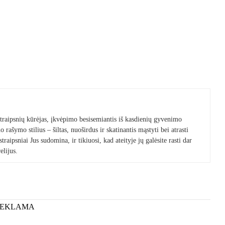
 straipsnių kūrėjas, įkvėpimo besisemiantis iš kasdienių gyvenimo
 rašymo stilius – šiltas, nuoširdus ir skatinantis mąstyti bei atrasti
raipsniai Jus sudomina, ir tikiuosi, kad ateityje jų galėsite rasti dar
elijus.
REKLAMA