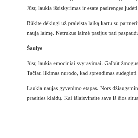
Jūsų laukia išsiskyrimas ir esate pasirengęs judėt
Būkite dėkingi už praleistą laiką kartu su partneriu
naują laimę. Netrukus laimė pasijus pati paspaudus
Šaulys
Jūsų laukia emociniai svyravimai. Galbūt žmogus, 
Tačiau likimas nurodo, kad sprendimas sudeginti t
Laukia naujas gyvenimo etapas. Nors džiaugsmingi 
praeities klaidų. Kai išlaisvinsite save iš šios sit