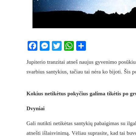
Facebook
Messenger
Twitter
WhatsApp
Share
Jupiterio tranzitai atneš naujus gyvenimo posūkius
svarbius santykius, tačiau tai nėra ko bijoti. Šis 
Kokius netikėtus pokyčius galima tikėtis po gr
Dvyniai
Gali nutikti netikėtas santykių pabaigimas su ilg
atnešti išlaisvinimą. Vėliau suprasite, kad tai bu