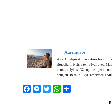
Aurelijus A
Aš – Aurelijus A., nuolatinis tekstų ir
situacijų ir įvairių temų įvairovės. Mano
naujus dalykus. Džiaugiuosi, jei mano st
daugiau.
Befa.lt
– vyr. redaktorius Aur
Facebook
Messenger
Twitter
WhatsApp
Share