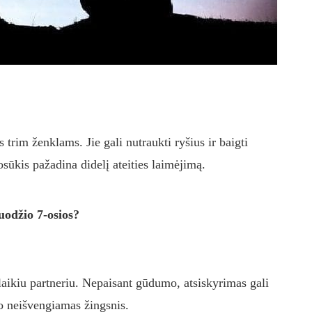
 trim ženklams. Jie gali nutraukti ryšius ir baigti
posūkis pažadina didelį ateities laimėjimą.
uodžio 7-osios?
alaikiu partneriu. Nepaisant gūdumo, atsiskyrimas gali
vo neišvengiamas žingsnis.