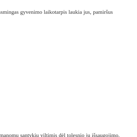
prasmingas gyvenimo laikotarpis laukia jus, pamiršus
įmanomų santykių viltimis dėl tolesnio jų išsaugojimo.