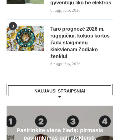
gyventojų liko be elektros
6 rugpjūčio, 2026
3
Taro prognozė 2026 m.
rugpjūčiui: kokios kortos
žada staigmenų
kiekvienam Zodiako
ženklui
6 rugpjūčio, 2026
NAUJAUSI STRAIPSNIAI
Pasirinkite vieną žiedą: pirmasis
Paa
„Mer
Artėj
Audr
pasirinkimas gali atskleisti,
dyze