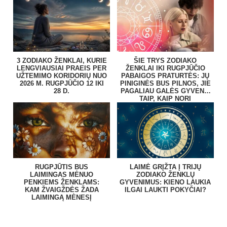
3 ZODIAKO ŽENKLAI, KURIE
ŠIE TRYS ZODIAKO
LENGVIAUSIAI PRAEIS PER
ŽENKLAI IKI RUGPJŪČIO
UŽTEMIMO KORIDORIŲ NUO
PABAIGOS PRATURTĖS: JŲ
2026 M. RUGPJŪČIO 12 IKI
PINIGINĖS BUS PILNOS, JIE
28 D.
PAGALIAU GALĖS GYVENTI
TAIP, KAIP NORI
RUGPJŪTIS BUS
LAIMĖ GRĮŽTA Į TRIJŲ
LAIMINGAS MĖNUO
ZODIAKO ŽENKLŲ
PENKIEMS ŽENKLAMS:
GYVENIMUS: KIENO LAUKIA
KAM ŽVAIGŽDĖS ŽADA
ILGAI LAUKTI POKYČIAI?
LAIMINGĄ MĖNESĮ