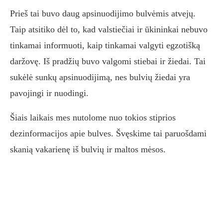
Prieš tai buvo daug apsinuodijimo bulvėmis atvejų.
Taip atsitiko dėl to, kad valstiečiai ir ūkininkai nebuvo
tinkamai informuoti, kaip tinkamai valgyti egzotišką
daržovę. Iš pradžių buvo valgomi stiebai ir žiedai. Tai
sukėlė sunkų apsinuodijimą, nes bulvių žiedai yra
pavojingi ir nuodingi.
Šiais laikais mes nutolome nuo tokios stiprios
dezinformacijos apie bulves. Švęskime tai paruošdami
skanią vakarienę iš bulvių ir maltos mėsos.