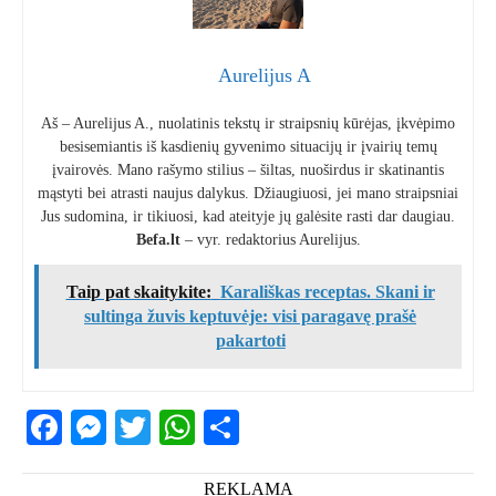
Aurelijus A
Aš – Aurelijus A., nuolatinis tekstų ir straipsnių kūrėjas, įkvėpimo
besisemiantis iš kasdienių gyvenimo situacijų ir įvairių temų
įvairovės. Mano rašymo stilius – šiltas, nuoširdus ir skatinantis
mąstyti bei atrasti naujus dalykus. Džiaugiuosi, jei mano straipsniai
Jus sudomina, ir tikiuosi, kad ateityje jų galėsite rasti dar daugiau.
Befa.lt
– vyr. redaktorius Aurelijus.
Taip pat skaitykite:
Karališkas receptas. Skani ir
sultinga žuvis keptuvėje: visi paragavę prašė
pakartoti
Facebook
Messenger
Twitter
WhatsApp
Share
REKLAMA