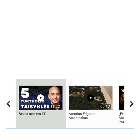
11:22
00:17
Bezos secrets LT
Autorius Edgaras
„ELEKTROS D
Mascinskas
MASINĖ 1910
PSICHOZĖ