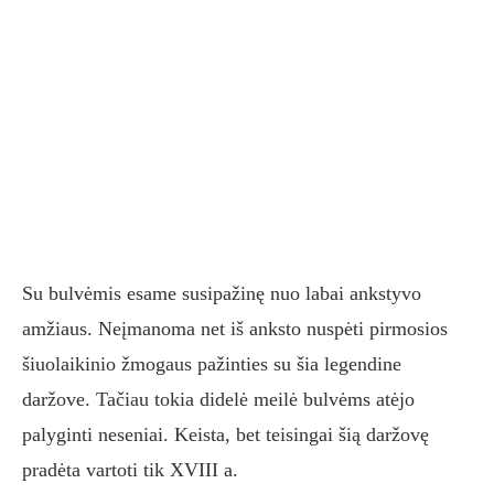
Su bulvėmis esame susipažinę nuo labai ankstyvo
amžiaus. Neįmanoma net iš anksto nuspėti pirmosios
šiuolaikinio žmogaus pažinties su šia legendine
daržove. Tačiau tokia didelė meilė bulvėms atėjo
palyginti neseniai. Keista, bet teisingai šią daržovę
pradėta vartoti tik XVIII a.