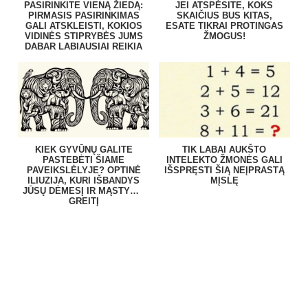
PASIRINKITE VIENĄ ŽIEDĄ:
JEI ATSPĖSITE, KOKS
PIRMASIS PASIRINKIMAS
SKAIČIUS BUS KITAS,
GALI ATSKLEISTI, KOKIOS
ESATE TIKRAI PROTINGAS
VIDINĖS STIPRYBĖS JUMS
ŽMOGUS!
DABAR LABIAUSIAI REIKIA
KIEK GYVŪNŲ GALITE
TIK LABAI AUKŠTO
PASTEBĖTI ŠIAME
INTELEKTO ŽMONĖS GALI
PAVEIKSLĖLYJE? OPTINĖ
IŠSPRĘSTI ŠIĄ NEĮPRASTĄ
ILIUZIJA, KURI IŠBANDYS
MĮSLĘ
JŪSŲ DĖMESĮ IR MĄSTYMO
GREITĮ