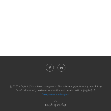
@2026 - befa.lt | Visos teisės saugomos. Norėdami kopijuoti turinį arba kitaip
bendradarbiauti, prašome susisiekti elektroniniu paštu info@befa.lt
Straipsniai ir idomybes
GRĮŽTI Į VIRŠŲ