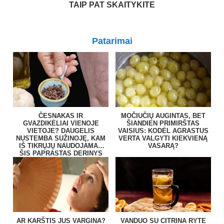
TAIP PAT SKAITYKITE
Patarimai
ČESNAKAS IR
MOČIUČIŲ AUGINTAS, BET
GVAZDIKĖLIAI VIENOJE
ŠIANDIEN PRIMIRŠTAS
VIETOJE? DAUGELIS
VAISIUS: KODĖL AGRASTUS
NUSTEMBA SUŽINOJĘ, KAM
VERTA VALGYTI KIEKVIENĄ
IŠ TIKRŲJŲ NAUDOJAMAS
VASARĄ?
ŠIS PAPRASTAS DERINYS
AR KARŠTIS JUS VARGINA?
VANDUO SU CITRINA RYTE