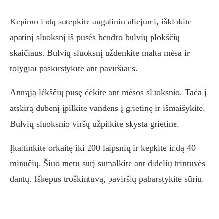
Kepimo indą sutepkite augaliniu aliejumi, išklokite
apatinį sluoksnį iš pusės bendro bulvių plokščių
skaičiaus. Bulvių sluoksnį uždenkite malta mėsa ir
tolygiai paskirstykite ant paviršiaus.
Antrąją lėkščių pusę dėkite ant mėsos sluoksnio. Tada į
atskirą dubenį įpilkite vandens į grietinę ir išmaišykite.
Bulvių sluoksnio viršų užpilkite skysta grietine.
Įkaitinkite orkaitę iki 200 laipsnių ir kepkite indą 40
minučių. Šiuo metu sūrį sumalkite ant didelių trintuvės
dantų. Iškepus troškintuvą, paviršių pabarstykite sūriu.