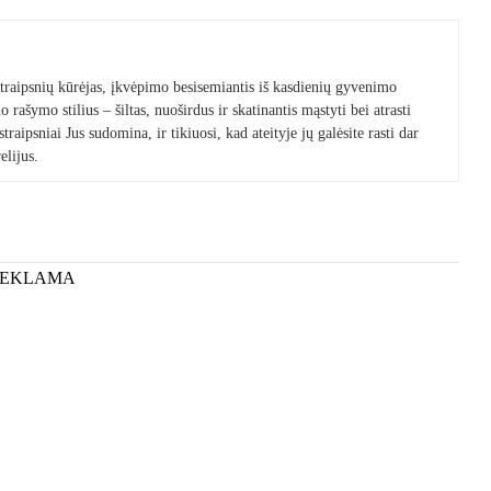
 straipsnių kūrėjas, įkvėpimo besisemiantis iš kasdienių gyvenimo
 rašymo stilius – šiltas, nuoširdus ir skatinantis mąstyti bei atrasti
raipsniai Jus sudomina, ir tikiuosi, kad ateityje jų galėsite rasti dar
elijus.
REKLAMA