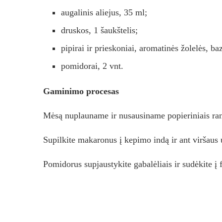
augalinis aliejus, 35 ml;
druskos, 1 šaukštelis;
pipirai ir prieskoniai, aromatinės žolelės, baz
pomidorai, 2 vnt.
Gaminimo procesas
Mėsą nuplauname ir nusausiname popieriniais rank
Supilkite makaronus į kepimo indą ir ant viršaus
Pomidorus supjaustykite gabalėliais ir sudėkite į 