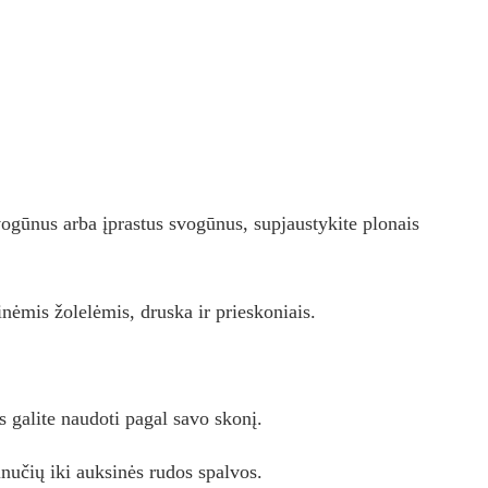
vogūnus arba įprastus svogūnus, supjaustykite plonais
inėmis žolelėmis, druska ir prieskoniais.
os galite naudoti pagal savo skonį.
nučių iki auksinės rudos spalvos.