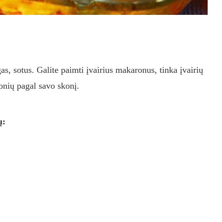
gas, sotus. Galite paimti įvairius makaronus, tinka įvairių
konių pagal savo skonį.
ų: