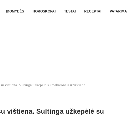
ĮDOMYBĖS
HOROSKOPAI
TESTAI
RECEPTAI
PATARIMA
u vištiena. Sultinga užkepėlė su makaronais ir vištiena
 vištiena. Sultinga užkepėlė su