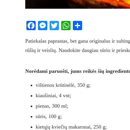
Facebook
Messenger
Twitter
WhatsApp
Share
Patiekalas paprastas, bet gana originalus ir sultin
rūšių ir veislių. Naudokite daugiau sūrio ir pries
Norėdami paruošti, jums reikės šių ingredient
vištienos krūtinėlė, 350 g;
kiaušiniai, 4 vnt;
pienas, 300 ml;
sūris, 100 g;
kietųjų kviečių makaronai, 250 g;