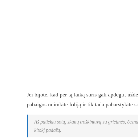
Jei bijote, kad per tą laiką sūris gali apdegti, už
pabaigos nuimkite foliją ir tik tada pabarstykite s
Aš patiekiu sotų, skanų troškintuvą su grietinės, česn
kitokį padažą.