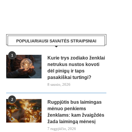
POPULIARIAUSI SAVAITĖS STRAIPSNIAI
1
Kurie trys zodiako ženklai
netrukus nustos kovoti
dėl pinigų ir taps
pasakiškai turtingi?
8 sausio, 2026
2
Rugpjūtis bus laimingas
mėnuo penkiems
ženklams: kam žvaigždės
žada laimingą mėnesį
7 rugpjūčio, 2026