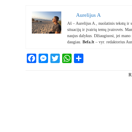
Aurelijus A
Aš – Aurelijus A., nuolatinis tekstų ir
situacijų ir įvairių temų įvairovės. Mano
naujus dalykus. Džiaugiuosi, jei mano st
daugiau.
Befa.lt
– vyr. redaktorius Aur
Facebook
Messenger
Twitter
WhatsApp
Share