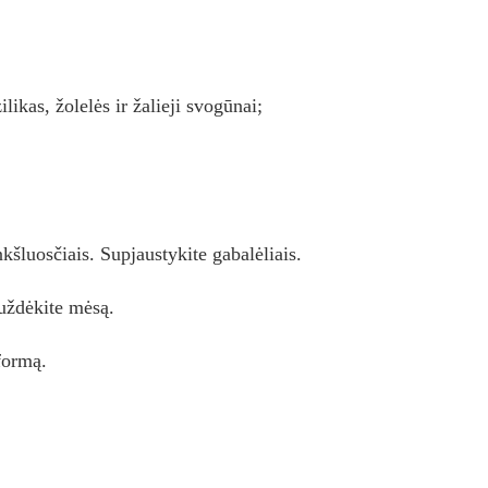
ilikas, žolelės ir žalieji svogūnai;
šluosčiais. Supjaustykite gabalėliais.
 uždėkite mėsą.
formą.