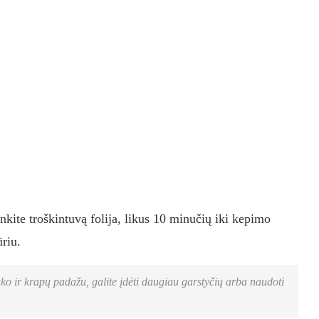
denkite troškintuvą folija, likus 10 minučių iki kepimo
ūriu.
ako ir krapų padažu, galite įdėti daugiau garstyčių arba naudoti