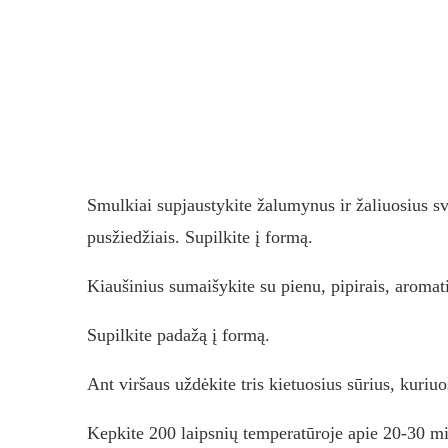
Smulkiai supjaustykite žalumynus ir žaliuosius s
pusžiedžiais. Supilkite į formą.
Kiaušinius sumaišykite su pienu, pipirais, aromat
Supilkite padažą į formą.
Ant viršaus uždėkite tris kietuosius sūrius, kuriu
Kepkite 200 laipsnių temperatūroje apie 20-30 mi