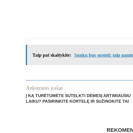
Taip pat skaitykite:
Sunku bus sustoti: taip gami
Ankstesnis įrašas
Į KĄ TURĖTUMĖTE SUTELKTI DĖMESĮ ARTIMIAUSIU
LAIKU? PASIRINKITE KORTELĘ IR SUŽINOKITE TAI
REKOMEN