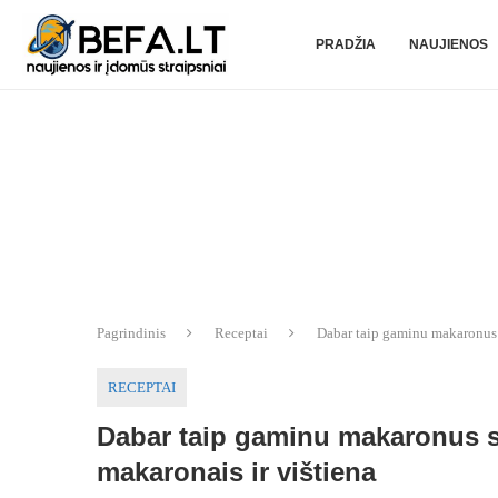
PRADŽIA
NAUJIENOS
Pagrindinis
Receptai
Dabar taip gaminu makaronus s
RECEPTAI
Dabar taip gaminu makaronus su
makaronais ir vištiena