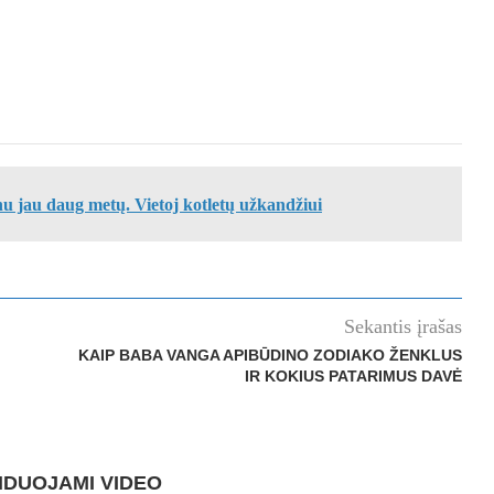
nu jau daug metų. Vietoj kotletų užkandžiui
Sekantis įrašas
KAIP BABA VANGA APIBŪDINO ZODIAKO ŽENKLUS
IR KOKIUS PATARIMUS DAVĖ
DUOJAMI VIDEO