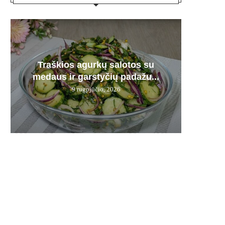
Plau
Traškios agurkų salotos su
Kepenė
Karmi
Bra
Derm
medaus ir garstyčių padažu...
pamir
12 d.
– n
9 rugpjūčio, 2026