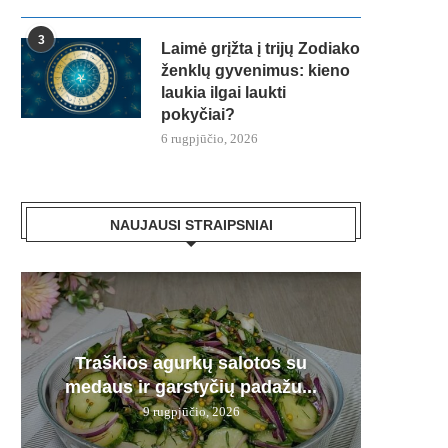
3
Laimė grįžta į trijų Zodiako
ženklų gyvenimus: kieno
laukia ilgai laukti
pokyčiai?
6 rugpjūčio, 2026
NAUJAUSI STRAIPSNIAI
Plau
Traškios agurkų salotos su
Kepenė
Karmi
Bra
Derm
medaus ir garstyčių padažu...
pamir
12 d.
– n
9 rugpjūčio, 2026