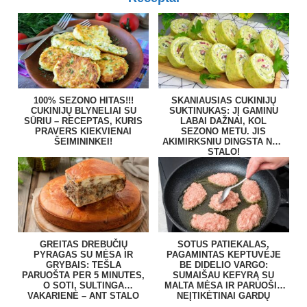
100% SEZONO HITAS!!!
SKANIAUSIAS CUKINIJŲ
CUKINIJŲ BLYNELIAI SU
SUKTINUKAS: JĮ GAMINU
SŪRIU – RECEPTAS, KURIS
LABAI DAŽNAI, KOL
PRAVERS KIEKVIENAI
SEZONO METU. JIS
ŠEIMININKEI!
AKIMIRKSNIU DINGSTA NUO
STALO!
GREITAS DREBUČIŲ
SOTUS PATIEKALAS,
PYRAGAS SU MĖSA IR
PAGAMINTAS KEPTUVĖJE
GRYBAIS: TEŠLA
BE DIDELIO VARGO:
PARUOŠTA PER 5 MINUTES,
SUMAIŠAU KEFYRĄ SU
O SOTI, SULTINGA
MALTA MĖSA IR PARUOŠIU
VAKARIENĖ – ANT STALO
NEĮTIKĖTINAI GARDŲ
BE VARGO
PATIEKALĄ