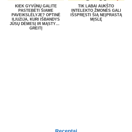
KIEK GYVŪNŲ GALITE
TIK LABAI AUKŠTO
PASTEBĖTI ŠIAME
INTELEKTO ŽMONĖS GALI
PAVEIKSLĖLYJE? OPTINĖ
IŠSPRĘSTI ŠIĄ NEĮPRASTĄ
ILIUZIJA, KURI IŠBANDYS
MĮSLĘ
JŪSŲ DĖMESĮ IR MĄSTYMO
GREITĮ
Receptai