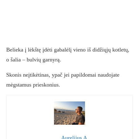
Belieka į lėkštę įdėti gabalėlį vieno iš didžiųjų kotletų,
o šalia – bulvių garnyrą.
Skonis neįtikėtinas, ypač jei papildomai naudojate
mėgstamus prieskonius.
Aurelijus A