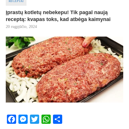
RECEPTAI
Įprastų kotletų nebekepu! Tik pagal naują
receptą: kvapas toks, kad atbėga kaimynai
20 rugpjūčio, 2024
Facebook
Messenger
Twitter
WhatsApp
Share