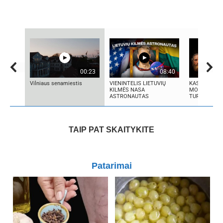
00:23
08:40
Vilniaus senamiestis
VIENINTELIS LIETUVIŲ
KAS IŠRADO 
KILMĖS NASA
MOKSLININKA
ASTRONAUTAS
TURIME BŪTI
TAIP PAT SKAITYKITE
Patarimai