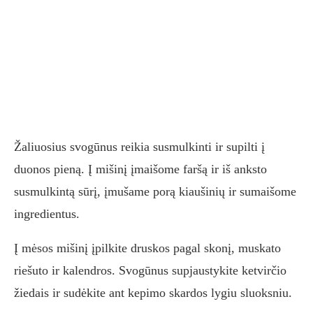
Žaliuosius svogūnus reikia susmulkinti ir supilti į
duonos pieną. Į mišinį įmaišome faršą ir iš anksto
susmulkintą sūrį, įmušame porą kiaušinių ir sumaišome
ingredientus.
Į mėsos mišinį įpilkite druskos pagal skonį, muskato
riešuto ir kalendros. Svogūnus supjaustykite ketvirčio
žiedais ir sudėkite ant kepimo skardos lygiu sluoksniu.