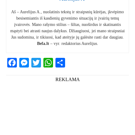
Aš – Aurelijus A., nuolatinis tekstų ir straipsnių kūrėjas, įkvėpimo
besisemiantis iš kasdienių gyvenimo situacijų ir įvairių temų
įvairovės. Mano rašymo stilius – šiltas, nuoširdus ir skatinantis
mąstyti bei atrasti naujus dalykus. Džiaugiuosi, jei mano straipsniai
Jus sudomina, ir tikiuosi, kad ateityje jų galėsite rasti dar daugiau.
Befa.lt
– vyr. redaktorius Aurelijus.
Facebook
Messenger
Twitter
WhatsApp
Share
REKLAMA