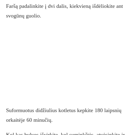
Faršą padalinkite į dvi dalis, kiekvieną išdėliokite ant
svogūnų guolio.
Suformuotus didžiulius kotletus kepkite 180 laipsnių
orkaitėje 60 minučių.
Kol kas bulves išvirkite, kol suminkštės, atvėsinkite ir