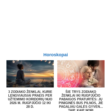
Horoskopai
3 ZODIAKO ŽENKLAI, KURIE
ŠIE TRYS ZODIAKO
LENGVIAUSIAI PRAEIS PER
ŽENKLAI IKI RUGPJŪČIO
UŽTEMIMO KORIDORIŲ NUO
PABAIGOS PRATURTĖS: JŲ
2026 M. RUGPJŪČIO 12 IKI
PINIGINĖS BUS PILNOS, JIE
28 D.
PAGALIAU GALĖS GYVENTI
TAIP, KAIP NORI