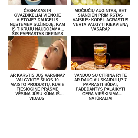
ČESNAKAS IR
MOČIUČIŲ AUGINTAS, BET
GVAZDIKĖLIAI VIENOJE
ŠIANDIEN PRIMIRŠTAS
VIETOJE? DAUGELIS
VAISIUS: KODĖL AGRASTUS
NUSTEMBA SUŽINOJĘ, KAM
VERTA VALGYTI KIEKVIENĄ
IŠ TIKRŲJŲ NAUDOJAMAS
VASARĄ?
ŠIS PAPRASTAS DERINYS
AR KARŠTIS JUS VARGINA?
VANDUO SU CITRINA RYTE
VALGYKITE ŠIUOS 10
AR DAUGIAU SKAIDULŲ? 7
MAISTO PRODUKTŲ, KURIE
PAPRASTI BŪDAI,
TIESIOGINE PRASME
PADEDANTYS PALAIKYTI
VĖSINA JŪSŲ KŪNĄ IŠ
GERĄ VIRŠKINIMĄ
VIDAUS!
NATŪRALIAI