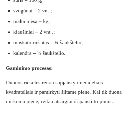
sūris – 100 g;
svogūnai – 2 vnt.;
malta mėsa – kg;
kiaušiniai – 2 vnt .;
muskato riešutas – ¼ šaukštelio;
kalendra – ½ šaukštelio.
Gaminimo procesas:
Duonos riekeles reikia supjaustyti nedideliais
kvadratėliais ir pamirkyti šiltame piene. Kai tik duona
mirkoma piene, reikia atsargiai išspausti trupinius.