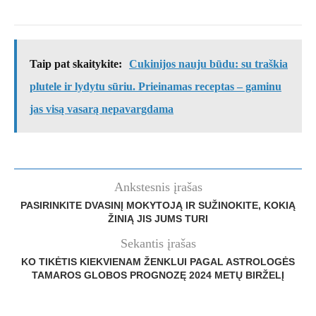
Taip pat skaitykite:
Cukinijos nauju būdu: su traškia
plutele ir lydytu sūriu. Prieinamas receptas – gaminu
jas visą vasarą nepavargdama
Ankstesnis įrašas
PASIRINKITE DVASINĮ MOKYTOJĄ IR SUŽINOKITE, KOKIĄ
ŽINIĄ JIS JUMS TURI
Sekantis įrašas
KO TIKĖTIS KIEKVIENAM ŽENKLUI PAGAL ASTROLOGĖS
TAMAROS GLOBOS PROGNOZĘ 2024 METŲ BIRŽELĮ