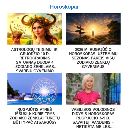
Horoskopai
ASTROLOGŲ TEIGIMU, IKI
2026 M. RUGPJŪČIO
GRUODŽIO 10 D.
HOROSKOPAS: UŽTEMIMŲ
RETROGRADINIS
SEZONAS PAKEIS VISŲ
SATURNAS DUODA 4
ZODIAKO ŽENKLŲ
ZODIAKO ŽENKLAMS
GYVENIMUS
SVARBIŲ GYVENIMO
PAMOKŲ
RUGPJŪTIS ATNEŠ
VASILISOS VOLODINOS
IŠŠŪKIŲ: KURIE TRYS
DIDYSIS HOROSKOPAS
ZODIAKO ŽENKLAI TURĖTŲ
RUGPJŪČIO 3–9 D.
BŪTI YPAČ ATSARGŪS?
SAVAITEI: VANDENIS –
NETIKĖTA MEILĖS