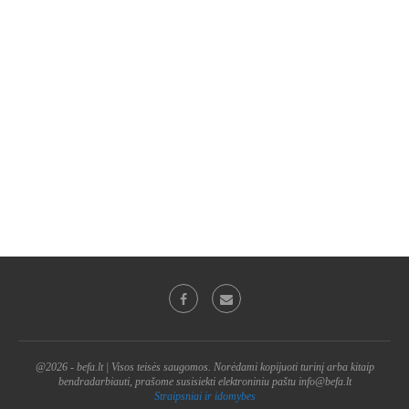
@2026 - befa.lt | Visos teisės saugomos. Norėdami kopijuoti turinį arba kitaip
bendradarbiauti, prašome susisiekti elektroniniu paštu info@befa.lt
Straipsniai ir idomybes