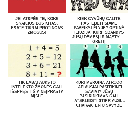
JEI ATSPĖSITE, KOKS
KIEK GYVŪNŲ GALITE
SKAIČIUS BUS KITAS,
PASTEBĖTI ŠIAME
ESATE TIKRAI PROTINGAS
PAVEIKSLĖLYJE? OPTINĖ
ŽMOGUS!
ILIUZIJA, KURI IŠBANDYS
JŪSŲ DĖMESĮ IR MĄSTYMO
GREITĮ
TIK LABAI AUKŠTO
KURI MERGINA ATRODO
INTELEKTO ŽMONĖS GALI
LABIAUSIAI PASITIKINTI
IŠSPRĘSTI ŠIĄ NEĮPRASTĄ
SAVIMI? JŪSŲ
MĮSLĘ
PASIRINKIMAS GALI
ATSKLEISTI STIPRIAUSIĄ
CHARAKTERIO SAVYBĘ