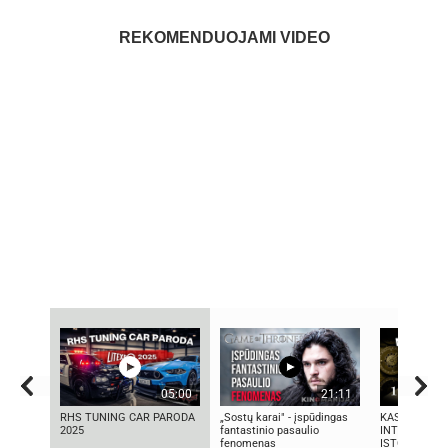
REKOMENDUOJAMI VIDEO
05:00
21:11
RHS TUNING CAR PARODA
„Sostų karai" - įspūdingas
KAS SUKŪRĖ 
2025
fantastinio pasaulio
INTELEKTĄ? 
fenomenas
ISTORIJA IR 