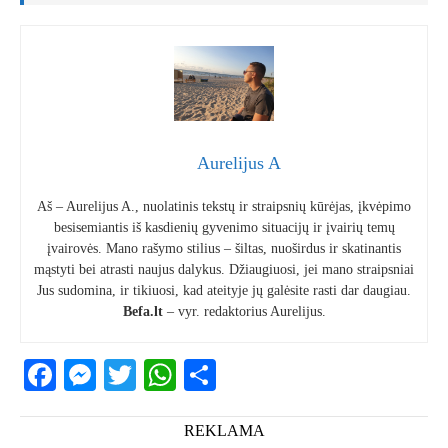
Aurelijus A
Aš – Aurelijus A., nuolatinis tekstų ir straipsnių kūrėjas, įkvėpimo
besisemiantis iš kasdienių gyvenimo situacijų ir įvairių temų
įvairovės. Mano rašymo stilius – šiltas, nuoširdus ir skatinantis
mąstyti bei atrasti naujus dalykus. Džiaugiuosi, jei mano straipsniai
Jus sudomina, ir tikiuosi, kad ateityje jų galėsite rasti dar daugiau.
Befa.lt
– vyr. redaktorius Aurelijus.
Facebook
Messenger
Twitter
WhatsApp
Share
REKLAMA