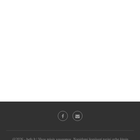
@2026 - befa.lt | Visos teisės saugomos. Norėdami kopijuoti turinį arba kitaip