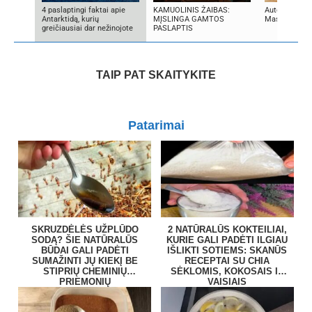
4 paslaptingi faktai apie
KAMUOLINIS ŽAIBAS:
Autorius Edg
Antarktidą, kurių
MĮSLINGA GAMTOS
Mascinskas
greičiausiai dar nežinojote
PASLAPTIS
TAIP PAT SKAITYKITE
Patarimai
SKRUZDĖLĖS UŽPLŪDO
2 NATŪRALŪS KOKTEILIAI,
SODĄ? ŠIE NATŪRALŪS
KURIE GALI PADĖTI ILGIAU
BŪDAI GALI PADĖTI
IŠLIKTI SOTIEMS: SKANŪS
SUMAŽINTI JŲ KIEKĮ BE
RECEPTAI SU CHIA
STIPRIŲ CHEMINIŲ
SĖKLOMIS, KOKOSAIS IR
PRIEMONIŲ
VAISIAIS