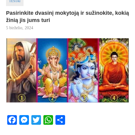
TESTAI
Pasirinkite dvasinį mokytoją ir sužinokite, kokią
žinią jis jums turi
5 birželio, 2024
Facebook
Messenger
Twitter
WhatsApp
Share