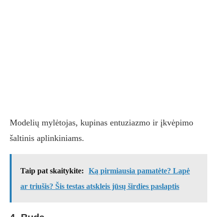
Modelių mylėtojas, kupinas entuziazmo ir įkvėpimo
šaltinis aplinkiniams.
Taip pat skaitykite:
Ką pirmiausia pamatėte? Lapė
ar triušis? Šis testas atskleis jūsų širdies paslaptis