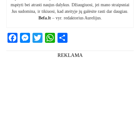
mąstyti bei atrasti naujus dalykus. Džiaugiuosi, jei mano straipsniai
Jus sudomina, ir tikiuosi, kad ateityje jų galėsite rasti dar daugiau.
Befa.lt
– vyr. redaktorius Aurelijus.
Facebook
Messenger
Twitter
WhatsApp
Share
REKLAMA