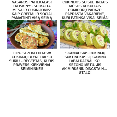
VASAROS PATIEKALAS!
CUKINIJOS SU SULTINGAIS
TROŠKINYS SU MALTA
MĖSOS KUKULIAIS
MĖSA IR CUKINIJOMIS:
POMIDORŲ PADAŽE:
KAIP GREITAI IR SOČIAI
PAPRASTA VAKARIENĖ,
PAMAITINTI VISĄ ŠEIMĄ
KURI PATINKA VISAI ŠEIMAI
100% SEZONO HITAS!!!
SKANIAUSIAS CUKINIJŲ
CUKINIJŲ BLYNELIAI SU
SUKTINUKAS: JĮ GAMINU
SŪRIU – RECEPTAS, KURIS
LABAI DAŽNAI, KOL
PRAVERS KIEKVIENAI
SEZONO METU. JIS
ŠEIMININKEI!
AKIMIRKSNIU DINGSTA NUO
STALO!