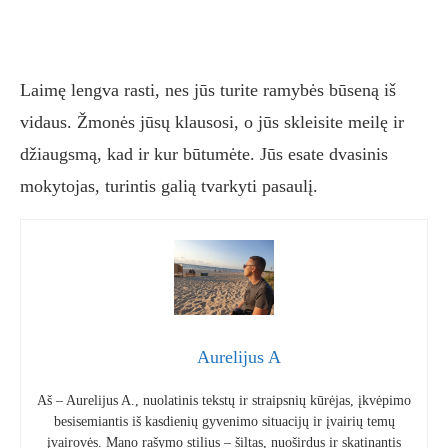
Laimę lengva rasti, nes jūs turite ramybės būseną iš
vidaus. Žmonės jūsų klausosi, o jūs skleisite meilę ir
džiaugsmą, kad ir kur būtumėte. Jūs esate dvasinis
mokytojas, turintis galią tvarkyti pasaulį.
Aurelijus A
Aš – Aurelijus A., nuolatinis tekstų ir straipsnių kūrėjas, įkvėpimo
besisemiantis iš kasdienių gyvenimo situacijų ir įvairių temų
įvairovės. Mano rašymo stilius – šiltas, nuoširdus ir skatinantis