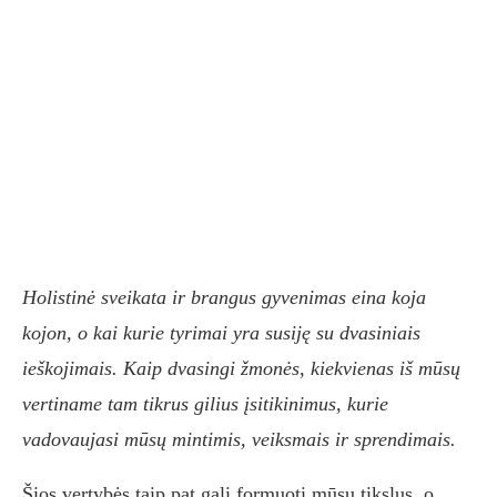
Holistinė sveikata ir brangus gyvenimas eina koja
kojon, o kai kurie tyrimai yra susiję su dvasiniais
ieškojimais. Kaip dvasingi žmonės, kiekvienas iš mūsų
vertiname tam tikrus gilius įsitikinimus, kurie
vadovaujasi mūsų mintimis, veiksmais ir sprendimais.
Šios vertybės taip pat gali formuoti mūsų tikslus, o