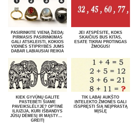
PASIRINKITE VIENĄ ŽIEDĄ:
JEI ATSPĖSITE, KOKS
PIRMASIS PASIRINKIMAS
SKAIČIUS BUS KITAS,
GALI ATSKLEISTI, KOKIOS
ESATE TIKRAI PROTINGAS
VIDINĖS STIPRYBĖS JUMS
ŽMOGUS!
DABAR LABIAUSIAI REIKIA
KIEK GYVŪNŲ GALITE
TIK LABAI AUKŠTO
PASTEBĖTI ŠIAME
INTELEKTO ŽMONĖS GALI
PAVEIKSLĖLYJE? OPTINĖ
IŠSPRĘSTI ŠIĄ NEĮPRASTĄ
ILIUZIJA, KURI IŠBANDYS
MĮSLĘ
JŪSŲ DĖMESĮ IR MĄSTYMO
GREITĮ