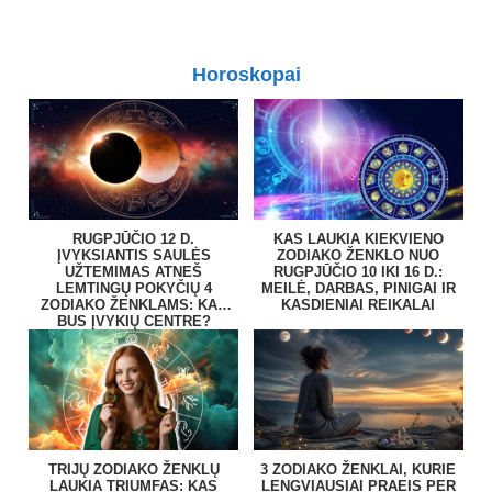
Horoskopai
RUGPJŪČIO 12 D.
KAS LAUKIA KIEKVIENO
ĮVYKSIANTIS SAULĖS
ZODIAKO ŽENKLO NUO
UŽTEMIMAS ATNEŠ
RUGPJŪČIO 10 IKI 16 D.:
LEMTINGŲ POKYČIŲ 4
MEILĖ, DARBAS, PINIGAI IR
ZODIAKO ŽENKLAMS: KAS
KASDIENIAI REIKALAI
BUS ĮVYKIŲ CENTRE?
TRIJŲ ZODIAKO ŽENKLŲ
3 ZODIAKO ŽENKLAI, KURIE
LAUKIA TRIUMFAS: KAS
LENGVIAUSIAI PRAEIS PER