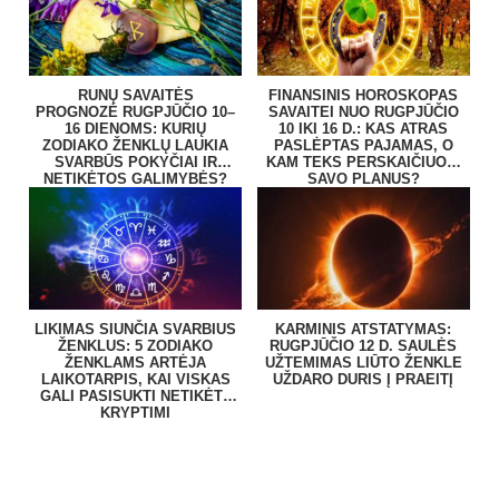
RUNŲ SAVAITĖS
FINANSINIS HOROSKOPAS
PROGNOZĖ RUGPJŪČIO 10–
SAVAITEI NUO RUGPJŪČIO
16 DIENOMS: KURIŲ
10 IKI 16 D.: KAS ATRAS
ZODIAKO ŽENKLŲ LAUKIA
PASLĖPTAS PAJAMAS, O
SVARBŪS POKYČIAI IR
KAM TEKS PERSKAIČIUOTI
NETIKĖTOS GALIMYBĖS?
SAVO PLANUS?
LIKIMAS SIUNČIA SVARBIUS
KARMINIS ATSTATYMAS:
ŽENKLUS: 5 ZODIAKO
RUGPJŪČIO 12 D. SAULĖS
ŽENKLAMS ARTĖJA
UŽTEMIMAS LIŪTO ŽENKLE
LAIKOTARPIS, KAI VISKAS
UŽDARO DURIS Į PRAEITĮ
GALI PASISUKTI NETIKĖTA
KRYPTIMI