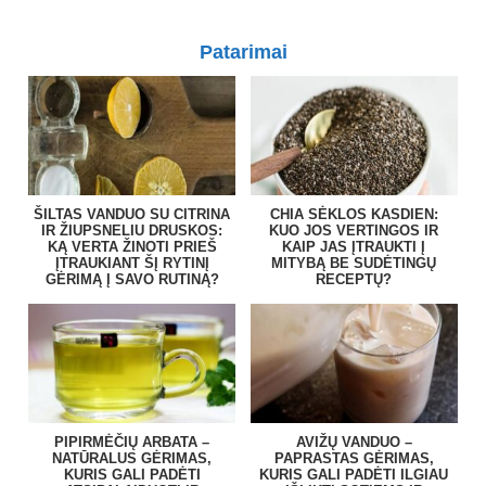
Patarimai
ŠILTAS VANDUO SU CITRINA
CHIA SĖKLOS KASDIEN:
IR ŽIUPSNELIU DRUSKOS:
KUO JOS VERTINGOS IR
KĄ VERTA ŽINOTI PRIEŠ
KAIP JAS ĮTRAUKTI Į
ĮTRAUKIANT ŠĮ RYTINĮ
MITYBĄ BE SUDĖTINGŲ
GĖRIMĄ Į SAVO RUTINĄ?
RECEPTŲ?
PIPIRMĖČIŲ ARBATA –
AVIŽŲ VANDUO –
NATŪRALUS GĖRIMAS,
PAPRASTAS GĖRIMAS,
KURIS GALI PADĖTI
KURIS GALI PADĖTI ILGIAU