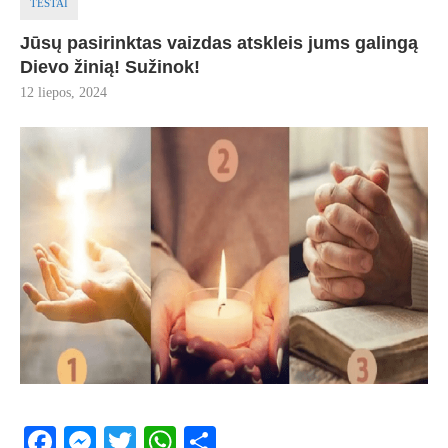
TESTAI
Jūsų pasirinktas vaizdas atskleis jums galingą
Dievo žinią! Sužinok!
12 liepos, 2024
Facebook
Messenger
Twitter
WhatsApp
Share