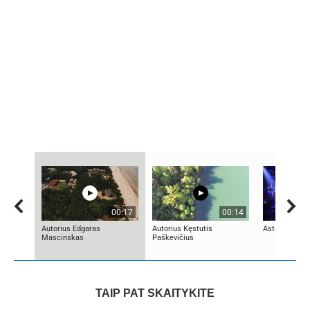
00:17
00:14
Autorius Edgaras
Autorius Kęstutis
Asta Pilypaitė
Mascinskas
Paškevičius
TAIP PAT SKAITYKITE