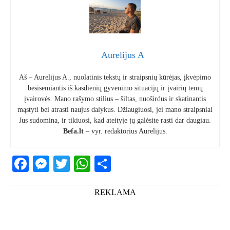
Aurelijus A
Aš – Aurelijus A., nuolatinis tekstų ir straipsnių kūrėjas, įkvėpimo
besisemiantis iš kasdienių gyvenimo situacijų ir įvairių temų
įvairovės. Mano rašymo stilius – šiltas, nuoširdus ir skatinantis
mąstyti bei atrasti naujus dalykus. Džiaugiuosi, jei mano straipsniai
Jus sudomina, ir tikiuosi, kad ateityje jų galėsite rasti dar daugiau.
Befa.lt
– vyr. redaktorius Aurelijus.
Facebook
Messenger
Twitter
WhatsApp
Share
REKLAMA