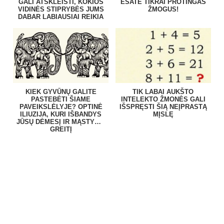
GALI ATSKLEISTI, KOKIOS
ESATE TIKRAI PROTINGAS
VIDINĖS STIPRYBĖS JUMS
ŽMOGUS!
DABAR LABIAUSIAI REIKIA
KIEK GYVŪNŲ GALITE
TIK LABAI AUKŠTO
PASTEBĖTI ŠIAME
INTELEKTO ŽMONĖS GALI
PAVEIKSLĖLYJE? OPTINĖ
IŠSPRĘSTI ŠIĄ NEĮPRASTĄ
ILIUZIJA, KURI IŠBANDYS
MĮSLĘ
JŪSŲ DĖMESĮ IR MĄSTYMO
GREITĮ