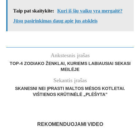
Taip pat skaitykite:
Kuri iš šių vaikų yra mergaitė?
Jūsų pasirinkimas daug apie jus atskleis
Ankstesnis įrašas
TOP-4 ZODIAKO ŽENKLAI, KURIEMS LABIAUSIAI SEKASI
MEILĖJE
Sekantis įrašas
SKANESNI NEI ĮPRASTI MALTOS MĖSOS KOTLETAI.
VIŠTIENOS KRŪTINĖLĖ „PLĖŠYTA”
REKOMENDUOJAMI VIDEO