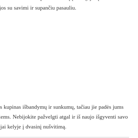
ijos su savimi ir supančiu pasauliu.
bus kupinas išbandymų ir sunkumų, tačiau jie padės jums
iems. Nebijokite pažvelgti atgal ir iš naujo išgyventi savo
jai kelyje į dvasinį nušvitimą.