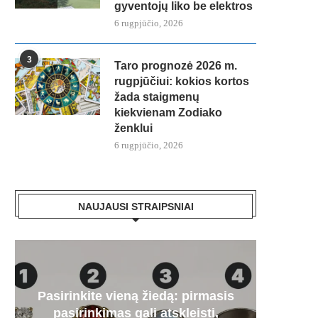
gyventojų liko be elektros
6 rugpjūčio, 2026
3
Taro prognozė 2026 m.
rugpjūčiui: kokios kortos
žada staigmenų
kiekvienam Zodiako
ženklui
6 rugpjūčio, 2026
NAUJAUSI STRAIPSNIAI
Pasirinkite vieną žiedą: pirmasis
Paa
„Mer
Artėj
Audr
pasirinkimas gali atskleisti,
dyze