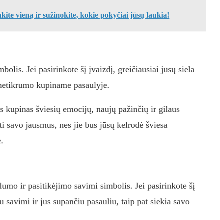
nkite vieną ir sužinokite, kokie pokyčiai jūsų laukia!
lis. Jei pasirinkote šį įvaizdį, greičiausiai jūsų siela
 netikrumo kupiname pasaulyje.
us kupinas šviesių emocijų, naujų pažinčių ir gilaus
ti savo jausmus, nes jie bus jūsų kelrodė šviesa
.
ilumo ir pasitikėjimo savimi simbolis. Jei pasirinkote šį
su savimi ir jus supančiu pasauliu, taip pat siekia savo