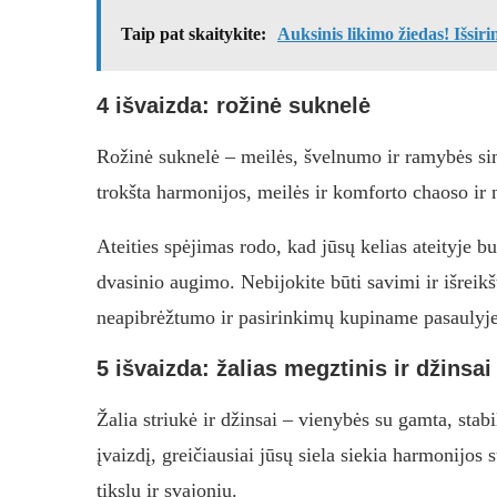
Taip pat skaitykite:
Auksinis likimo žiedas! Išsiri
4 išvaizda: rožinė suknelė
Rožinė suknelė – meilės, švelnumo ir ramybės simbo
trokšta harmonijos, meilės ir komforto chaoso ir
Ateities spėjimas rodo, kad jūsų kelias ateityje b
dvasinio augimo. Nebijokite būti savimi ir išreikš
neapibrėžtumo ir pasirinkimų kupiname pasaulyje
5 išvaizda: žalias megztinis ir džinsai
Žalia striukė ir džinsai – vienybės su gamta, stab
įvaizdį, greičiausiai jūsų siela siekia harmonijos 
tikslų ir svajonių.