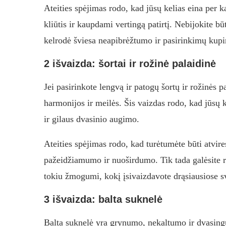
Ateities spėjimas rodo, kad jūsų kelias eina per ka
kliūtis ir kaupdami vertingą patirtį. Nebijokite bū
kelrodė šviesa neapibrėžtumo ir pasirinkimų kup
2 išvaizda: šortai ir rožinė palaidinė
Jei pasirinkote lengvą ir patogų šortų ir rožinės pa
harmonijos ir meilės. Šis vaizdas rodo, kad jūsų k
ir gilaus dvasinio augimo.
Ateities spėjimas rodo, kad turėtumėte būti atvir
pažeidžiamumo ir nuoširdumo. Tik tada galėsite ra
tokiu žmogumi, kokį įsivaizdavote drąsiausiose s
3 išvaizda: balta suknelė
Balta suknelė yra grynumo, nekaltumo ir dvasingum