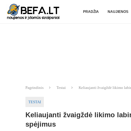
PRADŽIA
NAUJIENOS
Pagrindinis
Testai
Keliaujanti žvaigždė likimo labiri
TESTAI
Keliaujanti žvaigždė likimo labir
spėjimus