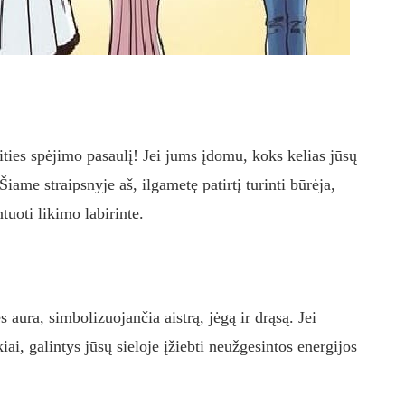
eities spėjimo pasaulį! Jei jums įdomu, koks kelias jūsų
 Šiame straipsnyje aš, ilgametę patirtį turinti būrėja,
ntuoti likimo labirinte.
aura, simbolizuojančia aistrą, jėgą ir drąsą. Jei
kiai, galintys jūsų sieloje įžiebti neužgesintos energijos