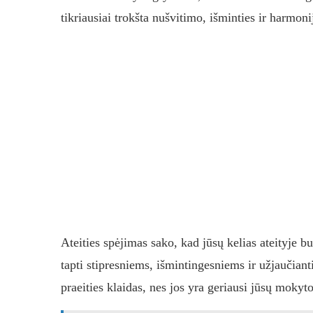
tikriausiai trokšta nušvitimo, išminties ir harmon
Ateities spėjimas sako, kad jūsų kelias ateityje 
tapti stipresniems, išmintingesniems ir užjaučiant
praeities klaidas, nes jos yra geriausi jūsų mokyto