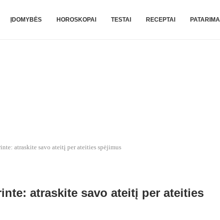
ĮDOMYBĖS
HOROSKOPAI
TESTAI
RECEPTAI
PATARIMA
nte: atraskite savo ateitį per ateities spėjimus
inte: atraskite savo ateitį per ateities