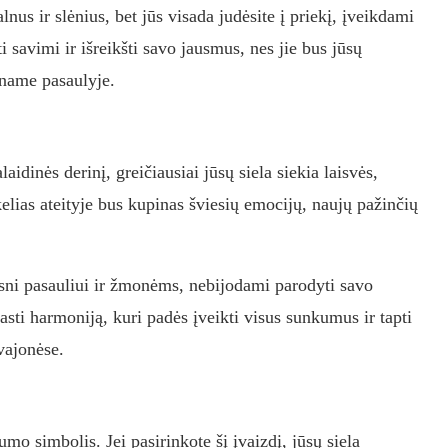
lnus ir slėnius, bet jūs visada judėsite į priekį, įveikdami
ti savimi ir išreikšti savo jausmus, nes jie bus jūsų
iname pasaulyje.
laidinės derinį, greičiausiai jūsų siela siekia laisvės,
elias ateityje bus kupinas šviesių emocijų, naujų pažinčių
esni pasauliui ir žmonėms, nebijodami parodyti savo
sti harmoniją, kuri padės įveikti visus sunkumus ir tapti
vajonėse.
o simbolis. Jei pasirinkote šį įvaizdį, jūsų siela