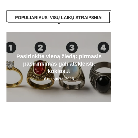
POPULIARIAUSI VISŲ LAIKŲ STRAIPSNIAI
Pasirinkite vieną žiedą: pirmasis
Paa
„Mer
Artėj
Audr
pasirinkimas gali atskleisti,
dyze
stipru
kas
į
kokios...
6 rugpjūčio, 2026