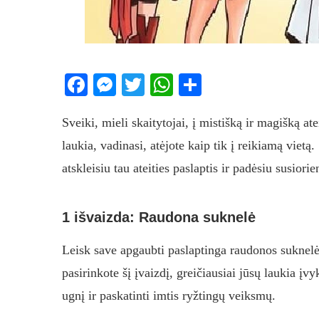
Facebook
Messenger
Twitter
WhatsApp
Share
Sveiki, mieli skaitytojai, į mistišką ir magišką at
laukia, vadinasi, atėjote kaip tik į reikiamą vietą.
atskleisiu tau ateities paslaptis ir padėsiu susiorie
1 išvaizda: Raudona suknelė
Leisk save apgaubti paslaptinga raudonos suknelės 
pasirinkote šį įvaizdį, greičiausiai jūsų laukia įvy
ugnį ir paskatinti imtis ryžtingų veiksmų.