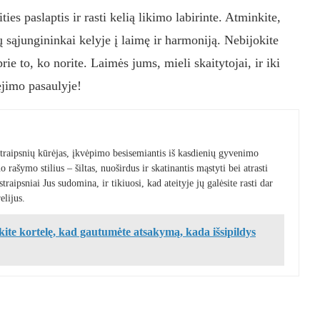
ties paslaptis ir rasti kelią likimo labirinte. Atminkite,
ų sąjungininkai kelyje į laimę ir harmoniją. Nebijokite
prie to, ko norite. Laimės jums, mieli skaitytojai, ir iki
jimo pasaulyje!
 straipsnių kūrėjas, įkvėpimo besisemiantis iš kasdienių gyvenimo
 rašymo stilius – šiltas, nuoširdus ir skatinantis mąstyti bei atrasti
raipsniai Jus sudomina, ir tikiuosi, kad ateityje jų galėsite rasti dar
elijus.
kite kortelę, kad gautumėte atsakymą, kada išsipildys