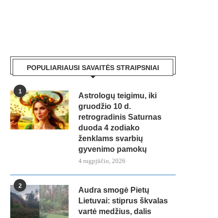
POPULIARIAUSI SAVAITĖS STRAIPSNIAI
1
Astrologų teigimu, iki
gruodžio 10 d.
retrogradinis Saturnas
duoda 4 zodiako
ženklams svarbių
gyvenimo pamokų
4 rugpjūčio, 2026
2
Audra smogė Pietų
Lietuvai: stiprus škvalas
vartė medžius, dalis