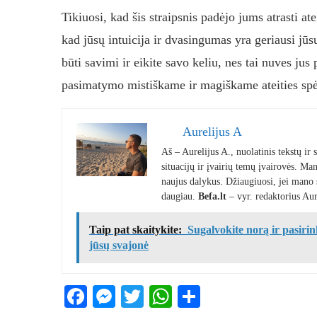
Tikiuosi, kad šis straipsnis padėjo jums atrasti atei
kad jūsų intuicija ir dvasingumas yra geriausi jūs
būti savimi ir eikite savo keliu, nes tai nuves jus 
pasimatymo mistiškame ir magiškame ateities spė
Aurelijus A
Aš – Aurelijus A., nuolatinis tekstų ir
situacijų ir įvairių temų įvairovės. Mano
naujus dalykus. Džiaugiuosi, jei mano st
daugiau.
Befa.lt
– vyr. redaktorius Aur
Taip pat skaitykite:
Sugalvokite norą ir pasirin
jūsų svajonė
Facebook
Messenger
Twitter
WhatsApp
Share