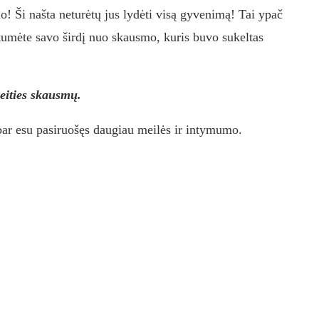
o! Ši našta neturėtų jus lydėti visą gyvenimą! Tai ypač
otumėte savo širdį nuo skausmo, kuris buvo sukeltas
aeities skausmų.
ar esu pasiruošęs daugiau meilės ir intymumo.