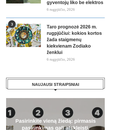
gyventojų liko be elektros
6 rugpjūčio, 2026
3
Taro prognozė 2026 m.
rugpjūčiui: kokios kortos
žada staigmenų
kiekvienam Zodiako
ženklui
6 rugpjūčio, 2026
NAUJAUSI STRAIPSNIAI
Pasirinkite vieną žiedą: pirmasis
Paa
„Mer
Artėj
Audr
pasirinkimas gali atskleisti,
dyze