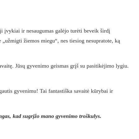
i įvykiai ir nesaugumas galėjo turėti beveik širdį
te „užmigti žiemos miegu“, nes tiesiog nesupratote, ką
savaitę. Jūsų gyvenimo geismas grįš su pasitikėjimo lygiu.
autis gyvenimu! Tai fantastiška savaitė kūrybai ir
ingas, kad sugrįžo mano gyvenimo troškulys.