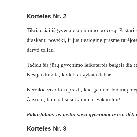
Kortelės Nr. 2
Tikriausiai išgyvenate atgimimo procesą. Pastariej
draskantį poveikį, ir jūs tiesiogine prasme turėjo
daryti toliau.
Tačiau šis jūsų gyvenimo laikotarpis baigsis šią 
Nesijaudinkite, kodėl tai vyksta dabar.
Nereikia viso to suprasti, kad gautum leidimą mėg
žaismui, taip pat susitikimui ar vakarėliui!
Pakartokite: aš myliu savo gyvenimą ir esu dėk
Kortelės Nr. 3