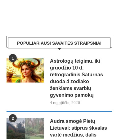
POPULIARIAUSI SAVAITĖS STRAIPSNIAI
1
Astrologų teigimu, iki
gruodžio 10 d.
retrogradinis Saturnas
duoda 4 zodiako
ženklams svarbių
gyvenimo pamokų
4 rugpjūčio, 2026
2
Audra smogė Pietų
Lietuvai: stiprus škvalas
vartė medžius, dalis