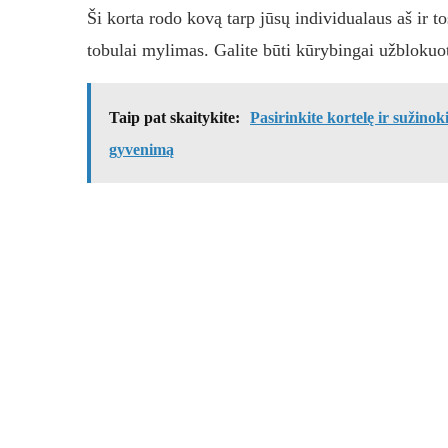
Ši korta rodo kovą tarp jūsų individualaus aš ir to
tobulai mylimas. Galite būti kūrybingai užblokuota
Taip pat skaitykite:
Pasirinkite kortelę ir sužino
gyvenimą