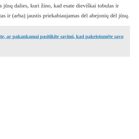
s jūsų dalies, kuri žino, kad esate dieviškai tobulas ir
s ir (arba) jaustis priekabiaujamas dėl abejonių dėl jūsų.
kite, ar pakankamai pasitikite savimi, kad pakeistumėte savo