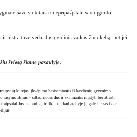
lyginate save su kitais ir nepripažįstate savo įgimto
ir aistra tave veda. Jūsų vidinis vaikas žino kelią, net jei
žiu šviesą šiame pasaulyje.
 straipsnių kūrėjas, įkvėpimo besisemiantis iš kasdienių gyvenimo
 rašymo stilius – šiltas, nuoširdus ir skatinantis mąstyti bei atrasti
raipsniai Jus sudomina, ir tikiuosi, kad ateityje jų galėsite rasti dar
elijus.