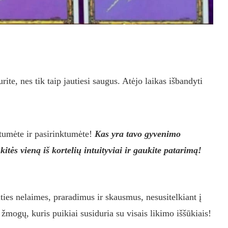
urite, nes tik taip jautiesi saugus. Atėjo laikas išbandyti
otumėte ir pasirinktumėte!
Kas yra tavo gyvenimo
itės vieną iš kortelių intuityviai ir gaukite patarimą!
ties nelaimes, praradimus ir skausmus, nesusitelkiant į
žmogų, kuris puikiai susiduria su visais likimo iššūkiais!