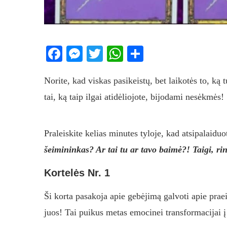
Facebook
Messenger
Twitter
WhatsApp
Share
Norite, kad viskas pasikeistų, bet laikotės to, ką t
tai, ką taip ilgai atidėliojote, bijodami nesėkmės!
Praleiskite kelias minutes tyloje, kad atsipalaidu
šeimininkas? Ar tai tu ar tavo baimė?! Taigi, rink
Kortelės Nr. 1
Ši korta pasakoja apie gebėjimą galvoti apie praei
juos! Tai puikus metas emocinei transformacijai į 