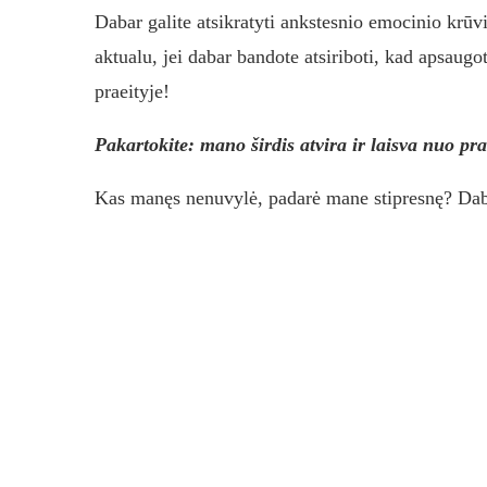
Dabar galite atsikratyti ankstesnio emocinio krūvi
aktualu, jei dabar bandote atsiriboti, kad apsaug
praeityje!
Pakartokite: mano širdis atvira ir laisva nuo pr
Kas manęs nenuvylė, padarė mane stipresnę? Dab