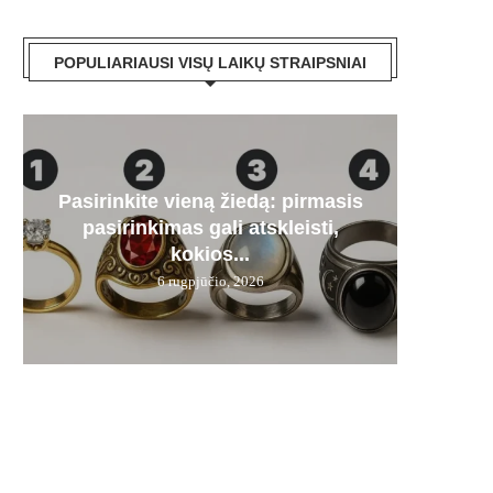
POPULIARIAUSI VISŲ LAIKŲ STRAIPSNIAI
Pasirinkite vieną žiedą: pirmasis
Paa
„Mer
Artėj
Audr
pasirinkimas gali atskleisti,
dyze
stipru
kas
į
kokios...
6 rugpjūčio, 2026