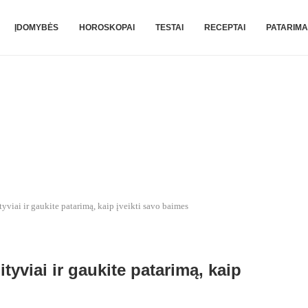
ĮDOMYBĖS
HOROSKOPAI
TESTAI
RECEPTAI
PATARIMA
ityviai ir gaukite patarimą, kaip įveikti savo baimes
uityviai ir gaukite patarimą, kaip