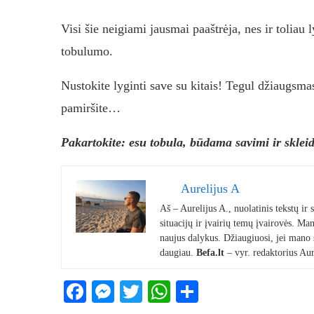
Visi šie neigiami jausmai paaštrėja, nes ir toliau 
tobulumo.
Nustokite lyginti save su kitais! Tegul džiaugsmas 
pamiršite…
Pakartokite: esu tobula, būdama savimi ir skleid
Aurelijus A
Aš – Aurelijus A., nuolatinis tekstų ir
situacijų ir įvairių temų įvairovės. Mano
naujus dalykus. Džiaugiuosi, jei mano st
daugiau.
Befa.lt
– vyr. redaktorius Aur
Facebook
Messenger
Twitter
WhatsApp
Share