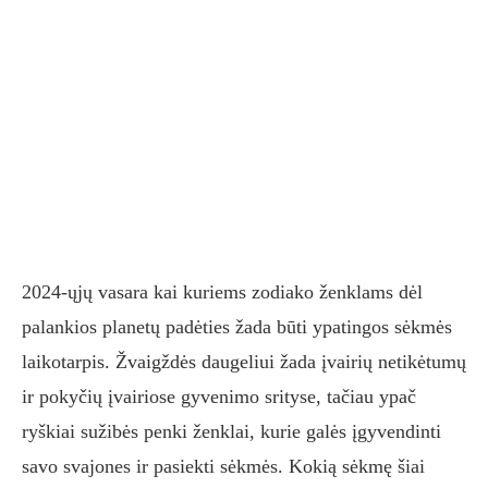
2024-ųjų vasara kai kuriems zodiako ženklams dėl
palankios planetų padėties žada būti ypatingos sėkmės
laikotarpis. Žvaigždės daugeliui žada įvairių netikėtumų
ir pokyčių įvairiose gyvenimo srityse, tačiau ypač
ryškiai sužibės penki ženklai, kurie galės įgyvendinti
savo svajones ir pasiekti sėkmės. Kokią sėkmę šiai