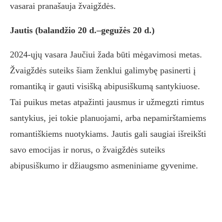
vasarai pranašauja žvaigždės.
Jautis (balandžio 20 d.–gegužės 20 d.)
2024-ųjų vasara Jaučiui žada būti mėgavimosi metas.
Žvaigždės suteiks šiam ženklui galimybę pasinerti į
romantiką ir gauti visišką abipusiškumą santykiuose.
Tai puikus metas atpažinti jausmus ir užmegzti rimtus
santykius, jei tokie planuojami, arba nepamirštamiems
romantiškiems nuotykiams. Jautis gali saugiai išreikšti
savo emocijas ir norus, o žvaigždės suteiks
abipusiškumo ir džiaugsmo asmeniniame gyvenime.