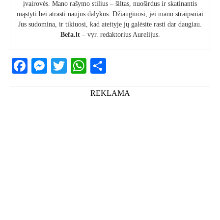
įvairovės. Mano rašymo stilius – šiltas, nuoširdus ir skatinantis
mąstyti bei atrasti naujus dalykus. Džiaugiuosi, jei mano straipsniai
Jus sudomina, ir tikiuosi, kad ateityje jų galėsite rasti dar daugiau.
Befa.lt
– vyr. redaktorius Aurelijus.
Facebook
Messenger
Twitter
WhatsApp
Share
REKLAMA