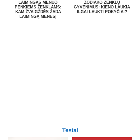
LAIMINGAS MĖNUO
ZODIAKO ŽENKLŲ
PENKIEMS ŽENKLAMS:
GYVENIMUS: KIENO LAUKIA
KAM ŽVAIGŽDĖS ŽADA
ILGAI LAUKTI POKYČIAI?
LAIMINGĄ MĖNESĮ
Testai