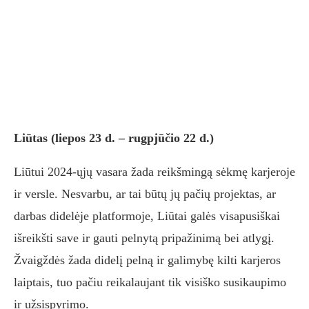
Liūtas (liepos 23 d. – rugpjūčio 22 d.)
Liūtui 2024-ųjų vasara žada reikšmingą sėkmę karjeroje
ir versle. Nesvarbu, ar tai būtų jų pačių projektas, ar
darbas didelėje platformoje, Liūtai galės visapusiškai
išreikšti save ir gauti pelnytą pripažinimą bei atlygį.
Žvaigždės žada didelį pelną ir galimybę kilti karjeros
laiptais, tuo pačiu reikalaujant tik visiško susikaupimo
ir užsispyrimo.