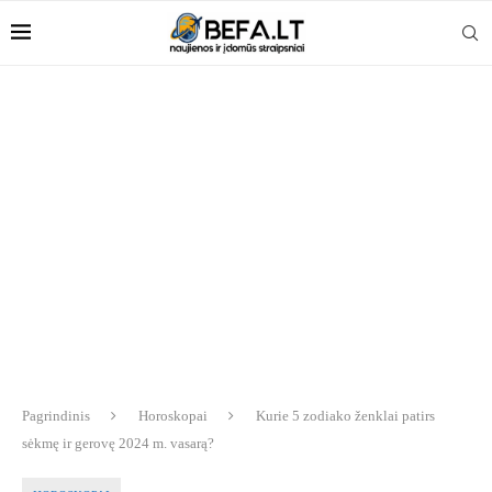
Pagrindinis
Horoskopai
Kurie 5 zodiako ženklai patirs
sėkmę ir gerovę 2024 m. vasarą?