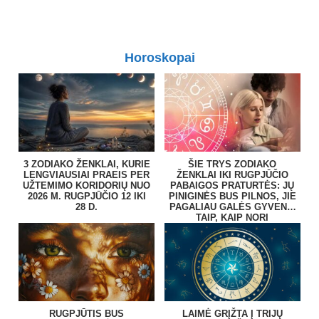
Horoskopai
3 ZODIAKO ŽENKLAI, KURIE
ŠIE TRYS ZODIAKO
LENGVIAUSIAI PRAEIS PER
ŽENKLAI IKI RUGPJŪČIO
UŽTEMIMO KORIDORIŲ NUO
PABAIGOS PRATURTĖS: JŲ
2026 M. RUGPJŪČIO 12 IKI
PINIGINĖS BUS PILNOS, JIE
28 D.
PAGALIAU GALĖS GYVENTI
TAIP, KAIP NORI
RUGPJŪTIS BUS
LAIMĖ GRĮŽTA Į TRIJŲ