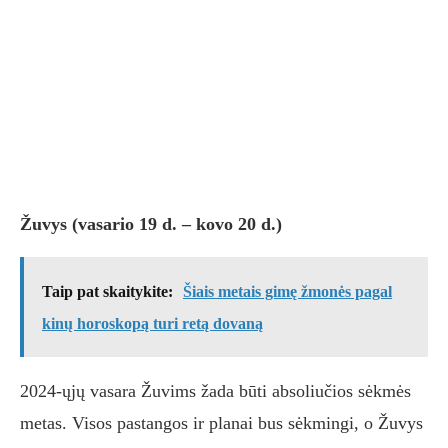
Žuvys (vasario 19 d. – kovo 20 d.)
Taip pat skaitykite:
Šiais metais gimę žmonės pagal
kinų horoskopą turi retą dovaną
2024-ųjų vasara Žuvims žada būti absoliučios sėkmės
metas. Visos pastangos ir planai bus sėkmingi, o Žuvys