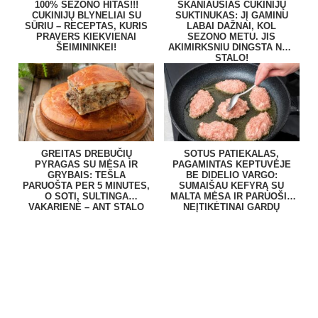
100% SEZONO HITAS!!!
SKANIAUSIAS CUKINIJŲ
CUKINIJŲ BLYNELIAI SU
SUKTINUKAS: JĮ GAMINU
SŪRIU – RECEPTAS, KURIS
LABAI DAŽNAI, KOL
PRAVERS KIEKVIENAI
SEZONO METU. JIS
ŠEIMININKEI!
AKIMIRKSNIU DINGSTA NUO
STALO!
GREITAS DREBUČIŲ
SOTUS PATIEKALAS,
PYRAGAS SU MĖSA IR
PAGAMINTAS KEPTUVĖJE
GRYBAIS: TEŠLA
BE DIDELIO VARGO:
PARUOŠTA PER 5 MINUTES,
SUMAIŠAU KEFYRĄ SU
O SOTI, SULTINGA
MALTA MĖSA IR PARUOŠIU
VAKARIENĖ – ANT STALO
NEĮTIKĖTINAI GARDŲ
BE VARGO
PATIEKALĄ