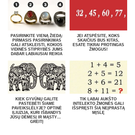
PASIRINKITE VIENĄ ŽIEDĄ:
JEI ATSPĖSITE, KOKS
PIRMASIS PASIRINKIMAS
SKAIČIUS BUS KITAS,
GALI ATSKLEISTI, KOKIOS
ESATE TIKRAI PROTINGAS
VIDINĖS STIPRYBĖS JUMS
ŽMOGUS!
DABAR LABIAUSIAI REIKIA
KIEK GYVŪNŲ GALITE
TIK LABAI AUKŠTO
PASTEBĖTI ŠIAME
INTELEKTO ŽMONĖS GALI
PAVEIKSLĖLYJE? OPTINĖ
IŠSPRĘSTI ŠIĄ NEĮPRASTĄ
ILIUZIJA, KURI IŠBANDYS
MĮSLĘ
JŪSŲ DĖMESĮ IR MĄSTYMO
GREITĮ