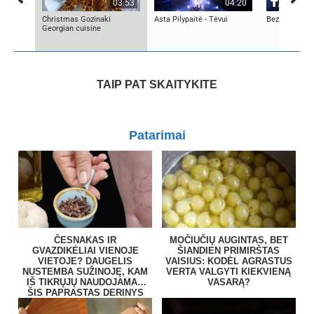
03:53
04:20
Christmas Gozinaki
Asta Pilypaitė - Tėvui
Bezos secret
Georgian cuisine
TAIP PAT SKAITYKITE
Patarimai
ČESNAKAS IR
MOČIUČIŲ AUGINTAS, BET
GVAZDIKĖLIAI VIENOJE
ŠIANDIEN PRIMIRŠTAS
VIETOJE? DAUGELIS
VAISIUS: KODĖL AGRASTUS
NUSTEMBA SUŽINOJĘ, KAM
VERTA VALGYTI KIEKVIENĄ
IŠ TIKRŲJŲ NAUDOJAMAS
VASARĄ?
ŠIS PAPRASTAS DERINYS