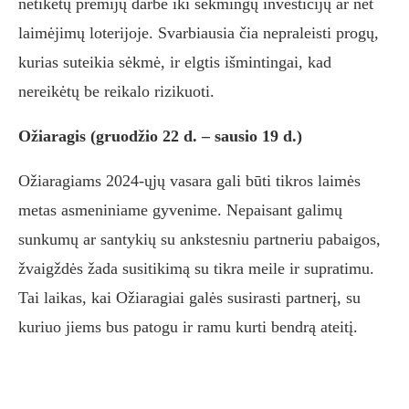
netikėtų premijų darbe iki sėkmingų investicijų ar net
laimėjimų loterijoje. Svarbiausia čia nepraleisti progų,
kurias suteikia sėkmė, ir elgtis išmintingai, kad
nereikėtų be reikalo rizikuoti.
Ožiaragis (gruodžio 22 d. – sausio 19 d.)
Ožiaragiams 2024-ųjų vasara gali būti tikros laimės
metas asmeniniame gyvenime. Nepaisant galimų
sunkumų ar santykių su ankstesniu partneriu pabaigos,
žvaigždės žada susitikimą su tikra meile ir supratimu.
Tai laikas, kai Ožiaragiai galės susirasti partnerį, su
kuriuo jiems bus patogu ir ramu kurti bendrą ateitį.