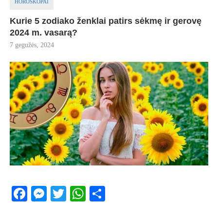
HOROSKOPAI
Kurie 5 zodiako ženklai patirs sėkmę ir gerovę
2024 m. vasarą?
7 gegužės, 2024
Facebook
Messenger
Twitter
WhatsApp
Share