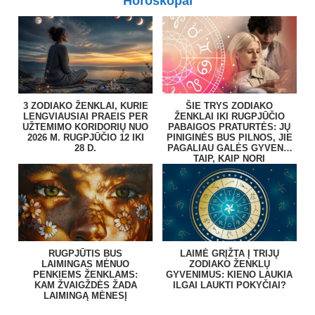
Horoskopai
3 ZODIAKO ŽENKLAI, KURIE
ŠIE TRYS ZODIAKO
LENGVIAUSIAI PRAEIS PER
ŽENKLAI IKI RUGPJŪČIO
UŽTEMIMO KORIDORIŲ NUO
PABAIGOS PRATURTĖS: JŲ
2026 M. RUGPJŪČIO 12 IKI
PINIGINĖS BUS PILNOS, JIE
28 D.
PAGALIAU GALĖS GYVENTI
TAIP, KAIP NORI
RUGPJŪTIS BUS
LAIMĖ GRĮŽTA Į TRIJŲ
LAIMINGAS MĖNUO
ZODIAKO ŽENKLŲ
PENKIEMS ŽENKLAMS:
GYVENIMUS: KIENO LAUKIA
KAM ŽVAIGŽDĖS ŽADA
ILGAI LAUKTI POKYČIAI?
LAIMINGĄ MĖNESĮ