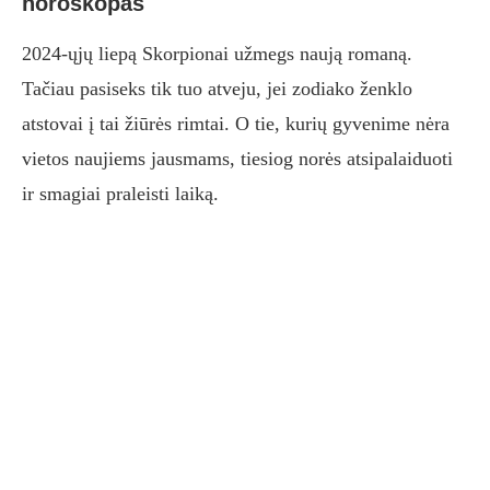
horoskopas
2024-ųjų liepą Skorpionai užmegs naują romaną.
Tačiau pasiseks tik tuo atveju, jei zodiako ženklo
atstovai į tai žiūrės rimtai. O tie, kurių gyvenime nėra
vietos naujiems jausmams, tiesiog norės atsipalaiduoti
ir smagiai praleisti laiką.