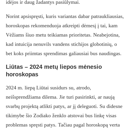
idėjos ir daug žadantys pasiūlymai.
Norint apsispręsti, kuris variantas dabar patraukliausias,
horoskopas rekomenduoja atkreipti dėmesį į tai, kam
Vėžiams šiuo metu teikiamas prioritetas. Neabejotina,
kad intuicija nenuvils vandens stichijos globotinių, o
bet koks priimtas sprendimas galiausiai bus naudingas.
Liūtas – 2024 metų liepos mėnesio
horoskopas
2024 m. liepą Liūtai susidurs su, atrodo,
neišsprendžiama dilema. Jie turi pasirinkti, ar naują
svarbų projektą atlikti patys, ar jį deleguoti. Su didesne
tikimybe šio Zodiako ženklo atstovai bus linkę visas
problemas spręsti patys. Tačiau pagal horoskopą verta