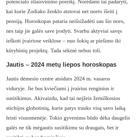
potencialo išlaisvinimo poreikį. Norėdami tai padaryti,
kai kurie Zodiako ženklo atstovai net norės išeiti į
pensiją. Horoskopas pataria neišsižadėti sau šio noro,
nes taip jie galės save įrodyti. Svarbu aktyviai savęs
ieškoti įvairiose veiklose – nuo ​​šokių ar piešimo iki
kūrybinių projektų. Tada sėkmė nebus toli.
Jautis – 2024 metų liepos horoskopas
Jautis dėmesio centre atsidurs 2024 m. vasaros
viduryje. Jie bus kviečiami į įvairius renginius ir
susitikimus. Akivaizdu, kad tai neįžeis žemiškosios
stichijos globotinių, kurie patys trauks visą savo laiką
leisti visuomenėje. Tokio gyvenimo būdo dėka daugelis
galės ne tik mėgautis susitikimu su draugais, bet ir