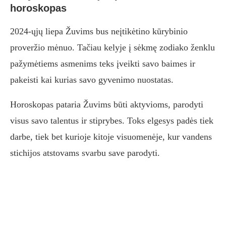
horoskopas
2024-ųjų liepa Žuvims bus neįtikėtino kūrybinio
proveržio mėnuo. Tačiau kelyje į sėkmę zodiako ženklu
pažymėtiems asmenims teks įveikti savo baimes ir
pakeisti kai kurias savo gyvenimo nuostatas.
Horoskopas pataria Žuvims būti aktyvioms, parodyti
visus savo talentus ir stiprybes. Toks elgesys padės tiek
darbe, tiek bet kurioje kitoje visuomenėje, kur vandens
stichijos atstovams svarbu save parodyti.