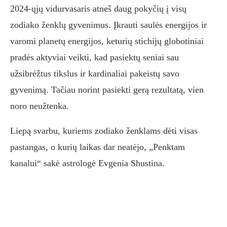
2024-ųjų vidurvasaris atneš daug pokyčių į visų
zodiako ženklų gyvenimus. Įkrauti saulės energijos ir
varomi planetų energijos, keturių stichijų globotiniai
pradės aktyviai veikti, kad pasiektų seniai sau
užsibrėžtus tikslus ir kardinaliai pakeistų savo
gyvenimą. Tačiau norint pasiekti gerą rezultatą, vien
noro neužtenka.
Liepą svarbu, kuriems zodiako ženklams dėti visas
pastangas, o kurių laikas dar neatėjo, „Penktam
kanalui“ sakė astrologė Evgenia Shustina.