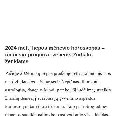
2024 metų liepos mėnesio horoskopas –
mėnesio prognozė visiems Zodiako
ženklams
Pačioje 2024 metų liepos pradžioje retrogradinėmis taps
net dvi planetos – Saturnas ir Neptūnas. Remiantis
astrologija, dangaus kūnai, patekę į šį judėjimą, sutelkia
žmonių dėmesį į svarbius jų gyvenimo aspektus,
kuriuose yra tam tikrų trūkumų. Taip pat retrogradinės
planetos suteikia galimybę pagalvoti apie visas klaidas.