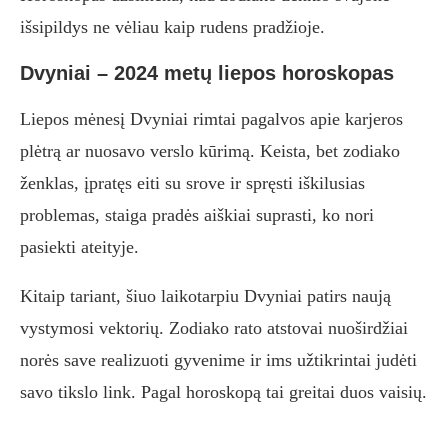
išsipildys ne vėliau kaip rudens pradžioje.
Dvyniai – 2024 metų liepos horoskopas
Liepos mėnesį Dvyniai rimtai pagalvos apie karjeros
plėtrą ar nuosavo verslo kūrimą. Keista, bet zodiako
ženklas, įpratęs eiti su srove ir spręsti iškilusias
problemas, staiga pradės aiškiai suprasti, ko nori
pasiekti ateityje.
Kitaip tariant, šiuo laikotarpiu Dvyniai patirs naują
vystymosi vektorių. Zodiako rato atstovai nuoširdžiai
norės save realizuoti gyvenime ir ims užtikrintai judėti
savo tikslo link. Pagal horoskopą tai greitai duos vaisių.