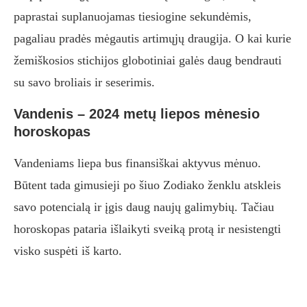
paprastai suplanuojamas tiesiogine sekundėmis,
pagaliau pradės mėgautis artimųjų draugija. O kai kurie
žemiškosios stichijos globotiniai galės daug bendrauti
su savo broliais ir seserimis.
Vandenis – 2024 metų liepos mėnesio
horoskopas
Vandeniams liepa bus finansiškai aktyvus mėnuo.
Būtent tada gimusieji po šiuo Zodiako ženklu atskleis
savo potencialą ir įgis daug naujų galimybių. Tačiau
horoskopas pataria išlaikyti sveiką protą ir nesistengti
visko suspėti iš karto.