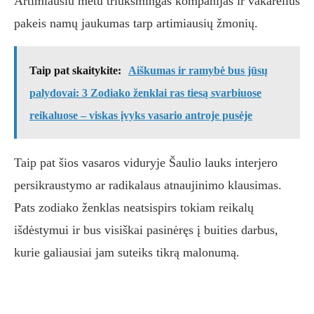
Artimiausiu metu triukšmingas kompanijas ir vakarėlius
pakeis namų jaukumas tarp artimiausių žmonių.
Taip pat skaitykite:
Aiškumas ir ramybė bus jūsų
palydovai: 3 Zodiako ženklai ras tiesą svarbiuose
reikaluose – viskas įvyks vasario antroje pusėje
Taip pat šios vasaros viduryje Šaulio lauks interjero
persikraustymo ar radikalaus atnaujinimo klausimas.
Pats zodiako ženklas neatsispirs tokiam reikalų
išdėstymui ir bus visiškai pasinėręs į buities darbus,
kurie galiausiai jam suteiks tikrą malonumą.