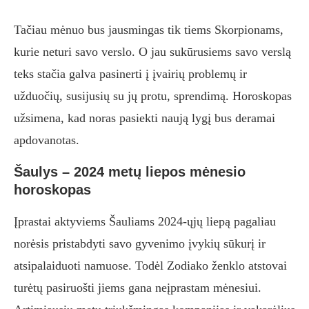
Tačiau mėnuo bus jausmingas tik tiems Skorpionams,
kurie neturi savo verslo. O jau sukūrusiems savo verslą
teks stačia galva pasinerti į įvairių problemų ir
užduočių, susijusių su jų protu, sprendimą. Horoskopas
užsimena, kad noras pasiekti naują lygį bus deramai
apdovanotas.
Šaulys – 2024 metų liepos mėnesio
horoskopas
Įprastai aktyviems Šauliams 2024-ųjų liepą pagaliau
norėsis pristabdyti savo gyvenimo įvykių sūkurį ir
atsipalaiduoti namuose. Todėl Zodiako ženklo atstovai
turėtų pasiruošti jiems gana neįprastam mėnesiui.