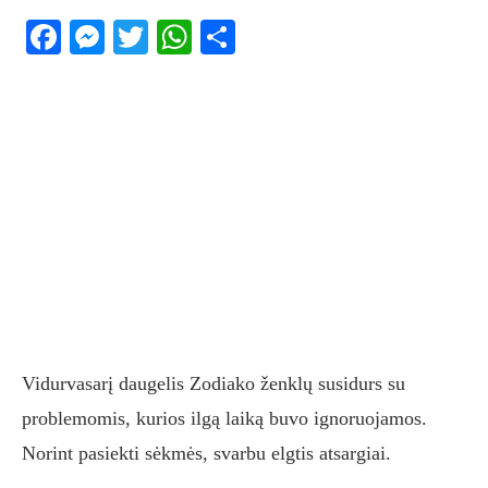
Facebook
Messenger
Twitter
WhatsApp
Share
Vidurvasarį daugelis Zodiako ženklų susidurs su
problemomis, kurios ilgą laiką buvo ignoruojamos.
Norint pasiekti sėkmės, svarbu elgtis atsargiai.