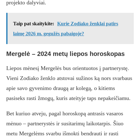
projekto dalyviai.
Taip pat skaitykite:
Kurie Zodiako ženklai patirs
laimę 2026 m. gegužės pabaigoje?
Mergelė – 2024 metų liepos horoskopas
Liepos mėnesį Mergelės bus orientuotos į partnerystę.
Vieni Zodiako ženklo atstovai sužinos ką nors svarbaus
apie savo gyvenimo draugą ar kolegą, o kitiems
pasiseks rasti žmogų, kuris ateityje taps nepakeičiamu.
Bet kuriuo atveju, pagal horoskopą antrasis vasaros
mėnuo – partnerystės ir susitarimų laikotarpis. Šiuo
metu Mergelėms svarbu išmokti bendrauti ir rasti