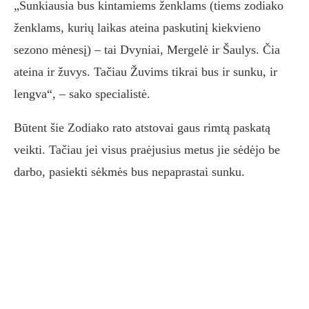
„Sunkiausia bus kintamiems ženklams (tiems zodiako
ženklams, kurių laikas ateina paskutinį kiekvieno
sezono mėnesį) – tai Dvyniai, Mergelė ir Šaulys. Čia
ateina ir žuvys. Tačiau Žuvims tikrai bus ir sunku, ir
lengva“, – sako specialistė.
Būtent šie Zodiako rato atstovai gaus rimtą paskatą
veikti. Tačiau jei visus praėjusius metus jie sėdėjo be
darbo, pasiekti sėkmės bus nepaprastai sunku.