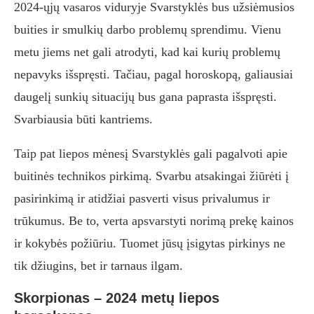
2024-ųjų vasaros viduryje Svarstyklės bus užsiėmusios
buities ir smulkių darbo problemų sprendimu. Vienu
metu jiems net gali atrodyti, kad kai kurių problemų
nepavyks išspręsti. Tačiau, pagal horoskopą, galiausiai
daugelį sunkių situacijų bus gana paprasta išspręsti.
Svarbiausia būti kantriems.
Taip pat liepos mėnesį Svarstyklės gali pagalvoti apie
buitinės technikos pirkimą. Svarbu atsakingai žiūrėti į
pasirinkimą ir atidžiai pasverti visus privalumus ir
trūkumus. Be to, verta apsvarstyti norimą prekę kainos
ir kokybės požiūriu. Tuomet jūsų įsigytas pirkinys ne
tik džiugins, bet ir tarnaus ilgam.
Skorpionas – 2024 metų liepos