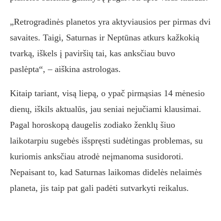
„Retrogradinės planetos yra aktyviausios per pirmas dvi
savaites. Taigi, Saturnas ir Neptūnas atkurs kažkokią
tvarką, iškels į paviršių tai, kas anksčiau buvo
paslėpta“, – aiškina astrologas.
Kitaip tariant, visą liepą, o ypač pirmąsias 14 mėnesio
dienų, iškils aktualūs, jau seniai nejučiami klausimai.
Pagal horoskopą daugelis zodiako ženklų šiuo
laikotarpiu sugebės išspręsti sudėtingas problemas, su
kuriomis anksčiau atrodė neįmanoma susidoroti.
Nepaisant to, kad Saturnas laikomas didelės nelaimės
planeta, jis taip pat gali padėti sutvarkyti reikalus.