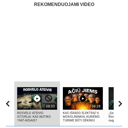
REKOMENDUOJAMI VIDEO
08:03
06:28
ROSVELO ATEIVIO
KAS IŠRADO ELEKTRĄ? 6
„Septynių Kar
ISTORIJA: KAS NUTIKO
MOKSLININKAI, KURIEMS
Riteris" – ka
1947-AISIAIS?
TURIME BŪTI DĖKINGI
nugali