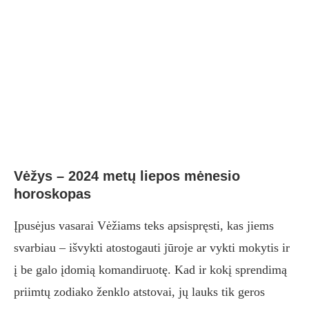
Vėžys – 2024 metų liepos mėnesio
horoskopas
Įpusėjus vasarai Vėžiams teks apsispręsti, kas jiems
svarbiau – išvykti atostogauti jūroje ar vykti mokytis ir
į be galo įdomią komandiruotę. Kad ir kokį sprendimą
priimtų zodiako ženklo atstovai, jų lauks tik geros