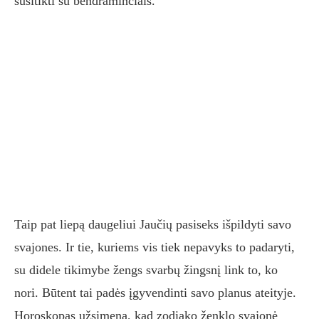
susitikti su bendraminčiais.
Taip pat liepą daugeliui Jaučių pasiseks išpildyti savo
svajones. Ir tie, kuriems vis tiek nepavyks to padaryti,
su didele tikimybe žengs svarbų žingsnį link to, ko
nori. Būtent tai padės įgyvendinti savo planus ateityje.
Horoskopas užsimena, kad zodiako ženklo svajonė