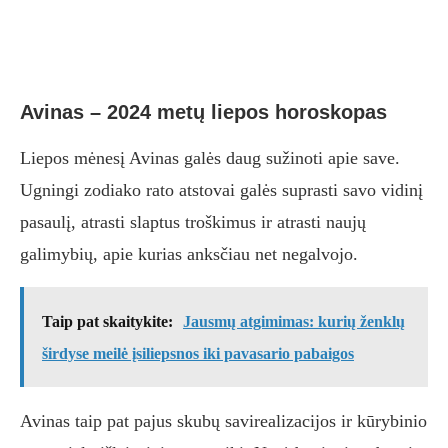
Avinas – 2024 metų liepos horoskopas
Liepos mėnesį Avinas galės daug sužinoti apie save.
Ugningi zodiako rato atstovai galės suprasti savo vidinį
pasaulį, atrasti slaptus troškimus ir atrasti naujų
galimybių, apie kurias anksčiau net negalvojo.
Taip pat skaitykite:
Jausmų atgimimas: kurių ženklų
širdyse meilė įsiliepsnos iki pavasario pabaigos
Avinas taip pat pajus skubų savirealizacijos ir kūrybinio