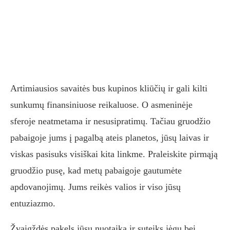
Artimiausios savaitės bus kupinos kliūčių ir gali kilti
sunkumų finansiniuose reikaluose. O asmeninėje
sferoje neatmetama ir nesusipratimų. Tačiau gruodžio
pabaigoje jums į pagalbą ateis planetos, jūsų laivas ir
viskas pasisuks visiškai kita linkme. Praleiskite pirmąją
gruodžio pusę, kad metų pabaigoje gautumėte
apdovanojimų. Jums reikės valios ir viso jūsų
entuziazmo.
Žvaigždės pakels jūsų nuotaiką ir suteiks jėgų bei