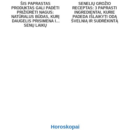
ŠIS PAPRASTAS
SENELIŲ GROŽIO
PRODUKTAS GALI PADĖTI
RECEPTAS: 3 PAPRASTI
PRIŽIŪRĖTI NAGUS:
INGREDIENTAI, KURIE
NATŪRALUS BŪDAS, KURĮ
PADEDA IŠLAIKYTI ODĄ
DAUGELIS PRISIMENA IŠ
ŠVELNIĄ IR SUDRĖKINTĄ
SENŲ LAIKŲ
Horoskopai