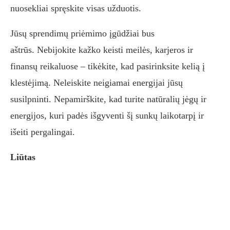
nuosekliai spręskite visas užduotis.
Jūsų sprendimų priėmimo įgūdžiai bus
aštrūs. Nebijokite kažko keisti meilės, karjeros ir
finansų reikaluose – tikėkite, kad pasirinksite kelią į
klestėjimą. Neleiskite neigiamai energijai jūsų
susilpninti. Nepamirškite, kad turite natūralių jėgų ir
energijos, kuri padės išgyventi šį sunkų laikotarpį ir
išeiti pergalingai.
Liūtas