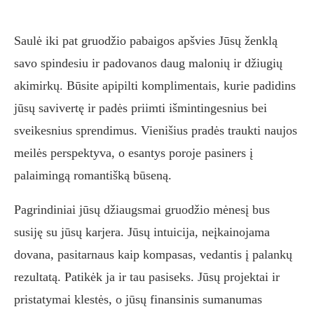
Saulė iki pat gruodžio pabaigos apšvies Jūsų ženklą
savo spindesiu ir padovanos daug malonių ir džiugių
akimirkų. Būsite apipilti komplimentais, kurie padidins
jūsų savivertę ir padės priimti išmintingesnius bei
sveikesnius sprendimus. Vienišius pradės traukti naujos
meilės perspektyva, o esantys poroje pasiners į
palaimingą romantišką būseną.
Pagrindiniai jūsų džiaugsmai gruodžio mėnesį bus
susiję su jūsų karjera. Jūsų intuicija, neįkainojama
dovana, pasitarnaus kaip kompasas, vedantis į palankų
rezultatą. Patikėk ja ir tau pasiseks. Jūsų projektai ir
pristatymai klestės, o jūsų finansinis sumanumas