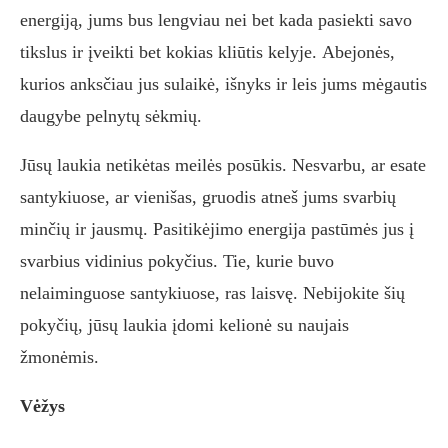
energiją, jums bus lengviau nei bet kada pasiekti savo
tikslus ir įveikti bet kokias kliūtis kelyje. Abejonės,
kurios anksčiau jus sulaikė, išnyks ir leis jums mėgautis
daugybe pelnytų sėkmių.
Jūsų laukia netikėtas meilės posūkis. Nesvarbu, ar esate
santykiuose, ar vienišas, gruodis atneš jums svarbių
minčių ir jausmų. Pasitikėjimo energija pastūmės jus į
svarbius vidinius pokyčius. Tie, kurie buvo
nelaiminguose santykiuose, ras laisvę. Nebijokite šių
pokyčių, jūsų laukia įdomi kelionė su naujais
žmonėmis.
Vėžys