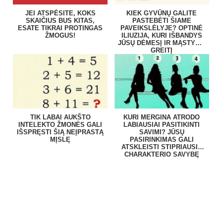
JEI ATSPĖSITE, KOKS
KIEK GYVŪNŲ GALITE
SKAIČIUS BUS KITAS,
PASTEBĖTI ŠIAME
ESATE TIKRAI PROTINGAS
PAVEIKSLĖLYJE? OPTINĖ
ŽMOGUS!
ILIUZIJA, KURI IŠBANDYS
JŪSŲ DĖMESĮ IR MĄSTYMO
GREITĮ
TIK LABAI AUKŠTO
KURI MERGINA ATRODO
INTELEKTO ŽMONĖS GALI
LABIAUSIAI PASITIKINTI
IŠSPRĘSTI ŠIĄ NEĮPRASTĄ
SAVIMI? JŪSŲ
MĮSLĘ
PASIRINKIMAS GALI
ATSKLEISTI STIPRIAUSIĄ
CHARAKTERIO SAVYBĘ