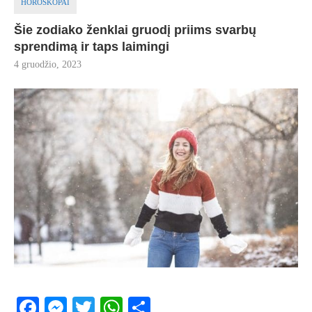
HOROSKOPAI
Šie zodiako ženklai gruodį priims svarbų
sprendimą ir taps laimingi
4 gruodžio, 2023
Facebook
Messenger
Twitter
WhatsApp
Share