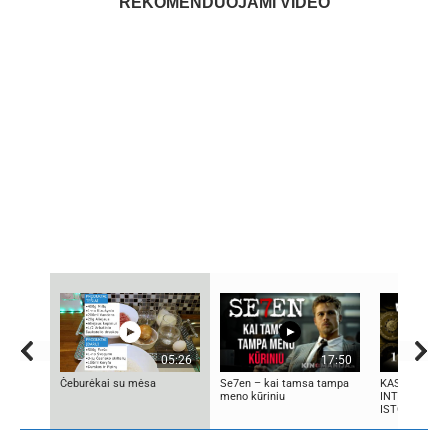
REKOMENDUOJAMI VIDEO
05:26
17:50
Čeburėkai su mėsa
Se7en – kai tamsa tampa
KAS SUKŪRĖ 
meno kūriniu
INTELEKTĄ? 
ISTORIJA IR 