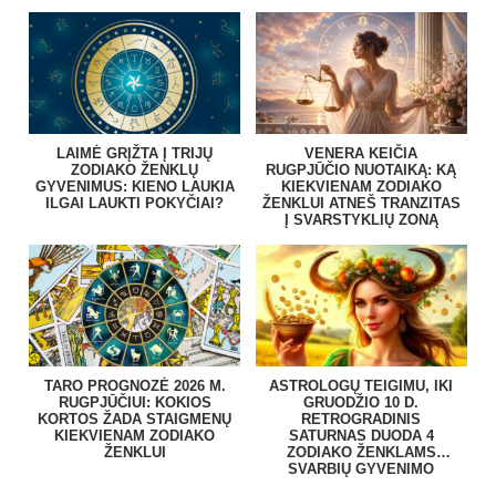
LAIMĖ GRĮŽTA Į TRIJŲ
VENERA KEIČIA
ZODIAKO ŽENKLŲ
RUGPJŪČIO NUOTAIKĄ: KĄ
GYVENIMUS: KIENO LAUKIA
KIEKVIENAM ZODIAKO
ILGAI LAUKTI POKYČIAI?
ŽENKLUI ATNEŠ TRANZITAS
Į SVARSTYKLIŲ ZONĄ
TARO PROGNOZĖ 2026 M.
ASTROLOGŲ TEIGIMU, IKI
RUGPJŪČIUI: KOKIOS
GRUODŽIO 10 D.
KORTOS ŽADA STAIGMENŲ
RETROGRADINIS
KIEKVIENAM ZODIAKO
SATURNAS DUODA 4
ŽENKLUI
ZODIAKO ŽENKLAMS
SVARBIŲ GYVENIMO
PAMOKŲ