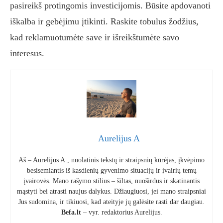
pasireikš protingomis investicijomis. Būsite apdovanoti
iškalba ir gebėjimu įtikinti. Raskite tobulus žodžius,
kad reklamuotumėte save ir išreikštumėte savo
interesus.
Aurelijus A
Aš – Aurelijus A., nuolatinis tekstų ir straipsnių kūrėjas, įkvėpimo
besisemiantis iš kasdienių gyvenimo situacijų ir įvairių temų
įvairovės. Mano rašymo stilius – šiltas, nuoširdus ir skatinantis
mąstyti bei atrasti naujus dalykus. Džiaugiuosi, jei mano straipsniai
Jus sudomina, ir tikiuosi, kad ateityje jų galėsite rasti dar daugiau.
Befa.lt
– vyr. redaktorius Aurelijus.