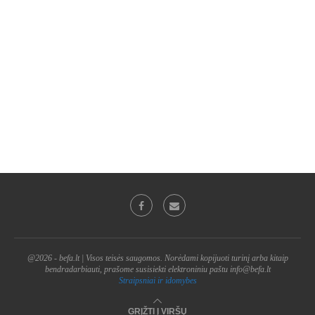
@2026 - befa.lt | Visos teisės saugomos. Norėdami kopijuoti turinį arba kitaip
bendradarbiauti, prašome susisiekti elektroniniu paštu info@befa.lt
Straipsniai ir idomybes
GRĮŽTI Į VIRŠŲ