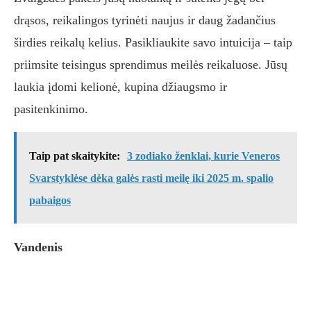
drąsos, reikalingos tyrinėti naujus ir daug žadančius
širdies reikalų kelius. Pasikliaukite savo intuicija – taip
priimsite teisingus sprendimus meilės reikaluose. Jūsų
laukia įdomi kelionė, kupina džiaugsmo ir
pasitenkinimo.
Taip pat skaitykite:
3 zodiako ženklai, kurie Veneros
Svarstyklėse dėka galės rasti meilę iki 2025 m. spalio
pabaigos
Vandenis