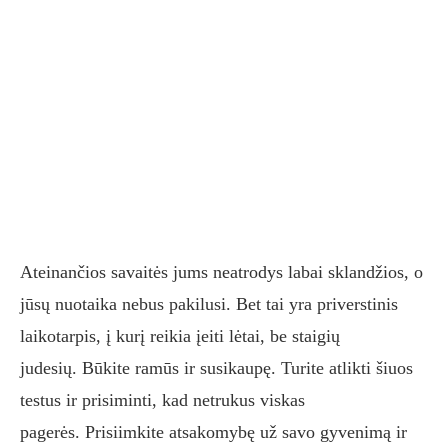
Ateinančios savaitės jums neatrodys labai sklandžios, o
jūsų nuotaika nebus pakilusi. Bet tai yra priverstinis
laikotarpis, į kurį reikia įeiti lėtai, be staigių
judesių. Būkite ramūs ir susikaupę. Turite atlikti šiuos
testus ir prisiminti, kad netrukus viskas
pagerės. Prisiimkite atsakomybę už savo gyvenimą ir