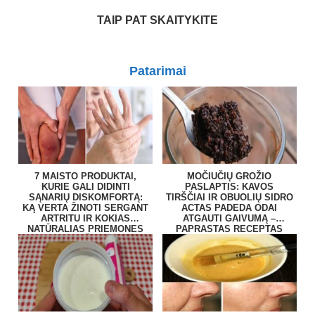
TAIP PAT SKAITYKITE
Patarimai
7 MAISTO PRODUKTAI,
MOČIUČIŲ GROŽIO
KURIE GALI DIDINTI
PASLAPTIS: KAVOS
SĄNARIŲ DISKOMFORTĄ:
TIRŠČIAI IR OBUOLIŲ SIDRO
KĄ VERTA ŽINOTI SERGANT
ACTAS PADEDA ODAI
ARTRITU IR KOKIAS
ATGAUTI GAIVUMĄ –
NATŪRALIAS PRIEMONES
PAPRASTAS RECEPTAS
RENKASI ŽMONĖS?
NAMUOSE