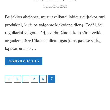
1 gruodžio, 2023
Be jokios abejonės, mūsų sveikatai labiausiai įtakos turi
produktai, kuriuos valgome kiekvieną dieną. Todėl, jei
reguliariai valgote sūrį, svarbu žinoti, kaip sūris veikia
organizmą.Sertifikuotas dietologas jums pasakė viską,
ką svarbu apie …
SKAITYTI PLAČIAU
1
…
5
6
7