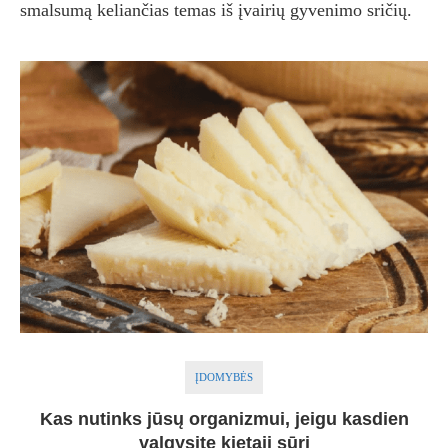
smalsumą keliančias temas iš įvairių gyvenimo sričių.
ĮDOMYBĖS
Kas nutinks jūsų organizmui, jeigu kasdien
valgysite kietąjį sūrį