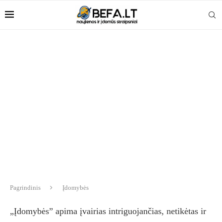
Pagrindinis
Įdomybės
„Įdomybės” apima įvairias intriguojančias, netikėtas ir