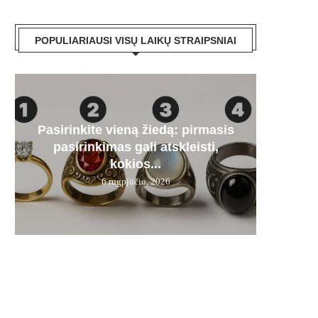
POPULIARIAUSI VISŲ LAIKŲ STRAIPSNIAI
Pasirinkite vieną žiedą: pirmasis
Paa
„Mer
Artėj
Audr
pasirinkimas gali atskleisti,
dyze
stipru
kas
į
kokios...
6 rugpjūčio, 2026