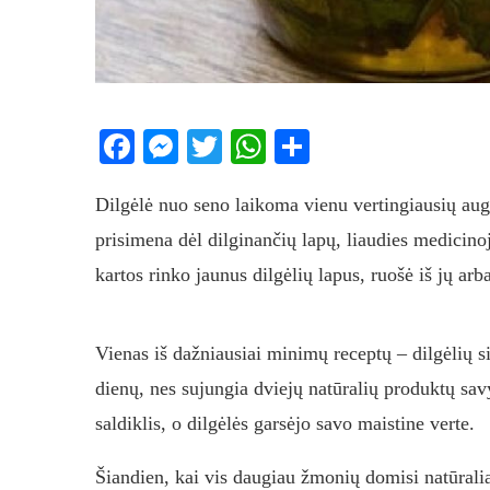
Facebook
Messenger
Twitter
WhatsApp
Share
Dilgėlė nuo seno laikoma vienu vertingiausių aug
prisimena dėl dilginančių lapų, liaudies medicino
kartos rinko jaunus dilgėlių lapus, ruošė iš jų arb
Vienas iš dažniausiai minimų receptų – dilgėlių s
dienų, nes sujungia dviejų natūralių produktų sa
saldiklis, o dilgėlės garsėjo savo maistine verte.
Šiandien, kai vis daugiau žmonių domisi natūraliai