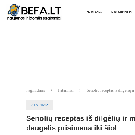
PRADŽIA
NAUJIENOS
Pagrindinis
Patarimai
Senolių receptas iš dilgėlių i
PATARIMAI
Senolių receptas iš dilgėlių ir 
daugelis prisimena iki šiol