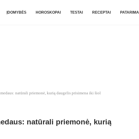
ĮDOMYBĖS
HOROSKOPAI
TESTAI
RECEPTAI
PATARIMA
r medaus: natūrali priemonė, kurią daugelis prisimena iki šiol
medaus: natūrali priemonė, kurią