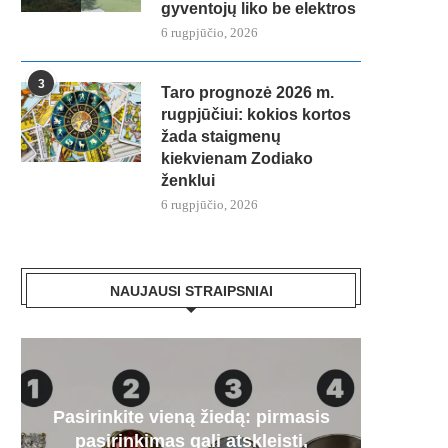
gyventojų liko be elektros
6 rugpjūčio, 2026
3
Taro prognozė 2026 m.
rugpjūčiui: kokios kortos
žada staigmenų
kiekvienam Zodiako
ženklui
6 rugpjūčio, 2026
NAUJAUSI STRAIPSNIAI
Pasirinkite vieną žiedą: pirmasis
Paa
„Mer
Artėj
Audr
pasirinkimas gali atskleisti,
dyze