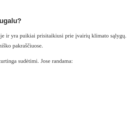
augalu?
 ir yra puikiai prisitaikiusi prie įvairių klimato sąlygų.
miško pakraščiuose.
turtinga sudėtimi. Jose randama: