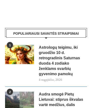
POPULIARIAUSI SAVAITĖS STRAIPSNIAI
1
Astrologų teigimu, iki
gruodžio 10 d.
retrogradinis Saturnas
duoda 4 zodiako
ženklams svarbių
gyvenimo pamokų
4 rugpjūčio, 2026
2
Audra smogė Pietų
Lietuvai: stiprus škvalas
vartė medžius, dalis