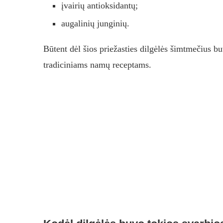
įvairių antioksidantų;
augalinių junginių.
Būtent dėl šios priežasties dilgėlės šimtmečius b
tradiciniams namų receptams.