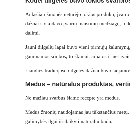
Kodėl dilgėlės buvo tokios svarbi
Anksčiau žmonės neturėjo tokios produktų įvairo
dažnai stokodavo įvairių maistinių medžiagų, todė
dalimi.
Jauni dilgėlių lapai buvo vieni pirmųjų žalumynų
gaminamos sriubos, troškiniai, arbatos ir net įvai
Liaudies tradicijose dilgėlės dažnai buvo siejamo
Medus – natūralus produktas, vert
Ne mažiau svarbus šiame recepte yra medus.
Medus žmonių naudojamas jau tūkstančius metų. Ji
galimybės ilgai išsilaikyti natūraliu būdu.