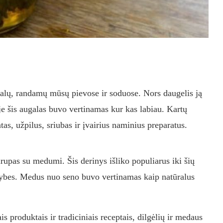
alų, randamų mūsų pievose ir soduose. Nors daugelis ją
je šis augalas buvo vertinamas kur kas labiau. Kartų
atas, užpilus, sriubas ir įvairius naminius preparatus.
irupas su medumi. Šis derinys išliko populiarus iki šių
vybes. Medus nuo seno buvo vertinamas kaip natūralus
s produktais ir tradiciniais receptais, dilgėlių ir medaus