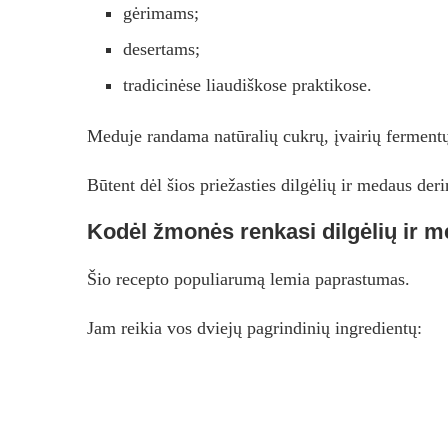
gėrimams;
desertams;
tradicinėse liaudiškose praktikose.
Meduje randama natūralių cukrų, įvairių fermentų
Būtent dėl šios priežasties dilgėlių ir medaus der
Kodėl žmonės renkasi dilgėlių ir m
Šio recepto populiarumą lemia paprastumas.
Jam reikia vos dviejų pagrindinių ingredientų: