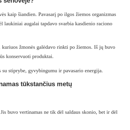
os senovėje?
vės kaip šiandien. Pavasarį po ilgos žiemos organizmas
l laukiniai augalai tapdavo svarbia kasdienio raciono
, kuriuos žmonės galėdavo rinkti po žiemos. Iš jų buvo
rūs konservuoti produktai.
s su stiprybe, gyvybingumu ir pavasario energija.
inamas tūkstančius metų
s buvo vertinamas ne tik dėl saldaus skonio, bet ir dėl