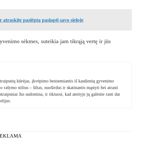
r atraskite paslėptą paslaptį savo sieloje
venimo sėkmes, suteikia jam tikrąją vertę ir jūs
 straipsnių kūrėjas, įkvėpimo besisemiantis iš kasdienių gyvenimo
 rašymo stilius – šiltas, nuoširdus ir skatinantis mąstyti bei atrasti
raipsniai Jus sudomina, ir tikiuosi, kad ateityje jų galėsite rasti dar
elijus.
REKLAMA