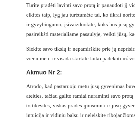
Turite pradėti lavinti savo protą ir panaudoti jį v
elkitės taip, lyg jau turėtumėte tai, ko tikrai nori
ir gyvybingumo, įsivaizduokite, koks bus jūsų gy
pasireikšti materialiame pasaulyje, veikti jūsų, ka
Siekite savo tikslų ir nepamirškite prie jų nepris
vienu metu ir visada skirkite laiko padėkoti už vi
Akmuo Nr 2:
Atrodo, kad pastaruoju metu jūsų gyvenimas buvo 
ateities, tačiau galite ramiai nuraminti savo protą
to tikėsitės, viskas pradės įprasminti ir jūsų gyv
intuicija ir vidiniu balsu ir neleiskite ribojančio