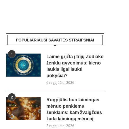
POPULIARIAUSI SAVAITĖS STRAIPSNIAI
1
Laimė grįžta į trijų Zodiako
ženklų gyvenimus: kieno
laukia ilgai laukti
pokyčiai?
6 rugpjūčio, 2026
2
Rugpjūtis bus laimingas
mėnuo penkiems
ženklams: kam žvaigždės
žada laimingą mėnesį
7 rugpjūčio, 2026