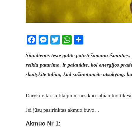
Facebook
Messenger
Twitter
WhatsApp
Share
Šiandienos teste galite patirti šamano išminties.
reikia patarimo, ir palaukite, kol energijos prad
skaitykite toliau, kad sužinotumėte atsakymą, ku
Darykite tai su tikėjimu, nes kuo labiau tuo tikėsi
Jei jūsų pasirinktas akmuo buvo…
Akmuo Nr 1: