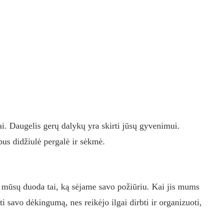
dai. Daugelis gerų dalykų yra skirti jūsų gyvenimui.
bus didžiulė pergalė ir sėkmė.
iš mūsų duoda tai, ką sėjame savo požiūriu. Kai jis mums
 savo dėkingumą, nes reikėjo ilgai dirbti ir organizuoti,