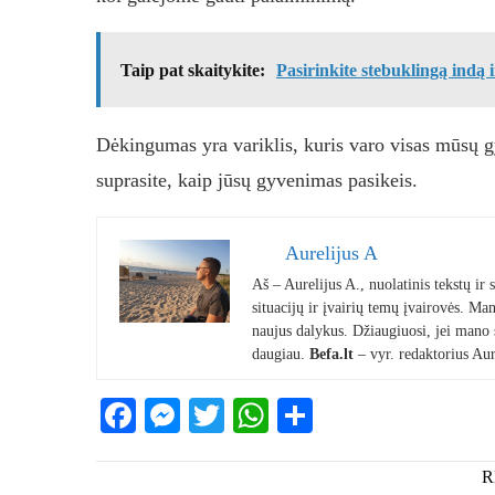
Taip pat skaitykite:
Pasirinkite stebuklingą indą i
Dėkingumas yra variklis, kuris varo visas mūsų gy
suprasite, kaip jūsų gyvenimas pasikeis.
Aurelijus A
Aš – Aurelijus A., nuolatinis tekstų ir
situacijų ir įvairių temų įvairovės. Mano
naujus dalykus. Džiaugiuosi, jei mano st
daugiau.
Befa.lt
– vyr. redaktorius Aur
Facebook
Messenger
Twitter
WhatsApp
Share