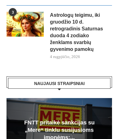
3
Astrologų teigimu, iki
gruodžio 10 d.
retrogradinis Saturnas
duoda 4 zodiako
ženklams svarbių
gyvenimo pamokų
4 rugpjūčio, 2026
NAUJAUSI STRAIPSNIAI
FNTT pritaikė sankcijas su
Česnak
Močiuč
Skania
100% 
„Mere“ tinklu susijusioms
vie
pr
jį g
įmonėms:...