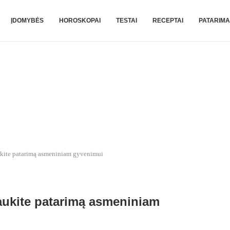
ĮDOMYBĖS
HOROSKOPAI
TESTAI
RECEPTAI
PATARIMA
ukite patarimą asmeniniam gyvenimui
aukite patarimą asmeniniam