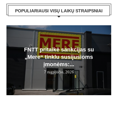
POPULIARIAUSI VISŲ LAIKŲ STRAIPSNIAI
FNTT pritaikė sankcijas su
Česnak
Močiuč
Skania
100% 
„Mere“ tinklu susijusioms
vie
pr
jį g
įmonėms:...
7 rugpjūčio, 2026