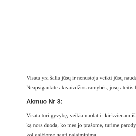
Visata yra šalia jūsų ir nenustoja veikti jūsų nau
Neapsigaukite akivaizdžios ramybės, jūsų ateitis 
Akmuo Nr 3:
Visata turi gyvybę, veikia nuolat ir kiekvienam 
ką nors duoda, ko mes jo prašome, turime parodyti
kol galėjome gauti palaiminimą.