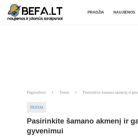
PRADŽIA
NAUJIENOS
Pagrindinis
Testai
Pasirinkite šamano akmenį ir ga
TESTAI
Pasirinkite šamano akmenį ir g
gyvenimui