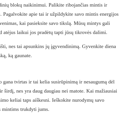
idinių blokų naikinimui. Palikite ribojančias mintis ir
te. Pagalvokite apie tai ir užpildykite savo mintis energijos
venimas, kai pasieksite savo tikslą. Mūsų mintys gali
d atėjus laikui jos pradėtų tapti jūsų tikrovės dalimi.
irišti, nes tai apsunkins jų įgyvendinimą. Gyvenkite diena
ską, ką gaunate.
gana tvirtas ir tai kelia susirūpinimą ir nesaugumą dėl
 ir širdį, nes yra daug daugiau nei matote. Kai mažiausiai
enimo keliai taps aiškesni. Ieškokite nurodymų savo
ms mintims trukdyti jums.