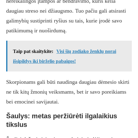
nereikalingos įtampos ar bendravimo, kuris kelia
daugiau streso nei džiaugsmo. Tuo pačiu gali atsirasti
galimybių sustiprinti ryšius su tais, kurie įrodė savo
patikimumą ir nuoširdumą.
Taip pat skaitykite:
Visi šių zodiako ženklų norai
išsipildys iki birželio pabaigos!
Skorpionams gali būti naudinga daugiau dėmesio skirti
ne tik kitų žmonių veiksmams, bet ir savo poreikiams
bei emocinei savijautai.
Šaulys: metas peržiūrėti ilgalaikius
tikslus