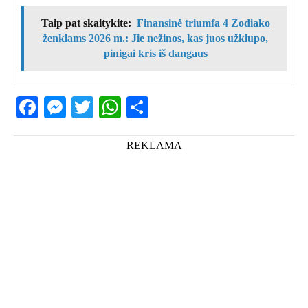
Taip pat skaitykite:
Finansinė triumfa 4 Zodiako
ženklams 2026 m.: Jie nežinos, kas juos užklupo,
pinigai kris iš dangaus
Facebook
Messenger
Twitter
WhatsApp
Share
REKLAMA