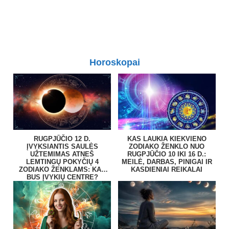
Horoskopai
RUGPJŪČIO 12 D.
KAS LAUKIA KIEKVIENO
ĮVYKSIANTIS SAULĖS
ZODIAKO ŽENKLO NUO
UŽTEMIMAS ATNEŠ
RUGPJŪČIO 10 IKI 16 D.:
LEMTINGŲ POKYČIŲ 4
MEILĖ, DARBAS, PINIGAI IR
ZODIAKO ŽENKLAMS: KAS
KASDIENIAI REIKALAI
BUS ĮVYKIŲ CENTRE?