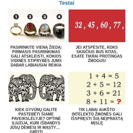
Testai
PASIRINKITE VIENĄ ŽIEDĄ:
JEI ATSPĖSITE, KOKS
PIRMASIS PASIRINKIMAS
SKAIČIUS BUS KITAS,
GALI ATSKLEISTI, KOKIOS
ESATE TIKRAI PROTINGAS
VIDINĖS STIPRYBĖS JUMS
ŽMOGUS!
DABAR LABIAUSIAI REIKIA
KIEK GYVŪNŲ GALITE
TIK LABAI AUKŠTO
PASTEBĖTI ŠIAME
INTELEKTO ŽMONĖS GALI
PAVEIKSLĖLYJE? OPTINĖ
IŠSPRĘSTI ŠIĄ NEĮPRASTĄ
ILIUZIJA, KURI IŠBANDYS
MĮSLĘ
JŪSŲ DĖMESĮ IR MĄSTYMO
GREITĮ