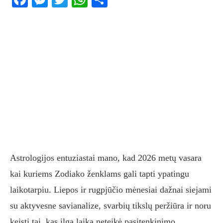
Astrologijos entuziastai mano, kad 2026 metų vasara
kai kuriems Zodiako ženklams gali tapti ypatingu
laikotarpiu. Liepos ir rugpjūčio mėnesiai dažnai siejami
su aktyvesne savianalize, svarbių tikslų peržiūra ir noru
keisti tai, kas ilgą laiką neteikė pasitenkinimo.