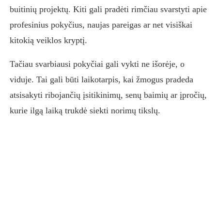
buitinių projektų. Kiti gali pradėti rimčiau svarstyti apie
profesinius pokyčius, naujas pareigas ar net visiškai
kitokią veiklos kryptį.
Tačiau svarbiausi pokyčiai gali vykti ne išorėje, o
viduje. Tai gali būti laikotarpis, kai žmogus pradeda
atsisakyti ribojančių įsitikinimų, senų baimių ar įpročių,
kurie ilgą laiką trukdė siekti norimų tikslų.