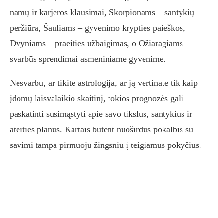
namų ir karjeros klausimai, Skorpionams – santykių
peržiūra, Šauliams – gyvenimo krypties paieškos,
Dvyniams – praeities užbaigimas, o Ožiaragiams –
svarbūs sprendimai asmeniniame gyvenime.
Nesvarbu, ar tikite astrologija, ar ją vertinate tik kaip
įdomų laisvalaikio skaitinį, tokios prognozės gali
paskatinti susimąstyti apie savo tikslus, santykius ir
ateities planus. Kartais būtent nuoširdus pokalbis su
savimi tampa pirmuoju žingsniu į teigiamus pokyčius.