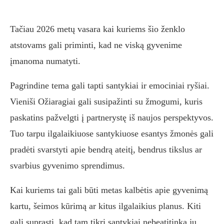
Tačiau 2026 metų vasara kai kuriems šio ženklo
atstovams gali priminti, kad ne viską gyvenime
įmanoma numatyti.
Pagrindine tema gali tapti santykiai ir emociniai ryšiai.
Vieniši Ožiaragiai gali susipažinti su žmogumi, kuris
paskatins pažvelgti į partnerystę iš naujos perspektyvos.
Tuo tarpu ilgalaikiuose santykiuose esantys žmonės gali
pradėti svarstyti apie bendrą ateitį, bendrus tikslus ar
svarbius gyvenimo sprendimus.
Kai kuriems tai gali būti metas kalbėtis apie gyvenimą
kartu, šeimos kūrimą ar kitus ilgalaikius planus. Kiti
gali suprasti, kad tam tikri santykiai nebeatitinka jų