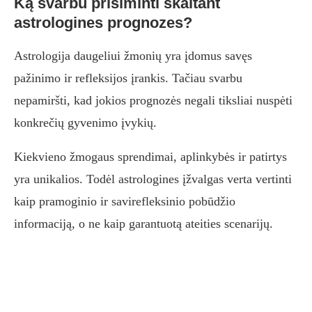
Ką svarbu prisiminti skaitant
astrologines prognozes?
Astrologija daugeliui žmonių yra įdomus savęs
pažinimo ir refleksijos įrankis. Tačiau svarbu
nepamiršti, kad jokios prognozės negali tiksliai nuspėti
konkrečių gyvenimo įvykių.
Kiekvieno žmogaus sprendimai, aplinkybės ir patirtys
yra unikalios. Todėl astrologines įžvalgas verta vertinti
kaip pramoginio ir savirefleksinio pobūdžio
informaciją, o ne kaip garantuotą ateities scenarijų.