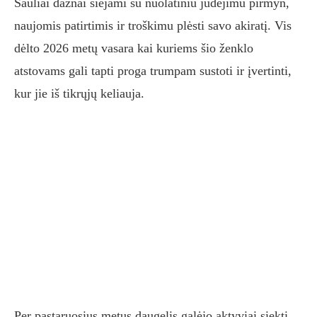
Šauliai dažnai siejami su nuolatiniu judėjimu pirmyn,
naujomis patirtimis ir troškimu plėsti savo akiratį. Vis
dėlto 2026 metų vasara kai kuriems šio ženklo
atstovams gali tapti proga trumpam sustoti ir įvertinti,
kur jie iš tikrųjų keliauja.
Per pastaruosius metus daugelis galėjo aktyviai siekti