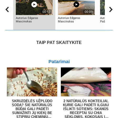
00:17
00:09
Autorius Edgaras
Autorius Edgaras
Autorius Kęst
Mascinskas
Mascinskas
Paškevičius
TAIP PAT SKAITYKITE
Patarimai
SKRUZDĖLĖS UŽPLŪDO
2 NATŪRALŪS KOKTEILIAI,
SODĄ? ŠIE NATŪRALŪS
KURIE GALI PADĖTI ILGIAU
BŪDAI GALI PADĖTI
IŠLIKTI SOTIEMS: SKANŪS
SUMAŽINTI JŲ KIEKĮ BE
RECEPTAI SU CHIA
STIPRIŲ CHEMINIŲ
SĖKLOMIS, KOKOSAIS IR