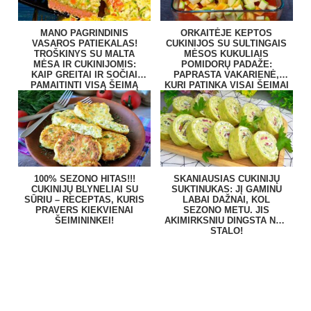
MANO PAGRINDINIS
ORKAITĖJE KEPTOS
VASAROS PATIEKALAS!
CUKINIJOS SU SULTINGAIS
TROŠKINYS SU MALTA
MĖSOS KUKULIAIS
MĖSA IR CUKINIJOMIS:
POMIDORŲ PADAŽE:
KAIP GREITAI IR SOČIAI
PAPRASTA VAKARIENĖ,
PAMAITINTI VISĄ ŠEIMĄ
KURI PATINKA VISAI ŠEIMAI
100% SEZONO HITAS!!!
SKANIAUSIAS CUKINIJŲ
CUKINIJŲ BLYNELIAI SU
SUKTINUKAS: JĮ GAMINU
SŪRIU – RECEPTAS, KURIS
LABAI DAŽNAI, KOL
PRAVERS KIEKVIENAI
SEZONO METU. JIS
ŠEIMININKEI!
AKIMIRKSNIU DINGSTA NUO
STALO!