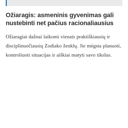
Ožiaragis: asmeninis gyvenimas gali
nustebinti net pačius racionaliausius
Ožiaragiai dažnai laikomi vienais praktiškiausių ir
disciplinuočiausių Zodiako ženklų. Jie mėgsta planuoti,
kontroliuoti situacijas ir aiškiai matyti savo tikslus.