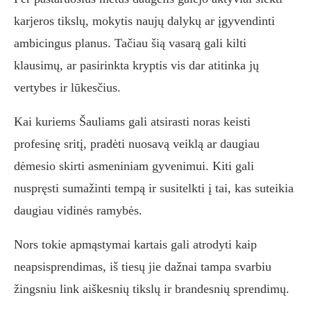
karjeros tikslų, mokytis naujų dalykų ar įgyvendinti
ambicingus planus. Tačiau šią vasarą gali kilti
klausimų, ar pasirinkta kryptis vis dar atitinka jų
vertybes ir lūkesčius.
Kai kuriems Šauliams gali atsirasti noras keisti
profesinę sritį, pradėti nuosavą veiklą ar daugiau
dėmesio skirti asmeniniam gyvenimui. Kiti gali
nuspręsti sumažinti tempą ir susitelkti į tai, kas suteikia
daugiau vidinės ramybės.
Nors tokie apmąstymai kartais gali atrodyti kaip
neapsisprendimas, iš tiesų jie dažnai tampa svarbiu
žingsniu link aiškesnių tikslų ir brandesnių sprendimų.