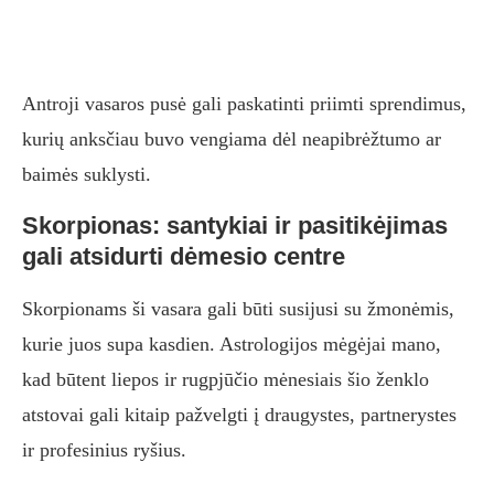
Antroji vasaros pusė gali paskatinti priimti sprendimus,
kurių anksčiau buvo vengiama dėl neapibrėžtumo ar
baimės suklysti.
Skorpionas: santykiai ir pasitikėjimas
gali atsidurti dėmesio centre
Skorpionams ši vasara gali būti susijusi su žmonėmis,
kurie juos supa kasdien. Astrologijos mėgėjai mano,
kad būtent liepos ir rugpjūčio mėnesiais šio ženklo
atstovai gali kitaip pažvelgti į draugystes, partnerystes
ir profesinius ryšius.