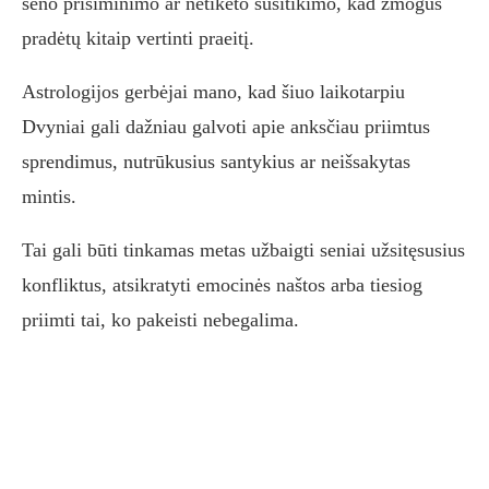
seno prisiminimo ar netikėto susitikimo, kad žmogus
pradėtų kitaip vertinti praeitį.
Astrologijos gerbėjai mano, kad šiuo laikotarpiu
Dvyniai gali dažniau galvoti apie anksčiau priimtus
sprendimus, nutrūkusius santykius ar neišsakytas
mintis.
Tai gali būti tinkamas metas užbaigti seniai užsitęsusius
konfliktus, atsikratyti emocinės naštos arba tiesiog
priimti tai, ko pakeisti nebegalima.