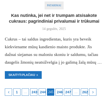
PATARIMAI
Kas nutinka, jei net ir trumpam atsisakote
cukraus: pagrindiniai privalumai ir trūkumai
14 gegužės, 2025
Cukrus – tai saldus ingredientas, kuris yra beveik
kiekviename mūsų kasdienio maisto produkte. Jis
dažnai siejamas su maloniu skoniu ir saldumu, tačiau
daugelis žmonių neatsižvelgia į jo galimą žalą mūsų …
SKAITYTI PLAČIAU
1
…
243
244
245
246
247
…
262