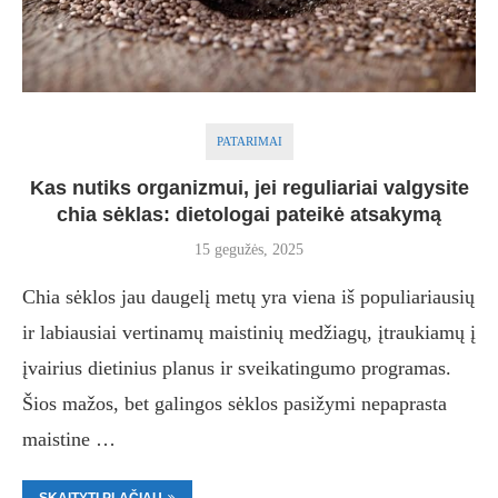
PATARIMAI
Kas nutiks organizmui, jei reguliariai valgysite
chia sėklas: dietologai pateikė atsakymą
15 gegužės, 2025
Chia sėklos jau daugelį metų yra viena iš populiariausių
ir labiausiai vertinamų maistinių medžiagų, įtraukiamų į
įvairius dietinius planus ir sveikatingumo programas.
Šios mažos, bet galingos sėklos pasižymi nepaprasta
maistine …