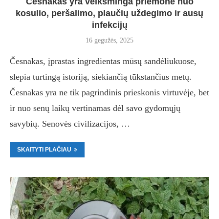
Česnakas yra veiksminga priemonė nuo
kosulio, peršalimo, plaučių uždegimo ir ausų
infekcijų
16 gegužės, 2025
Česnakas, įprastas ingredientas mūsų sandėliukuose,
slepia turtingą istoriją, siekiančią tūkstančius metų.
Česnakas yra ne tik pagrindinis prieskonis virtuvėje, bet
ir nuo senų laikų vertinamas dėl savo gydomųjų
savybių. Senovės civilizacijos, …
SKAITYTI PLAČIAU