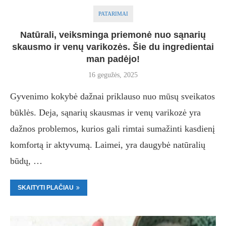
PATARIMAI
Natūrali, veiksminga priemonė nuo sąnarių
skausmo ir venų varikozės. Šie du ingredientai
man padėjo!
16 gegužės, 2025
Gyvenimo kokybė dažnai priklauso nuo mūsų sveikatos
būklės. Deja, sąnarių skausmas ir venų varikozė yra
dažnos problemos, kurios gali rimtai sumažinti kasdienį
komfortą ir aktyvumą. Laimei, yra daugybė natūralių
būdų, …
SKAITYTI PLAČIAU