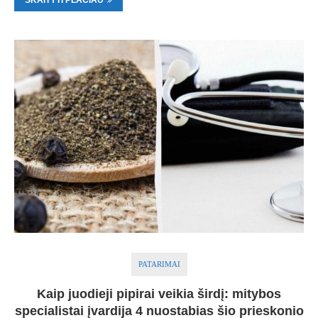
SKAITYTI PLAČIAU
PATARIMAI
Kaip juodieji pipirai veikia širdį: mitybos
specialistai įvardija 4 nuostabias šio prieskonio