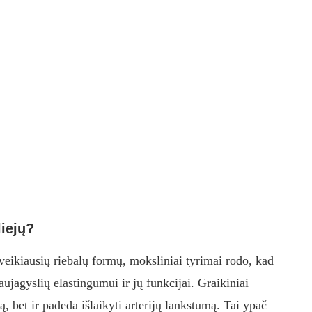
liejų?
veikiausių riebalų formų, moksliniai tyrimai rodo, kad
raujagyslių elastingumui ir jų funkcijai. Graikiniai
ą, bet ir padeda išlaikyti arterijų lankstumą. Tai ypač