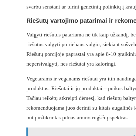
svarbu senstant ar turint genetinių polinkių į krau
Riešutų vartojimo patarimai ir rekom
Valgyti riešutus patariama ne tik kaip užkandį, bet
riešutus valgyti po riebaus valgio, siekiant sušve
Riešutų porcijoje paprastai yra apie 8-10 graikinių
nepersivalgyti, nes riešutai yra kaloringi.
Vegetarams ir veganams riešutai yra itin nauding
produktus. Riešutai ir jų produktai – puikus balty
Tačiau reikėtų atkreipti dėmesį, kad riešutų balt
rekomenduojama juos derinti su kitais augalinės ki
būtų užtikrintas pilnas amino rūgščių spektras.