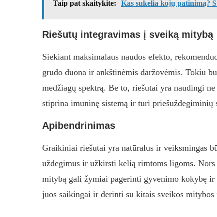
Taip pat skaitykite:
Kas sukelia kojų patinimą? Š
Riešutų integravimas į sveiką mitybą
Siekiant maksimalaus naudos efekto, rekomenduoj
grūdo duona ir ankštinėmis daržovėmis. Tokiu būd
medžiagų spektrą. Be to, riešutai yra naudingi ne 
stiprina imuninę sistemą ir turi priešuždegiminių
Apibendrinimas
Graikiniai riešutai yra natūralus ir veiksmingas bū
uždegimus ir užkirsti kelią rimtoms ligoms. Nors j
mitybą gali žymiai pagerinti gyvenimo kokybę ir pa
juos saikingai ir derinti su kitais sveikos mitybos 