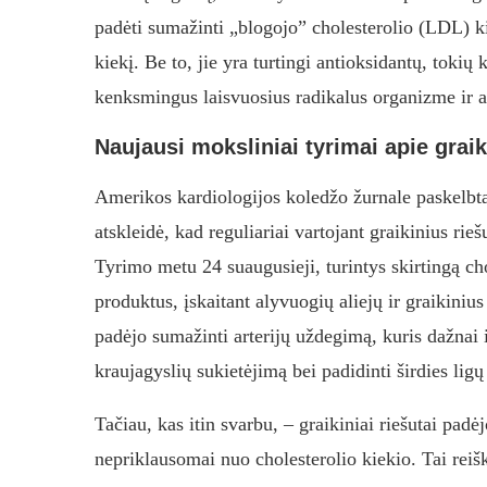
padėti sumažinti „blogojo” cholesterolio (LDL) ki
kiekį. Be to, jie yra turtingi antioksidantų, tokių
kenksmingus laisvuosius radikalus organizme ir 
Naujausi moksliniai tyrimai apie graik
Amerikos kardiologijos koledžo žurnale paskelbta
atskleidė, kad reguliariai vartojant graikinius rie
Tyrimo metu 24 suaugusieji, turintys skirtingą cho
produktus, įskaitant alyvuogių aliejų ir graikiniu
padėjo sumažinti arterijų uždegimą, kuris dažnai iš
kraujagyslių sukietėjimą bei padidinti širdies ligų 
Tačiau, kas itin svarbu, – graikiniai riešutai padė
nepriklausomai nuo cholesterolio kiekio. Tai reiš