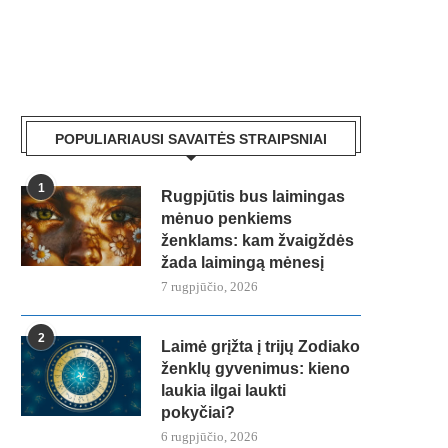
POPULIARIAUSI SAVAITĖS STRAIPSNIAI
1
Rugpjūtis bus laimingas
mėnuo penkiems
ženklams: kam žvaigždės
žada laimingą mėnesį
7 rugpjūčio, 2026
2
Laimė grįžta į trijų Zodiako
ženklų gyvenimus: kieno
laukia ilgai laukti
pokyčiai?
6 rugpjūčio, 2026