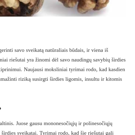
inti savo sveikatą natūraliais būdais, ir viena iš
niai riešutai yra žinomi dėl savo naudingų savybių širdies
tiprinimui. Naujausi moksliniai tyrimai rodo, kad kasdien
mažinti riziką susirgti širdies ligomis, insultu ir kitomis
?
 šaltinis. Juose gausu mononesočiųjų ir polinesočiųjų
širdies sveikatai. Tyrimai rodo, kad šie riešutai gali