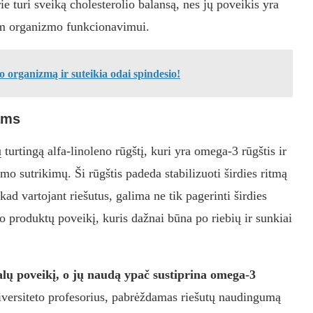
rie turi sveiką cholesterolio balansą, nes jų poveikis yra
ram organizmo funkcionavimui.
 organizmą ir suteikia odai spindesio!
ams
ų turtingą alfa-linoleno rūgštį, kuri yra omega-3 rūgštis ir
mo sutrikimų. Ši rūgštis padeda stabilizuoti širdies ritmą
kad vartojant riešutus, galima ne tik pagerinti širdies
to produktų poveikį, kuris dažnai būna po riebių ir sunkiai
balų poveikį, o jų naudą ypač sustiprina omega-3
versiteto profesorius, pabrėždamas riešutų naudingumą