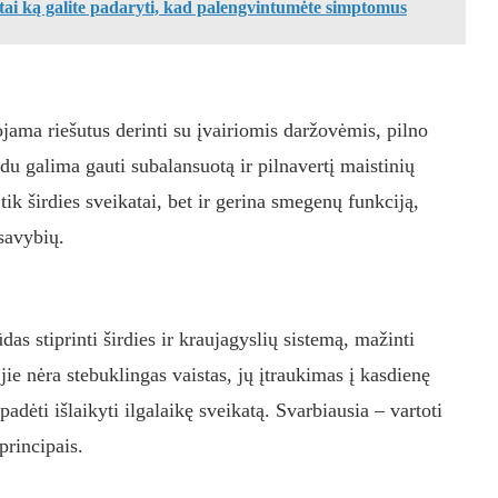
tai ką galite padaryti, kad palengvintumėte simptomus
ama riešutus derinti su įvairiomis daržovėmis, pilno
u galima gauti subalansuotą ir pilnavertį maistinių
tik širdies sveikatai, bet ir gerina smegenų funkciją,
 savybių.
das stiprinti širdies ir kraujagyslių sistemą, mažinti
ie nėra stebuklingas vaistas, jų įtraukimas į kasdienę
dėti išlaikyti ilgalaikę sveikatą. Svarbiausia – vartoti
principais.