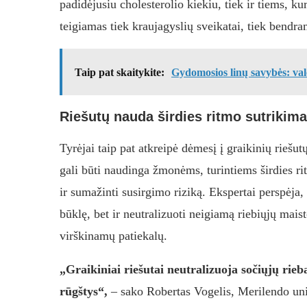
padidėjusiu cholesterolio kiekiu, tiek ir tiems, ku
teigiamas tiek kraujagyslių sveikatai, tiek bend
Taip pat skaitykite:
Gydomosios linų savybės: valo
Riešutų nauda širdies ritmo sutrikim
Tyrėjai taip pat atkreipė dėmesį į graikinių riešut
gali būti naudinga žmonėms, turintiems širdies rit
ir sumažinti susirgimo riziką. Ekspertai perspėja, 
būklę, bet ir neutralizuoti neigiamą riebiųjų mais
virškinamų patiekalų.
„Graikiniai riešutai neutralizuoja sočiųjų rie
rūgštys“,
– sako Robertas Vogelis, Merilendo uni