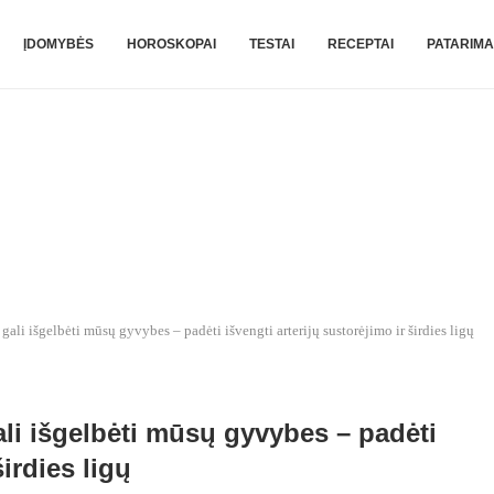
ĮDOMYBĖS
HOROSKOPAI
TESTAI
RECEPTAI
PATARIMA
ą gali išgelbėti mūsų gyvybes – padėti išvengti arterijų sustorėjimo ir širdies ligų
gali išgelbėti mūsų gyvybes – padėti
širdies ligų