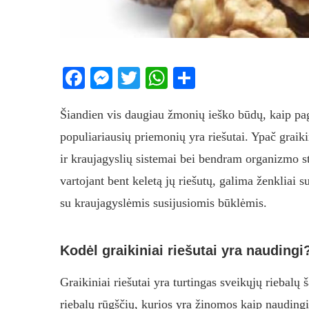
Facebook
Messenger
Twitter
WhatsApp
Share
Šiandien vis daugiau žmonių ieško būdų, kaip pager
populiariausių priemonių yra riešutai. Ypač graiki
ir kraujagyslių sistemai bei bendram organizmo s
vartojant bent keletą jų riešutų, galima ženkliai su
su kraujagyslėmis susijusiomis būklėmis.
Kodėl graikiniai riešutai yra naudingi
Graikiniai riešutai yra turtingas sveikųjų riebalų
riebalų rūgščių, kurios yra žinomos kaip naudingi 