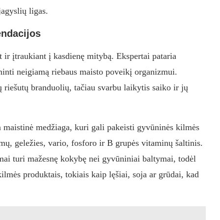
jagyslių ligas.
endacijos
 ir įtraukiant į kasdienę mitybą. Ekspertai pataria
lninti neigiamą riebaus maisto poveikį organizmui.
 riešutų branduolių, tačiau svarbu laikytis saiko ir jų
a maistinė medžiaga, kuri gali pakeisti gyvūninės kilmės
mų, geležies, vario, fosforo ir B grupės vitaminų šaltinis.
ymai turi mažesnę kokybę nei gyvūniniai baltymai, todėl
lmės produktais, tokiais kaip lęšiai, soja ar grūdai, kad