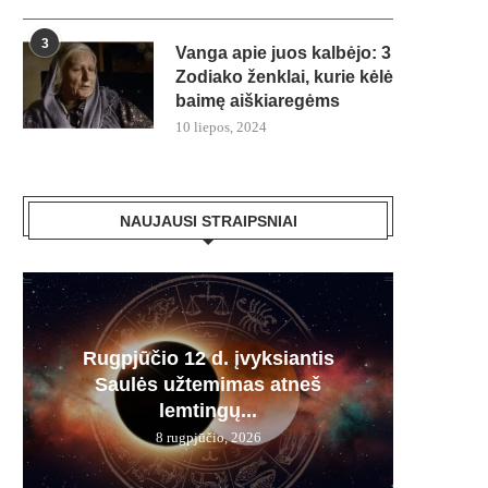
3
Vanga apie juos kalbėjo: 3
Zodiako ženklai, kurie kėlė
baimę aiškiaregėms
10 liepos, 2024
NAUJAUSI STRAIPSNIAI
Rugpjūčio 12 d. įvyksiantis
Kodė
Kodėl
Vakar
Kas 
Saulės užtemimas atneš
Gydy
kavos
imb
žen
lemtingų...
8 rugpjūčio, 2026