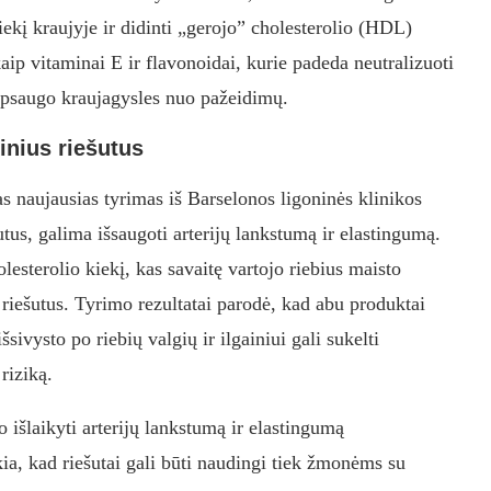
ekį kraujyje ir didinti „gerojo” cholesterolio (HDL)
 kaip vitaminai E ir flavonoidai, kurie padeda neutralizuoti
apsaugo kraujagysles nuo pažeidimų.
inius riešutus
s naujausias tyrimas iš Barselonos ligoninės klinikos
šutus, galima išsaugoti arterijų lankstumą ir elastingumą.
lesterolio kiekį, kas savaitę vartojo riebius maisto
s riešutus. Tyrimo rezultatai parodė, kad abu produktai
sivysto po riebių valgių ir ilgainiui gali sukelti
riziką.
jo išlaikyti arterijų lankstumą ir elastingumą
kia, kad riešutai gali būti naudingi tiek žmonėms su