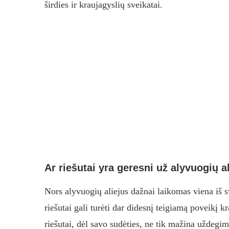
širdies ir kraujagyslių sveikatai.
Ar riešutai yra geresni už alyvuogių a
Nors alyvuogių aliejus dažnai laikomas viena iš s
riešutai gali turėti dar didesnį teigiamą poveikį k
riešutai, dėl savo sudėties, ne tik mažina uždegim