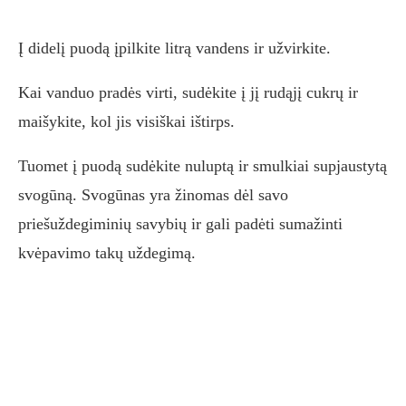
Į didelį puodą įpilkite litrą vandens ir užvirkite.
Kai vanduo pradės virti, sudėkite į jį rudąjį cukrų ir
maišykite, kol jis visiškai ištirps.
Tuomet į puodą sudėkite nuluptą ir smulkiai supjaustytą
svogūną. Svogūnas yra žinomas dėl savo
priešuždegiminių savybių ir gali padėti sumažinti
kvėpavimo takų uždegimą.