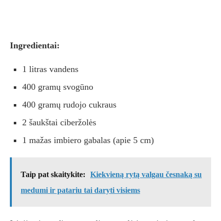
Ingredientai:
1 litras vandens
400 gramų svogūno
400 gramų rudojo cukraus
2 šaukštai ciberžolės
1 mažas imbiero gabalas (apie 5 cm)
Taip pat skaitykite:
Kiekvieną rytą valgau česnaką su
medumi ir patariu tai daryti visiems