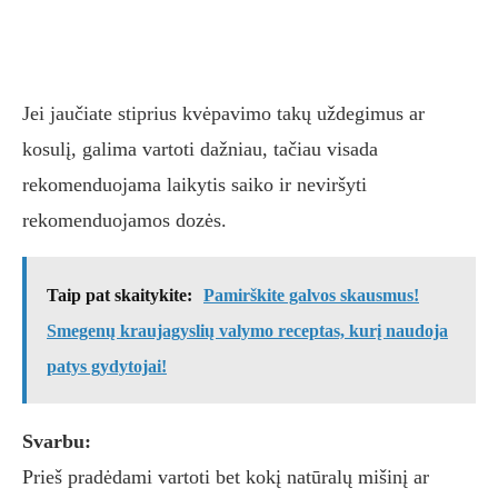
Jei jaučiate stiprius kvėpavimo takų uždegimus ar
kosulį, galima vartoti dažniau, tačiau visada
rekomenduojama laikytis saiko ir neviršyti
rekomenduojamos dozės.
Taip pat skaitykite:
Pamirškite galvos skausmus!
Smegenų kraujagyslių valymo receptas, kurį naudoja
patys gydytojai!
Svarbu:
Prieš pradėdami vartoti bet kokį natūralų mišinį ar