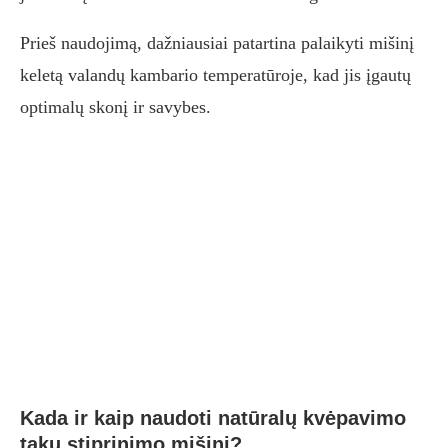
Prieš naudojimą, dažniausiai patartina palaikyti mišinį
keletą valandų kambario temperatūroje, kad jis įgautų
optimalų skonį ir savybes.
Kada ir kaip naudoti natūralų kvėpavimo
takų stiprinimo mišinį?