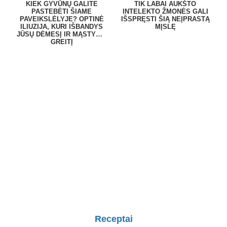
KIEK GYVŪNŲ GALITE
TIK LABAI AUKŠTO
PASTEBĖTI ŠIAME
INTELEKTO ŽMONĖS GALI
PAVEIKSLĖLYJE? OPTINĖ
IŠSPRĘSTI ŠIĄ NEĮPRASTĄ
ILIUZIJA, KURI IŠBANDYS
MĮSLĘ
JŪSŲ DĖMESĮ IR MĄSTYMO
GREITĮ
Receptai