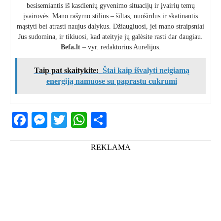
besisemiantis iš kasdienių gyvenimo situacijų ir įvairių temų
įvairovės. Mano rašymo stilius – šiltas, nuoširdus ir skatinantis
mąstyti bei atrasti naujus dalykus. Džiaugiuosi, jei mano straipsniai
Jus sudomina, ir tikiuosi, kad ateityje jų galėsite rasti dar daugiau.
Befa.lt
– vyr. redaktorius Aurelijus.
Taip pat skaitykite:
Štai kaip išvalyti neigiamą
energiją namuose su paprastu cukrumi
Facebook
Messenger
Twitter
WhatsApp
Share
REKLAMA