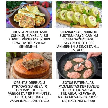
100% SEZONO HITAS!!!
SKANIAUSIAS CUKINIJŲ
CUKINIJŲ BLYNELIAI SU
SUKTINUKAS: JĮ GAMINU
SŪRIU – RECEPTAS, KURIS
LABAI DAŽNAI, KOL
PRAVERS KIEKVIENAI
SEZONO METU. JIS
ŠEIMININKEI!
AKIMIRKSNIU DINGSTA NUO
STALO!
GREITAS DREBUČIŲ
SOTUS PATIEKALAS,
PYRAGAS SU MĖSA IR
PAGAMINTAS KEPTUVĖJE
GRYBAIS: TEŠLA
BE DIDELIO VARGO:
PARUOŠTA PER 5 MINUTES,
SUMAIŠAU KEFYRĄ SU
O SOTI, SULTINGA
MALTA MĖSA IR PARUOŠIU
VAKARIENĖ – ANT STALO
NEĮTIKĖTINAI GARDŲ
BE VARGO
PATIEKALĄ