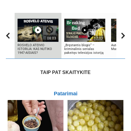
08:03
17:03
ROSVELO ATEIVIO
„Bręstantis blogis“ –
Autorius Edg
ISTORIJA: KAS NUTIKO
kriminalinis serialas
Mascinskas
1947-AISIAIS?
pakeitęs televizijos istoriją
TAIP PAT SKAITYKITE
Patarimai