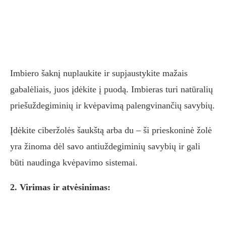
Imbiero šaknį nuplaukite ir supjaustykite mažais
gabalėliais, juos įdėkite į puodą. Imbieras turi natūralių
priešuždegiminių ir kvėpavimą palengvinančių savybių.
Įdėkite ciberžolės šaukštą arba du – ši prieskoninė žolė
yra žinoma dėl savo antiuždegiminių savybių ir gali
būti naudinga kvėpavimo sistemai.
2. Virimas ir atvėsinimas: