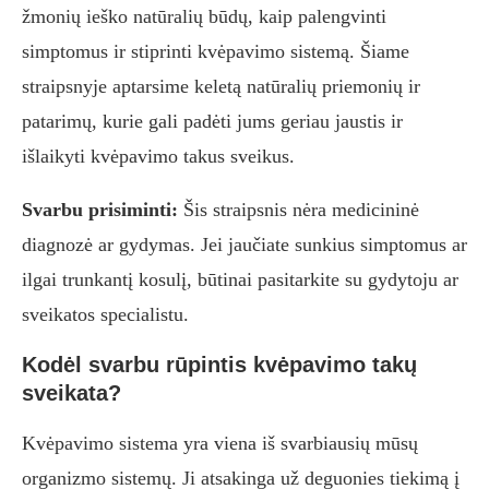
žmonių ieško natūralių būdų, kaip palengvinti
simptomus ir stiprinti kvėpavimo sistemą. Šiame
straipsnyje aptarsime keletą natūralių priemonių ir
patarimų, kurie gali padėti jums geriau jaustis ir
išlaikyti kvėpavimo takus sveikus.
Svarbu prisiminti:
Šis straipsnis nėra medicininė
diagnozė ar gydymas. Jei jaučiate sunkius simptomus ar
ilgai trunkantį kosulį, būtinai pasitarkite su gydytoju ar
sveikatos specialistu.
Kodėl svarbu rūpintis kvėpavimo takų
sveikata?
Kvėpavimo sistema yra viena iš svarbiausių mūsų
organizmo sistemų. Ji atsakinga už deguonies tiekimą į