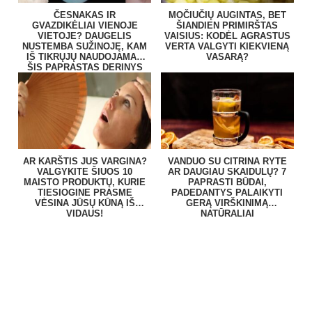
ČESNAKAS IR
MOČIUČIŲ AUGINTAS, BET
GVAZDIKĖLIAI VIENOJE
ŠIANDIEN PRIMIRŠTAS
VIETOJE? DAUGELIS
VAISIUS: KODĖL AGRASTUS
NUSTEMBA SUŽINOJĘ, KAM
VERTA VALGYTI KIEKVIENĄ
IŠ TIKRŲJŲ NAUDOJAMAS
VASARĄ?
ŠIS PAPRASTAS DERINYS
AR KARŠTIS JUS VARGINA?
VANDUO SU CITRINA RYTE
VALGYKITE ŠIUOS 10
AR DAUGIAU SKAIDULŲ? 7
MAISTO PRODUKTŲ, KURIE
PAPRASTI BŪDAI,
TIESIOGINE PRASME
PADEDANTYS PALAIKYTI
VĖSINA JŪSŲ KŪNĄ IŠ
GERĄ VIRŠKINIMĄ
VIDAUS!
NATŪRALIAI