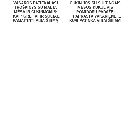
VASAROS PATIEKALAS!
CUKINIJOS SU SULTINGAIS
TROŠKINYS SU MALTA
MĖSOS KUKULIAIS
MĖSA IR CUKINIJOMIS:
POMIDORŲ PADAŽE:
KAIP GREITAI IR SOČIAI
PAPRASTA VAKARIENĖ,
PAMAITINTI VISĄ ŠEIMĄ
KURI PATINKA VISAI ŠEIMAI