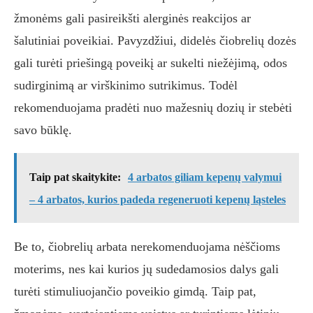
žmonėms gali pasireikšti alerginės reakcijos ar
šalutiniai poveikiai. Pavyzdžiui, didelės čiobrelių dozės
gali turėti priešingą poveikį ar sukelti niežėjimą, odos
sudirginimą ar virškinimo sutrikimus. Todėl
rekomenduojama pradėti nuo mažesnių dozių ir stebėti
savo būklę.
Taip pat skaitykite:
4 arbatos giliam kepenų valymui
– 4 arbatos, kurios padeda regeneruoti kepenų ląsteles
Be to, čiobrelių arbata nerekomenduojama nėščioms
moterims, nes kai kurios jų sudedamosios dalys gali
turėti stimuliuojančio poveikio gimdą. Taip pat,