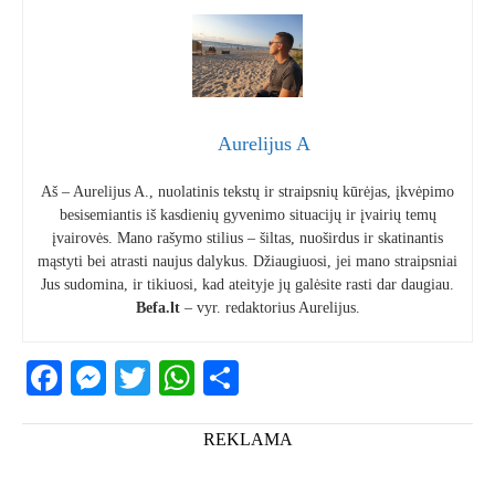
Aurelijus A
Aš – Aurelijus A., nuolatinis tekstų ir straipsnių kūrėjas, įkvėpimo
besisemiantis iš kasdienių gyvenimo situacijų ir įvairių temų
įvairovės. Mano rašymo stilius – šiltas, nuoširdus ir skatinantis
mąstyti bei atrasti naujus dalykus. Džiaugiuosi, jei mano straipsniai
Jus sudomina, ir tikiuosi, kad ateityje jų galėsite rasti dar daugiau.
Befa.lt
– vyr. redaktorius Aurelijus.
Facebook
Messenger
Twitter
WhatsApp
Share
REKLAMA