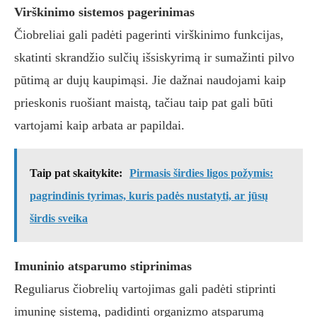
Virškinimo sistemos pagerinimas
Čiobreliai gali padėti pagerinti virškinimo funkcijas,
skatinti skrandžio sulčių išsiskyrimą ir sumažinti pilvo
pūtimą ar dujų kaupimąsi. Jie dažnai naudojami kaip
prieskonis ruošiant maistą, tačiau taip pat gali būti
vartojami kaip arbata ar papildai.
Taip pat skaitykite:
Pirmasis širdies ligos požymis:
pagrindinis tyrimas, kuris padės nustatyti, ar jūsų
širdis sveika
Imuninio atsparumo stiprinimas
Reguliarus čiobrelių vartojimas gali padėti stiprinti
imuninę sistemą, padidinti organizmo atsparumą