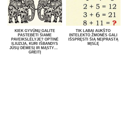
KIEK GYVŪNŲ GALITE
TIK LABAI AUKŠTO
PASTEBĖTI ŠIAME
INTELEKTO ŽMONĖS GALI
PAVEIKSLĖLYJE? OPTINĖ
IŠSPRĘSTI ŠIĄ NEĮPRASTĄ
ILIUZIJA, KURI IŠBANDYS
MĮSLĘ
JŪSŲ DĖMESĮ IR MĄSTYMO
GREITĮ