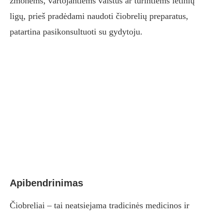
žmonėms, vartojantiems vaistus ar turintiems lėtinių
ligų, prieš pradėdami naudoti čiobrelių preparatus,
patartina pasikonsultuoti su gydytoju.
Apibendrinimas
Čiobreliai – tai neatsiejama tradicinės medicinos ir