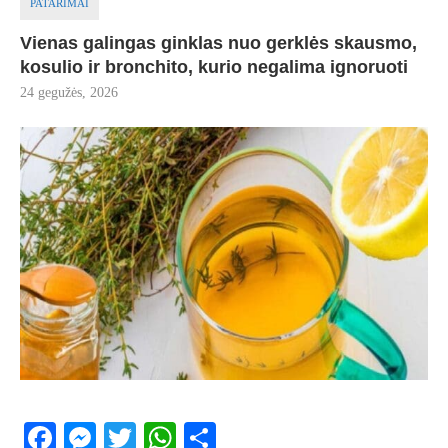
PATARIMAI
Vienas galingas ginklas nuo gerklės skausmo,
kosulio ir bronchito, kurio negalima ignoruoti
24 gegužės, 2026
Facebook
Messenger
Twitter
WhatsApp
Share