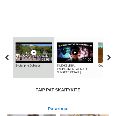
02:03
11:00
Žygiai prie Dubysos
5 MOKSLINIAI
Čeburėkai su
EKSPERIMENTAI, KURIE
SUKRĖTĖ PASAULĮ
TAIP PAT SKAITYKITE
Patarimai