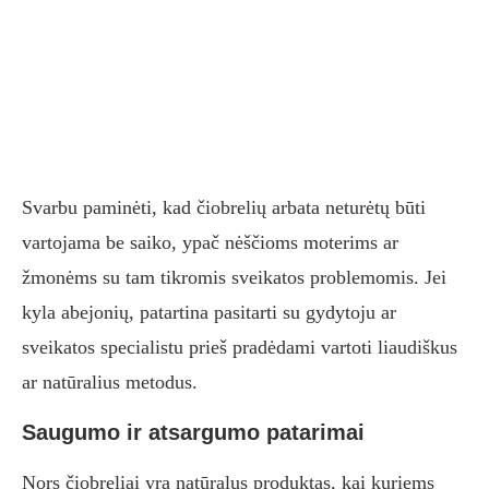
Svarbu paminėti, kad čiobrelių arbata neturėtų būti
vartojama be saiko, ypač nėščioms moterims ar
žmonėms su tam tikromis sveikatos problemomis. Jei
kyla abejonių, patartina pasitarti su gydytoju ar
sveikatos specialistu prieš pradėdami vartoti liaudiškus
ar natūralius metodus.
Saugumo ir atsargumo patarimai
Nors čiobreliai yra natūralus produktas, kai kuriems