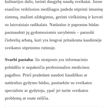
kulinarijos dalis, turinti daugybę naudų sveikatai. Juose
esančios veikliosios medžiagos padeda stiprinti imuninę
sistemą, mažinti uždegimus, gerinti virškinimą ir kovoti
su laisvaisiais radikalais. Natūralus ir paprastas būdas
pasinaudoti jų gydomosiomis savybėmis – paruošti
čiobrelių arbatą, kuri yra lengvai pritaikoma kasdienėje
sveikatos stiprinimo rutinoje.
Svarbi pastaba
: šis straipsnis yra informacinio
pobūdžio ir nepakeičia profesionalios medicinos
pagalbos. Prieš pradedant naudoti liaudiškus ar
natūralius gydymo būdus, pasitarkite su sveikatos
specialistu ar gydytoju, ypač jei turite sveikatos
problemų ar esate nėščia.