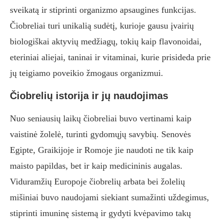
sveikatą ir stiprinti organizmo apsaugines funkcijas.
Čiobreliai turi unikalią sudėtį, kurioje gausu įvairių
biologiškai aktyvių medžiagų, tokių kaip flavonoidai,
eteriniai aliejai, taninai ir vitaminai, kurie prisideda prie
jų teigiamo poveikio žmogaus organizmui.
Čiobrelių istorija ir jų naudojimas
Nuo seniausių laikų čiobreliai buvo vertinami kaip
vaistinė žolelė, turinti gydomųjų savybių. Senovės
Egipte, Graikijoje ir Romoje jie naudoti ne tik kaip
maisto papildas, bet ir kaip medicininis augalas.
Viduramžių Europoje čiobrelių arbata bei žolelių
mišiniai buvo naudojami siekiant sumažinti uždegimus,
stiprinti imuninę sistemą ir gydyti kvėpavimo takų