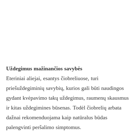
Uždegimus mažinančios savybės
Eteriniai aliejai, esantys čiobreliuose, turi
priešuždegiminių savybių, kurios gali būti naudingos
gydant kvėpavimo takų uždegimus, raumenų skausmus
ir kitas uždegimines būsenas. Todėl čiobrelių arbata
dažnai rekomenduojama kaip natūralus būdas
palengvinti peršalimo simptomus.