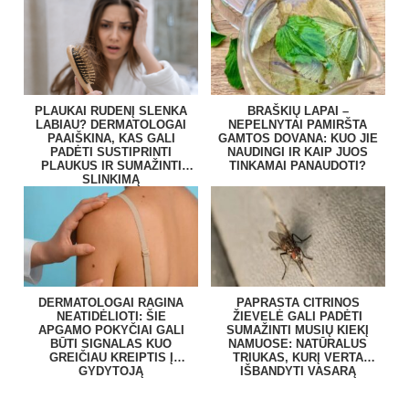
PLAUKAI RUDENĮ SLENKA
BRAŠKIŲ LAPAI –
LABIAU? DERMATOLOGAI
NEPELNYTAI PAMIRŠTA
PAAIŠKINA, KAS GALI
GAMTOS DOVANA: KUO JIE
PADĖTI SUSTIPRINTI
NAUDINGI IR KAIP JUOS
PLAUKUS IR SUMAŽINTI
TINKAMAI PANAUDOTI?
SLINKIMĄ
DERMATOLOGAI RAGINA
PAPRASTA CITRINOS
NEATIDĖLIOTI: ŠIE
ŽIEVELĖ GALI PADĖTI
APGAMO POKYČIAI GALI
SUMAŽINTI MUSIŲ KIEKĮ
BŪTI SIGNALAS KUO
NAMUOSE: NATŪRALUS
GREIČIAU KREIPTIS Į
TRIUKAS, KURĮ VERTA
GYDYTOJĄ
IŠBANDYTI VASARĄ