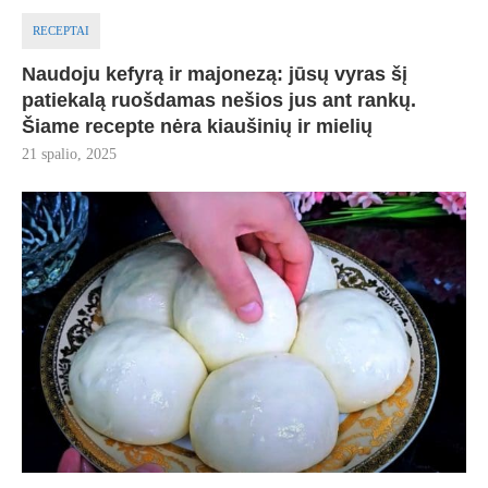
RECEPTAI
Naudoju kefyrą ir majonezą: jūsų vyras šį
patiekalą ruošdamas nešios jus ant rankų.
Šiame recepte nėra kiaušinių ir mielių
21 spalio, 2025