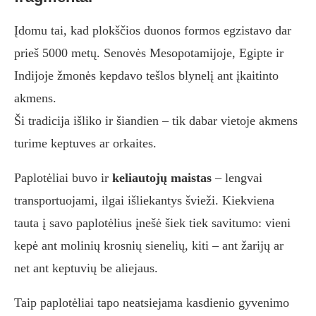
Įdomu tai, kad plokščios duonos formos egzistavo dar
prieš 5000 metų. Senovės Mesopotamijoje, Egipte ir
Indijoje žmonės kepdavo tešlos blynelį ant įkaitinto
akmens.
Ši tradicija išliko ir šiandien – tik dabar vietoje akmens
turime keptuves ar orkaites.
Paplotėliai buvo ir
keliautojų maistas
– lengvai
transportuojami, ilgai išliekantys švieži. Kiekviena
tauta į savo paplotėlius įnešė šiek tiek savitumo: vieni
kepė ant molinių krosnių sienelių, kiti – ant žarijų ar
net ant keptuvių be aliejaus.
Taip paplotėliai tapo neatsiejama kasdienio gyvenimo