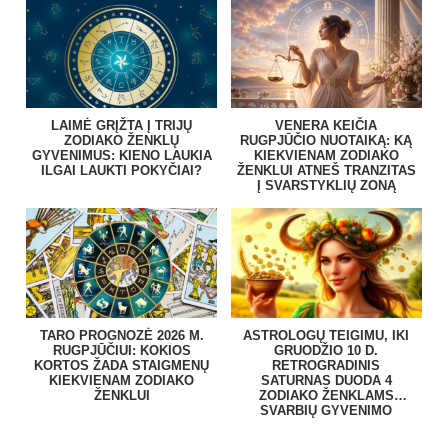
LAIMĖ GRĮŽTA Į TRIJŲ
VENERA KEIČIA
ZODIAKO ŽENKLŲ
RUGPJŪČIO NUOTAIKĄ: KĄ
GYVENIMUS: KIENO LAUKIA
KIEKVIENAM ZODIAKO
ILGAI LAUKTI POKYČIAI?
ŽENKLUI ATNEŠ TRANZITAS
Į SVARSTYKLIŲ ZONĄ
TARO PROGNOZĖ 2026 M.
ASTROLOGŲ TEIGIMU, IKI
RUGPJŪČIUI: KOKIOS
GRUODŽIO 10 D.
KORTOS ŽADA STAIGMENŲ
RETROGRADINIS
KIEKVIENAM ZODIAKO
SATURNAS DUODA 4
ŽENKLUI
ZODIAKO ŽENKLAMS
SVARBIŲ GYVENIMO
PAMOKŲ