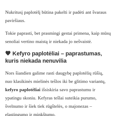
Nukritusį paplotėlį būtina pakelti ir padėti ant švaraus
paviršiaus.
Tokie paprasti, bet prasmingi gestai primena, kaip mūsų
senoliai vertino maistą ir niekada jo nešvaistė.
🧡 Kefyro paplotėliai – paprastumas,
kuris niekada nenuvilia
Nors šiandien galime rasti daugybę paplotėlių rūšių,
nuo klasikinės mielinės tešlos iki be glitimo variantų,
kefyro paplotėliai
išsiskiria savo paprastumu ir
ypatingu skoniu. Kefyras tešlai suteikia purumo,
švelnumo ir šiek tiek rūgštelės, o majonezas –
elastingumo ir minkštumo.