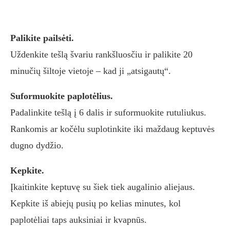
Palikite pailsėti.
Uždenkite tešlą švariu rankšluosčiu ir palikite 20
minučių šiltoje vietoje – kad ji „atsigautų“.
Suformuokite paplotėlius.
Padalinkite tešlą į 6 dalis ir suformuokite rutuliukus.
Rankomis ar kočėlu suplotinkite iki maždaug keptuvės
dugno dydžio.
Kepkite.
Įkaitinkite keptuvę su šiek tiek augalinio aliejaus.
Kepkite iš abiejų pusių po kelias minutes, kol
paplotėliai taps auksiniai ir kvapnūs.