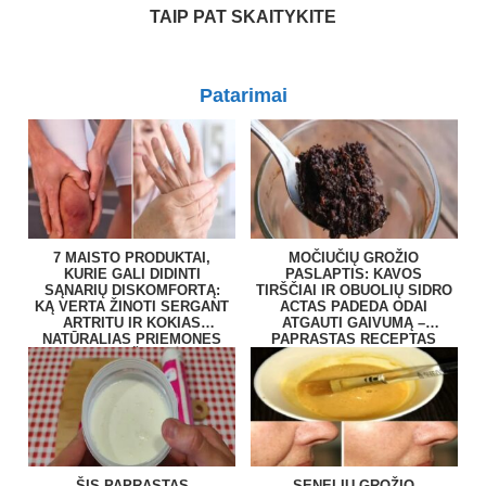
TAIP PAT SKAITYKITE
Patarimai
7 MAISTO PRODUKTAI,
MOČIUČIŲ GROŽIO
KURIE GALI DIDINTI
PASLAPTIS: KAVOS
SĄNARIŲ DISKOMFORTĄ:
TIRŠČIAI IR OBUOLIŲ SIDRO
KĄ VERTA ŽINOTI SERGANT
ACTAS PADEDA ODAI
ARTRITU IR KOKIAS
ATGAUTI GAIVUMĄ –
NATŪRALIAS PRIEMONES
PAPRASTAS RECEPTAS
RENKASI ŽMONĖS?
NAMUOSE
ŠIS PAPRASTAS
SENELIŲ GROŽIO