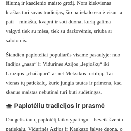
šilumą ir kasdienio maisto grožį. Nors kiekvienas
kraštas turi savas tradicijas, šio patiekalo esmė visur ta
pati – minkšta, kvapni ir soti duona, kurią galima
valgyti tiek su mėsa, tiek su daržovėmis, sriuba ar
salotomis.
Šiandien paplotėliai populiarūs visame pasaulyje: nuo
Indijos „naan“ ir Vidurinės Azijos „lepjoškų“ iki
Gruzijos „chačapuri“ ar net Meksikos tortilijų. Tai
vienas tų patiekalų, kurie jungia tautas ir primena, kad
skanus maistas nebūtinai turi būti sudėtingas.
🧺 Paplotėlių tradicijos ir prasmė
Daugelis tautų paplotėlį laiko ypatingu – beveik šventu
patiekalu. Vidurinės Azijos ir Kaukazo šalyse duona, o