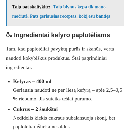
Taip pat skaitykite:
Taip blynus kepa tik mano
močiutė. Pats geriausias receptas, kokį esu bandęs
🍶 Ingredientai kefyro paplotėliams
Tam, kad paplotėliai pavyktų purūs ir skanūs, verta
naudoti kokybiškus produktus. Štai pagrindiniai
ingredientai:
Kefyras – 400 ml
Geriausia naudoti ne per liesą kefyrą – apie 2,5–3,5
% riebumo. Jis suteiks tešlai purumo.
Cukrus – 2 šaukštai
Nedidelis kiekis cukraus subalansuoja skonį, bet
paplotėliai išlieka nesaldūs.