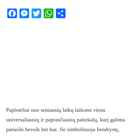
Facebook
Messenger
Twitter
WhatsApp
Share
Paplotėliai nuo seniausių laikų laikomi vienu
universaliausių ir paprasčiausių patiekalų, kurį galima
paruošti beveik bet kur. Jie simbolizuoja bendrystę,