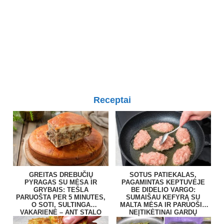
Receptai
GREITAS DREBUČIŲ
SOTUS PATIEKALAS,
PYRAGAS SU MĖSA IR
PAGAMINTAS KEPTUVĖJE
GRYBAIS: TEŠLA
BE DIDELIO VARGO:
PARUOŠTA PER 5 MINUTES,
SUMAIŠAU KEFYRĄ SU
O SOTI, SULTINGA
MALTA MĖSA IR PARUOŠIU
VAKARIENĖ – ANT STALO
NEĮTIKĖTINAI GARDŲ
BE VARGO
PATIEKALĄ