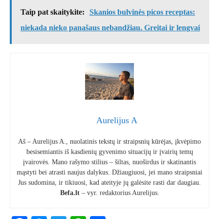
Taip pat skaitykite:
Skanios bulvinės picos receptas:
niekada nieko panašaus nebandžiau. Greitai ir lengvai
Aurelijus A
Aš – Aurelijus A., nuolatinis tekstų ir straipsnių kūrėjas, įkvėpimo
besisemiantis iš kasdienių gyvenimo situacijų ir įvairių temų
įvairovės. Mano rašymo stilius – šiltas, nuoširdus ir skatinantis
mąstyti bei atrasti naujus dalykus. Džiaugiuosi, jei mano straipsniai
Jus sudomina, ir tikiuosi, kad ateityje jų galėsite rasti dar daugiau.
Befa.lt
– vyr. redaktorius Aurelijus.