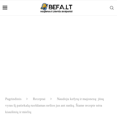
Pagrindinis
Receptai
Naudoju kefyrą ir majonezą: jūsų
vyras šį patiekalą ruošdamas nešios jus ant rankų. Šiame recepte nėra
kiaušinių ir mielių