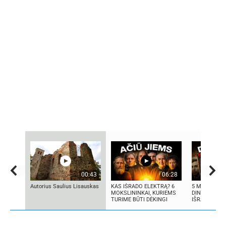
00:43
06:28
Autorius Saulius Lisauskas
KAS IŠRADO ELEKTRĄ? 6
5 MOKSLININ
MOKSLININKAI, KURIEMS
DINGO BE ŽI
TURIME BŪTI DĖKINGI
IŠRADIMŲ:...