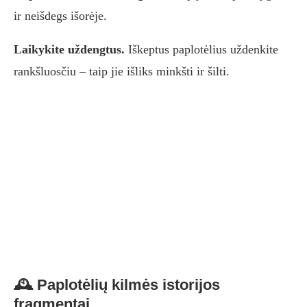
ir neišdegs išorėje.
Laikykite uždengtus.
Iškeptus paplotėlius uždenkite
rankšluosčiu – taip jie išliks minkšti ir šilti.
🕰️ Paplotėlių kilmės istorijos
fragmentai