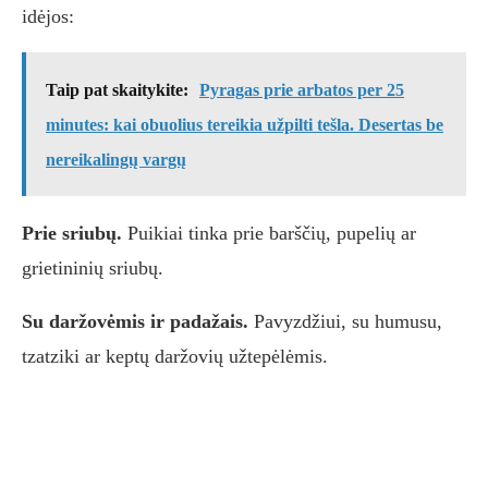
idėjos:
Taip pat skaitykite:
Pyragas prie arbatos per 25
minutes: kai obuolius tereikia užpilti tešla. Desertas be
nereikalingų vargų
Prie sriubų.
Puikiai tinka prie barščių, pupelių ar
grietininių sriubų.
Su daržovėmis ir padažais.
Pavyzdžiui, su humusu,
tzatziki ar keptų daržovių užtepėlėmis.