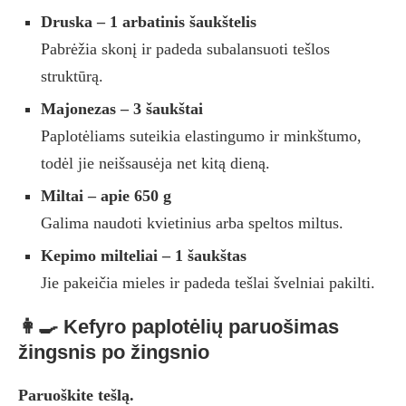
Druska – 1 arbatinis šaukštelis
Pabrėžia skonį ir padeda subalansuoti tešlos
struktūrą.
Majonezas – 3 šaukštai
Paplotėliams suteikia elastingumo ir minkštumo,
todėl jie neišsausėja net kitą dieną.
Miltai – apie 650 g
Galima naudoti kvietinius arba speltos miltus.
Kepimo milteliai – 1 šaukštas
Jie pakeičia mieles ir padeda tešlai švelniai pakilti.
👩‍🍳 Kefyro paplotėlių paruošimas
žingsnis po žingsnio
Paruoškite tešlą.