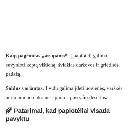
Kaip pagrindas „wrapams“.
Į paplotėlį galima
suvynioti keptą vištieną, šviežias daržoves ir grietinės
padažą.
Saldus variantas.
Į vidų galima įdėti uogienės, varškės
ar cinamono cukraus – puikus pusryčių desertas.
🌾 Patarimai, kad paplotėliai visada
pavyktų