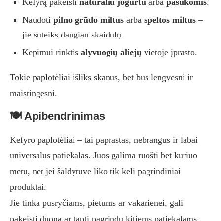
Kefyrą pakeisti
natūraliu jogurtu
arba
pasukomis
.
Naudoti
pilno grūdo miltus
arba
speltos miltus
–
jie suteiks daugiau skaidulų.
Kepimui rinktis
alyvuogių aliejų
vietoje įprasto.
Tokie paplotėliai išliks skanūs, bet bus lengvesni ir
maistingesni.
🍽️ Apibendrinimas
Kefyro paplotėliai – tai paprastas, nebrangus ir labai
universalus patiekalas. Juos galima ruošti bet kuriuo
metu, net jei šaldytuve liko tik keli pagrindiniai
produktai.
Jie tinka pusryčiams, pietums ar vakarienei, gali
pakeisti duoną ar tapti pagrindu kitiems patiekalams.