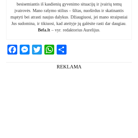
besisemiantis iš kasdienių gyvenimo situacijų ir įvairių temų
įvairovės. Mano rašymo stilius – šiltas, nuoširdus ir skatinantis
mąstyti bei atrasti naujus dalykus. Džiaugiuosi, jei mano straipsniai
Jus sudomina, ir tikiuosi, kad ateityje jų galėsite rasti dar daugiau.
Befa.lt
– vyr. redaktorius Aurelijus.
Facebook
Messenger
Twitter
WhatsApp
Share
REKLAMA