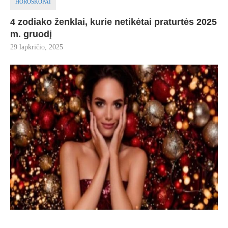
HOROSKOPAI
4 zodiako ženklai, kurie netikėtai praturtės 2025
m. gruodį
29 lapkričio, 2025