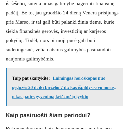
iš šešėlio, suteikdamas galimybę pagerinti finansinę
padėtį. Be to, jau gruodžio 24 dieną Venera prisijungs
prie Marso, ir tai gali būti palanki žinia tiems, kurie
siekia finansinės gerovės, investicijų ar karjeros
pokyčių. Todėl, nors pirmoji pusė gali būti
sudėtingesnė, vėliau atsiras galimybės pasinaudoti
naujomis galimybėmis.
Taip pat skaitykite:
Laimingas horoskopas nuo
gegužės 20 d. iki birželio 7 d.: kas išpildys savo norus,
o kas patirs gyvenimą keičiančių įvykių
Kaip pasiruošti šiam periodui?
Rekomenduojama būti dėmesingiems savo finansų