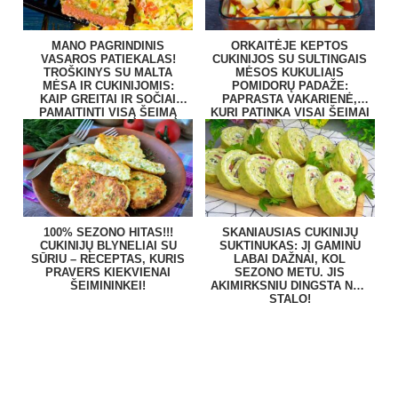
MANO PAGRINDINIS
ORKAITĖJE KEPTOS
VASAROS PATIEKALAS!
CUKINIJOS SU SULTINGAIS
TROŠKINYS SU MALTA
MĖSOS KUKULIAIS
MĖSA IR CUKINIJOMIS:
POMIDORŲ PADAŽE:
KAIP GREITAI IR SOČIAI
PAPRASTA VAKARIENĖ,
PAMAITINTI VISĄ ŠEIMĄ
KURI PATINKA VISAI ŠEIMAI
100% SEZONO HITAS!!!
SKANIAUSIAS CUKINIJŲ
CUKINIJŲ BLYNELIAI SU
SUKTINUKAS: JĮ GAMINU
SŪRIU – RECEPTAS, KURIS
LABAI DAŽNAI, KOL
PRAVERS KIEKVIENAI
SEZONO METU. JIS
ŠEIMININKEI!
AKIMIRKSNIU DINGSTA NUO
STALO!