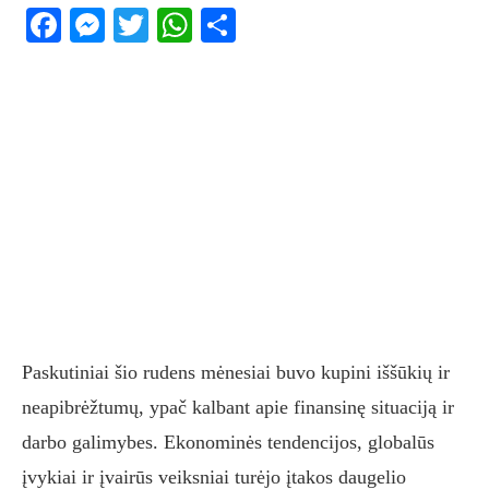
Facebook
Messenger
Twitter
WhatsApp
Share
Paskutiniai šio rudens mėnesiai buvo kupini iššūkių ir
neapibrėžtumų, ypač kalbant apie finansinę situaciją ir
darbo galimybes. Ekonominės tendencijos, globalūs
įvykiai ir įvairūs veiksniai turėjo įtakos daugelio