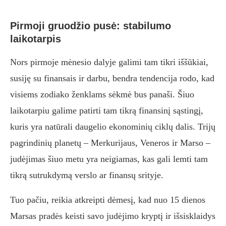
Pirmoji gruodžio pusė: stabilumo
laikotarpis
Nors pirmoje mėnesio dalyje galimi tam tikri iššūkiai,
susiję su finansais ir darbu, bendra tendencija rodo, kad
visiems zodiako ženklams sėkmė bus panaši. Šiuo
laikotarpiu galime patirti tam tikrą finansinį sąstingį,
kuris yra natūrali daugelio ekonominių ciklų dalis. Trijų
pagrindinių planetų – Merkurijaus, Veneros ir Marso –
judėjimas šiuo metu yra neigiamas, kas gali lemti tam
tikrą sutrukdymą verslo ar finansų srityje.
Tuo pačiu, reikia atkreipti dėmesį, kad nuo 15 dienos
Marsas pradės keisti savo judėjimo kryptį ir išsisklaidys