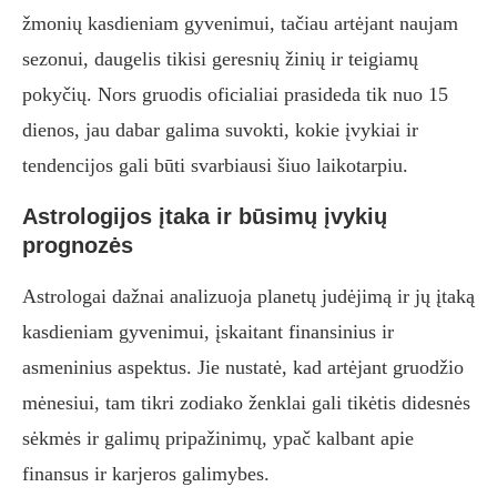
žmonių kasdieniam gyvenimui, tačiau artėjant naujam
sezonui, daugelis tikisi geresnių žinių ir teigiamų
pokyčių. Nors gruodis oficialiai prasideda tik nuo 15
dienos, jau dabar galima suvokti, kokie įvykiai ir
tendencijos gali būti svarbiausi šiuo laikotarpiu.
Astrologijos įtaka ir būsimų įvykių
prognozės
Astrologai dažnai analizuoja planetų judėjimą ir jų įtaką
kasdieniam gyvenimui, įskaitant finansinius ir
asmeninius aspektus. Jie nustatė, kad artėjant gruodžio
mėnesiui, tam tikri zodiako ženklai gali tikėtis didesnės
sėkmės ir galimų pripažinimų, ypač kalbant apie
finansus ir karjeros galimybes.