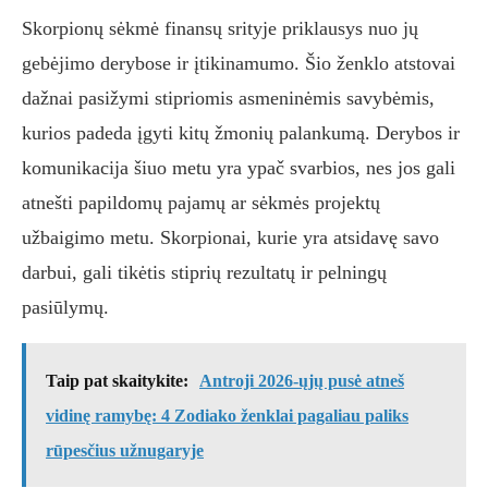
Skorpionų sėkmė finansų srityje priklausys nuo jų
gebėjimo derybose ir įtikinamumo. Šio ženklo atstovai
dažnai pasižymi stipriomis asmeninėmis savybėmis,
kurios padeda įgyti kitų žmonių palankumą. Derybos ir
komunikacija šiuo metu yra ypač svarbios, nes jos gali
atnešti papildomų pajamų ar sėkmės projektų
užbaigimo metu. Skorpionai, kurie yra atsidavę savo
darbui, gali tikėtis stiprių rezultatų ir pelningų
pasiūlymų.
Taip pat skaitykite:
Antroji 2026-ųjų pusė atneš
vidinę ramybę: 4 Zodiako ženklai pagaliau paliks
rūpesčius užnugaryje