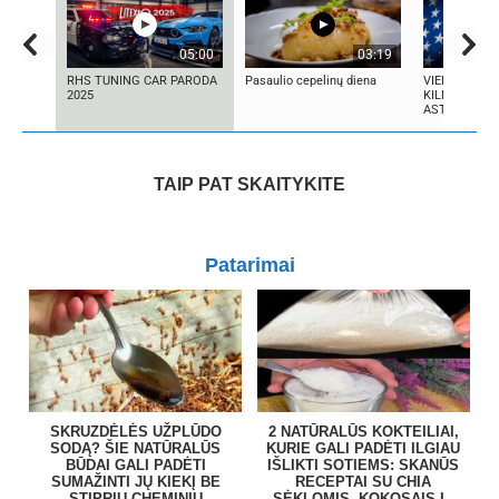
05:00
03:19
RHS TUNING CAR PARODA
Pasaulio cepelinų diena
VIENINTELIS 
2025
KILMĖS NAS
ASTRONAUT
TAIP PAT SKAITYKITE
Patarimai
SKRUZDĖLĖS UŽPLŪDO
2 NATŪRALŪS KOKTEILIAI,
SODĄ? ŠIE NATŪRALŪS
KURIE GALI PADĖTI ILGIAU
BŪDAI GALI PADĖTI
IŠLIKTI SOTIEMS: SKANŪS
SUMAŽINTI JŲ KIEKĮ BE
RECEPTAI SU CHIA
STIPRIŲ CHEMINIŲ
SĖKLOMIS, KOKOSAIS IR