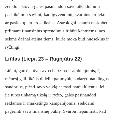
ženklo atstovai galės pasinaudoti savo atkaklumu ir
pasitikėjimu savimi, kad įgyvendintų svarbius projektus
ar pasiektų karjeros tikslus. Astrologai pataria neskubėti
priimant finansinius sprendimus ir būti kantriems, nes
sėkmė dažnai ateina tiems, kurie moka būti nuoseklūs ir
ryžtingi.
Liūtas (Liepa 23 – Rugpjūtis 22)
Liūtai, garsėjantys savo charizma ir ambicijomis, šį
mėnesį gali tikėtis didelių galimybių sudaryti naudingus
sandorius, plėsti savo veiklą ar rasti naujų klientų. Jei
jie turės tinkamą tikslą ir ryžto, galės pasinaudoti
reklamos ir marketingo kampanijomis, siekdami
pagerinti savo finansinę būklę. Svarbu nepamiršti, kad