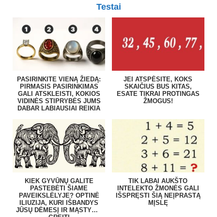
Testai
PASIRINKITE VIENĄ ŽIEDĄ:
JEI ATSPĖSITE, KOKS
PIRMASIS PASIRINKIMAS
SKAIČIUS BUS KITAS,
GALI ATSKLEISTI, KOKIOS
ESATE TIKRAI PROTINGAS
VIDINĖS STIPRYBĖS JUMS
ŽMOGUS!
DABAR LABIAUSIAI REIKIA
KIEK GYVŪNŲ GALITE
TIK LABAI AUKŠTO
PASTEBĖTI ŠIAME
INTELEKTO ŽMONĖS GALI
PAVEIKSLĖLYJE? OPTINĖ
IŠSPRĘSTI ŠIĄ NEĮPRASTĄ
ILIUZIJA, KURI IŠBANDYS
MĮSLĘ
JŪSŲ DĖMESĮ IR MĄSTYMO