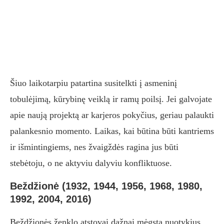
Šiuo laikotarpiu patartina susitelkti į asmeninį
tobulėjimą, kūrybinę veiklą ir ramų poilsį. Jei galvojate
apie naują projektą ar karjeros pokyčius, geriau palaukti
palankesnio momento. Laikas, kai būtina būti kantriems
ir išmintingiems, nes žvaigždės ragina jus būti
stebėtoju, o ne aktyviu dalyviu konfliktuose.
Beždžionė (1932, 1944, 1956, 1968, 1980,
1992, 2004, 2016)
Beždžionės ženklo atstovai dažnai mėgsta nuotykius,