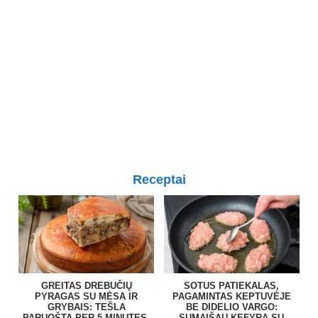
Receptai
GREITAS DREBUČIŲ
SOTUS PATIEKALAS,
PYRAGAS SU MĖSA IR
PAGAMINTAS KEPTUVĖJE
GRYBAIS: TEŠLA
BE DIDELIO VARGO:
PARUOŠTA PER 5 MINUTES,
SUMAIŠAU KEFYRĄ SU