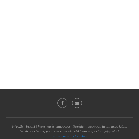
@2026 - befa.lt | Visos teisės saugomos. Norėdami kopijuoti turinį arba kitaip
bendradarbiauti, prašome susisiekti elektroniniu paštu info@befa.lt
Straipsniai ir idomybes