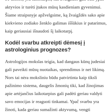
aktyvios ir turėti įtakos mūsų kasdieniam gyvenimui.
Šiame straipsnyje apžvelgsime, ką žvaigždės sako apie
kiekvieno zodiako ženklo galimas iššūkius ir patarimus,
kaip geriausiai išnaudoti šį laikotarpį.
Kodėl svarbu atkreipti dėmesį į
astrologinius prognozes?
Astrologijos mokslas teigia, kad dangaus kūnų judesiai
gali paveikti mūsų nuotaikas, sprendimus ir net likimą.
Nors tai nėra moksliniu būdu patvirtinta kaip tiksli
pažinimo sistema, daugelis žmonių tiki, kad žinojimas
apie artėjančius laikotarpius gali padėti geriau valdyti
savo emocijas ir reaguoti tinkamai. Ypač svarbu yra
žinoti, kada geriau sumažinti aktyvumą, vengti