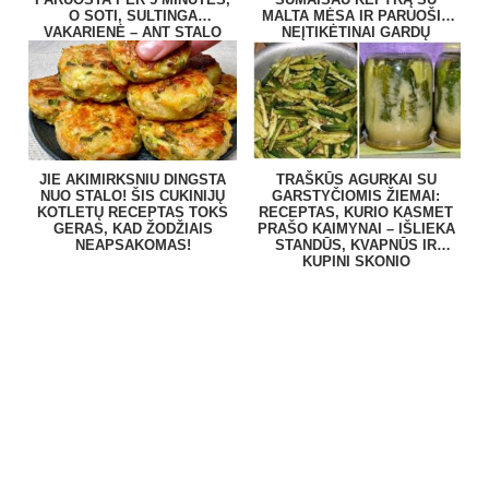
O SOTI, SULTINGA
MALTA MĖSA IR PARUOŠIU
VAKARIENĖ – ANT STALO
NEĮTIKĖTINAI GARDŲ
BE VARGO
PATIEKALĄ
JIE AKIMIRKSNIU DINGSTA
TRAŠKŪS AGURKAI SU
NUO STALO! ŠIS CUKINIJŲ
GARSTYČIOMIS ŽIEMAI:
KOTLETŲ RECEPTAS TOKS
RECEPTAS, KURIO KASMET
GERAS, KAD ŽODŽIAIS
PRAŠO KAIMYNAI – IŠLIEKA
NEAPSAKOMAS!
STANDŪS, KVAPNŪS IR
KUPINI SKONIO