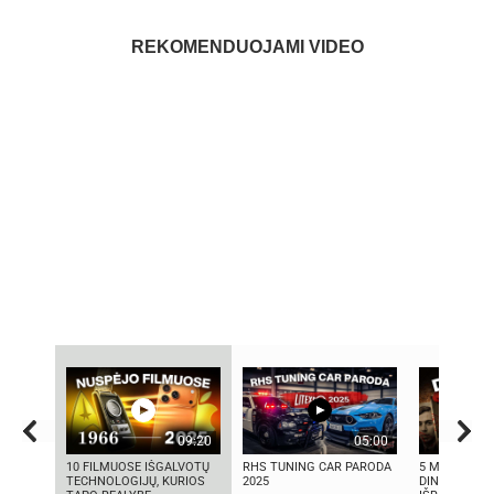
REKOMENDUOJAMI VIDEO
09:20
05:00
10 FILMUOSE IŠGALVOTŲ
RHS TUNING CAR PARODA
5 MOKSLININ
TECHNOLOGIJŲ, KURIOS
2025
DINGO BE ŽI