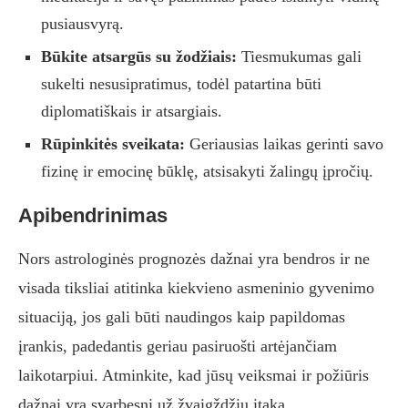
pusiausvyrą.
Būkite atsargūs su žodžiais:
Tiesmukumas gali
sukelti nesusipratimus, todėl patartina būti
diplomatiškais ir atsargiais.
Rūpinkitės sveikata:
Geriausias laikas gerinti savo
fizinę ir emocinę būklę, atsisakyti žalingų įpročių.
Apibendrinimas
Nors astrologinės prognozės dažnai yra bendros ir ne
visada tiksliai atitinka kiekvieno asmeninio gyvenimo
situaciją, jos gali būti naudingos kaip papildomas
įrankis, padedantis geriau pasiruošti artėjančiam
laikotarpiui. Atminkite, kad jūsų veiksmai ir požiūris
dažnai yra svarbesni už žvaigždžių įtaką.