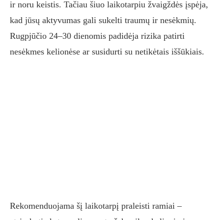
ir noru keistis. Tačiau šiuo laikotarpiu žvaigždės įspėja,
kad jūsų aktyvumas gali sukelti traumų ir nesėkmių.
Rugpjūčio 24–30 dienomis padidėja rizika patirti
nesėkmes kelionėse ar susidurti su netikėtais iššūkiais.
Rekomenduojama šį laikotarpį praleisti ramiai –