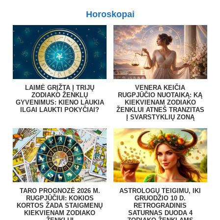
Horoskopai
LAIMĖ GRĮŽTA Į TRIJŲ
VENERA KEIČIA
ZODIAKO ŽENKLŲ
RUGPJŪČIO NUOTAIKĄ: KĄ
GYVENIMUS: KIENO LAUKIA
KIEKVIENAM ZODIAKO
ILGAI LAUKTI POKYČIAI?
ŽENKLUI ATNEŠ TRANZITAS
Į SVARSTYKLIŲ ZONĄ
TARO PROGNOZĖ 2026 M.
ASTROLOGŲ TEIGIMU, IKI
RUGPJŪČIUI: KOKIOS
GRUODŽIO 10 D.
KORTOS ŽADA STAIGMENŲ
RETROGRADINIS
KIEKVIENAM ZODIAKO
SATURNAS DUODA 4