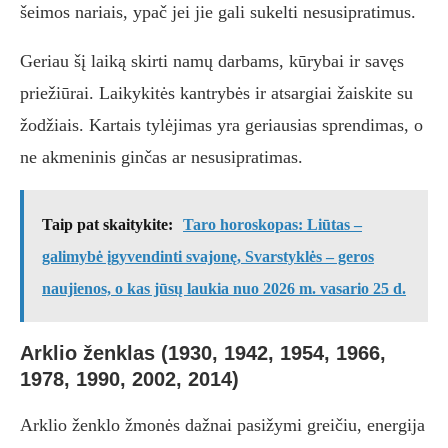
šeimos nariais, ypač jei jie gali sukelti nesusipratimus.
Geriau šį laiką skirti namų darbams, kūrybai ir savęs
priežiūrai. Laikykitės kantrybės ir atsargiai žaiskite su
žodžiais. Kartais tylėjimas yra geriausias sprendimas, o
ne akmeninis ginčas ar nesusipratimas.
Taip pat skaitykite:
Taro horoskopas: Liūtas –
galimybė įgyvendinti svajonę, Svarstyklės – geros
naujienos, o kas jūsų laukia nuo 2026 m. vasario 25 d.
Arklio ženklas (1930, 1942, 1954, 1966,
1978, 1990, 2002, 2014)
Arklio ženklo žmonės dažnai pasižymi greičiu, energija