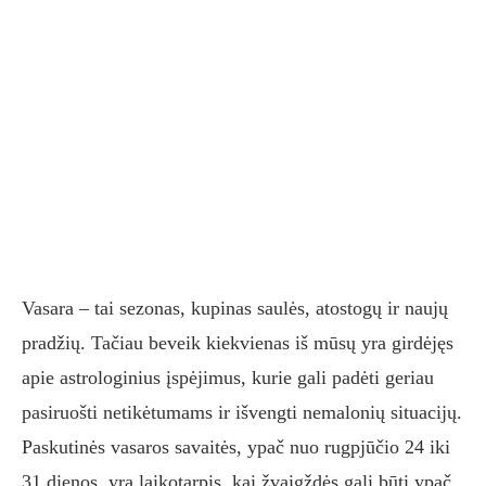
Vasara – tai sezonas, kupinas saulės, atostogų ir naujų
pradžių. Tačiau beveik kiekvienas iš mūsų yra girdėjęs
apie astrologinius įspėjimus, kurie gali padėti geriau
pasiruošti netikėtumams ir išvengti nemalonių situacijų.
Paskutinės vasaros savaitės, ypač nuo rugpjūčio 24 iki
31 dienos, yra laikotarpis, kai žvaigždės gali būti ypač