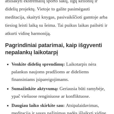
atsisakyti ekstremalių sporto šakų, ilgų kelionių ir
didelių projektų. Vietoje to galite pasimėgauti
meditacija, skaityti knygas, pasivaikščioti gamtoje arba
tiesiog leisti laiką su šeima. Tai puikus laikas pailsėti ir
atkurti vidinę harmoniją.
Pagrindiniai patarimai, kaip išgyventi
nepalankų laikotarpį
Venkite didelių sprendimų:
Laikotarpis nėra
palankus naujoms pradžioms ar dideliems
finansiniams įsipareigojimams.
Sumažinkite aktyvumą:
Geriausia būti ramybėje,
ypač viešuose renginiuose ar konfliktuose.
Daugiau laiko skirkite sau:
Atsipalaidavimas,
meditacija ir savęs pažinimas padės išlaikyti vidinę