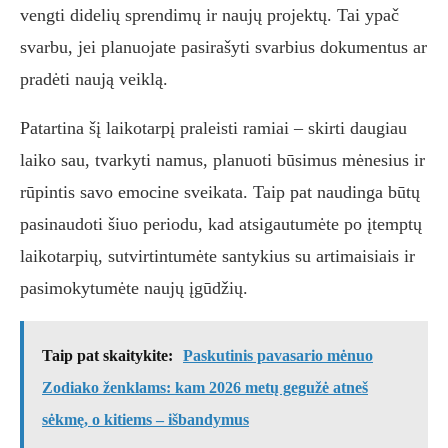
vengti didelių sprendimų ir naujų projektų. Tai ypač
svarbu, jei planuojate pasirašyti svarbius dokumentus ar
pradėti naują veiklą.
Patartina šį laikotarpį praleisti ramiai – skirti daugiau
laiko sau, tvarkyti namus, planuoti būsimus mėnesius ir
rūpintis savo emocine sveikata. Taip pat naudinga būtų
pasinaudoti šiuo periodu, kad atsigautumėte po įtemptų
laikotarpių, sutvirtintumėte santykius su artimaisiais ir
pasimokytumėte naujų įgūdžių.
Taip pat skaitykite:
Paskutinis pavasario mėnuo
Zodiako ženklams: kam 2026 metų gegužė atneš
sėkmę, o kitiems – išbandymus