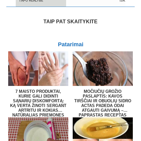
TAPO REALYBE
IŠRADIMŲ:...
TAIP PAT SKAITYKITE
Patarimai
7 MAISTO PRODUKTAI,
MOČIUČIŲ GROŽIO
KURIE GALI DIDINTI
PASLAPTIS: KAVOS
SĄNARIŲ DISKOMFORTĄ:
TIRŠČIAI IR OBUOLIŲ SIDRO
KĄ VERTA ŽINOTI SERGANT
ACTAS PADEDA ODAI
ARTRITU IR KOKIAS
ATGAUTI GAIVUMĄ –
NATŪRALIAS PRIEMONES
PAPRASTAS RECEPTAS
RENKASI ŽMONĖS?
NAMUOSE