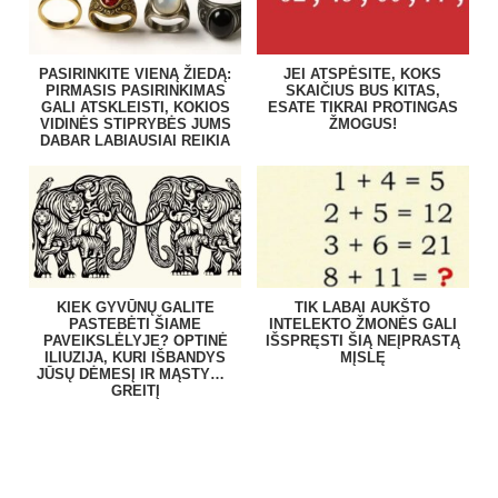
PASIRINKITE VIENĄ ŽIEDĄ:
JEI ATSPĖSITE, KOKS
PIRMASIS PASIRINKIMAS
SKAIČIUS BUS KITAS,
GALI ATSKLEISTI, KOKIOS
ESATE TIKRAI PROTINGAS
VIDINĖS STIPRYBĖS JUMS
ŽMOGUS!
DABAR LABIAUSIAI REIKIA
KIEK GYVŪNŲ GALITE
TIK LABAI AUKŠTO
PASTEBĖTI ŠIAME
INTELEKTO ŽMONĖS GALI
PAVEIKSLĖLYJE? OPTINĖ
IŠSPRĘSTI ŠIĄ NEĮPRASTĄ
ILIUZIJA, KURI IŠBANDYS
MĮSLĘ
JŪSŲ DĖMESĮ IR MĄSTYMO
GREITĮ