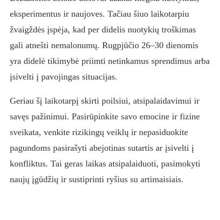
eksperimentus ir naujoves. Tačiau šiuo laikotarpiu
žvaigždės įspėja, kad per didelis nuotykių troškimas
gali atnešti nemalonumų. Rugpjūčio 26–30 dienomis
yra didelė tikimybė priimti netinkamus sprendimus arba
įsivelti į pavojingas situacijas.
Geriau šį laikotarpį skirti poilsiui, atsipalaidavimui ir
savęs pažinimui. Pasirūpinkite savo emocine ir fizine
sveikata, venkite rizikingų veiklų ir nepasiduokite
pagundoms pasirašyti abejotinas sutartis ar įsivelti į
konfliktus. Tai geras laikas atsipalaiduoti, pasimokyti
naujų įgūdžių ir sustiprinti ryšius su artimaisiais.