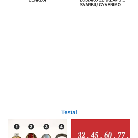
ŽENKLUI
ZODIAKO ŽENKLAMS
SVARBIŲ GYVENIMO
PAMOKŲ
Testai