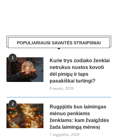
POPULIARIAUSI SAVAITĖS STRAIPSNIAI
1
Kurie trys zodiako ženklai
netrukus nustos kovoti
dėl pinigų ir taps
pasakiškai turtingi?
8 sausio, 2026
2
Rugpjūtis bus laimingas
mėnuo penkiems
ženklams: kam žvaigždės
žada laimingą mėnesį
7 rugpjūčio, 2026