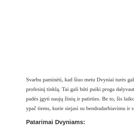
Svarbu paminėti, kad šiuo metu Dvyniai turės galim
profesinį tinklą. Tai gali būti puiki proga dalyv
padės įgyti naujų žinių ir patirties. Be to, šis la
ypač tiems, kurie siejasi su bendradarbiavimu ir 
Patarimai Dvyniams: