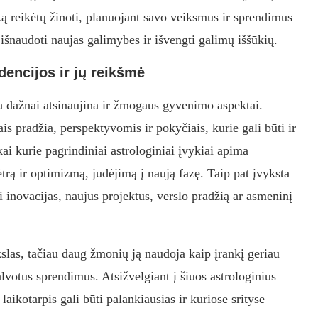
ą reikėtų žinoti, planuojant savo veiksmus ir sprendimus
išnaudoti naujas galimybes ir išvengti galimų iššūkių.
encijos ir jų reikšmė
 ja dažnai atsinaujina ir žmogaus gyvenimo aspektai.
is pradžia, perspektyvomis ir pokyčiais, kurie gali būti ir
ai kurie pagrindiniai astrologiniai įvykiai apima
trą ir optimizmą, judėjimą į naują fazę. Taip pat įvyksta
ti inovacijas, naujus projektus, verslo pradžią ar asmeninį
slas, tačiau daug žmonių ją naudoja kaip įrankį geriau
lvotus sprendimus. Atsižvelgiant į šiuos astrologinius
aikotarpis gali būti palankiausias ir kuriose srityse