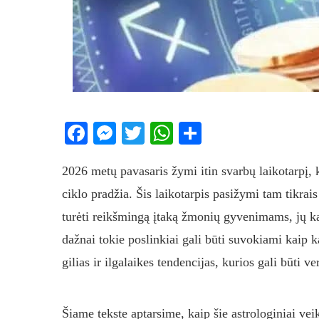
Facebook
Messenger
Twitter
WhatsApp
Share
2026 metų pavasaris žymi itin svarbų laikotarpį, 
ciklo pradžia. Šis laikotarpis pasižymi tam tikrais
turėti reikšmingą įtaką žmonių gyvenimams, jų k
dažnai tokie poslinkiai gali būti suvokiami kaip k
gilias ir ilgalaikes tendencijas, kurios gali būti ve
Šiame tekste aptarsime, kaip šie astrologiniai vei