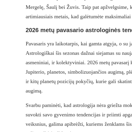
Mergelę, Šaulį bei Žuvis. Taip pat apžvelgsime, k
artimiausiais metais, kad galėtumėte maksimaliai 
2026 metų pavasario astrologinės tend
Pavasaris yra laikotarpis, kai gamta atgyja, o su
Astrologiškai šis sezonas dažnai siejamas su nauja
asmeniniai, ir kolektyviniai. 2026 metų pavasarį k
Jupiterio, planetos, simbolizuojančios augimą, plė
ir kitų planetų pozicijų pokyčių, kurie gali skatin
augimą.
Svarbu paminėti, kad astrologija nėra griežta mok
suvokti savo gyvenimo tendencijas ir priimti apga
veiksnius, galima apibrėžti, kuriems ženklams šis l