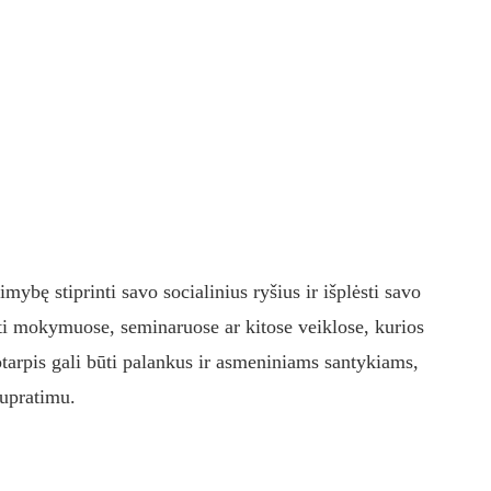
ybę stiprinti savo socialinius ryšius ir išplėsti savo
auti mokymuose, seminaruose ar kitose veiklose, kurios
ikotarpis gali būti palankus ir asmeniniams santykiams,
supratimu.