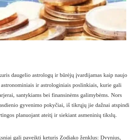
kuris daugelio astrologų ir būrėjų įvardijamas kaip naujo
 astronominiais ir astrologiniais poslinkiais, kurie gali
arjerai, santykiams bei finansinėms galimybėms. Nors
asdienio gyvenimo pokyčiai, iš tikrųjų jie dažnai atspindi
rtingos planuojant ateitį ir siekiant asmeninių tikslų.
ksniai gali paveikti keturis Zodiako ženklus: Dvynius,