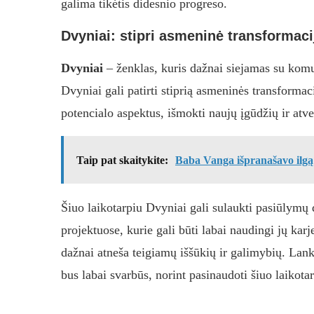
galima tikėtis didesnio progreso.
Dvyniai: stipri asmeninė transformaci
Dvyniai
– ženklas, kuris dažnai siejamas su kom
Dvyniai gali patirti stiprią asmeninės transformaci
potencialo aspektus, išmokti naujų įgūdžių ir atve
Taip pat skaitykite:
Baba Vanga išpranašavo ilgą
Šiuo laikotarpiu Dvyniai gali sulaukti pasiūlymų
projektuose, kurie gali būti labai naudingi jų karje
dažnai atneša teigiamų iššūkių ir galimybių. Lanks
bus labai svarbūs, norint pasinaudoti šiuo laikotar