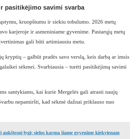
ir pasitikėjimo savimi svarba
mąstymu, kruopštumu ir siekiu tobulumo. 2026 metų
ą savo karjeroje ir asmeniniame gyvenime. Pastarųjų metų
įvertinimas gali būti artimiausiu metu.
jų kryptių – galbūt pradės savo verslą, keis darbą ar imsis
lgalaikei sėkmei. Svarbiausia – turėti pasitikėjimą savimi
ams santykiams, kai kurie Mergelės gali atrasti naujų
. Svarbu nepamiršti, kad sėkmė dažnai priklauso nuo
 į aukštesnį lygį: sielos karma šiame gyvenime kiekvienam