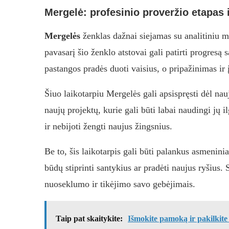
Mergelė: profesinio proveržio etapas 
Mergelės
ženklas dažnai siejamas su analitiniu 
pavasarį šio ženklo atstovai gali patirti progres
pastangos pradės duoti vaisius, o pripažinimas ir 
Šiuo laikotarpiu Mergelės gali apsispręsti dėl nau
naujų projektų, kurie gali būti labai naudingi jų i
ir nebijoti žengti naujus žingsnius.
Be to, šis laikotarpis gali būti palankus asmenini
būdų stiprinti santykius ar pradėti naujus ryšius
nuoseklumo ir tikėjimo savo gebėjimais.
Taip pat skaitykite:
Išmokite pamoką ir pakilkite