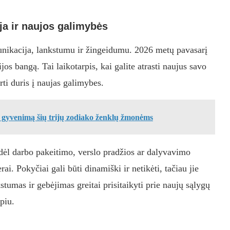
ja ir naujos galimybės
unikacija, lankstumu ir žingeidumu. 2026 metų pavasarį
jos bangą. Tai laikotarpis, kai galite atrasti naujus savo
rti duris į naujas galimybes.
 gyvenimą šių trijų zodiako ženklų žmonėms
 dėl darbo pakeitimo, verslo pradžios ar dalyvavimo
rai. Pokyčiai gali būti dinamiški ir netikėti, tačiau jie
tumas ir gebėjimas greitai prisitaikyti prie naujų sąlygų
piu.