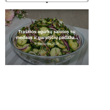
Plau
Traškios agurkų salotos su
Kepenė
Karmi
Bra
Derm
medaus ir garstyčių padažu...
pamir
12 d.
– n
9 rugpjūčio, 2026