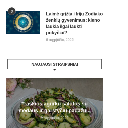
3
Laimė grįžta į trijų Zodiako
ženklų gyvenimus: kieno
laukia ilgai laukti
pokyčiai?
6 rugpjūčio, 2026
NAUJAUSI STRAIPSNIAI
Plau
Traškios agurkų salotos su
Kepenė
Karmi
Bra
Derm
medaus ir garstyčių padažu...
pamir
12 d.
– n
9 rugpjūčio, 2026