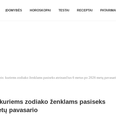
ĮDOMYBĖS
HOROSKOPAI
TESTAI
RECEPTAI
PATARIMA
rpis: kuriems zodiako ženklams pasiseks ateinančius 6 metus po 2026 metų pavasar
: kuriems zodiako ženklams pasiseks
etų pavasario