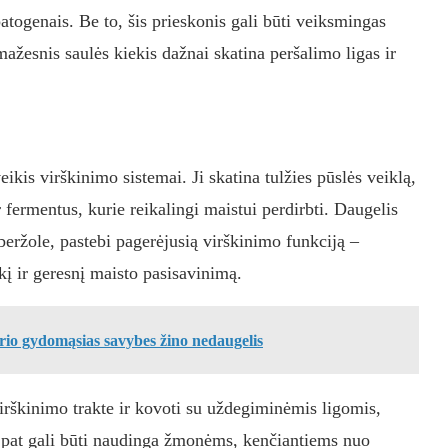
patogenais. Be to, šis prieskonis gali būti veiksmingas
mažesnis saulės kiekis dažnai skatina peršalimo ligas ir
ikis virškinimo sistemai. Ji skatina tulžies pūslės veiklą,
 fermentus, kurie reikalingi maistui perdirbti. Daugelis
beržole, pastebi pagerėjusią virškinimo funkciją –
kį ir geresnį maisto pasisavinimą.
rio gydomąsias savybes žino nedaugelis
irškinimo trakte ir kovoti su uždegiminėmis ligomis,
ip pat gali būti naudinga žmonėms, kenčiantiems nuo