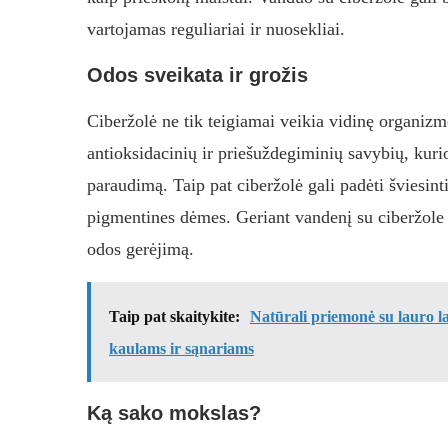
vartojamas reguliariai ir nuosekliai.
Odos sveikata ir grožis
Ciberžolė ne tik teigiamai veikia vidinę organizmo 
antioksidacinių ir priešuždegiminių savybių, kur
paraudimą. Taip pat ciberžolė gali padėti šviesinti
pigmentines dėmes. Geriant vandenį su ciberžole reg
odos gerėjimą.
Taip pat skaitykite:
Natūrali priemonė su lauro la
kaulams ir sąnariams
Ką sako mokslas?