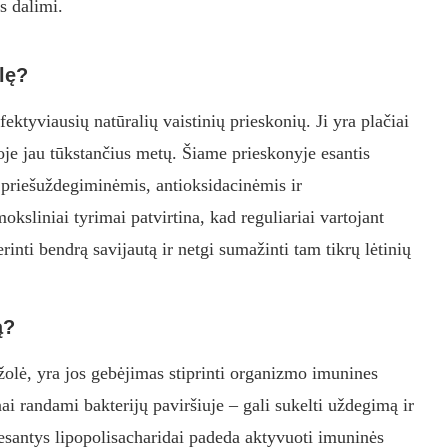
s dalimi.
lę?
ektyviausių natūralių vaistinių prieskonių. Ji yra plačiai
oje jau tūkstančius metų. Šiame prieskonyje esantis
priešuždegiminėmis, antioksidacinėmis ir
sliniai tyrimai patvirtina, kad reguliariai vartojant
inti bendrą savijautą ir netgi sumažinti tam tikrų lėtinių
ą?
ržolė, yra jos gebėjimas stiprinti organizmo imunines
ai randami bakterijų paviršiuje – gali sukelti uždegimą ir
esantys lipopolisacharidai padeda aktyvuoti imuninės