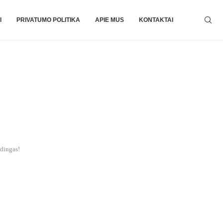
I
PRIVATUMO POLITIKA
APIE MUS
KONTAKTAI
udingas!