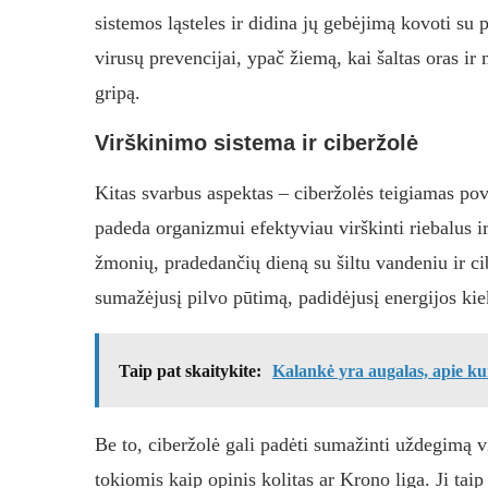
sistemos ląsteles ir didina jų gebėjimą kovoti su 
virusų prevencijai, ypač žiemą, kai šaltas oras ir 
gripą.
Virškinimo sistema ir ciberžolė
Kitas svarbus aspektas – ciberžolės teigiamas pove
padeda organizmui efektyviau virškinti riebalus ir
žmonių, pradedančių dieną su šiltu vandeniu ir ci
sumažėjusį pilvo pūtimą, padidėjusį energijos kie
Taip pat skaitykite:
Kalankė yra augalas, apie ku
Be to, ciberžolė gali padėti sumažinti uždegimą v
tokiomis kaip opinis kolitas ar Krono liga. Ji ta