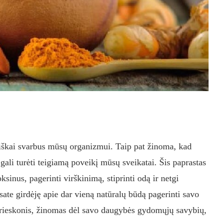
iškai svarbus mūsų organizmui. Taip pat žinoma, kad
 gali turėti teigiamą poveikį mūsų sveikatai. Šis paprastas
oksinus, pagerinti virškinimą, stiprinti odą ir netgi
sate girdėję apie dar vieną natūralų būdą pagerinti savo
prieskonis, žinomas dėl savo daugybės gydomųjų savybių,