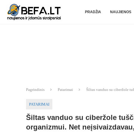
PRADŽIA
NAUJIENOS
Pagrindinis
Patarimai
Šiltas vanduo su ciberžole t
PATARIMAI
Šiltas vanduo su ciberžole tuš
organizmui. Net neįsivaizdavau