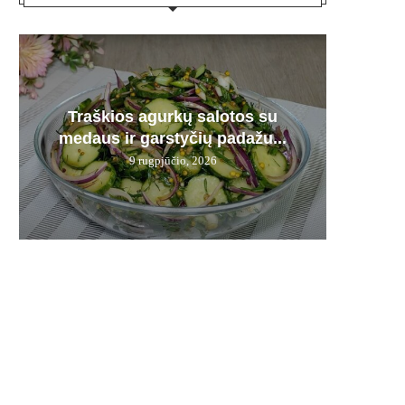
Plau
Traškios agurkų salotos su
Kepenė
Karmi
Bra
Derm
medaus ir garstyčių padažu...
pamir
12 d.
– n
9 rugpjūčio, 2026