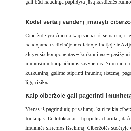
gali būti naudinga papildyta jūsų kasdienės rutino
Kodėl verta į vandenį įmaišyti ciberžo
Ciberžolė yra žinoma kaip vienas iš seniausių ir ef
naudojama tradicinėje medicinoje Indijoje ir Azij
aktyvusis komponentas – kurkuminas – pasižymi 
imunostimuliuojančiomis savybėmis. Šiuo metu mok
kurkuminą, galima stiprinti imuninę sistemą, pager
ligų riziką.
Kaip ciberžolė gali pagerinti imunitet
Vienas iš pagrindinių privalumų, kurį teikia cibe
funkcijas. Endotoksinai – lipopolisacharidai, dažn
imuninės sistemos išsekimą. Ciberžolės sudėtyje 