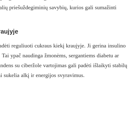
alių priešuždegiminių savybių, kurios gali sumažinti
raujyje
adėti reguliuoti cukraus kiekį kraujyje. Ji gerina insulino
es. Tai ypač naudinga žmonėms, sergantiems diabetu ar
ndens su ciberžole vartojimas gali padėti išlaikyti stabilų
ai sukelia alkį ir energijos svyravimus.