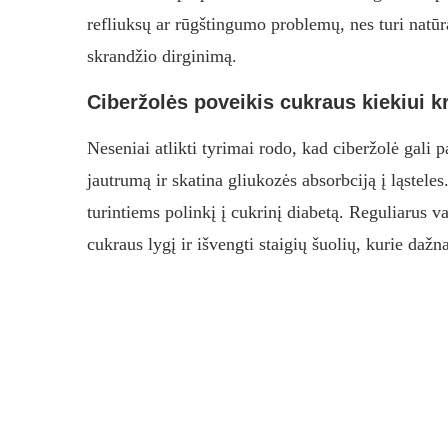
refliuksų ar rūgštingumo problemų, nes turi natūr
skrandžio dirginimą.
Ciberžolės poveikis cukraus kiekiui k
Neseniai atlikti tyrimai rodo, kad ciberžolė gali p
jautrumą ir skatina gliukozės absorbciją į ląstel
turintiems polinkį į cukrinį diabetą. Reguliarus va
cukraus lygį ir išvengti staigių šuolių, kurie dažn