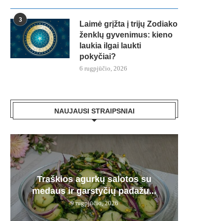
3
Laimė grįžta į trijų Zodiako
ženklų gyvenimus: kieno
laukia ilgai laukti
pokyčiai?
6 rugpjūčio, 2026
NAUJAUSI STRAIPSNIAI
Plau
Traškios agurkų salotos su
Kepenė
Karmi
Bra
Derm
medaus ir garstyčių padažu...
pamir
12 d.
– n
9 rugpjūčio, 2026