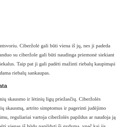
svoriu. Ciberžolė gali būti viena iš jų, nes ji padeda
anduo su ciberžole gali būti naudinga priemonė siekiant
iekalus. Taip pat ji gali padėti mažinti riebalų kaupimąsi
ndama riebalų sankaupas.
ata
ių skausmo ir lėtinių ligų priežasčių. Ciberžolės
ų skausmą, artrito simptomus ir pagerinti judėjimo
mu, reguliariai vartoja ciberžolės papildus ar naudoja ją
ūti vienas iš būdų papildyti šį gydymą, ypač kai jis