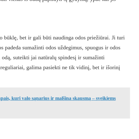
būklę, bet ir gali būti naudinga odos priežiūrai. Ji turi
ios padeda sumažinti odos uždegimus, spuogus ir odos
 odą, suteikti jai natūralų spindesį ir sumažinti
uliariai, galima pasiekti ne tik vidinį, bet ir išorinį
pais, kuri valo sąnarius ir malšina skausmą – sveikiems