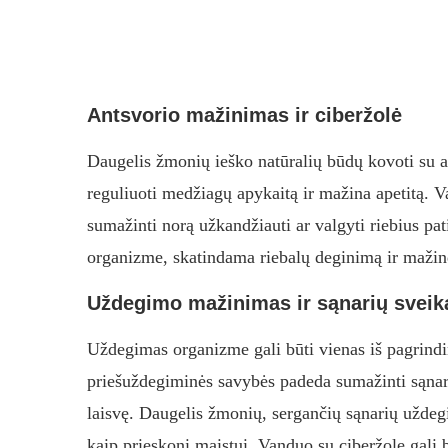
Antsvorio mažinimas ir ciberžolė
Daugelis žmonių ieško natūralių būdų kovoti su ant
reguliuoti medžiagų apykaitą ir mažina apetitą. V
sumažinti norą užkandžiauti ar valgyti riebius pat
organizme, skatindama riebalų deginimą ir maži
Uždegimo mažinimas ir sąnarių sveik
Uždegimas organizme gali būti vienas iš pagrindin
priešuždegiminės savybės padeda sumažinti sąnari
laisvę. Daugelis žmonių, sergančių sąnarių uždegi
kaip prieskonį maistui. Vanduo su ciberžole gali b