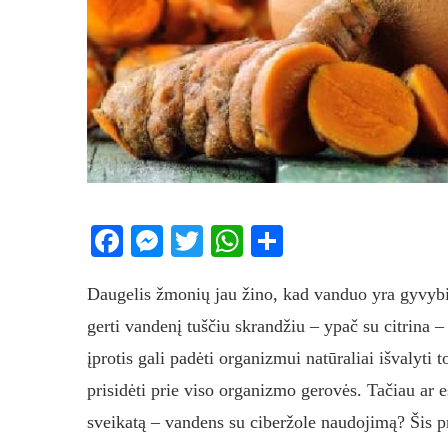
Facebook
Messenger
Twitter
WhatsApp
Share
Daugelis žmonių jau žino, kad vanduo yra gyvyb
gerti vandenį tuščiu skrandžiu – ypač su citrina –
įprotis gali padėti organizmui natūraliai išvalyti t
prisidėti prie viso organizmo gerovės. Tačiau ar e
sveikatą – vandens su ciberžole naudojimą? Šis 