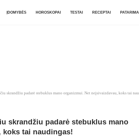
ĮDOMYBĖS
HOROSKOPAI
TESTAI
RECEPTAI
PATARIMA
uščiu skrandžiu padarė stebuklus mano organizmui. Net neįsivaizdavau, koks tai na
čiu skrandžiu padarė stebuklus mano
, koks tai naudingas!