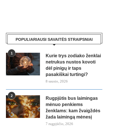
POPULIARIAUSI SAVAITĖS STRAIPSNIAI
1
Kurie trys zodiako ženklai
netrukus nustos kovoti
dėl pinigų ir taps
pasakiškai turtingi?
8 sausio, 2026
2
Rugpjūtis bus laimingas
mėnuo penkiems
ženklams: kam žvaigždės
žada laimingą mėnesį
7 rugpjūčio, 2026