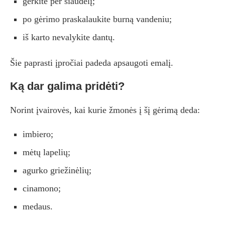
gerkite per šiaudelį;
po gėrimo praskalaukite burną vandeniu;
iš karto nevalykite dantų.
Šie paprasti įpročiai padeda apsaugoti emalį.
Ką dar galima pridėti?
Norint įvairovės, kai kurie žmonės į šį gėrimą deda:
imbiero;
mėtų lapelių;
agurko griežinėlių;
cinamono;
medaus.