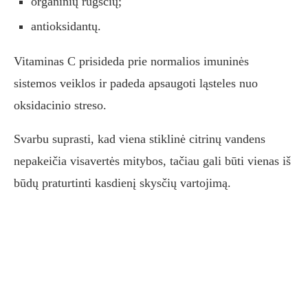
organinių rūgščių;
antioksidantų.
Vitaminas C prisideda prie normalios imuninės
sistemos veiklos ir padeda apsaugoti ląsteles nuo
oksidacinio streso.
Svarbu suprasti, kad viena stiklinė citrinų vandens
nepakeičia visavertės mitybos, tačiau gali būti vienas iš
būdų praturtinti kasdienį skysčių vartojimą.