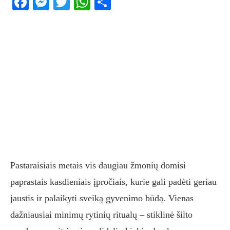
Facebook
Messenger
Twitter
WhatsApp
Share
Pastaraisiais metais vis daugiau žmonių domisi
paprastais kasdieniais įpročiais, kurie gali padėti geriau
jaustis ir palaikyti sveiką gyvenimo būdą. Vienas
dažniausiai minimų rytinių ritualų – stiklinė šilto