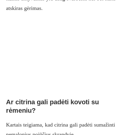
atskiras gėrimas.
Ar citrina gali padėti kovoti su
rėmeniu?
Kartais teigiama, kad citrina gali padėti sumažinti
nemalonius pojūčius skrandyje.