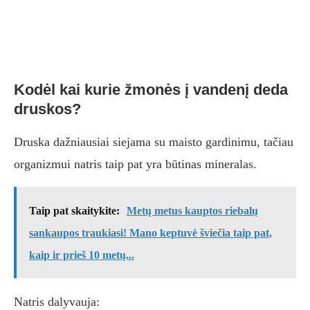
Kodėl kai kurie žmonės į vandenį deda
druskos?
Druska dažniausiai siejama su maisto gardinimu, tačiau
organizmui natris taip pat yra būtinas mineralas.
Taip pat skaitykite:
Metų metus kauptos riebalų
sankaupos traukiasi! Mano keptuvė šviečia taip pat,
kaip ir prieš 10 metų...
Natris dalyvauja: