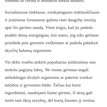
vandens su citrina ir nedideliu kiekiu druskos.
Socialiniuose tinkluose, sveikatingumo tinklaraščiuose
ir įvairiuose forumuose galima rasti daugybę istorijų
apie šio gėrimo naudą. Vieni teigia, kad jis padeda
pradėti dieną energingiau, kiti mano, jog toks gėrimas
prisideda prie geresnio virškinimo ar padeda palaikyti
skysčių balansą organizme.
Vis dėlto svarbu atskirti populiarius įsitikinimus nuo
mokslu pagrįstų faktų. Nė vienas gėrimas negali
stebuklingai išvalyti organizmo ar pakeisti sveikos
mitybos ir gyvenimo būdo. Tačiau kai kurie
ingredientai, naudojami šiame gėrime, iš tiesų gali
turėti tam tikrų savybių, dėl kurių žmonės jį vertina.