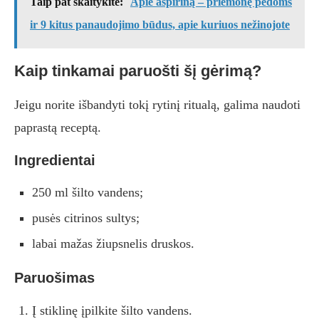
Taip pat skaitykite:
Apie aspiriną ​​– priemonę pėdoms
ir 9 kitus panaudojimo būdus, apie kuriuos nežinojote
Kaip tinkamai paruošti šį gėrimą?
Jeigu norite išbandyti tokį rytinį ritualą, galima naudoti
paprastą receptą.
Ingredientai
250 ml šilto vandens;
pusės citrinos sultys;
labai mažas žiupsnelis druskos.
Paruošimas
Į stiklinę įpilkite šilto vandens.