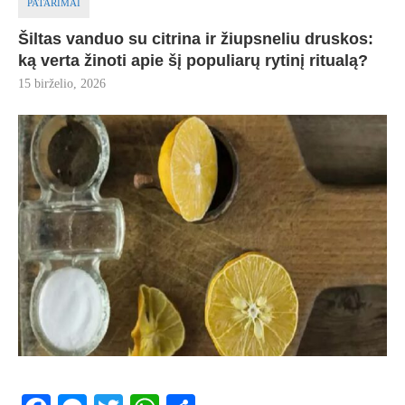
PATARIMAI
Šiltas vanduo su citrina ir žiupsneliu druskos:
ką verta žinoti apie šį populiarų rytinį ritualą?
15 birželio, 2026