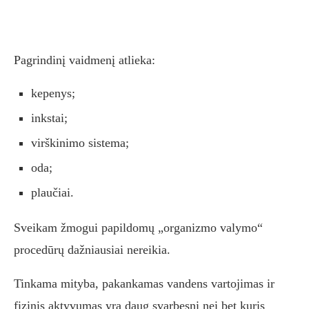
Pagrindinį vaidmenį atlieka:
kepenys;
inkstai;
virškinimo sistema;
oda;
plaučiai.
Sveikam žmogui papildomų „organizmo valymo“
procedūrų dažniausiai nereikia.
Tinkama mityba, pakankamas vandens vartojimas ir
fizinis aktyvumas yra daug svarbesni nei bet kuris