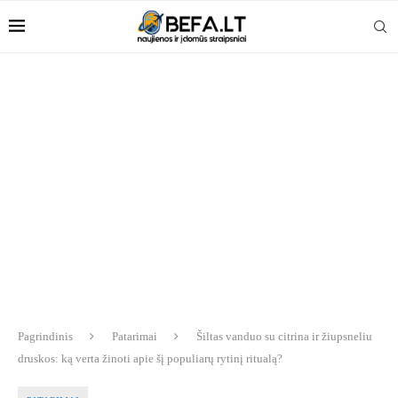
Pagrindinis
Patarimai
Šiltas vanduo su citrina ir žiupsneliu
druskos: ką verta žinoti apie šį populiarų rytinį ritualą?