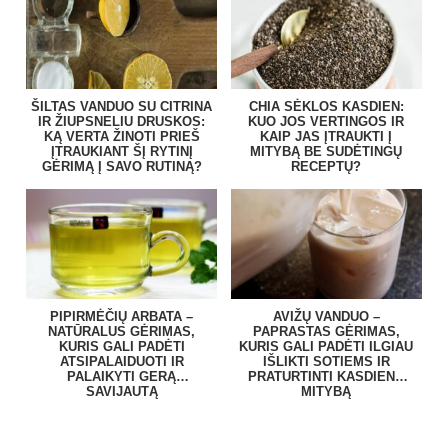
ŠILTAS VANDUO SU CITRINA
CHIA SĖKLOS KASDIEN:
IR ŽIUPSNELIU DRUSKOS:
KUO JOS VERTINGOS IR
KĄ VERTA ŽINOTI PRIEŠ
KAIP JAS ĮTRAUKTI Į
ĮTRAUKIANT ŠĮ RYTINĮ
MITYBĄ BE SUDĖTINGŲ
GĖRIMĄ Į SAVO RUTINĄ?
RECEPTŲ?
PIPIRMĖČIŲ ARBATA –
AVIŽŲ VANDUO –
NATŪRALUS GĖRIMAS,
PAPRASTAS GĖRIMAS,
KURIS GALI PADĖTI
KURIS GALI PADĖTI ILGIAU
ATSIPALAIDUOTI IR
IŠLIKTI SOTIEMS IR
PALAIKYTI GERĄ
PRATURTINTI KASDIENĘ
SAVIJAUTĄ
MITYBĄ