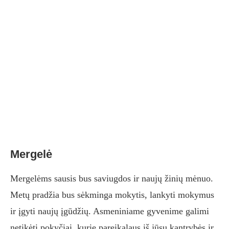
Mergelė
Mergelėms sausis bus saviugdos ir naujų žinių mėnuo.
Metų pradžia bus sėkminga mokytis, lankyti mokymus
ir įgyti naujų įgūdžių. Asmeniniame gyvenime galimi
netikėti pokyčiai, kurie pareikalaus iš jūsų kantrybės ir