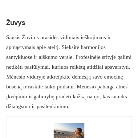
Žuvys
Sausis Žuvims prasidės vidiniais ieškojimais ir
apmąstymais apie ateitį. Sieksite harmonijos
santykiuose ir aiškumo versle. Profesinėje srityje galimi
netikėti pasiūlymai, kuriuos reikėtų atidžiai apsvarstyti.
Mėnesio viduryje atkreipkite dėmesį į savo emocinę
būseną ir raskite laiko poilsiui. Mėnesio pabaiga atneš
įkvėpimo ir galimybę pradėti kažką naujo, kas suteiks
džiaugsmo ir pasitenkinimo.