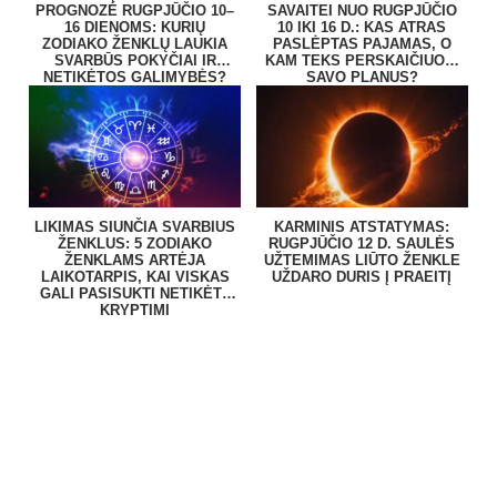
PROGNOZĖ RUGPJŪČIO 10–
SAVAITEI NUO RUGPJŪČIO
16 DIENOMS: KURIŲ
10 IKI 16 D.: KAS ATRAS
ZODIAKO ŽENKLŲ LAUKIA
PASLĖPTAS PAJAMAS, O
SVARBŪS POKYČIAI IR
KAM TEKS PERSKAIČIUOTI
NETIKĖTOS GALIMYBĖS?
SAVO PLANUS?
LIKIMAS SIUNČIA SVARBIUS
KARMINIS ATSTATYMAS:
ŽENKLUS: 5 ZODIAKO
RUGPJŪČIO 12 D. SAULĖS
ŽENKLAMS ARTĖJA
UŽTEMIMAS LIŪTO ŽENKLE
LAIKOTARPIS, KAI VISKAS
UŽDARO DURIS Į PRAEITĮ
GALI PASISUKTI NETIKĖTA
KRYPTIMI