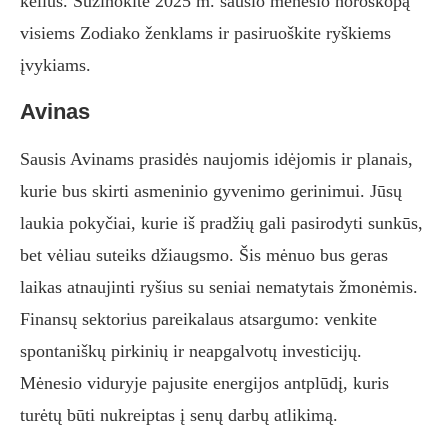
kelius. Sužinokite 2025 m. sausio mėnesio horoskopą
visiems Zodiako ženklams ir pasiruoškite ryškiems
įvykiams.
Avinas
Sausis Avinams prasidės naujomis idėjomis ir planais,
kurie bus skirti asmeninio gyvenimo gerinimui. Jūsų
laukia pokyčiai, kurie iš pradžių gali pasirodyti sunkūs,
bet vėliau suteiks džiaugsmo. Šis mėnuo bus geras
laikas atnaujinti ryšius su seniai nematytais žmonėmis.
Finansų sektorius pareikalaus atsargumo: venkite
spontaniškų pirkinių ir neapgalvotų investicijų.
Mėnesio viduryje pajusite energijos antplūdį, kuris
turėtų būti nukreiptas į senų darbų atlikimą.