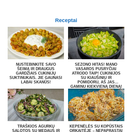
Receptai
NUSTEBINKITE SAVO
SEZONO HITAS! MANO
ŠEIMĄ IR DRAUGUS
VASAROS PUSRYČIAI
GARDŽIAIS CUKINIJŲ
ATRODO TAIP! CUKINIJOS
SUKTINUKAIS. JIE GAUNASI
SU KIAUŠINIU IR
LABAI SKANŪS!
POMIDORU, AŠ JAS
GAMINU KIEKVIENĄ DIENĄ!
TRAŠKIOS AGURKŲ
KEPENĖLĖS SU KOPŪSTAIS
SALOTOS SU MEDAUS IR
ORKAITĖJE – NEPAPRASTAI