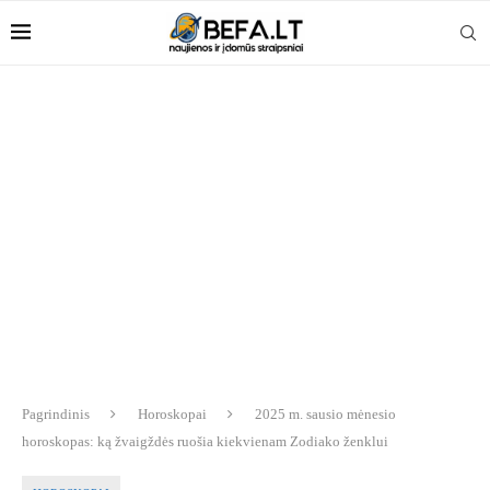
Pagrindinis
Horoskopai
2025 m. sausio mėnesio
horoskopas: ką žvaigždės ruošia kiekvienam Zodiako ženklui