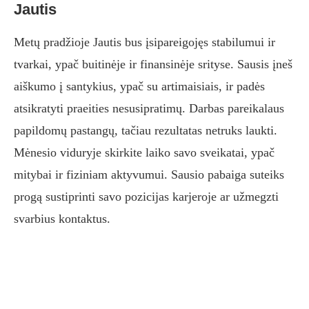
Jautis
Metų pradžioje Jautis bus įsipareigojęs stabilumui ir
tvarkai, ypač buitinėje ir finansinėje srityse. Sausis įneš
aiškumo į santykius, ypač su artimaisiais, ir padės
atsikratyti praeities nesusipratimų. Darbas pareikalaus
papildomų pastangų, tačiau rezultatas netruks laukti.
Mėnesio viduryje skirkite laiko savo sveikatai, ypač
mitybai ir fiziniam aktyvumui. Sausio pabaiga suteiks
progą sustiprinti savo pozicijas karjeroje ar užmegzti
svarbius kontaktus.