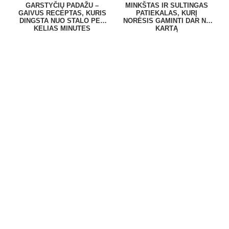
GARSTYČIŲ PADAŽU –
MINKŠTAS IR SULTINGAS
GAIVUS RECEPTAS, KURIS
PATIEKALAS, KURĮ
DINGSTA NUO STALO PER
NORĖSIS GAMINTI DAR NE
KELIAS MINUTES
KARTĄ