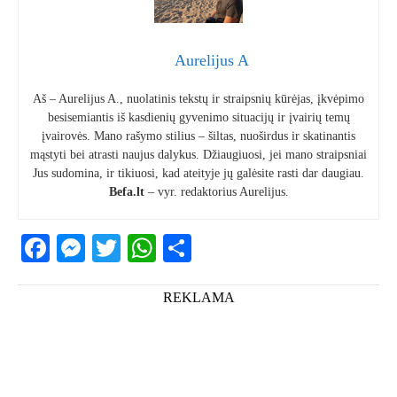
Aurelijus A
Aš – Aurelijus A., nuolatinis tekstų ir straipsnių kūrėjas, įkvėpimo
besisemiantis iš kasdienių gyvenimo situacijų ir įvairių temų
įvairovės. Mano rašymo stilius – šiltas, nuoširdus ir skatinantis
mąstyti bei atrasti naujus dalykus. Džiaugiuosi, jei mano straipsniai
Jus sudomina, ir tikiuosi, kad ateityje jų galėsite rasti dar daugiau.
Befa.lt
– vyr. redaktorius Aurelijus.
Facebook
Messenger
Twitter
WhatsApp
Share
REKLAMA