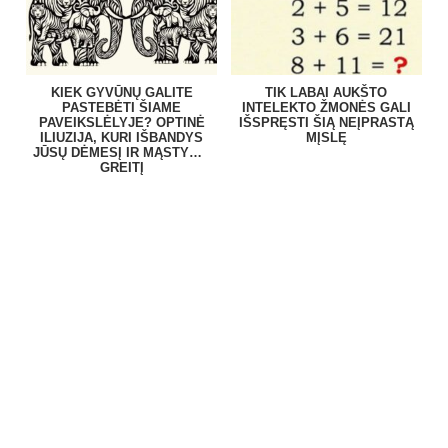
KIEK GYVŪNŲ GALITE
TIK LABAI AUKŠTO
PASTEBĖTI ŠIAME
INTELEKTO ŽMONĖS GALI
PAVEIKSLĖLYJE? OPTINĖ
IŠSPRĘSTI ŠIĄ NEĮPRASTĄ
ILIUZIJA, KURI IŠBANDYS
MĮSLĘ
JŪSŲ DĖMESĮ IR MĄSTYMO
GREITĮ