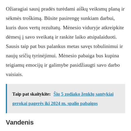
Ožiaragiai sausį pradės turėdami aiškų veiksmų planą ir
sėkmės troškimą. Būsite pasirengę sunkiam darbui,
kuris duos vertų rezultatų. Mėnesio viduryje atkreipkite
dėmesį į savo sveikatą ir raskite laiko atsipalaiduoti.
Sausis taip pat bus palankus metas savęs tobulinimui ir
naujų sričių tyrinėjimui. Mėnesio pabaiga bus kupina
teigiamų emocijų ir galimybe pasidžiaugti savo darbo
vaisiais.
Taip pat skaitykite:
Šių 5 zodiako ženklų santykiai
gerokai pagerės iki 2024 m. spalio pabaigos
Vandenis