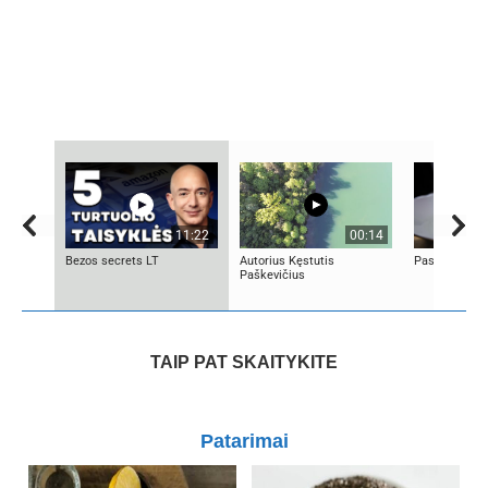
11:22
00:14
Bezos secrets LT
Autorius Kęstutis
Pasaulio cepe
Paškevičius
TAIP PAT SKAITYKITE
Patarimai