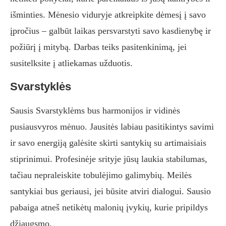
išminties. Mėnesio viduryje atkreipkite dėmesį į savo
įpročius – galbūt laikas persvarstyti savo kasdienybę ir
požiūrį į mitybą. Darbas teiks pasitenkinimą, jei
susitelksite į atliekamas užduotis.
Svarstyklės
Sausis Svarstyklėms bus harmonijos ir vidinės
pusiausvyros mėnuo. Jausitės labiau pasitikintys savimi
ir savo energiją galėsite skirti santykių su artimaisiais
stiprinimui. Profesinėje srityje jūsų laukia stabilumas,
tačiau nepraleiskite tobulėjimo galimybių. Meilės
santykiai bus geriausi, jei būsite atviri dialogui. Sausio
pabaiga atneš netikėtų malonių įvykių, kurie pripildys
džiaugsmo.