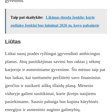
gyvenimu.
Taip pat skaitykite:
Likimas duoda ženklų: kurie
zodiako ženklai bus laimingi 2026 m. kovo pabaigoje
Liūtas
Liūtai sausį pradės ryžtingai įgyvendinti ambicingus
planus. Jūsų pasitikėjimas savimi bus raktas į sėkmę
karjeroje ir asmeniniame gyvenime. Šis mėnuo taip pat
bus laikas, kai turėtumėte peržiūrėti savo finansinius
įpročius ir susikurti aiškų išlaidų planą. Mėnesio
viduryje galimi susitikimai, kurie įkvėps naujiems
pasiekimams. Sausio pabaiga bus kupina kūrybinės
energijos ir asmeninio augimo galimybių.