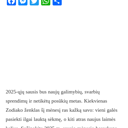
Facebook
Messenger
Twitter
WhatsApp
Share
2025-ųjų sausis bus naujų galimybių, svarbių
sprendimų ir netikėtų posūkių metas. Kiekvienas
Zodiako ženklas šį mėnesį ras kažką savo: vieni galės
pasiekti ilgai lauktą sėkmę, o kiti atras naujus laimės