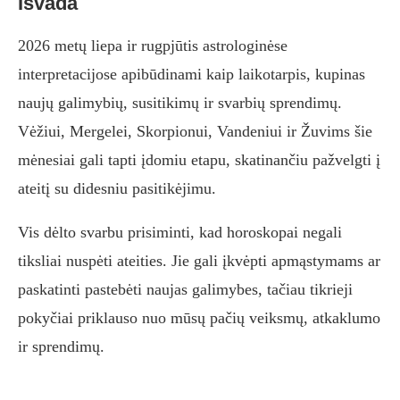
Išvada
2026 metų liepa ir rugpjūtis astrologinėse
interpretacijose apibūdinami kaip laikotarpis, kupinas
naujų galimybių, susitikimų ir svarbių sprendimų.
Vėžiui, Mergelei, Skorpionui, Vandeniui ir Žuvims šie
mėnesiai gali tapti įdomiu etapu, skatinančiu pažvelgti į
ateitį su didesniu pasitikėjimu.
Vis dėlto svarbu prisiminti, kad horoskopai negali
tiksliai nuspėti ateities. Jie gali įkvėpti apmąstymams ar
paskatinti pastebėti naujas galimybes, tačiau tikrieji
pokyčiai priklauso nuo mūsų pačių veiksmų, atkaklumo
ir sprendimų.