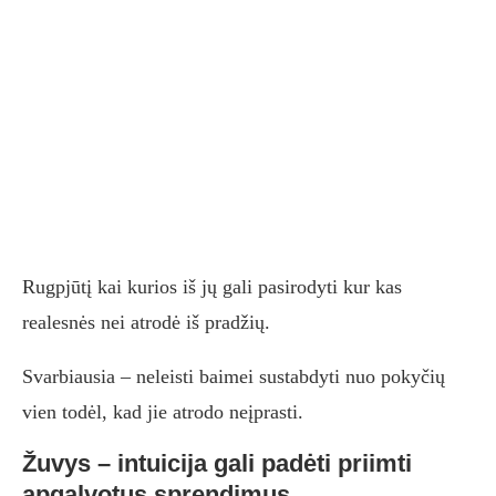
Rugpjūtį kai kurios iš jų gali pasirodyti kur kas
realesnės nei atrodė iš pradžių.
Svarbiausia – neleisti baimei sustabdyti nuo pokyčių
vien todėl, kad jie atrodo neįprasti.
Žuvys – intuicija gali padėti priimti
apgalvotus sprendimus