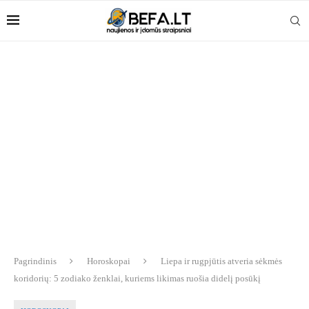
Pagrindinis
Horoskopai
Liepa ir rugpjūtis atveria sėkmės
koridorių: 5 zodiako ženklai, kuriems likimas ruošia didelį posūkį