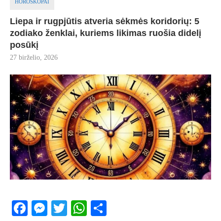
HOROSKOPAI
Liepa ir rugpjūtis atveria sėkmės koridorių: 5
zodiako ženklai, kuriems likimas ruošia didelį
posūkį
27 birželio, 2026
Facebook
Messenger
Twitter
WhatsApp
Share