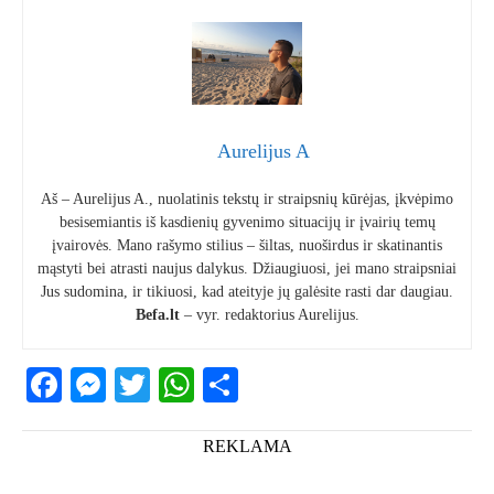
Aurelijus A
Aš – Aurelijus A., nuolatinis tekstų ir straipsnių kūrėjas, įkvėpimo
besisemiantis iš kasdienių gyvenimo situacijų ir įvairių temų
įvairovės. Mano rašymo stilius – šiltas, nuoširdus ir skatinantis
mąstyti bei atrasti naujus dalykus. Džiaugiuosi, jei mano straipsniai
Jus sudomina, ir tikiuosi, kad ateityje jų galėsite rasti dar daugiau.
Befa.lt
– vyr. redaktorius Aurelijus.
Facebook
Messenger
Twitter
WhatsApp
Share
REKLAMA