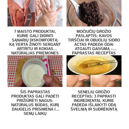
7 MAISTO PRODUKTAI,
MOČIUČIŲ GROŽIO
KURIE GALI DIDINTI
PASLAPTIS: KAVOS
SĄNARIŲ DISKOMFORTĄ:
TIRŠČIAI IR OBUOLIŲ SIDRO
KĄ VERTA ŽINOTI SERGANT
ACTAS PADEDA ODAI
ARTRITU IR KOKIAS
ATGAUTI GAIVUMĄ –
NATŪRALIAS PRIEMONES
PAPRASTAS RECEPTAS
RENKASI ŽMONĖS?
NAMUOSE
ŠIS PAPRASTAS
SENELIŲ GROŽIO
PRODUKTAS GALI PADĖTI
RECEPTAS: 3 PAPRASTI
PRIŽIŪRĖTI NAGUS:
INGREDIENTAI, KURIE
NATŪRALUS BŪDAS, KURĮ
PADEDA IŠLAIKYTI ODĄ
DAUGELIS PRISIMENA IŠ
ŠVELNIĄ IR SUDRĖKINTĄ
SENŲ LAIKŲ