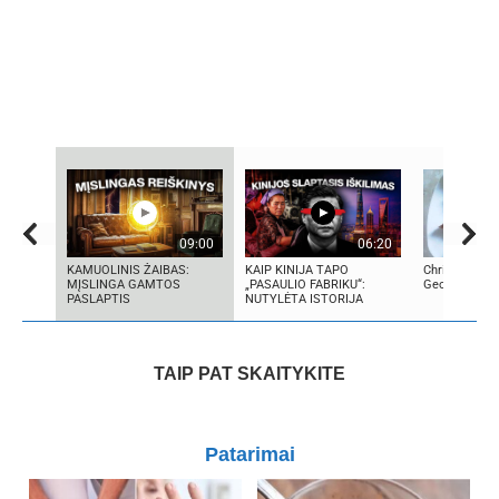
09:00
06:20
KAMUOLINIS ŽAIBAS:
KAIP KINIJA TAPO
Christmas Go
MĮSLINGA GAMTOS
„PASAULIO FABRIKU“:
Georgian cui
PASLAPTIS
NUTYLĖTA ISTORIJA
TAIP PAT SKAITYKITE
Patarimai