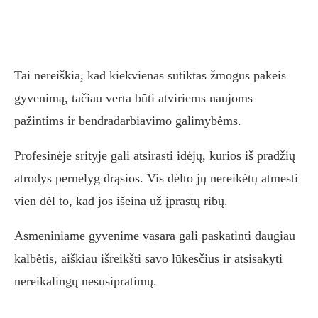
Tai nereiškia, kad kiekvienas sutiktas žmogus pakeis
gyvenimą, tačiau verta būti atviriems naujoms
pažintims ir bendradarbiavimo galimybėms.
Profesinėje srityje gali atsirasti idėjų, kurios iš pradžių
atrodys pernelyg drąsios. Vis dėlto jų nereikėtų atmesti
vien dėl to, kad jos išeina už įprastų ribų.
Asmeniniame gyvenime vasara gali paskatinti daugiau
kalbėtis, aiškiau išreikšti savo lūkesčius ir atsisakyti
nereikalingų nesusipratimų.