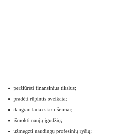
peržiūrėti finansinius tikslus;
pradėti rūpintis sveikata;
daugiau laiko skirti šeimai;
išmokti naujų įgūdžių;
užmegzti naudingų profesinių ryšių;