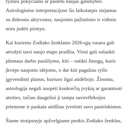
ryžtasi pokyčiams ar pastebi naujas galimybes.
Astrologinėse interpretacijose šis laikotarpis siejamas
su didesniu aktyvumu, naujomis pažintimis ir vidiniu
noru judėti pirmyn.
Kai kuriems Zodiako ženklams 2026-ųjų vasara gali
atrodyti tarsi naujo etapo pradžia. Vieni gali sulaukti
įdomaus darbo pasiūlymo, kiti – sutikti žmogų, kuris
įkvėps naujoms idėjoms, o dar kiti pagaliau ryšis
įgyvendinti planus, kuriuos ilgai atidėliojo. Žinoma,
astrologija negali nuspėti konkrečių įvykių ar garantuoti
ateities, tačiau daugeliui ji tampa savirefleksijos
priemone ir paskata atidžiau įvertinti savo pasirinkimus.
Šiame straipsnyje apžvelgiame penkis Zodiako ženklus,