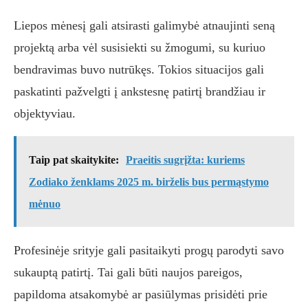
Liepos mėnesį gali atsirasti galimybė atnaujinti seną
projektą arba vėl susisiekti su žmogumi, su kuriuo
bendravimas buvo nutrūkęs. Tokios situacijos gali
paskatinti pažvelgti į ankstesnę patirtį brandžiau ir
objektyviau.
Taip pat skaitykite:
Praeitis sugrįžta: kuriems
Zodiako ženklams 2025 m. birželis bus permąstymo
mėnuo
Profesinėje srityje gali pasitaikyti progų parodyti savo
sukauptą patirtį. Tai gali būti naujos pareigos,
papildoma atsakomybė ar pasiūlymas prisidėti prie