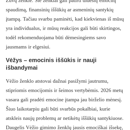
Žuvų ženkle. Šie ženklai gali patirti didesnį emocinį
spaudimą, finansinių iššūkių ar asmeninių santykių
įtampą. Tačiau svarbu paminėti, kad kiekvienas iš mūsų
yra individualus, ir mūsų reakcijos gali būti skirtingos,
todėl rekomenduojama būti dėmesingiems savo
jausmams ir elgesiui.
Vėžys – emocinis iššūkis ir nauji
išbandymai
Vėžio ženklo atstovai dažnai pasižymi jautrumu,
stipriomis emocijomis ir šeimos vertybėmis. 2026 metų
vasara gali pradėti emocine įtampa jau birželio mėnesį.
Šiuo laikotarpiu gali būti svarbūs pokalbiai, kurie
atskleis naujų problemų ar netikėtų iššūkių santykiuose.
Daugelis Vėžio gimimo ženklų jausis emociškai išsekę,