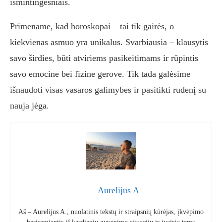
išmintingesniais.
Primename, kad horoskopai – tai tik gairės, o
kiekvienas asmuo yra unikalus. Svarbiausia – klausytis
savo širdies, būti atviriems pasikeitimams ir rūpintis
savo emocine bei fizine gerove. Tik tada galėsime
išnaudoti visas vasaros galimybes ir pasitikti rudenį su
nauja jėga.
Aurelijus A
Aš – Aurelijus A., nuolatinis tekstų ir straipsnių kūrėjas, įkvėpimo