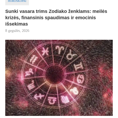
HOROSKOPAI
Sunki vasara trims Zodiako ženklams: meilės
krizės, finansinis spaudimas ir emocinis
išsekimas
8 gegužės, 2026