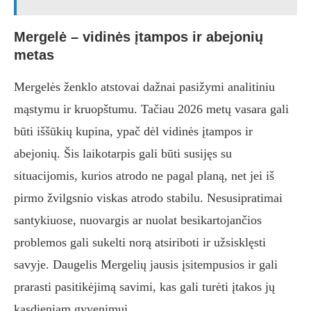
Mergelė – vidinės įtampos ir abejonių
metas
Mergelės ženklo atstovai dažnai pasižymi analitiniu
mąstymu ir kruopštumu. Tačiau 2026 metų vasara gali
būti iššūkių kupina, ypač dėl vidinės įtampos ir
abejonių. Šis laikotarpis gali būti susijęs su
situacijomis, kurios atrodo ne pagal planą, net jei iš
pirmo žvilgsnio viskas atrodo stabilu. Nesusipratimai
santykiuose, nuovargis ar nuolat besikartojančios
problemos gali sukelti norą atsiriboti ir užsisklęsti
savyje. Daugelis Mergelių jausis įsitempusios ir gali
prarasti pasitikėjimą savimi, kas gali turėti įtakos jų
kasdieniam gyvenimui.