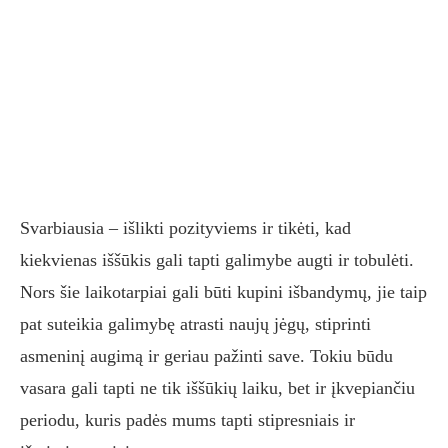
Svarbiausia – išlikti pozityviems ir tikėti, kad
kiekvienas iššūkis gali tapti galimybe augti ir tobulėti.
Nors šie laikotarpiai gali būti kupini išbandymų, jie taip
pat suteikia galimybę atrasti naujų jėgų, stiprinti
asmeninį augimą ir geriau pažinti save. Tokiu būdu
vasara gali tapti ne tik iššūkių laiku, bet ir įkvepiančiu
periodu, kuris padės mums tapti stipresniais ir