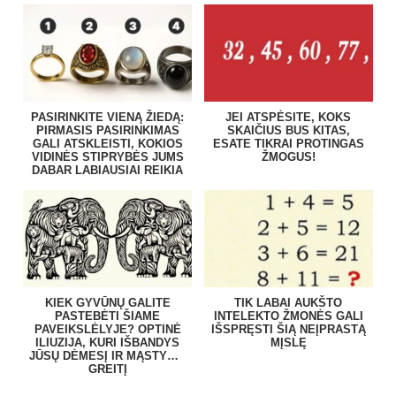
PASIRINKITE VIENĄ ŽIEDĄ:
JEI ATSPĖSITE, KOKS
PIRMASIS PASIRINKIMAS
SKAIČIUS BUS KITAS,
GALI ATSKLEISTI, KOKIOS
ESATE TIKRAI PROTINGAS
VIDINĖS STIPRYBĖS JUMS
ŽMOGUS!
DABAR LABIAUSIAI REIKIA
KIEK GYVŪNŲ GALITE
TIK LABAI AUKŠTO
PASTEBĖTI ŠIAME
INTELEKTO ŽMONĖS GALI
PAVEIKSLĖLYJE? OPTINĖ
IŠSPRĘSTI ŠIĄ NEĮPRASTĄ
ILIUZIJA, KURI IŠBANDYS
MĮSLĘ
JŪSŲ DĖMESĮ IR MĄSTYMO
GREITĮ