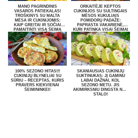
MANO PAGRINDINIS
ORKAITĖJE KEPTOS
VASAROS PATIEKALAS!
CUKINIJOS SU SULTINGAIS
TROŠKINYS SU MALTA
MĖSOS KUKULIAIS
MĖSA IR CUKINIJOMIS:
POMIDORŲ PADAŽE:
KAIP GREITAI IR SOČIAI
PAPRASTA VAKARIENĖ,
PAMAITINTI VISĄ ŠEIMĄ
KURI PATINKA VISAI ŠEIMAI
100% SEZONO HITAS!!!
SKANIAUSIAS CUKINIJŲ
CUKINIJŲ BLYNELIAI SU
SUKTINUKAS: JĮ GAMINU
SŪRIU – RECEPTAS, KURIS
LABAI DAŽNAI, KOL
PRAVERS KIEKVIENAI
SEZONO METU. JIS
ŠEIMININKEI!
AKIMIRKSNIU DINGSTA NUO
STALO!