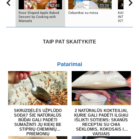
02:40
05:26
Rose Shaped Apple Baked
Čeburėkai su mėsa
KAS SUKŪRĖ 
Dessert by Cooking with
INTELEKTĄ? 
Manuela
ISTORIJA IR 
TAIP PAT SKAITYKITE
Patarimai
SKRUZDĖLĖS UŽPLŪDO
2 NATŪRALŪS KOKTEILIAI,
SODĄ? ŠIE NATŪRALŪS
KURIE GALI PADĖTI ILGIAU
BŪDAI GALI PADĖTI
IŠLIKTI SOTIEMS: SKANŪS
SUMAŽINTI JŲ KIEKĮ BE
RECEPTAI SU CHIA
STIPRIŲ CHEMINIŲ
SĖKLOMIS, KOKOSAIS IR
PRIEMONIŲ
VAISIAIS