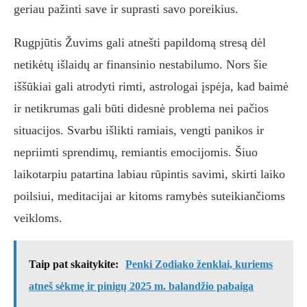
geriau pažinti save ir suprasti savo poreikius.
Rugpjūtis Žuvims gali atnešti papildomą stresą dėl
netikėtų išlaidų ar finansinio nestabilumo. Nors šie
iššūkiai gali atrodyti rimti, astrologai įspėja, kad baimė
ir netikrumas gali būti didesnė problema nei pačios
situacijos. Svarbu išlikti ramiais, vengti panikos ir
nepriimti sprendimų, remiantis emocijomis. Šiuo
laikotarpiu patartina labiau rūpintis savimi, skirti laiko
poilsiui, meditacijai ar kitoms ramybės suteikiančioms
veikloms.
Taip pat skaitykite:
Penki Zodiako ženklai, kuriems
atneš sėkmę ir pinigų 2025 m. balandžio pabaiga