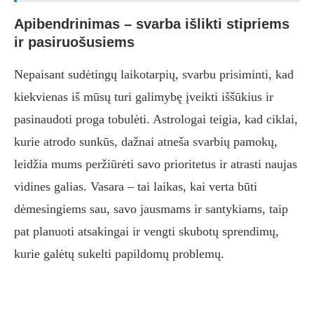
Apibendrinimas – svarba išlikti stipriems
ir pasiruošusiems
Nepaisant sudėtingų laikotarpių, svarbu prisiminti, kad
kiekvienas iš mūsų turi galimybę įveikti iššūkius ir
pasinaudoti proga tobulėti. Astrologai teigia, kad ciklai,
kurie atrodo sunkūs, dažnai atneša svarbių pamokų,
leidžia mums peržiūrėti savo prioritetus ir atrasti naujas
vidines galias. Vasara – tai laikas, kai verta būti
dėmesingiems sau, savo jausmams ir santykiams, taip
pat planuoti atsakingai ir vengti skubotų sprendimų,
kurie galėtų sukelti papildomų problemų.