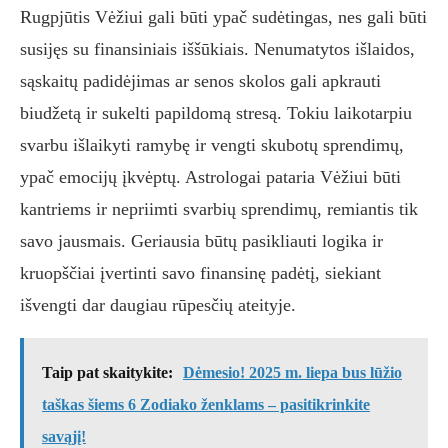
Rugpjūtis Vėžiui gali būti ypač sudėtingas, nes gali būti
susijęs su finansiniais iššūkiais. Nenumatytos išlaidos,
sąskaitų padidėjimas ar senos skolos gali apkrauti
biudžetą ir sukelti papildomą stresą. Tokiu laikotarpiu
svarbu išlaikyti ramybę ir vengti skubotų sprendimų,
ypač emocijų įkvėptų. Astrologai pataria Vėžiui būti
kantriems ir nepriimti svarbių sprendimų, remiantis tik
savo jausmais. Geriausia būtų pasikliauti logika ir
kruopščiai įvertinti savo finansinę padėtį, siekiant
išvengti dar daugiau rūpesčių ateityje.
Taip pat skaitykite:
Dėmesio! 2025 m. liepa bus lūžio
taškas šiems 6 Zodiako ženklams – pasitikrinkite
savąjį!