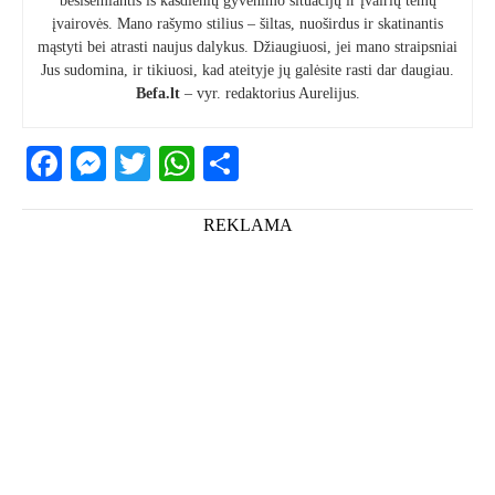
besisemiantis iš kasdienių gyvenimo situacijų ir įvairių temų
įvairovės. Mano rašymo stilius – šiltas, nuoširdus ir skatinantis
mąstyti bei atrasti naujus dalykus. Džiaugiuosi, jei mano straipsniai
Jus sudomina, ir tikiuosi, kad ateityje jų galėsite rasti dar daugiau.
Befa.lt
– vyr. redaktorius Aurelijus.
Facebook
Messenger
Twitter
WhatsApp
Share
REKLAMA