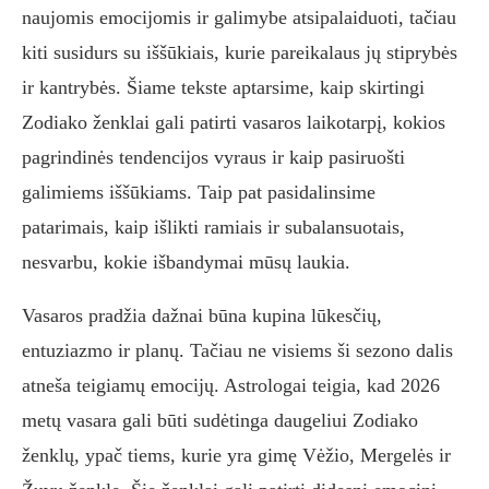
naujomis emocijomis ir galimybe atsipalaiduoti, tačiau
kiti susidurs su iššūkiais, kurie pareikalaus jų stiprybės
ir kantrybės. Šiame tekste aptarsime, kaip skirtingi
Zodiako ženklai gali patirti vasaros laikotarpį, kokios
pagrindinės tendencijos vyraus ir kaip pasiruošti
galimiems iššūkiams. Taip pat pasidalinsime
patarimais, kaip išlikti ramiais ir subalansuotais,
nesvarbu, kokie išbandymai mūsų laukia.
Vasaros pradžia dažnai būna kupina lūkesčių,
entuziazmo ir planų. Tačiau ne visiems ši sezono dalis
atneša teigiamų emocijų. Astrologai teigia, kad 2026
metų vasara gali būti sudėtinga daugeliui Zodiako
ženklų, ypač tiems, kurie yra gimę Vėžio, Mergelės ir