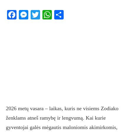
Facebook
Messenger
Twitter
WhatsApp
Share
2026 metų vasara – laikas, kuris ne visiems Zodiako
ženklams atneš ramybę ir lengvumą. Kai kurie
gyventojai galės mėgautis maloniomis akimirkomis,