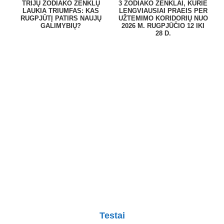
TRIJŲ ZODIAKO ŽENKLŲ
3 ZODIAKO ŽENKLAI, KURIE
LAUKIA TRIUMFAS: KAS
LENGVIAUSIAI PRAEIS PER
RUGPJŪTĮ PATIRS NAUJŲ
UŽTEMIMO KORIDORIŲ NUO
GALIMYBIŲ?
2026 M. RUGPJŪČIO 12 IKI
28 D.
Testai