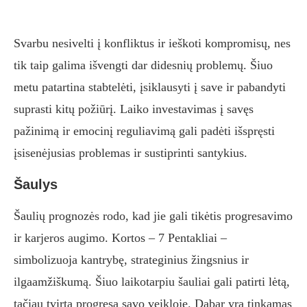
Svarbu nesivelti į konfliktus ir ieškoti kompromisų, nes
tik taip galima išvengti dar didesnių problemų. Šiuo
metu patartina stabtelėti, įsiklausyti į save ir pabandyti
suprasti kitų požiūrį. Laiko investavimas į savęs
pažinimą ir emocinį reguliavimą gali padėti išspręsti
įsisenėjusias problemas ir sustiprinti santykius.
Šaulys
Šaulių prognozės rodo, kad jie gali tikėtis progresavimo
ir karjeros augimo. Kortos – 7 Pentakliai –
simbolizuoja kantrybę, strateginius žingsnius ir
ilgaamžiškumą. Šiuo laikotarpiu šauliai gali patirti lėtą,
tačiau tvirtą progresą savo veikloje. Dabar yra tinkamas