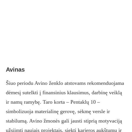
Avinas
Šiuo periodu Avino ženklo atstovams rekomenduojama
dėmesį sutelkti į finansinius klausimus, darbinę veiklą
ir namų ramybę. Taro korta – Pentaklų 10 –
simbolizuoja materialinę gerovę, sėkmę versle ir
stabilumą. Avino žmonės gali jausti stiprią motyvaciją
užsiimti naujais projektais, siekti karjeros aukštumų ir