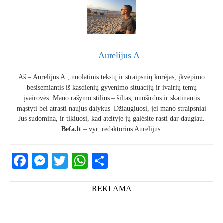
Aurelijus A
Aš – Aurelijus A., nuolatinis tekstų ir straipsnių kūrėjas, įkvėpimo
besisemiantis iš kasdienių gyvenimo situacijų ir įvairių temų
įvairovės. Mano rašymo stilius – šiltas, nuoširdus ir skatinantis
mąstyti bei atrasti naujus dalykus. Džiaugiuosi, jei mano straipsniai
Jus sudomina, ir tikiuosi, kad ateityje jų galėsite rasti dar daugiau.
Befa.lt
– vyr. redaktorius Aurelijus.
Facebook
Messenger
Twitter
WhatsApp
Share
REKLAMA