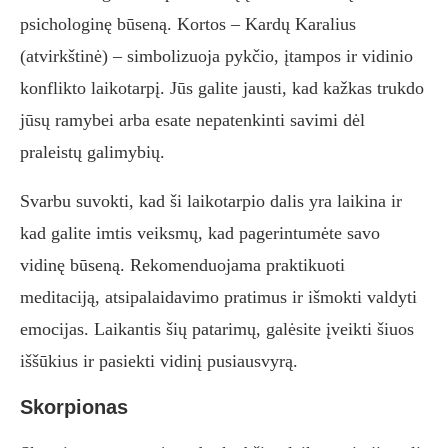
psichologinę būseną. Kortos – Kardų Karalius
(atvirkštinė) – simbolizuoja pykčio, įtampos ir vidinio
konflikto laikotarpį. Jūs galite jausti, kad kažkas trukdo
jūsų ramybei arba esate nepatenkinti savimi dėl
praleistų galimybių.
Svarbu suvokti, kad ši laikotarpio dalis yra laikina ir
kad galite imtis veiksmų, kad pagerintumėte savo
vidinę būseną. Rekomenduojama praktikuoti
meditaciją, atsipalaidavimo pratimus ir išmokti valdyti
emocijas. Laikantis šių patarimų, galėsite įveikti šiuos
iššūkius ir pasiekti vidinį pusiausvyrą.
Skorpionas