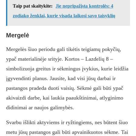
Taip pat skaitykite:
Jie nepripažįsta kontrolės: 4
zodiako ženklai, kurie visada laikosi savo taisyklių
Mergelė
Mergelės šiuo periodu gali tikėtis teigiamų pokyčių,
ypač materialinėje srityje. Kortos – Lazdelių 8 –
simbolizuoja greitus ir sėkmingus įvykius, kurie leidžia
įgyvendinti planus. Jausite, kad visi jūsų darbai ir
pastangos pradeda duoti vaisių. Sėkmė gali būti ypač
akivaizdi darbe, kai laukia paaukštinimai, atlyginimo
didinimai ar naujos galimybės.
Svarbu išlikti aktyviems ir ryžtingiems, nes būtent šiuo
metu jūsų pastangos gali būti apvainikuotos sėkme. Tai