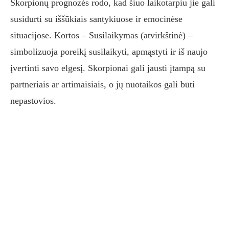
Skorpionų prognozės rodo, kad šiuo laikotarpiu jie gali
susidurti su iššūkiais santykiuose ir emocinėse
situacijose. Kortos – Susilaikymas (atvirkštinė) –
simbolizuoja poreikį susilaikyti, apmąstyti ir iš naujo
įvertinti savo elgesį. Skorpionai gali jausti įtampą su
partneriais ar artimaisiais, o jų nuotaikos gali būti
nepastovios.