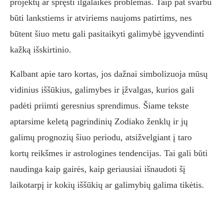
projektų ar spręsti ilgalaikes problemas. Taip pat svarbu
būti lankstiems ir atviriems naujoms patirtims, nes
būtent šiuo metu gali pasitaikyti galimybė įgyvendinti
kažką išskirtinio.
Kalbant apie taro kortas, jos dažnai simbolizuoja mūsų
vidinius iššūkius, galimybes ir įžvalgas, kurios gali
padėti priimti geresnius sprendimus. Šiame tekste
aptarsime keletą pagrindinių Zodiako ženklų ir jų
galimų prognozių šiuo periodu, atsižvelgiant į taro
kortų reikšmes ir astrologines tendencijas. Tai gali būti
naudinga kaip gairės, kaip geriausiai išnaudoti šį
laikotarpį ir kokių iššūkių ar galimybių galima tikėtis.