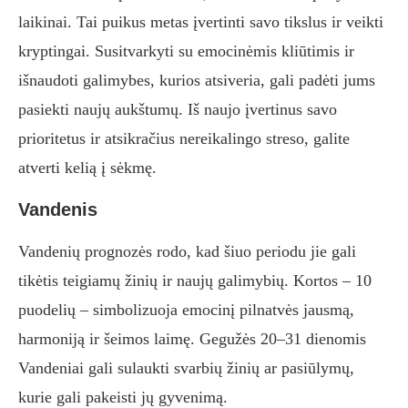
laikinai. Tai puikus metas įvertinti savo tikslus ir veikti
kryptingai. Susitvarkyti su emocinėmis kliūtimis ir
išnaudoti galimybes, kurios atsiveria, gali padėti jums
pasiekti naujų aukštumų. Iš naujo įvertinus savo
prioritetus ir atsikračius nereikalingo streso, galite
atverti kelią į sėkmę.
Vandenis
Vandenių prognozės rodo, kad šiuo periodu jie gali
tikėtis teigiamų žinių ir naujų galimybių. Kortos – 10
puodelių – simbolizuoja emocinį pilnatvės jausmą,
harmoniją ir šeimos laimę. Gegužės 20–31 dienomis
Vandeniai gali sulaukti svarbių žinių ar pasiūlymų,
kurie gali pakeisti jų gyvenimą.