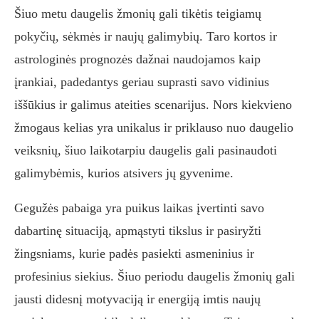
Šiuo metu daugelis žmonių gali tikėtis teigiamų
pokyčių, sėkmės ir naujų galimybių. Taro kortos ir
astrologinės prognozės dažnai naudojamos kaip
įrankiai, padedantys geriau suprasti savo vidinius
iššūkius ir galimus ateities scenarijus. Nors kiekvieno
žmogaus kelias yra unikalus ir priklauso nuo daugelio
veiksnių, šiuo laikotarpiu daugelis gali pasinaudoti
galimybėmis, kurios atsivers jų gyvenime.
Gegužės pabaiga yra puikus laikas įvertinti savo
dabartinę situaciją, apmąstyti tikslus ir pasiryžti
žingsniams, kurie padės pasiekti asmeninius ir
profesinius siekius. Šiuo periodu daugelis žmonių gali
jausti didesnį motyvaciją ir energiją imtis naujų