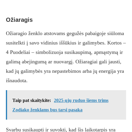
Ožiaragis
Ožiaragio ženklo atstovams gegužės pabaigoje siūloma
susitelkti į savo vidinius iššūkius ir galimybes. Kortos –
4 Puodeliai – simbolizuoja susikaupimą, apmąstymą ir
galimą abejingumą ar nuovargį. Ožiaragiai gali jausti,
kad jų galimybės yra nepastebimos arba jų energija yra
išnaudota.
Taip pat skaitykite:
2025-ųjų ruduo šiems trims
Zodiako ženklams bus tarsi pasaka
Svarbu susikaupti ir suvokti, kad šis laikotarpis yra