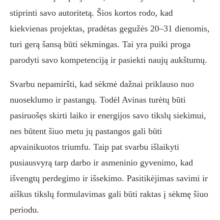
stiprinti savo autoritetą. Šios kortos rodo, kad
kiekvienas projektas, pradėtas gegužės 20–31 dienomis,
turi gerą šansą būti sėkmingas. Tai yra puiki proga
parodyti savo kompetenciją ir pasiekti naujų aukštumų.
Svarbu nepamiršti, kad sėkmė dažnai priklauso nuo
nuoseklumo ir pastangų. Todėl Avinas turėtų būti
pasiruošęs skirti laiko ir energijos savo tikslų siekimui,
nes būtent šiuo metu jų pastangos gali būti
apvainikuotos triumfu. Taip pat svarbu išlaikyti
pusiausvyrą tarp darbo ir asmeninio gyvenimo, kad
išvengtų perdegimo ir išsekimo. Pasitikėjimas savimi ir
aiškus tikslų formulavimas gali būti raktas į sėkmę šiuo
periodu.