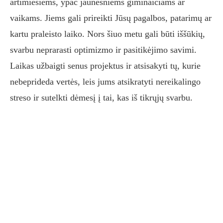
artimiesiems, ypač jaunesniems giminaičiams ar
vaikams. Jiems gali prireikti Jūsų pagalbos, patarimų ar
kartu praleisto laiko. Nors šiuo metu gali būti iššūkių,
svarbu neprarasti optimizmo ir pasitikėjimo savimi.
Laikas užbaigti senus projektus ir atsisakyti tų, kurie
nebeprideda vertės, leis jums atsikratyti nereikalingo
streso ir sutelkti dėmesį į tai, kas iš tikrųjų svarbu.