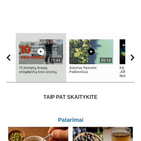
15:45
00:14
10 įtemptų, kraują
Autorius Kęstutis
KĄ SLEPIA B
stingdančių kino istorijų
Paškevičius
JŪRA? 5
NUGRIMZDUSI
TAIP PAT SKAITYKITE
Patarimai