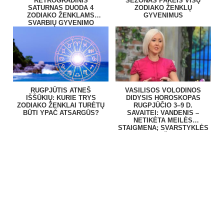
RETROGRADINIS
SEZONAS PAKEIS VISŲ
SATURNAS DUODA 4
ZODIAKO ŽENKLŲ
ZODIAKO ŽENKLAMS
GYVENIMUS
SVARBIŲ GYVENIMO
PAMOKŲ
RUGPJŪTIS ATNEŠ
VASILISOS VOLODINOS
IŠŠŪKIŲ: KURIE TRYS
DIDYSIS HOROSKOPAS
ZODIAKO ŽENKLAI TURĖTŲ
RUGPJŪČIO 3–9 D.
BŪTI YPAČ ATSARGŪS?
SAVAITEI: VANDENIS –
NETIKĖTA MEILĖS
STAIGMENA; SVARSTYKLĖS
– PINIGAI IŠ NIEKUR!