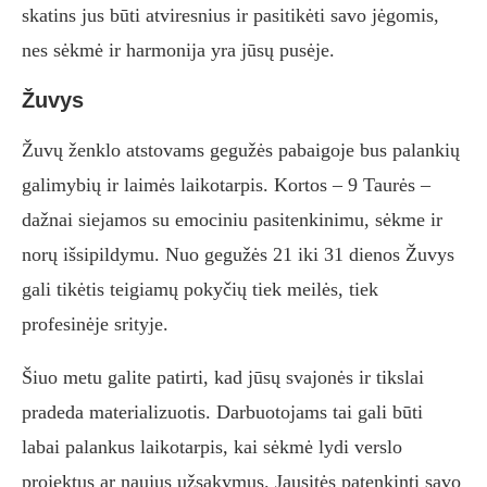
skatins jus būti atviresnius ir pasitikėti savo jėgomis,
nes sėkmė ir harmonija yra jūsų pusėje.
Žuvys
Žuvų ženklo atstovams gegužės pabaigoje bus palankių
galimybių ir laimės laikotarpis. Kortos – 9 Taurės –
dažnai siejamos su emociniu pasitenkinimu, sėkme ir
norų išsipildymu. Nuo gegužės 21 iki 31 dienos Žuvys
gali tikėtis teigiamų pokyčių tiek meilės, tiek
profesinėje srityje.
Šiuo metu galite patirti, kad jūsų svajonės ir tikslai
pradeda materializuotis. Darbuotojams tai gali būti
labai palankus laikotarpis, kai sėkmė lydi verslo
projektus ar naujus užsakymus. Jausitės patenkinti savo