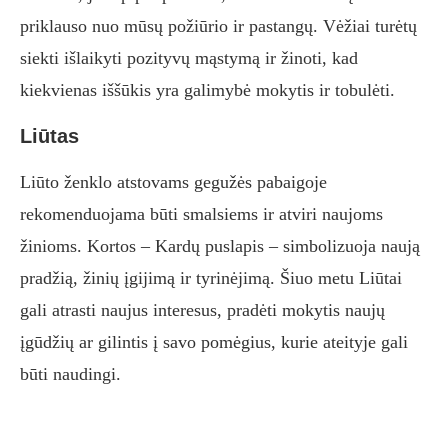
priklauso nuo mūsų požiūrio ir pastangų. Vėžiai turėtų
siekti išlaikyti pozityvų mąstymą ir žinoti, kad
kiekvienas iššūkis yra galimybė mokytis ir tobulėti.
Liūtas
Liūto ženklo atstovams gegužės pabaigoje
rekomenduojama būti smalsiems ir atviri naujoms
žinioms. Kortos – Kardų puslapis – simbolizuoja naują
pradžią, žinių įgijimą ir tyrinėjimą. Šiuo metu Liūtai
gali atrasti naujus interesus, pradėti mokytis naujų
įgūdžių ar gilintis į savo pomėgius, kurie ateityje gali
būti naudingi.