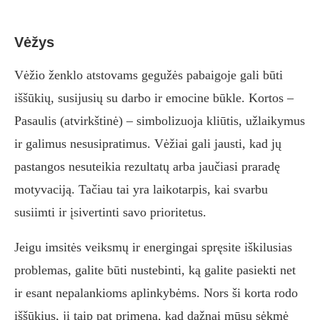
Vėžys
Vėžio ženklo atstovams gegužės pabaigoje gali būti
iššūkių, susijusių su darbo ir emocine būkle. Kortos –
Pasaulis (atvirkštinė) – simbolizuoja kliūtis, užlaikymus
ir galimus nesusipratimus. Vėžiai gali jausti, kad jų
pastangos nesuteikia rezultatų arba jaučiasi praradę
motyvaciją. Tačiau tai yra laikotarpis, kai svarbu
susiimti ir įsivertinti savo prioritetus.
Jeigu imsitės veiksmų ir energingai spręsite iškilusias
problemas, galite būti nustebinti, ką galite pasiekti net
ir esant nepalankioms aplinkybėms. Nors ši korta rodo
iššūkius, ji taip pat primena, kad dažnai mūsų sėkmė