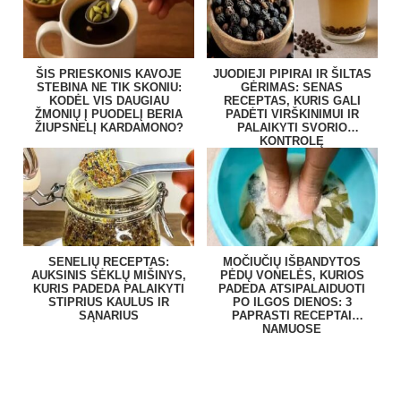
ŠIS PRIESKONIS KAVOJE
JUODIEJI PIPIRAI IR ŠILTAS
STEBINA NE TIK SKONIU:
GĖRIMAS: SENAS
KODĖL VIS DAUGIAU
RECEPTAS, KURIS GALI
ŽMONIŲ Į PUODELĮ BERIA
PADĖTI VIRŠKINIMUI IR
ŽIUPSNELĮ KARDAMONO?
PALAIKYTI SVORIO
KONTROLĘ
SENELIŲ RECEPTAS:
MOČIUČIŲ IŠBANDYTOS
AUKSINIS SĖKLŲ MIŠINYS,
PĖDŲ VONELĖS, KURIOS
KURIS PADEDA PALAIKYTI
PADEDA ATSIPALAIDUOTI
STIPRIUS KAULUS IR
PO ILGOS DIENOS: 3
SĄNARIUS
PAPRASTI RECEPTAI
NAMUOSE