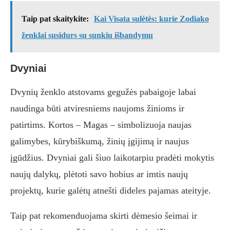
Taip pat skaitykite:
Kai Visata sulėtės: kurie Zodiako
ženklai susidurs su sunkiu išbandymu
Dvyniai
Dvynių ženklo atstovams gegužės pabaigoje labai
naudinga būti atviresniems naujoms žinioms ir
patirtims. Kortos – Magas – simbolizuoja naujas
galimybes, kūrybiškumą, žinių įgijimą ir naujus
įgūdžius. Dvyniai gali šiuo laikotarpiu pradėti mokytis
naujų dalykų, plėtoti savo hobius ar imtis naujų
projektų, kurie galėtų atnešti dideles pajamas ateityje.
Taip pat rekomenduojama skirti dėmesio šeimai ir