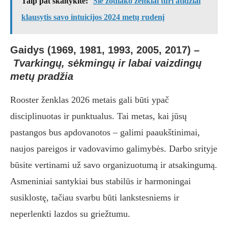
Taip pat skaitykite:
Šie zodiako ženklai turi atidžiai
klausytis savo intuicijos 2024 metų rudenį
Gaidys (1969, 1981, 1993, 2005, 2017)
–
Tvarkingų, sėkmingų ir labai vaizdingų
metų pradžia
Rooster ženklas 2026 metais gali būti ypač
disciplinuotas ir punktualus. Tai metas, kai jūsų
pastangos bus apdovanotos – galimi paaukštinimai,
naujos pareigos ir vadovavimo galimybės. Darbo srityje
būsite vertinami už savo organizuotumą ir atsakingumą.
Asmeniniai santykiai bus stabilūs ir harmoningai
susiklostę, tačiau svarbu būti lankstesniems ir
neperlenkti lazdos su griežtumu.