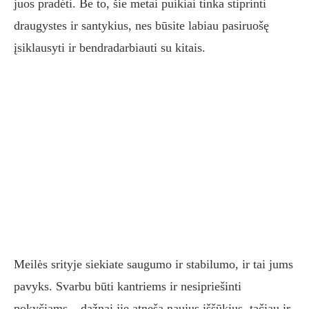
juos pradėti. Be to, šie metai puikiai tinka stiprinti
draugystes ir santykius, nes būsite labiau pasiruošę
įsiklausyti ir bendradarbiauti su kitais.
Meilės srityje siekiate saugumo ir stabilumo, ir tai jums
pavyks. Svarbu būti kantriems ir nesipriešinti
pokyčiams – dažnai jie atneša naujus iššūkius, tačiau ir