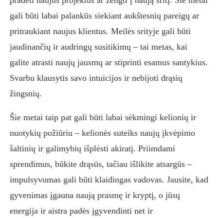
pradėti naujus projektus ar žengti į naują sritį. Šie metai
gali būti labai palankūs siekiant aukštesnių pareigų ar
pritraukiant naujus klientus. Meilės srityje gali būti
jaudinančių ir audringų susitikimų – tai metas, kai
galite atrasti naujų jausmų ar stiprinti esamus santykius.
Svarbu klausytis savo intuicijos ir nebijoti drąsių
žingsnių.
Šie metai taip pat gali būti labai sėkmingi kelionių ir
nuotykių požiūriu – kelionės suteiks naujų įkvėpimo
šaltinių ir galimybių išplėsti akiratį. Priimdami
sprendimus, būkite drąsūs, tačiau išlikite atsargūs –
impulsyvumas gali būti klaidingas vadovas. Jausite, kad
gyvenimas įgauna naują prasmę ir kryptį, o jūsų
energija ir aistra padės įgyvendinti net ir