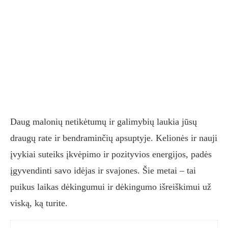
Daug malonių netikėtumų ir galimybių laukia jūsų
draugų rate ir bendraminčių apsuptyje. Kelionės ir nauji
įvykiai suteiks įkvėpimo ir pozityvios energijos, padės
įgyvendinti savo idėjas ir svajones. Šie metai – tai
puikus laikas dėkingumui ir dėkingumo išreiškimui už
viską, ką turite.