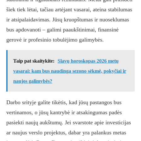
šiek tiek lėtai, tačiau artėjant vasarai, ateina stabilumas
ir atsipalaidavimas. Jūsų kruopštumas ir nuoseklumas
bus apdovanoti – galimi paaukštinimai, finansinė
gerovė ir profesinio tobulėjimo galimybės.
Taip pat skaitykite:
Slavų horoskopas 2026 metų
vasarai: kam bus naudinga sezono sėkmė, pokyčiai ir
naujos galimybės?
Darbo srityje galite tikėtis, kad jūsų pastangos bus
vertinamos, o jūsų kantrybė ir atsakingumas padės
pasiekti naujų aukštumų. Jei svarstote apie investicijas
ar naujus verslo projektus, dabar yra palankus metas