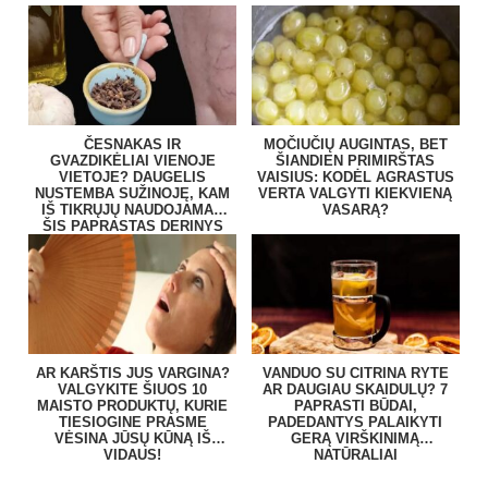
ČESNAKAS IR
MOČIUČIŲ AUGINTAS, BET
GVAZDIKĖLIAI VIENOJE
ŠIANDIEN PRIMIRŠTAS
VIETOJE? DAUGELIS
VAISIUS: KODĖL AGRASTUS
NUSTEMBA SUŽINOJĘ, KAM
VERTA VALGYTI KIEKVIENĄ
IŠ TIKRŲJŲ NAUDOJAMAS
VASARĄ?
ŠIS PAPRASTAS DERINYS
AR KARŠTIS JUS VARGINA?
VANDUO SU CITRINA RYTE
VALGYKITE ŠIUOS 10
AR DAUGIAU SKAIDULŲ? 7
MAISTO PRODUKTŲ, KURIE
PAPRASTI BŪDAI,
TIESIOGINE PRASME
PADEDANTYS PALAIKYTI
VĖSINA JŪSŲ KŪNĄ IŠ
GERĄ VIRŠKINIMĄ
VIDAUS!
NATŪRALIAI