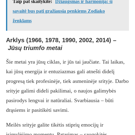
Taip pat skaitykite:
Džiaugsmas ir harmonija: ši
savaitė bus pati gražiausia penkiems Zodiako
ženklams
Arklys (1966, 1978, 1990, 2002, 2014)
–
Jūsų triumfo metai
Šie metai yra jūsų ciklas, ir jūs tai jaučiate. Tai laikas,
kai jūsų energija ir entuziazmas gali atnešti didelį
progresą tiek profesinėje, tiek asmeninėje srityje. Darbo
srityje galimi dideli pakilimai, o naujos galimybės
pasirodys lengvai ir natūraliai. Svarbiausia – būti
drąsiems ir pasitikėti savimi.
Meilės srityje galite tikėtis stiprių emocijų ir
įsimylėjimo momentų. Patarimas – saugokitės