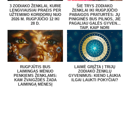
3 ZODIAKO ŽENKLAI, KURIE
ŠIE TRYS ZODIAKO
LENGVIAUSIAI PRAEIS PER
ŽENKLAI IKI RUGPJŪČIO
UŽTEMIMO KORIDORIŲ NUO
PABAIGOS PRATURTĖS: JŲ
2026 M. RUGPJŪČIO 12 IKI
PINIGINĖS BUS PILNOS, JIE
28 D.
PAGALIAU GALĖS GYVENTI
TAIP, KAIP NORI
RUGPJŪTIS BUS
LAIMĖ GRĮŽTA Į TRIJŲ
LAIMINGAS MĖNUO
ZODIAKO ŽENKLŲ
PENKIEMS ŽENKLAMS:
GYVENIMUS: KIENO LAUKIA
KAM ŽVAIGŽDĖS ŽADA
ILGAI LAUKTI POKYČIAI?
LAIMINGĄ MĖNESĮ