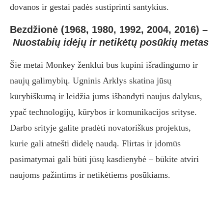
dovanos ir gestai padės sustiprinti santykius.
Bezdžionė (1968, 1980, 1992, 2004, 2016)
–
Nuostabių idėjų ir netikėtų posūkių metas
Šie metai Monkey ženklui bus kupini išradingumo ir
naujų galimybių. Ugninis Arklys skatina jūsų
kūrybiškumą ir leidžia jums išbandyti naujus dalykus,
ypač technologijų, kūrybos ir komunikacijos srityse.
Darbo srityje galite pradėti novatoriškus projektus,
kurie gali atnešti didelę naudą. Flirtas ir įdomūs
pasimatymai gali būti jūsų kasdienybė – būkite atviri
naujoms pažintims ir netikėtiems posūkiams.