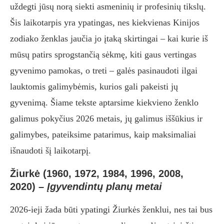
uždegti jūsų norą siekti asmeninių ir profesinių tikslų.
Šis laikotarpis yra ypatingas, nes kiekvienas Kinijos
zodiako ženklas jaučia jo įtaką skirtingai – kai kurie iš
mūsų patirs sprogstančią sėkmę, kiti gaus vertingas
gyvenimo pamokas, o treti – galės pasinaudoti ilgai
lauktomis galimybėmis, kurios gali pakeisti jų
gyvenimą. Šiame tekste aptarsime kiekvieno ženklo
galimus pokyčius 2026 metais, jų galimus iššūkius ir
galimybes, pateiksime patarimus, kaip maksimaliai
išnaudoti šį laikotarpį.
Žiurkė (1960, 1972, 1984, 1996, 2008,
2020)
–
Įgyvendintų planų metai
2026-ieji žada būti ypatingi Žiurkės ženklui, nes tai bus