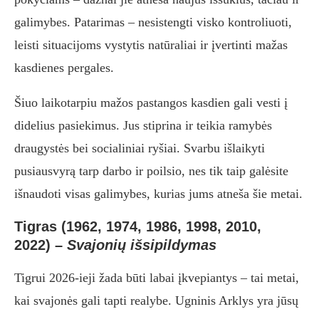
galimybes. Patarimas – nesistengti visko kontroliuoti,
leisti situacijoms vystytis natūraliai ir įvertinti mažas
kasdienes pergales.
Šiuo laikotarpiu mažos pastangos kasdien gali vesti į
didelius pasiekimus. Jus stiprina ir teikia ramybės
draugystės bei socialiniai ryšiai. Svarbu išlaikyti
pusiausvyrą tarp darbo ir poilsio, nes tik taip galėsite
išnaudoti visas galimybes, kurias jums atneša šie metai.
Tigras (1962, 1974, 1986, 1998, 2010,
2022)
–
Svajonių išsipildymas
Tigrui 2026-ieji žada būti labai įkvepiantys – tai metai,
kai svajonės gali tapti realybe. Ugninis Arklys yra jūsų