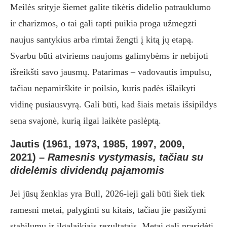
Meilės srityje šiemet galite tikėtis didelio patrauklumo
ir charizmos, o tai gali tapti puikia proga užmegzti
naujus santykius arba rimtai žengti į kitą jų etapą.
Svarbu būti atviriems naujoms galimybėms ir nebijoti
išreikšti savo jausmų. Patarimas – vadovautis impulsu,
tačiau nepamirškite ir poilsio, kuris padės išlaikyti
vidinę pusiausvyrą. Gali būti, kad šiais metais išsipildys
sena svajonė, kurią ilgai laikėte paslėptą.
Jautis (1961, 1973, 1985, 1997, 2009,
2021)
–
Ramesnis vystymasis, tačiau su
didelėmis dividendų pajamomis
Jei jūsų ženklas yra Bull, 2026-ieji gali būti šiek tiek
ramesni metai, palyginti su kitais, tačiau jie pasižymi
stabilumu ir ilgalaikiais rezultatais. Metai gali prasidėti