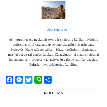
Aurelijus A
Aš – Aurelijus A., nuolatinis tekstų ir straipsnių kūrėjas, įkvėpimo
besisemiantis iš kasdienių gyvenimo situacijų ir įvairių temų
įvairovės. Mano rašymo stilius – šiltas, nuoširdus ir skatinantis
mąstyti bei atrasti naujus dalykus. Džiaugiuosi, jei mano straipsniai
Jus sudomina, ir tikiuosi, kad ateityje jų galėsite rasti dar daugiau.
Befa.lt
– vyr. redaktorius Aurelijus.
Facebook
Messenger
Twitter
WhatsApp
Share
REKLAMA