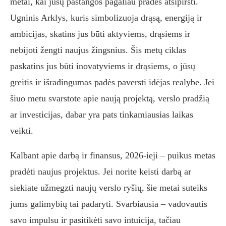
metai, kai jūsų pastangos pagaliau pradės atsipiršti.
Ugninis Arklys, kuris simbolizuoja drąsą, energiją ir
ambicijas, skatins jus būti aktyviems, drąsiems ir
nebijoti žengti naujus žingsnius. Šis metų ciklas
paskatins jus būti inovatyviems ir drąsiems, o jūsų
greitis ir išradingumas padės paversti idėjas realybe. Jei
šiuo metu svarstote apie naują projektą, verslo pradžią
ar investicijas, dabar yra pats tinkamiausias laikas
veikti.
Kalbant apie darbą ir finansus, 2026-ieji – puikus metas
pradėti naujus projektus. Jei norite keisti darbą ar
siekiate užmegzti naujų verslo ryšių, šie metai suteiks
jums galimybių tai padaryti. Svarbiausia – vadovautis
savo impulsu ir pasitikėti savo intuicija, tačiau