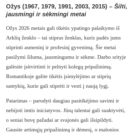
Ožys (1967, 1979, 1991, 2003, 2015)
–
Šilti,
jausmingi ir sėkmingi metai
Ožys 2026 metais gali tikėtis ypatingo palaikymo iš
Arklių ženklo – tai stiprus ženklas, kuris padės jums
stiprinti asmeninį ir profesinį gyvenimą. Šie metai
pasižymi šiluma, jausmingumu ir sėkme. Darbo srityje
galėsite įsitvirtinti ir pelnyti kolegų pripažinimą.
Romantikoje galite tikėtis įsimylėjimo ar stiprių
santykių, kurie gali stiprėti ir vesti į naują lygį.
Patarimas – parodyti daugiau pasitikėjimo savimi ir
nebijoti imtis iniciatyvos. Jūsų talentai gali suaktyvėti,
o seniai buvę pažadai ar svajonės gali išsipildyti.
Gausite artimųjų pripažinimą ir dėmesį, o malonios