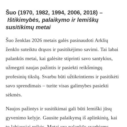
Šuo (1970, 1982, 1994, 2006, 2018)
–
Ištikimybės, palaikymo ir lemiškų
susitikimų metai
Šuo ženklas 2026 metais galės pasinaudoti Arklių
ženklo suteiktu drąsos ir pasitikėjimo savimi. Tai labai
palankūs metai, kai galėsite stiprinti savo santykius,
užmegzti naujas pažintis ir pasiekti reikšmingų
profesinių tikslų. Svarbu būti užtikrintiems ir pasitikėti
savo sprendimais – turite visas galimybes pasiekti
sėkmės.
Naujos pažintys ir susitikimai gali būti lemiški jūsų
gyvenimo kelyje. Gausite palaikymą iš aplinkinių, kai
to labiausiai reikės. Metai yra palankūs svarbiems