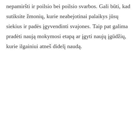
nepamiršti ir poilsio bei poilsio svarbos. Gali būti, kad
sutiksite žmonių, kurie neabejotinai palaikys jūsų
siekius ir padės įgyvendinti svajones. Taip pat galima
pradėti naują mokymosi etapą ar įgyti naujų įgūdžių,
kurie ilgainiui atneš didelį naudą.