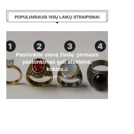
POPULIARIAUSI VISŲ LAIKŲ STRAIPSNIAI
Pasirinkite vieną žiedą: pirmasis
Paa
„Mer
Artėj
Audr
pasirinkimas gali atskleisti,
dyze
stipru
kas
į
kokios...
6 rugpjūčio, 2026