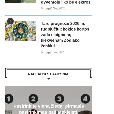
gyventojų liko be elektros
6 rugpjūčio, 2026
3
Taro prognozė 2026 m.
rugpjūčiui: kokios kortos
žada staigmenų
kiekvienam Zodiako
ženklui
6 rugpjūčio, 2026
NAUJAUSI STRAIPSNIAI
Pasirinkite vieną žiedą: pirmasis
Paa
„Mer
Artėj
Audr
pasirinkimas gali atskleisti,
dyze