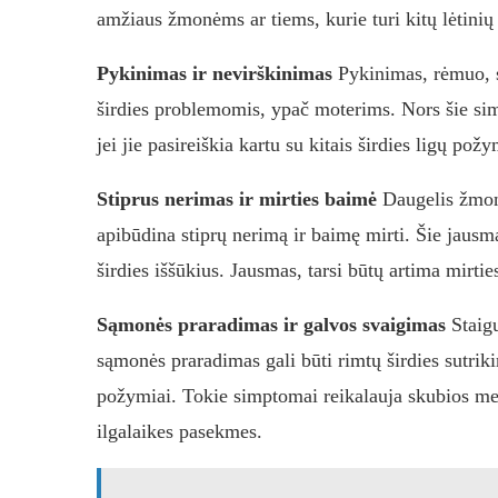
amžiaus žmonėms ar tiems, kurie turi kitų lėtinių 
Pykinimas ir nevirškinimas
Pykinimas, rėmuo, s
širdies problemomis, ypač moterims. Nors šie sim
jei jie pasireiškia kartu su kitais širdies ligų požy
Stiprus nerimas ir mirties baimė
Daugelis žmoni
apibūdina stiprų nerimą ir baimę mirti. Šie jausmai
širdies iššūkius. Jausmas, tarsi būtų artima mirtie
Sąmonės praradimas ir galvos svaigimas
Staigu
sąmonės praradimas gali būti rimtų širdies sutrikim
požymiai. Tokie simptomai reikalauja skubios medi
ilgalaikes pasekmes.