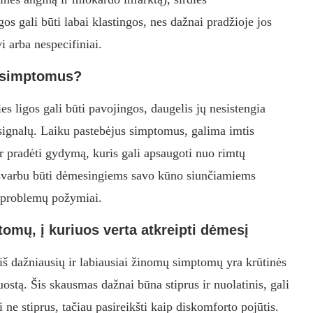
os gali būti labai klastingos, nes dažnai pradžioje jos
i arba nespecifiniai.
ų simptomus?
s ligos gali būti pavojingos, daugelis jų nesistengia
o signalų. Laiku pastebėjus simptomus, galima imtis
 pradėti gydymą, kuris gali apsaugoti nuo rimtų
l svarbu būti dėmesingiems savo kūno siunčiamiems
es problemų požymiai.
omų, į kuriuos verta atkreipti dėmesį
š dažniausių ir labiausiai žinomų simptomų yra krūtinės
juostą. Šis skausmas dažnai būna stiprus ir nuolatinis, gali
ti ne stiprus, tačiau pasireikšti kaip diskomforto pojūtis.