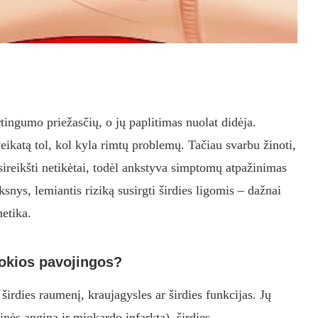
rtingumo priežasčių, o jų paplitimas nuolat didėja.
ikatą tol, kol kyla rimtų problemų. Tačiau svarbu žinoti,
asireikšti netikėtai, todėl ankstyva simptomų atpažinimas
snys, lemiantis riziką susirgti širdies ligomis – dažnai
netika.
 tokios pavojingos?
a širdies raumenį, kraujagysles ar širdies funkcijas. Jų
inės anginą ir miokardo infarktą), širdies