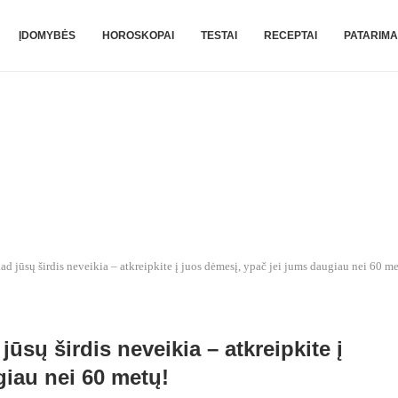
ĮDOMYBĖS
HOROSKOPAI
TESTAI
RECEPTAI
PATARIMA
ad jūsų širdis neveikia – atkreipkite į juos dėmesį, ypač jei jums daugiau nei 60 me
jūsų širdis neveikia – atkreipkite į
giau nei 60 metų!