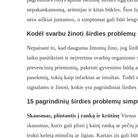
nepakankamumą, aritmijas ir kitas būkles. Šios lig
nėra aiškiai juntamos, o simptomai gali būti lengv
Kodėl svarbu žinoti širdies problem
Nepaisant to, kad dauguma žmonių žino, jog širdie
laiku pasitikrinti ir neįvertina svarbių organizm
prevencinių priemonių, pakeisti gyvenimo būdą ar
pasekmių, tokių kaip infarktas ar insultas. Todė
signalams ir žinoti, kokie yra pagrindiniai širdi
15 pagrindinių širdies problemų simpt
Skausmas, plintantis į ranką ir krūtinę
Vienas i
skausmas, kuris gali plisti į kairę ranką ar pečių 
trukti keletą minučių ar ilgiau. Kartais jis gali bū