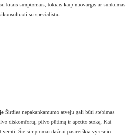
 su kitais simptomais, tokiais kaip nuovargis ar sunkumas
sikonsultuoti su specialistu.
je
Širdies nepakankamumo atveju gali būti stebimas
lvo diskomfortą, pilvo pūtimą ir apetito stoką. Kai
et vemti. Šie simptomai dažnai pasireiškia vyresnio