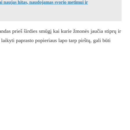
ai naujas hitas, naudojamas svorio metimui ir
ndas prieš širdies smūgį kai kurie žmonės jaučia stiprų ir
ikyti paprasto popieriaus lapo tarp pirštų, gali būti