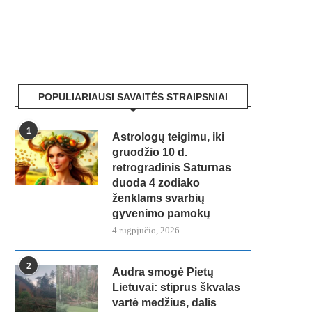
POPULIARIAUSI SAVAITĖS STRAIPSNIAI
1
Astrologų teigimu, iki
gruodžio 10 d.
retrogradinis Saturnas
duoda 4 zodiako
ženklams svarbių
gyvenimo pamokų
4 rugpjūčio, 2026
2
Audra smogė Pietų
Lietuvai: stiprus škvalas
vartė medžius, dalis