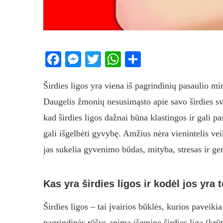
Facebook
Messenger
Twitter
WhatsApp
Share
Širdies ligos yra viena iš pagrindinių pasaulio mi
Daugelis žmonių nesusimąsto apie savo širdies sve
kad širdies ligos dažnai būna klastingos ir gali p
gali išgelbėti gyvybę. Amžius nėra vienintelis veik
jas sukelia gyvenimo būdas, mityba, stresas ir ge
Kas yra širdies ligos ir kodėl jos yra
Širdies ligos – tai įvairios būklės, kurios paveiki
pagrindinės rūšys apima išeminę širdies ligą (krūt