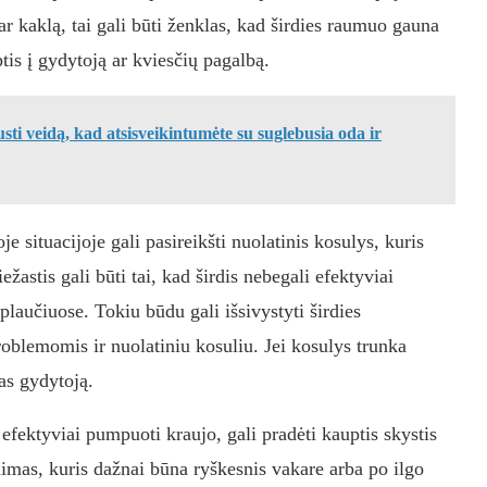
 ar kaklą, tai gali būti ženklas, kad širdies raumuo gauna
tis į gydytoją ar kviesčių pagalbą.
sti veidą, kad atsisveikintumėte su suglebusia oda ir
je situacijoje gali pasireikšti nuolatinis kosulys, kuris
žastis gali būti tai, kad širdis nebegali efektyviai
laučiuose. Tokiu būdu gali išsivystyti širdies
blemomis ir nuolatiniu kosuliu. Jei kosulys trunka
pas gydytoją.
efektyviai pumpuoti kraujo, gali pradėti kauptis skystis
inimas, kuris dažnai būna ryškesnis vakare arba po ilgo