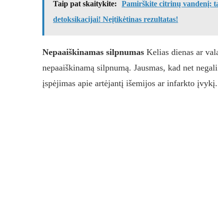
Taip pat skaitykite:
Pamirškite citrinų vandenį: t
detoksikacijai! Neįtikėtinas rezultatas!
Nepaaiškinamas silpnumas
Kelias dienas ar vala
nepaaiškinamą silpnumą. Jausmas, kad net negali la
įspėjimas apie artėjantį išemijos ar infarkto įvykį.