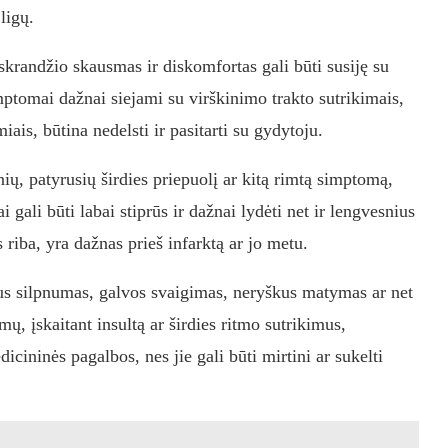
ligų.
krandžio skausmas ir diskomfortas gali būti susiję su
ptomai dažnai siejami su virškinimo trakto sutrikimais,
miais, būtina nedelsti ir pasitarti su gydytoju.
ų, patyrusių širdies priepuolį ar kitą rimtą simptomą,
 gali būti labai stiprūs ir dažnai lydėti net ir lengvesnius
s riba, yra dažnas prieš infarktą ar jo metu.
s silpnumas, galvos svaigimas, neryškus matymas ar net
ų, įskaitant insultą ar širdies ritmo sutrikimus,
cininės pagalbos, nes jie gali būti mirtini ar sukelti