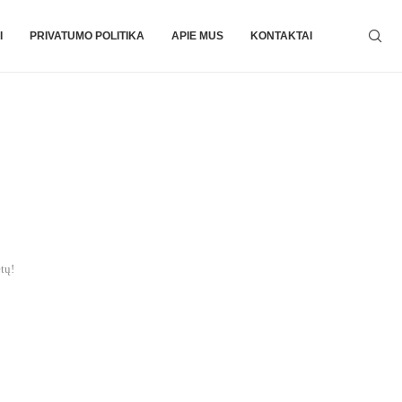
I
PRIVATUMO POLITIKA
APIE MUS
KONTAKTAI
tų!