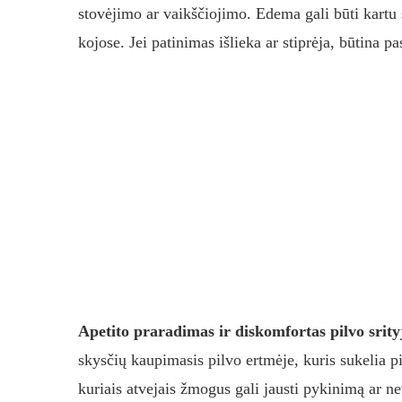
stovėjimo ar vaikščiojimo. Edema gali būti kartu
kojose. Jei patinimas išlieka ar stiprėja, būtina pa
Apetito praradimas ir diskomfortas pilvo srity
skysčių kaupimasis pilvo ertmėje, kuris sukelia pi
kuriais atvejais žmogus gali jausti pykinimą ar n