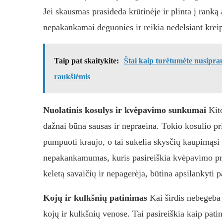
Jei skausmas prasideda krūtinėje ir plinta į ranką
nepakankamai deguonies ir reikia nedelsiant kreip
Taip pat skaitykite:
Štai kaip turėtumėte nusiprau
raukšlėmis
Nuolatinis kosulys ir kvėpavimo sunkumai
Kito
dažnai būna sausas ir nepraeina. Tokio kosulio prie
pumpuoti kraujo, o tai sukelia skysčių kaupimąsi p
nepakankamumas, kuris pasireiškia kvėpavimo pro
keletą savaičių ir nepagerėja, būtina apsilankyti 
Kojų ir kulkšnių patinimas
Kai širdis nebegeba 
kojų ir kulkšnių venose. Tai pasireiškia kaip pat