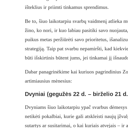
išteklius ir priimti tinkamus sprendimus.
Be to, šiuo laikotarpiu svarbų vaidmenį atlieka 
žino, ko nori, ir kuo labiau pasitiki savo nuojauta,
puikus metas peržiūrėti savo prioritetus, išanalizuo
strategiją. Taip pat svarbu nepamiršti, kad kiekvie
būti išskirtinis būtent jums, jei tinkamai jį išnaudo
Dabar panagrinėkime kai kuriuos pagrindinius Zod
artimiausius mėnesius:
Dvyniai (gegužės 22 d. – birželio 21 d.
Dvyniams šiuo laikotarpiu ypač svarbus dėmesys k
netikėti pokalbiai, kurie gali atskleisti naujų įžva
sutartys ar susitarimai, o kai kuriais atvejais – 