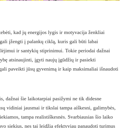
bėti, kad jų energijos lygis ir motyvacija ženkliai
li įžengti į palankų ciklą, kuris gali būti labai
jimui ir santykių stiprinimui. Tokie periodai dažnai
bę atsinaujinti, įgyti naujų įgūdžių ir pasiekti
i gali paveikti jūsų gyvenimą ir kaip maksimaliai išnaudoti
is, dažnai šie laikotarpiai pasižymi ne tik didesne
sų vidiniai jausmai ir tikslai tampa aiškesni, galimybės,
iekiamos, tampa realistiškesnės. Svarbiausias šio laiko
avo siekius, nes tai leidžia efektyviau panaudoti turimus