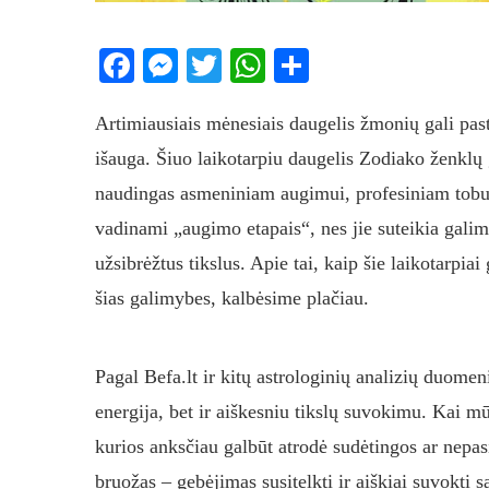
Facebook
Messenger
Twitter
WhatsApp
Share
Artimiausiais mėnesiais daugelis žmonių gali paste
išauga. Šiuo laikotarpiu daugelis Zodiako ženklų ga
naudingas asmeniniam augimui, profesiniam tobulė
vadinami „augimo etapais“, nes jie suteikia galimy
užsibrėžtus tikslus. Apie tai, kaip šie laikotarpia
šias galimybes, kalbėsime plačiau.
Pagal Befa.lt ir kitų astrologinių analizių duomen
energija, bet ir aiškesniu tikslų suvokimu. Kai mū
kurios anksčiau galbūt atrodė sudėtingos ar nepas
bruožas – gebėjimas susitelkti ir aiškiai suvokti s