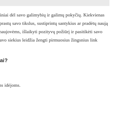
rtiniai dėl savo galimybių ir galimų pokyčių. Kiekvienas
rastų savo tikslus, sustiprintų santykius ar pradėtų naują
aujovėms, išlaikyti pozityvų požiūrį ir pasitikėti savo
avo siekius leidžia žengti pirmuosius žingsnius link
iai?
ms idėjoms.