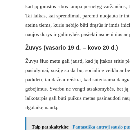
kad jų įprastos ribos tampa pernelyg varžančios, t
Tai laikas, kai sprendimai, paremti nuojauta ir in
ateina tiems, kurie nebijo būti drąsūs ir imtis ini
naujos durys ir galimybės pasiekti asmeninius ar p
Žuvys (vasario 19 d. – kovo 20 d.)
Žuvys šiuo metu gali jausti, kad jų įtakos sritis p
pasiūlymai, susiję su darbu, socialine veikla ar 
padidėti, tai dažnai reiškia, kad suteikiama daugi
gebėjimus. Svarbu ne vengti atsakomybės, bet ją pr
laikotarpis gali būti puikus metas pasinaudoti nauj
ilgalaikę naudą.
Taip pat skaitykite:
Fantastiška antroji sausio pu