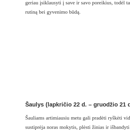
geriau įsiklausyti į save ir savo poreikius, todėl t
rutiną bei gyvenimo būdą.
Šaulys (lapkričio 22 d. – gruodžio 21 d
Šauliams artimiausiu metu gali pradėti ryškėti vid
sustiprėja noras mokytis, plėsti žinias ir išbandyt