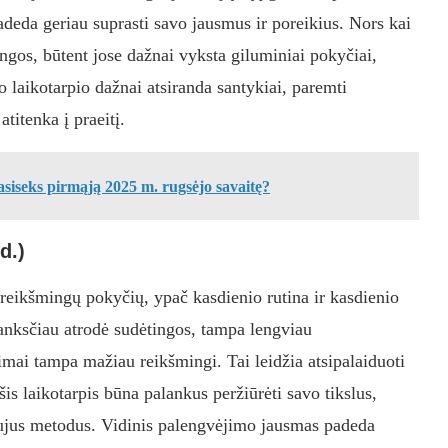
deda geriau suprasti savo jausmus ir poreikius. Nors kai
tingos, būtent jose dažnai vyksta giluminiai pokyčiai,
šio laikotarpio dažnai atsiranda santykiai, paremti
atitenka į praeitį.
siseks pirmąją 2025 m. rugsėjo savaitę?
d.)
 reikšmingų pokyčių, ypač kasdienio rutina ir kasdienio
anksčiau atrodė sudėtingos, tampa lengviau
jimai tampa mažiau reikšmingi. Tai leidžia atsipalaiduoti
šis laikotarpis būna palankus peržiūrėti savo tikslus,
i naujus metodus. Vidinis palengvėjimo jausmas padeda