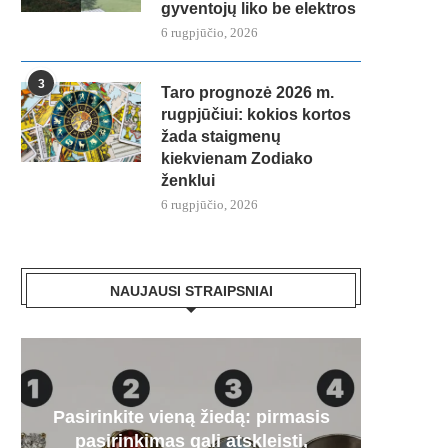
gyventojų liko be elektros
6 rugpjūčio, 2026
3
Taro prognozė 2026 m.
rugpjūčiui: kokios kortos
žada staigmenų
kiekvienam Zodiako
ženklui
6 rugpjūčio, 2026
NAUJAUSI STRAIPSNIAI
Pasirinkite vieną žiedą: pirmasis
Paa
„Mer
Artėj
Audr
pasirinkimas gali atskleisti,
dyze