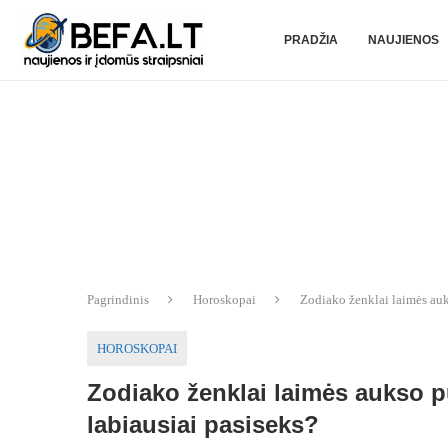
PRADŽIA
NAUJIENOS
Pagrindinis
Horoskopai
Zodiako ženklai laimės auk
HOROSKOPAI
Zodiako ženklai laimės aukso 
labiausiai pasiseks?