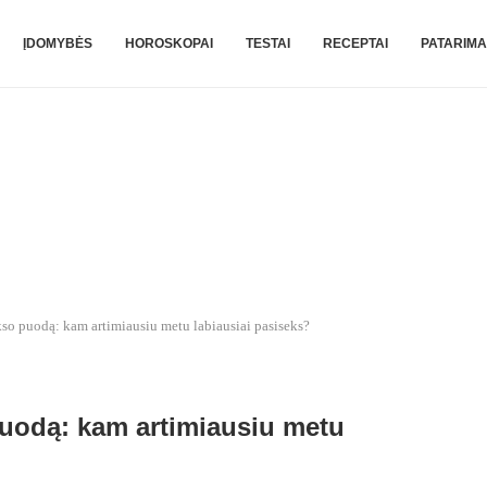
ĮDOMYBĖS
HOROSKOPAI
TESTAI
RECEPTAI
PATARIMA
so puodą: kam artimiausiu metu labiausiai pasiseks?
puodą: kam artimiausiu metu