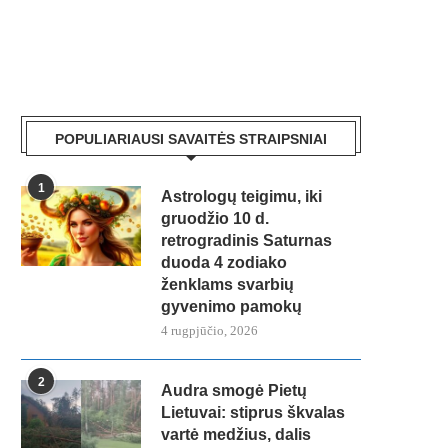
POPULIARIAUSI SAVAITĖS STRAIPSNIAI
1
Astrologų teigimu, iki
gruodžio 10 d.
retrogradinis Saturnas
duoda 4 zodiako
ženklams svarbių
gyvenimo pamokų
4 rugpjūčio, 2026
2
Audra smogė Pietų
Lietuvai: stiprus škvalas
vartė medžius, dalis