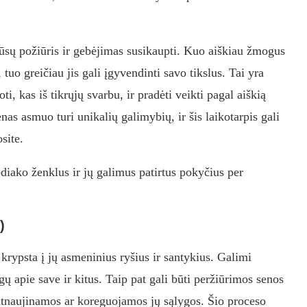
mūsų požiūris ir gebėjimas susikaupti. Kuo aiškiau žmogus
 tuo greičiau jis gali įgyvendinti savo tikslus. Tai yra
ti, kas iš tikrųjų svarbu, ir pradėti veikti pagal aiškią
nas asmuo turi unikalių galimybių, ir šis laikotarpis gali
site.
iako ženklus ir jų galimus patirtus pokyčius per
)
rypsta į jų asmeninius ryšius ir santykius. Galimi
lgų apie save ir kitus. Taip pat gali būti peržiūrimos senos
ir atnaujinamos ar koreguojamos jų sąlygos. Šio proceso