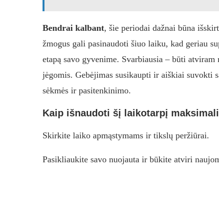
Bendrai kalbant
, šie periodai dažnai būna išski
žmogus gali pasinaudoti šiuo laiku, kad geriau sup
etapą savo gyvenime. Svarbiausia – būti atviram n
jėgomis. Gebėjimas susikaupti ir aiškiai suvokti s
sėkmės ir pasitenkinimo.
Kaip išnaudoti šį laikotarpį maksimal
Skirkite laiko apmąstymams ir tikslų peržiūrai.
Pasikliaukite savo nuojauta ir būkite atviri naujo