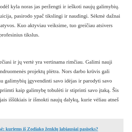
odėl kyla noras jas peržengti ir ieškoti naujų galimybių.
tuicija, pasirodo ypač tikslingi ir naudingi. Sėkmė dažnai
ciatyvos. Kuo aktyviau veiksime, tuo greičiau atsivers
rofesinius tikslus.
lečiasi ir jų vertė yra vertinama rimčiau. Galimi nauji
bendruomenės projektų plėtra. Nors darbo krūvis gali
au galimybių įgyvendinti savo idėjas ir parodyti savo
iimti kaip galimybę tobulėti ir stiprinti savo įtaką. Šis
ais iššūkiais ir išmokti naujų dalykų, kurie vėliau atneš
sė: kuriems iš Zodiako ženklų labiausiai pasiseks?