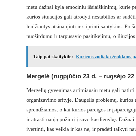
metu dažnai kyla emocinių išsiaiškinimų, kurie pa
kurios situacijos gali atrodyti nestabilios ar sudė
leidžiantys atsinaujinti ir stiprinti santykius. Po 
nuoširdumu ir tarpusavio pasitikėjimu, o iliuzijos 
Taip pat skaitykite:
Kuriems zodiako ženklams pa
Mergelė (rugpjūčio 23 d. – rugsėjo 22 
Mergelių gyvenimas artimiausiu metu gali patirti
organizavimo srityje. Daugelis problemų, kurios 
sprendžiamos, o kai kurios pareigos ir įsipareigo
ir atrasti naują požiūrį į savo kasdienybę. Dažnai 
įvertinti, kas veikia ir kas ne, ir pradėti taikyt